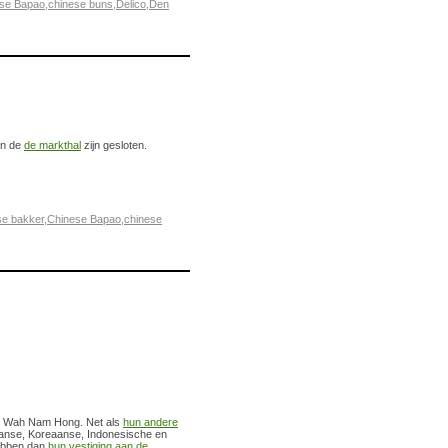
se Bapao
,
chinese buns
,
Delico
,
Den
in de
de markthal
zijn gesloten.
se bakker
,
Chinese Bapao
,
chinese
van Wah Nam Hong. Net als
hun andere
anse, Koreaanse, Indonesische en
 hebben dan
hun vestiging aan de