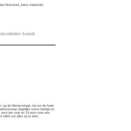
haise fishcacke, bara, maiskoek,
toko rotterdam
|
1
reactie
am: op de Westersingel, net om de hoek
akkerij waar dagelijks verse hartige en
 1 euro per stuk en 10 euro voor een
t zitten om alles op te eten.