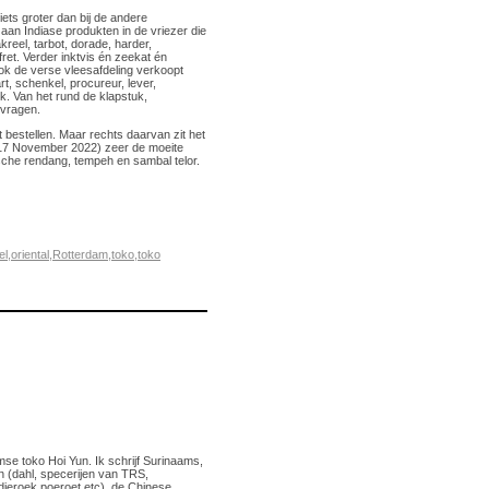
ets groter dan bij de andere
aan Indiase produkten in de vriezer die
reel, tarbot, dorade, harder,
et. Verder inktvis én zeekat én
ok de verse vleesafdeling verkoopt
t, schenkel, procureur, lever,
k. Van het rund de klapstuk,
 vragen.
nt bestellen. Maar rechts daarvan zit het
 17 November 2022) zeer de moeite
ische rendang, tempeh en sambal telor.
el
,
oriental
,
Rotterdam
,
toko
,
toko
amse toko Hoi Yun. Ik schrijf Surinaams,
n (dahl, specerijen van TRS,
 djeroek poeroet etc), de Chinese