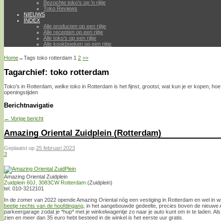
Bezochte toko’s op ’n rijtje
Toko Reviews
NIEUWS
INDEX
Alle producten op een rijtje
Alle recepten op een rijtje
Alle toko’s op een rijtje
Alle kookboeken op een rijtje
Home
→Tags
toko rotterdam
1
2
>>
Tagarchief:
toko rotterdam
Toko’s in Rotterdam, welke toko in Rotterdam is het fijnst, grootst, wat kun je er kopen, hoe
openingstijden
Berichtnavigatie
←
Vorige bericht
Amazing Oriental Zuidplein (Rotterdam)
Geplaatst op
25 februari 2023
3
Amazing Oriental Zuidplein
Zuidplein 60J, 3083CW Rotterdam
(Zuidplein)
tel. 010-3212101
In de zomer van 2022 opende Amazing Oriental nóg een vestiging in Rotterdam en wel in wi
beetje rechts van de hoofdingang
, in het aangebouwde gedeelte, precies boven de nieuwe Al
parkeergarage zodat je *hup* met je winkelwagentje zo naar je auto kunt om in te laden. Als j
zien en meer dan 35 euro hebt besteed in de winkel is het eerste uur gratis.