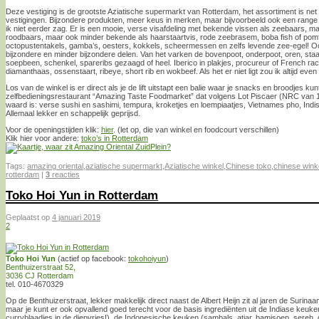
Deze vestiging is de grootste Aziatische supermarkt van Rotterdam, het assortiment is net i
vestigingen. Bijzondere produkten, meer keus in merken, maar bijvoorbeeld ook een range 
ik niet eerder zag. Er is een mooie, verse visafdeling met bekende vissen als zeebaars, mak
roodbaars, maar ook minder bekende als haarstaartvis, rode zeebrasem, boba fish of pomfr
octopustentakels, gamba’s, oesters, kokkels, scheermessen en zelfs levende zee-egel! O
bijzondere en minder bijzondere delen. Van het varken de bovenpoot, onderpoot, oren, staar
soepbeen, schenkel, spareribs gezaagd of heel. Iberico in plakjes, procureur of French rac
diamanthaas, ossenstaart, ribeye, short rib en wokbeef. Als het er niet ligt zou ik altijd even
Los van de winkel is er direct als je de lift uitstapt een balie waar je snacks en broodjes ku
zelfbedieningsrestaurant “Amazing Taste Foodmarket” dat volgens Lot Piscaer (NRC van
waard is: verse sushi en sashimi, tempura, kroketjes en loempiaatjes, Vietnames pho, Ind
Allemaal lekker en schappelijk geprijsd.
Voor de openingstijden klik:
hier
. (let op, die van winkel en foodcourt verschillen)
Klik hier voor andere:
toko’s in Rotterdam
Tags:
amazing oriental
,
aziatische supermarkt
,
Aziatische winkel
,
Chinese toko
,
chinese wink
rotterdam
|
3
reacties
Toko Hoi Yun in Rotterdam
Geplaatst op
4 januari 2019
2
Toko Hoi Yun
(actief op facebook:
tokohoiyun
)
Benthuizerstraat 52,
3036 CJ Rotterdam
tel. 010-4670329
Op de Benthuizerstraat, lekker makkelijk direct naast de Albert Heijn zit al jaren de Surina
maar je kunt er ook opvallend goed terecht voor de basis ingrediënten uit de Indiase keuke
curryblaadjes in de diepvries!), de Indonesische keuken (sambals, atjar, bamisoep, sereh,