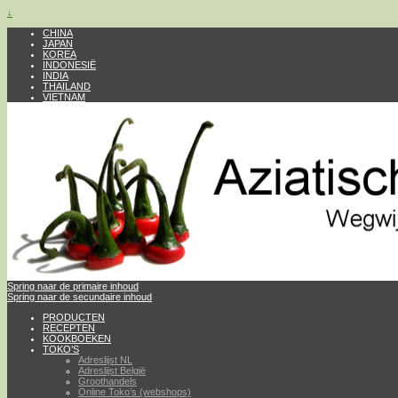
↓
CHINA
JAPAN
KOREA
INDONESIË
INDIA
THAILAND
VIETNAM
Spring naar de primaire inhoud
Spring naar de secundaire inhoud
PRODUCTEN
RECEPTEN
KOOKBOEKEN
TOKO’S
Adreslijst NL
Adreslijst België
Groothandels
Online Toko’s (webshops)