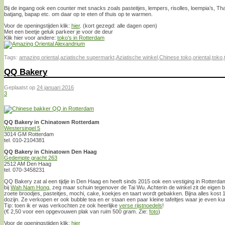
Bij de ingang ook een counter met snacks zoals pasteitjes, lempers, risolles, loempia’s, T
batjang, bapap etc. om daar op te eten of thuis op te warmen.
Voor de openingstijden klik:
hier
. (kort gezegd: alle dagen open)
Met een beetje geluk parkeer je voor de deur
Klik hier voor andere:
toko’s in Rotterdam
Tags:
amazing oriental
,
aziatische supermarkt
,
Aziatische winkel
,
Chinese toko
,
oriental
,
toko
,
QQ Bakery
Geplaatst op
24 januari 2016
3
QQ Bakery in Chinatown Rotterdam
Westersingel 5
3014 GM Rotterdam
tel. 010-2104381
QQ Bakery in Chinatown Den Haag
Gedempte gracht 263
2512 AM Den Haag
tel. 070-3458231
QQ Bakery zat al een tijdje in Den Haag en heeft sinds 2015 ook een vestiging in Rotterd
bij
Wah Nam Hong
, zeg maar schuin tegenover de Tai Wu. Achterin de winkel zit de eigen b
zoete broodjes, pasteitjes, mochi, cake, koekjes en taart wordt gebakken. Bijna alles kost
dozijn. Ze verkopen er ook bubble tea en er staan een paar kleine tafeltjes waar je even kun
Tip: toen ik er was verkochten ze ook heerlijke
verse rijstnoedels
!
(€ 2,50 voor een opgevouwen plak van ruim 500 gram. Zie:
foto
)
Voor de openingstijden klik:
hier