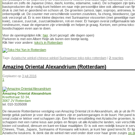
keuken en zelfs de Japanse (miso, dashi, kombu, edamame, sake). De schappen zijn tjokv
basisproducten die je nodig kunt hebben en naar mijn persoonlijke idee ook allemaal van fi
druk is ziet het er geordend en schoon uit. De groenten (amsoi, tajer, sopropo, antroewa,
onberispelijk uit. De counter met verschillende soorten zoutvlees, fa chong, bloedworst, 
ook verzorgd uit. Er is een kleine diepvries met Surinaamse vissoorten (met geweldige nam
kwie), casave, zuurzak, zuurzakbladeren, roti en meer. Er hangen overal zelfgemaakte label
rondneuzen, maar de eigenaren zijn vriendelijk en helpen je graag. Kortom, een prima toko 
boodschappen even aan te doen.
Voor de openingstijden klik:
hier
. (kort gezegd: alle dagen open)
Parkeren is met een Albert Heijn als buren een beetje lastig.
Klik hier voor andere:
toko’s in Rotterdam
Tags:
Aziatische winkel
,
chinese winkel
,
Surinaamse toko
,
toko rotterdam
|
2
reacties
Amazing Oriental Alexandrium (Rotterdam)
Geplaatst op
3 juli 2016
1
Amazing Oriental Alexandrium
Kreeftstraat 32-34,
3067 JV Rotterdam
tel. 010-3105008
De nieuwste Rotterdamse vestiging van Amazing Oriental zit in Alexandrium, als je uit de P
beetje geluk parkeer je voor deur en anders zijn er parkeergarages in de buurt. Het pand is
smal zodat er lekker veel schappen zijn. Een flinke versafdeling met Aziatische groenten, kr
schappen met een ruime keus aan potjes en flesjes uit alle Aziatische landen, van verschi
kisten vol seafood, dimsum en kant-en-klaar maaltijden. Er is ook een redelijk keuze in ser
Chinees, Thais, Japans, Surinaams of Koreaans wilt koken, je kunt hier goed terecht. Er li
Aziatische keukens. Ik denk dat de winkel niet veel onder doet voor haar grote zusjes
op d