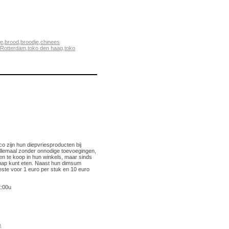
je
,
brood
,
broodje
,
chinees
Rotterdam
,
toko den haag
,
toko
o zijn hun diepvriesproducten bij
llemaal zonder onnodige toevoegingen,
en te koop in hun winkels, maar sinds
e hap kunt eten. Naast hun dimsum
ste voor 1 euro per stuk en 10 euro
2:00u
h