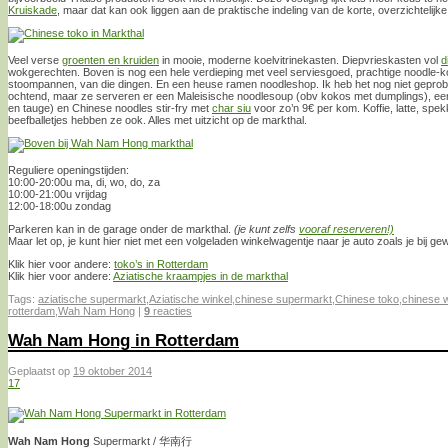
Kruiskade
, maar dat kan ook liggen aan de praktische indeling van de korte, overzichtelijk
Veel verse
groenten en kruiden
in mooie, moderne koelvitrinekasten. Diepvrieskasten vol
d
wokgerechten. Boven is nog een hele verdieping met veel serviesgoed, prachtige noodle
stoompannen, van die dingen. En een heuse ramen noodleshop. Ik heb het nog niet geprobe
ochtend, maar ze serveren er een Maleisische noodlesoup (obv kokos met dumplings), een
en tauge) en Chinese noodles stir-fry met
char siu
voor zo’n 9€ per kom. Koffie, latte, spek
beefballetjes hebben ze ook. Alles met uitzicht op de markthal.
Reguliere openingstijden:
10:00-20:00u ma, di, wo, do, za
10:00-21:00u vrijdag
12:00-18:00u zondag
Parkeren kan in de garage onder de markthal.
(je kunt zelfs
vooraf reserveren!)
Maar let op, je kunt hier niet met een volgeladen winkelwagentje naar je auto zoals je bij 
Klik hier voor andere:
toko’s in Rotterdam
Klik hier voor andere:
Aziatische kraampjes in de markthal
Tags:
aziatische supermarkt
,
Aziatische winkel
,
chinese supermarkt
,
Chinese toko
,
chinese w
rotterdam
,
Wah Nam Hong
|
9
reacties
Wah Nam Hong in Rotterdam
Geplaatst op
19 oktober 2014
17
Wah Nam Hong
Supermarkt / 华南行