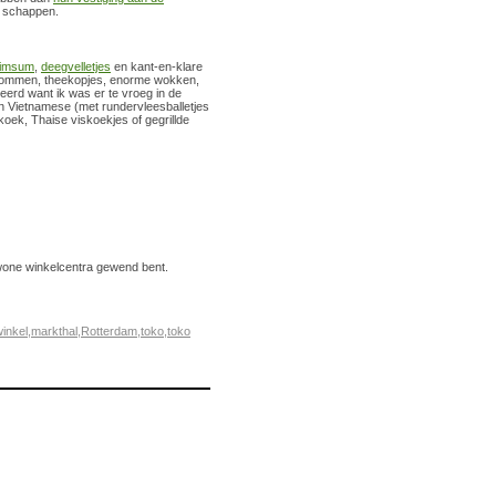
e schappen.
imsum
,
deegvelletjes
en kant-en-klare
-kommen, theekopjes, enorme wokken,
erd want ik was er te vroeg in de
 Vietnamese (met rundervleesballetjes
koek, Thaise viskoekjes of gegrillde
gewone winkelcentra gewend bent.
inkel
,
markthal
,
Rotterdam
,
toko
,
toko