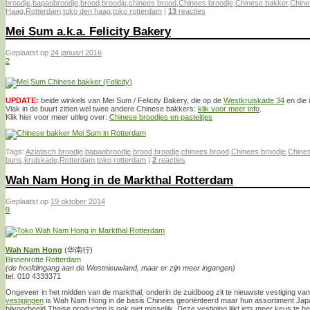
broodje
,
bapaobroodje
,
brood
,
broodje
,
chinees brood
,
Chinees broodje
,
Chinese bakker
,
Chine
Haag
,
Rotterdam
,
toko den haag
,
toko rotterdam
|
13
reacties
Mei Sum a.k.a. Felicity Bakery
Geplaatst op
24 januari 2016
2
UPDATE:
beide winkels van Mei Sum / Felicity Bakery, die op de
Westkruiskade 34
en die 
Vlak in de buurt zitten wel twee andere Chinese bakkers:
klik voor meer info
.
Klik hier voor meer uitleg over:
Chinese broodjes en pasteitjes
Tags:
Aziatisch broodje
,
bapaobroodje
,
brood
,
broodje
,
chinees brood
,
Chinees broodje
,
Chine
buns
,
kruiskade
,
Rotterdam
,
toko rotterdam
|
2
reacties
Wah Nam Hong in de Markthal Rotterdam
Geplaatst op
19 oktober 2014
9
Wah Nam Hong
(华南行)
Binnenrotte Rotterdam
(de hoofdingang aan de Westnieuwland, maar er zijn meer ingangen)
tel. 010 4333371
Ongeveer in het midden van de markthal, onderin de zuidboog zit te nieuwste vestiging 
vestigingen
is Wah Nam Hong in de basis Chinees georiënteerd maar hun assortiment Jap
bijvoorbeeld Thaise producten is ook niet misselijk. Deze vestiging lijkt iets meer keus te