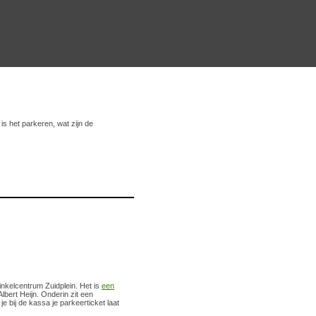
 is het parkeren, wat zijn de
nkelcentrum Zuidplein. Het is
een
bert Heijn. Onderin zit een
e bij de kassa je parkeerticket laat