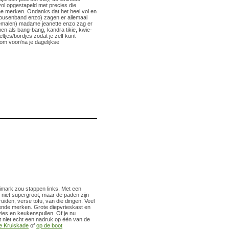
ol opgestapeld met precies die
jne merken. Ondanks dat het heel vol en
 kousenband enzo) zagen er allemaal
(gemalen) madame jeanette enzo zag er
en als bang-bang, kandra tikie, kwie-
tjes/bordjes zodat je zelf kunt
om voor/na je dagelijkse
rimark zou stappen links. Met een
 niet supergroot, maar de paden zijn
uiden, verse tofu, van die dingen. Veel
llende merken. Grote diepvrieskast en
vies en keukenspullen. Of je nu
gt niet echt een nadruk op èèn van de
e Kruiskade
of
op de boot