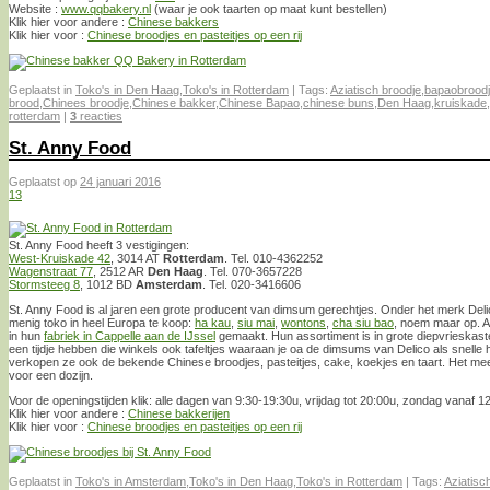
Website :
www.qqbakery.nl
(waar je ook taarten op maat kunt bestellen)
Klik hier voor andere :
Chinese bakkers
Klik hier voor :
Chinese broodjes en pasteitjes op een rij
Geplaatst in
Toko's in Den Haag
,
Toko's in Rotterdam
|
Tags:
Aziatisch broodje
,
bapaobrood
brood
,
Chinees broodje
,
Chinese bakker
,
Chinese Bapao
,
chinese buns
,
Den Haag
,
kruiskade
,
rotterdam
|
3
reacties
St. Anny Food
Geplaatst op
24 januari 2016
13
St. Anny Food heeft 3 vestigingen:
West-Kruiskade 42
, 3014 AT
Rotterdam
. Tel. 010-4362252
Wagenstraat 77
, 2512 AR
Den Haag
. Tel. 070-3657228
Stormsteeg 8
, 1012 BD
Amsterdam
. Tel. 020-3416606
St. Anny Food is al jaren een grote producent van dimsum gerechtjes. Onder het merk Delic
menig toko in heel Europa te koop:
ha kau
,
siu mai
,
wontons
,
cha siu bao
, noem maar op. A
in hun
fabriek in Cappelle aan de IJssel
gemaakt. Hun assortiment is in grote diepvrieskast
een tijdje hebben die winkels ook tafeltjes waaraan je oa de dimsums van Delico als snell
verkopen ze ook de bekende Chinese broodjes, pasteitjes, cake, koekjes en taart. Het mee
voor een dozijn.
Voor de openingstijden klik: alle dagen van 9:30-19:30u, vrijdag tot 20:00u, zondag vanaf 1
Klik hier voor andere :
Chinese bakkerijen
Klik hier voor :
Chinese broodjes en pasteitjes op een rij
Geplaatst in
Toko's in Amsterdam
,
Toko's in Den Haag
,
Toko's in Rotterdam
|
Tags:
Aziatisc