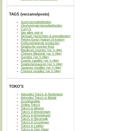
TAGS (verzamelposts)
Sushi benodigdheden
Okonomiyaki benodigdheden
Curry’s
Van alles met ei
Sichuan (gerechten & ingredienten)
Peking Eend (maken of kopen)
Gefermenteerde producten
Aziatische soorten Kool
Basilicum soorten (op ’n rijtje)
Chinese Bieslook (op ’n rijtje)
Gember (op ’n rijtje)
Zwarte zaadjes (op ’n rijtje)
Sojabonensauzen (op ’n rijtje)
Japanse noodles (op ’n rijtje)
Chinese noodles (op ’n rijtje)
TOKO’S
Adreslijst Toko’s in Nederland
Adreslijst Toko’s in België
Groothandels
Online Toko’s
Toko’s in Almere
Toko’s in Amsterdam
Toko’s in Amstelveen
Toko’s in Beverwijk
Toko’s in Groningen
Toko’s in Leiden
Toko’s in Den Haag