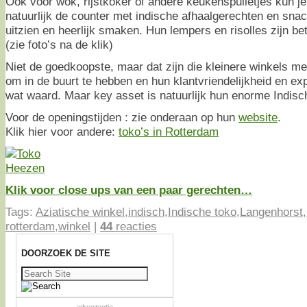
Ook voor wok, rijstkoker of andere keukenspulletjes kun je 
natuurlijk de counter met indische afhaalgerechten en snack
uitzien en heerlijk smaken. Hun lempers en risolles zijn be
(zie foto’s na de klik)
Niet de goedkoopste, maar dat zijn die kleinere winkels me
om in de buurt te hebben en hun klantvriendelijkheid en expe
wat waard. Maar key asset is natuurlijk hun enorme Indisc
Voor de openingstijden : zie onderaan op hun
website
.
Klik hier voor andere:
toko’s in Rotterdam
Klik voor close ups van een paar gerechten…
Tags:
Aziatische winkel
,
indisch
,
Indische toko
,
Langenhorst
,
rotterdam
,
winkel
|
44
reacties
DOORZOEK DE SITE
Zoeken
naar: