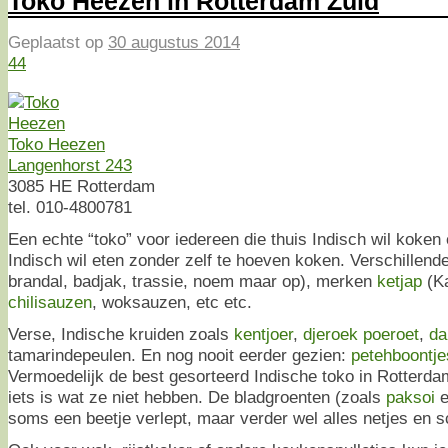
Toko Heezen in Rotterdam Zuid
Geplaatst op
30 augustus 2014
44
Toko Heezen
Langenhorst 243
3085 HE Rotterdam
tel. 010-4800781
Een echte “toko” voor iedereen die thuis Indisch wil koken 
Indisch wil eten zonder zelf te hoeven koken. Verschillend
brandal, badjak, trassie, noem maar op), merken
ketjap
(Ka
chilisauzen
, woksauzen, etc etc.
Verse, Indische kruiden zoals
kentjoer
,
djeroek poeroet
,
da
tamarindepeulen. En nog nooit eerder gezien:
petehboontje
Vermoedelijk de best gesorteerd Indische toko in Rotterdam
iets is wat ze niet hebben. De bladgroenten (zoals
paksoi
soms een beetje verlept, maar verder wel alles netjes en 