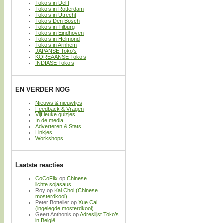
Toko’s in Delft
Toko’s in Rotterdam
Toko’s in Utrecht
Toko’s Den Bosch
Toko’s in Tilburg
Toko’s in Eindhoven
Toko’s in Helmond
Toko’s in Arnhem
JAPANSE Toko’s
KOREAANSE Toko’s
INDIASE Toko’s
EN VERDER NOG
Nieuws & nieuwtjes
Feedback & Vragen
Vijf leuke quizjes
In de media
Adverteren & Stats
Linkjes
Workshops
Laatste reacties
CoCoFlix
op
Chinese
lichte sojasaus
Roy
op
Kai Choi (Chinese
mosterdkool)
Peter Bottelier
op
Xue Cai
(ingelegde mosterdkool)
Geert Anthonis
op
Adreslijst Toko’s
in België