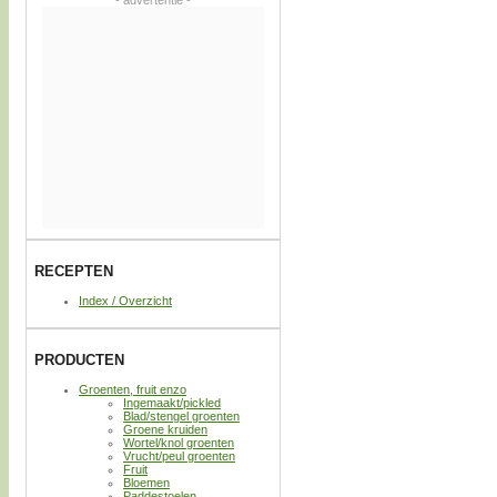
- advertentie -
RECEPTEN
Index / Overzicht
PRODUCTEN
Groenten, fruit enzo
Ingemaakt/pickled
Blad/stengel groenten
Groene kruiden
Wortel/knol groenten
Vrucht/peul groenten
Fruit
Bloemen
Paddestoelen