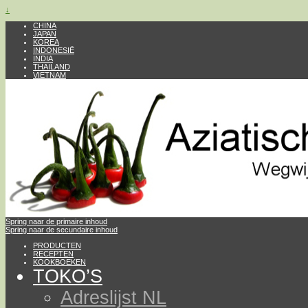
↓
CHINA
JAPAN
KOREA
INDONESIË
INDIA
THAILAND
VIETNAM
Spring naar de primaire inhoud
Spring naar de secundaire inhoud
PRODUCTEN
RECEPTEN
KOOKBOEKEN
TOKO’S
Adreslijst NL