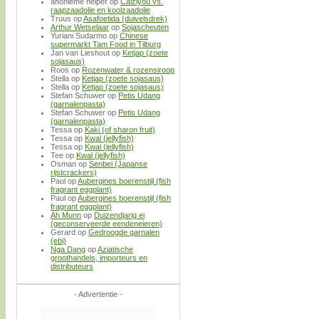
anonieme helper
op
Caiziyou vs.
raapzaadolie en koolzaadolie
Truus
op
Asafoetida (duivelsdrek)
Arthur Wetselaar
op
Sojascheuten
Yuriani Sudarmo
op
Chinese
supermarkt Tam Food in Tilburg
Jan van Lieshout
op
Ketjap (zoete
sojasaus)
Roos
op
Rozenwater & rozensiroop
Stella
op
Ketjap (zoete sojasaus)
Stella
op
Ketjap (zoete sojasaus)
Stefan Schuwer
op
Petis Udang
(garnalenpasta)
Stefan Schuwer
op
Petis Udang
(garnalenpasta)
Tessa
op
Kaki (of sharon fruit)
Tessa
op
Kwal (jellyfish)
Tessa
op
Kwal (jellyfish)
Tee
op
Kwal (jellyfish)
Osman
op
Senbei (Japanse
rijstcrackers)
Paul
op
Aubergines boerenstijl (fish
fragrant eggplant)
Paul
op
Aubergines boerenstijl (fish
fragrant eggplant)
Ah Munn
op
Duizendjarig ei
(geconserveerde eendeneieren)
Gerard
op
Gedroogde garnalen
(ebi)
Nga Dang
op
Aziatische
groothandels, importeurs en
distributeurs
- Advertentie -