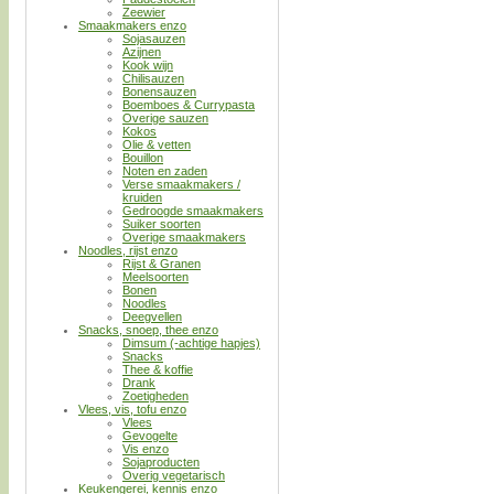
Zeewier
Smaakmakers enzo
Sojasauzen
Azijnen
Kook wijn
Chilisauzen
Bonensauzen
Boemboes & Currypasta
Overige sauzen
Kokos
Olie & vetten
Bouillon
Noten en zaden
Verse smaakmakers /
kruiden
Gedroogde smaakmakers
Suiker soorten
Overige smaakmakers
Noodles, rijst enzo
Rijst & Granen
Meelsoorten
Bonen
Noodles
Deegvellen
Snacks, snoep, thee enzo
Dimsum (-achtige hapjes)
Snacks
Thee & koffie
Drank
Zoetigheden
Vlees, vis, tofu enzo
Vlees
Gevogelte
Vis enzo
Sojaproducten
Overig vegetarisch
Keukengerei, kennis enzo