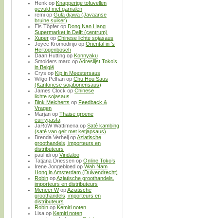
Henk
op
Knapperige tofuvellen
gevuld met garnalen
remi
op
Gula djawa (Javaanse
bruine suiker)
Els Töpfer
op
Dong Nan Hang
Supermarket in Delft (centrum)
Xuper
op
Chinese lichte sojasaus
Joyce Kromodirijo
op
Oriental in ’s
Hertogenbosch
Daan Hutting
op
Konnyaku
Smolders marc
op
Adreslijst Toko’s
in België
Crys
op
Kip in Meestersaus
Wilgo Pelhan
op
Chu Hou Saus
(Kantonese sojabonensaus)
James Clock
op
Chinese
lichte sojasaus
Bink Melcherts
op
Feedback &
Vragen
Marjan
op
Thaise groene
currypasta
JaRoW Wattimena
op
Saté kambing
(saté van geit met ketjapsaus)
Brenda Verheij
op
Aziatische
groothandels, importeurs en
distributeurs
paul idi
op
Vindaloo
Tatjana Driessen
op
Online Toko’s
Irene Jongebloed
op
Wah Nam
Hong in Amsterdam (Duivendrecht)
Robin
op
Aziatische groothandels,
importeurs en distributeurs
Meneer W
op
Aziatische
groothandels, importeurs en
distributeurs
Robin
op
Kemiri noten
Lisa
op
Kemiri noten