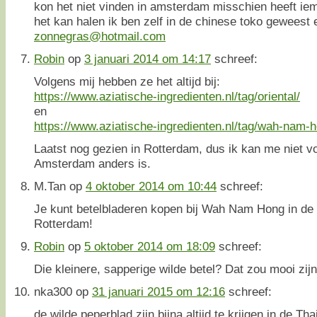
kon het niet vinden in amsterdam misschien heeft ie
het kan halen ik ben zelf in de chinese toko geweest 
zonnegras@hotmail.com
Robin
op
3 januari 2014 om 14:17
schreef:
Volgens mij hebben ze het altijd bij:
https://www.aziatische-ingredienten.nl/tag/oriental/
en
https://www.aziatische-ingredienten.nl/tag/wah-nam-
Laatst nog gezien in Rotterdam, dus ik kan me niet vo
Amsterdam anders is.
M.Tan
op
4 oktober 2014 om 10:44
schreef:
Je kunt betelbladeren kopen bij Wah Nam Hong in de 
Rotterdam!
Robin
op
5 oktober 2014 om 18:09
schreef:
Die kleinere, sapperige wilde betel? Dat zou mooi zijn
nka300
op
31 januari 2015 om 12:16
schreef:
de wilde peperblad zijn bijna altijd te krijgen in de Th