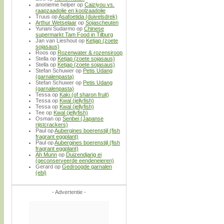
anonieme helper
op
Caiziyou vs.
raapzaadolie en koolzaadolie
Truus
op
Asafoetida (duivelsdrek)
Arthur Wetselaar
op
Sojascheuten
Yuriani Sudarmo
op
Chinese
supermarkt Tam Food in Tilburg
Jan van Lieshout
op
Ketjap (zoete
sojasaus)
Roos
op
Rozenwater & rozensiroop
Stella
op
Ketjap (zoete sojasaus)
Stella
op
Ketjap (zoete sojasaus)
Stefan Schuwer
op
Petis Udang
(garnalenpasta)
Stefan Schuwer
op
Petis Udang
(garnalenpasta)
Tessa
op
Kaki (of sharon fruit)
Tessa
op
Kwal (jellyfish)
Tessa
op
Kwal (jellyfish)
Tee
op
Kwal (jellyfish)
Osman
op
Senbei (Japanse
rijstcrackers)
Paul
op
Aubergines boerenstijl (fish
fragrant eggplant)
Paul
op
Aubergines boerenstijl (fish
fragrant eggplant)
Ah Munn
op
Duizendjarig ei
(geconserveerde eendeneieren)
Gerard
op
Gedroogde garnalen
(ebi)
- Advertentie -