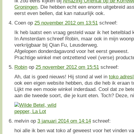
Ik zou eens kijken bij
Amazing Oriental op de Korrewe
Groningen
. Die hebben echt een enorm uitgebreid as
eerst even bellen, dat kan natuurlijk ook.
Coen
op
25 november 2012 om 13:51
schreef:
Ik heb laatst een vraag gesteld waar ik het betelblad
In Amsterdam schreef Robin, maar ook in mijn woonpl
verkrijgbaar bij Qian Fu, Leusderweg.
Afgelopen donderdagavond voor het eerst geweest.
Prachtige winkel met ontzettend veel (verse) product
Robin
op
25 november 2012 om 15:51
schreef:
Ah, dat is goed nieuws! Hij stond al wel in
toko adresli
ook een eigen website hebben, dus die heb ik eraan 
Lijkt me een mooie winkel inderdaad. Cool dat ze bet
aan die tweede soort, die je kunt eten. Toch? Deze, ni
melvin
op
3 januari 2014 om 14:14
schreef:
hoi alle ik ben wat toko af geweest voor het vinden van