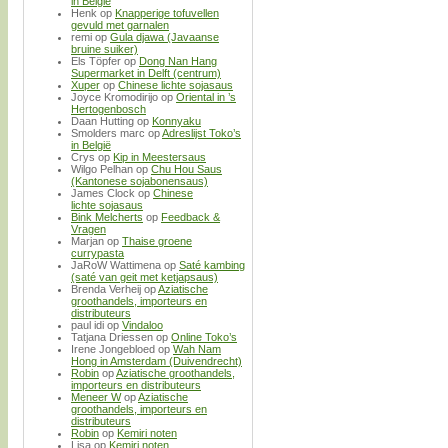
in België
Henk
op
Knapperige tofuvellen
gevuld met garnalen
remi
op
Gula djawa (Javaanse
bruine suiker)
Els Töpfer
op
Dong Nan Hang
Supermarket in Delft (centrum)
Xuper
op
Chinese lichte sojasaus
Joyce Kromodirijo
op
Oriental in ’s
Hertogenbosch
Daan Hutting
op
Konnyaku
Smolders marc
op
Adreslijst Toko’s
in België
Crys
op
Kip in Meestersaus
Wilgo Pelhan
op
Chu Hou Saus
(Kantonese sojabonensaus)
James Clock
op
Chinese
lichte sojasaus
Bink Melcherts
op
Feedback &
Vragen
Marjan
op
Thaise groene
currypasta
JaRoW Wattimena
op
Saté kambing
(saté van geit met ketjapsaus)
Brenda Verheij
op
Aziatische
groothandels, importeurs en
distributeurs
paul idi
op
Vindaloo
Tatjana Driessen
op
Online Toko’s
Irene Jongebloed
op
Wah Nam
Hong in Amsterdam (Duivendrecht)
Robin
op
Aziatische groothandels,
importeurs en distributeurs
Meneer W
op
Aziatische
groothandels, importeurs en
distributeurs
Robin
op
Kemiri noten
Lisa
op
Kemiri noten