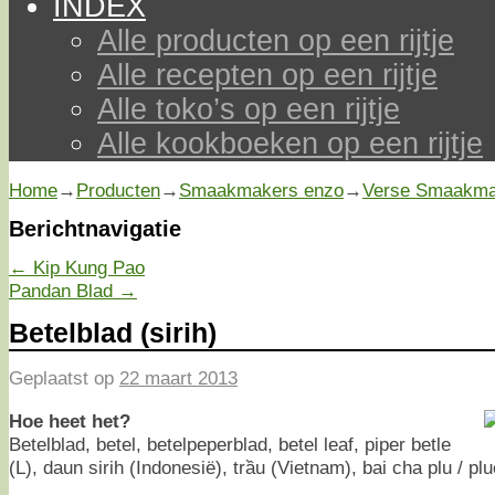
INDEX
Alle producten op een rijtje
Alle recepten op een rijtje
Alle toko’s op een rijtje
Alle kookboeken op een rijtje
Home
→
Producten
→
Smaakmakers enzo
→
Verse Smaakma
Berichtnavigatie
←
Kip Kung Pao
Pandan Blad
→
Betelblad (sirih)
Geplaatst op
22 maart 2013
Hoe heet het?
Betelblad, betel, betelpeperblad, betel leaf, piper betle
(L), daun sirih (Indonesië), trầu (Vietnam), bai cha plu / plu