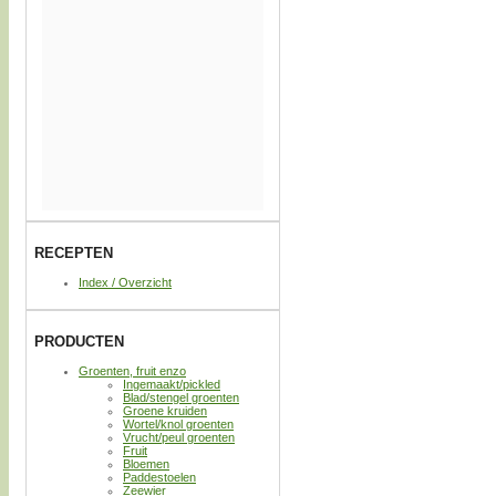
RECEPTEN
Index / Overzicht
PRODUCTEN
Groenten, fruit enzo
Ingemaakt/pickled
Blad/stengel groenten
Groene kruiden
Wortel/knol groenten
Vrucht/peul groenten
Fruit
Bloemen
Paddestoelen
Zeewier