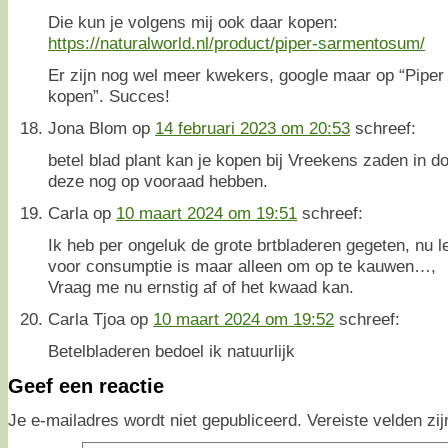
Die kun je volgens mij ook daar kopen:
https://naturalworld.nl/product/piper-sarmentosum/
Er zijn nog wel meer kwekers, google maar op “Pipe
kopen”. Succes!
Jona Blom
op
14 februari 2023 om 20:53
schreef:
betel blad plant kan je kopen bij Vreekens zaden in d
deze nog op vooraad hebben.
Carla
op
10 maart 2024 om 19:51
schreef:
Ik heb per ongeluk de grote brtbladeren gegeten, nu le
voor consumptie is maar alleen om op te kauwen…,
Vraag me nu ernstig af of het kwaad kan.
Carla Tjoa
op
10 maart 2024 om 19:52
schreef:
Betelbladeren bedoel ik natuurlijk
Geef een reactie
Je e-mailadres wordt niet gepubliceerd.
Vereiste velden z