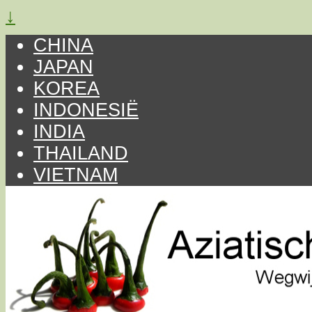
↓
CHINA
JAPAN
KOREA
INDONESIË
INDIA
THAILAND
VIETNAM