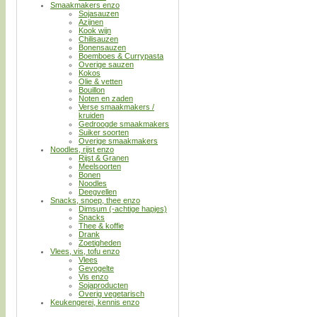
Smaakmakers enzo
Sojasauzen
Azijnen
Kook wijn
Chilisauzen
Bonensauzen
Boemboes & Currypasta
Overige sauzen
Kokos
Olie & vetten
Bouillon
Noten en zaden
Verse smaakmakers /
kruiden
Gedroogde smaakmakers
Suiker soorten
Overige smaakmakers
Noodles, rijst enzo
Rijst & Granen
Meelsoorten
Bonen
Noodles
Deegvellen
Snacks, snoep, thee enzo
Dimsum (-achtige hapjes)
Snacks
Thee & koffie
Drank
Zoetigheden
Vlees, vis, tofu enzo
Vlees
Gevogelte
Vis enzo
Sojaproducten
Overig vegetarisch
Keukengerei, kennis enzo