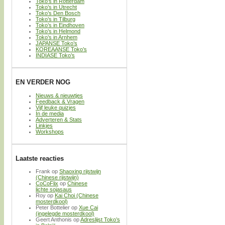
Toko’s in Rotterdam
Toko’s in Utrecht
Toko’s Den Bosch
Toko’s in Tilburg
Toko’s in Eindhoven
Toko’s in Helmond
Toko’s in Arnhem
JAPANSE Toko’s
KOREAANSE Toko’s
INDIASE Toko’s
EN VERDER NOG
Nieuws & nieuwtjes
Feedback & Vragen
Vijf leuke quizjes
In de media
Adverteren & Stats
Linkjes
Workshops
Laatste reacties
Frank
op
Shaoxing rijstwijn
(Chinese rijstwijn)
CoCoFlix
op
Chinese
lichte sojasaus
Roy
op
Kai Choi (Chinese
mosterdkool)
Peter Bottelier
op
Xue Cai
(ingelegde mosterdkool)
Geert Anthonis
op
Adreslijst Toko’s