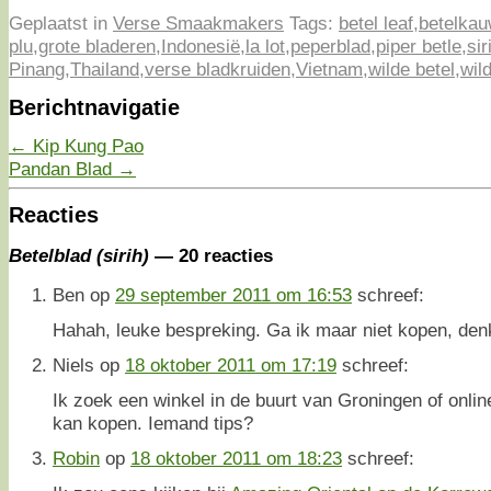
Geplaatst in
Verse Smaakmakers
Tags:
betel leaf
,
betelka
plu
,
grote bladeren
,
Indonesië
,
la lot
,
peperblad
,
piper betle
,
sir
Pinang
,
Thailand
,
verse bladkruiden
,
Vietnam
,
wilde betel
,
wil
Berichtnavigatie
←
Kip Kung Pao
Pandan Blad
→
Reacties
Betelblad (sirih)
— 20 reacties
Ben
op
29 september 2011 om 16:53
schreef:
Hahah, leuke bespreking. Ga ik maar niet kopen, denk
Niels
op
18 oktober 2011 om 17:19
schreef:
Ik zoek een winkel in de buurt van Groningen of onli
kan kopen. Iemand tips?
Robin
op
18 oktober 2011 om 18:23
schreef: