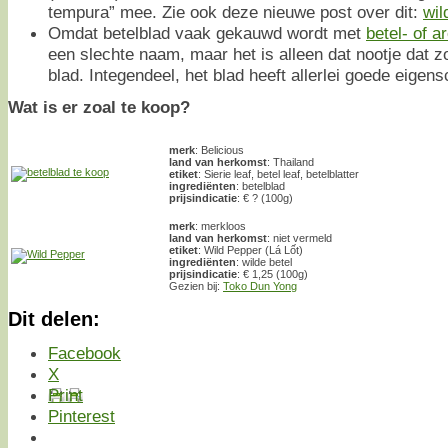
tempura” mee. Zie ook deze nieuwe post over dit:
wil
Omdat betelblad vaak gekauwd wordt met
betel- of a
een slechte naam, maar het is alleen dat nootje dat z
blad. Integendeel, het blad heeft allerlei goede eigen
Wat is er zoal te koop?
merk
: Belicious
land van herkomst
: Thailand
etiket
: Sierie leaf, betel leaf, betelblatter
ingrediënten
: betelblad
prijsindicatie
: € ? (100g)
merk
: merkloos
land van herkomst
: niet vermeld
etiket
: Wild Pepper (Lá Lốt)
ingrediënten
: wilde betel
prijsindicatie
: € 1,25 (100g)
Gezien bij:
Toko Dun Yong
Dit delen:
Facebook
X
Print
Pinterest