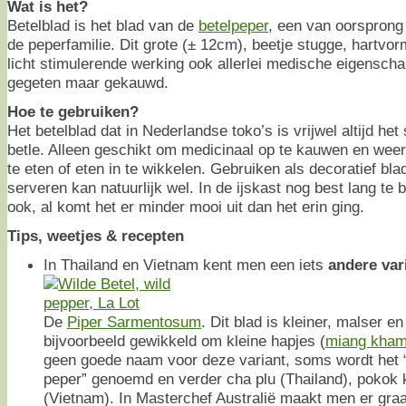
Wat is het?
Betelblad is het blad van de
betelpeper
, een van oorsprong 
de peperfamilie. Dit grote (± 12cm), beetje stugge, hartvor
licht stimulerende werking ook allerlei medische eigenscha
gegeten maar gekauwd.
Hoe te gebruiken?
Het betelblad dat in Nederlandse toko’s is vrijwel altijd het
betle. Alleen geschikt om medicinaal op te kauwen en weer 
te eten of eten in te wikkelen. Gebruiken als decoratief bl
serveren kan natuurlijk wel. In de ijskast nog best lang te
ook, al komt het er minder mooi uit dan het erin ging.
Tips, weetjes & recepten
In Thailand en Vietnam kent men een iets
andere var
De
Piper Sarmentosum
. Dit blad is kleiner, malser e
bijvoorbeeld gewikkeld om kleine hapjes (
miang kha
geen goede naam voor deze variant, soms wordt het “w
peper” genoemd en verder cha plu (Thailand), pokok 
(Vietnam). In Masterchef Australië maakt men er graa