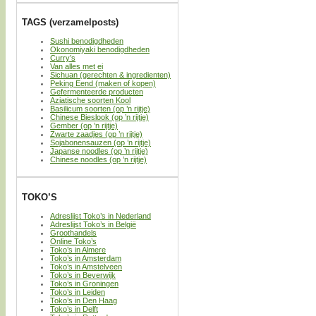
TAGS (verzamelposts)
Sushi benodigdheden
Okonomiyaki benodigdheden
Curry’s
Van alles met ei
Sichuan (gerechten & ingredienten)
Peking Eend (maken of kopen)
Gefermenteerde producten
Aziatische soorten Kool
Basilicum soorten (op ’n rijtje)
Chinese Bieslook (op ’n rijtje)
Gember (op ’n rijtje)
Zwarte zaadjes (op ’n rijtje)
Sojabonensauzen (op ’n rijtje)
Japanse noodles (op ’n rijtje)
Chinese noodles (op ’n rijtje)
TOKO’S
Adreslijst Toko’s in Nederland
Adreslijst Toko’s in België
Groothandels
Online Toko’s
Toko’s in Almere
Toko’s in Amsterdam
Toko’s in Amstelveen
Toko’s in Beverwijk
Toko’s in Groningen
Toko’s in Leiden
Toko’s in Den Haag
Toko’s in Delft