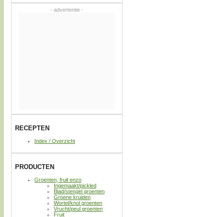
- advertentie -
RECEPTEN
Index / Overzicht
PRODUCTEN
Groenten, fruit enzo
Ingemaakt/pickled
Blad/stengel groenten
Groene kruiden
Wortel/knol groenten
Vrucht/peul groenten
Fruit