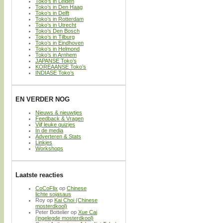
Toko’s in Leiden
Toko’s in Den Haag
Toko’s in Delft
Toko’s in Rotterdam
Toko’s in Utrecht
Toko’s Den Bosch
Toko’s in Tilburg
Toko’s in Eindhoven
Toko’s in Helmond
Toko’s in Arnhem
JAPANSE Toko’s
KOREAANSE Toko’s
INDIASE Toko’s
EN VERDER NOG
Nieuws & nieuwtjes
Feedback & Vragen
Vijf leuke quizjes
In de media
Adverteren & Stats
Linkjes
Workshops
Laatste reacties
CoCoFlix
op
Chinese
lichte sojasaus
Roy
op
Kai Choi (Chinese
mosterdkool)
Peter Bottelier
op
Xue Cai
(ingelegde mosterdkool)