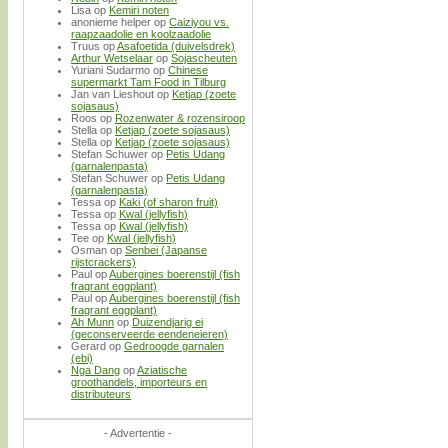
Lisa
op
Kemiri noten
anonieme helper
op
Caiziyou vs.
raapzaadolie en koolzaadolie
Truus
op
Asafoetida (duivelsdrek)
Arthur Wetselaar
op
Sojascheuten
Yuriani Sudarmo
op
Chinese
supermarkt Tam Food in Tilburg
Jan van Lieshout
op
Ketjap (zoete
sojasaus)
Roos
op
Rozenwater & rozensiroop
Stella
op
Ketjap (zoete sojasaus)
Stella
op
Ketjap (zoete sojasaus)
Stefan Schuwer
op
Petis Udang
(garnalenpasta)
Stefan Schuwer
op
Petis Udang
(garnalenpasta)
Tessa
op
Kaki (of sharon fruit)
Tessa
op
Kwal (jellyfish)
Tessa
op
Kwal (jellyfish)
Tee
op
Kwal (jellyfish)
Osman
op
Senbei (Japanse
rijstcrackers)
Paul
op
Aubergines boerenstijl (fish
fragrant eggplant)
Paul
op
Aubergines boerenstijl (fish
fragrant eggplant)
Ah Munn
op
Duizendjarig ei
(geconserveerde eendeneieren)
Gerard
op
Gedroogde garnalen
(ebi)
Nga Dang
op
Aziatische
groothandels, importeurs en
distributeurs
- Advertentie -