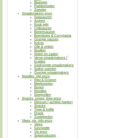
Bloemen
Paddestoelen
Zeewier
Smaakmakers enzo
Sojasauzen
Azijnen
Kook wijn
Chilisauzen
Bonensauzen
Boemboes & Currypasta
Overige sauzen
Kokos
Olie & vetten
Bouillon
Noten en zaden
Verse smaakmakers /
kruiden
Gedroogde smaakmakers
Suiker soorten
Overige smaakmakers
Noodles, rijst enzo
Rijst & Granen
Meelsoorten
Bonen
Noodles
Deegvellen
Snacks, snoep, thee enzo
Dimsum (-achtige hapjes)
Snacks
Thee & koffie
Drank
Zoetigheden
Vlees, vis, tofu enzo
Vlees
Gevogelte
Vis enzo
Sojaproducten