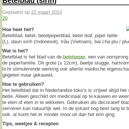
Betelblad (sirih)
Geplaatst op
22 maart 2013
20
Hoe heet het?
Betelblad, betel, betelpeperblad, betel leaf, piper betle
(L), daun sirih (Indonesië), trầu (Vietnam), bai cha plu / plu
Wat is het?
Betelblad is het blad van de
betelpeper
, een van oorsprong 
de peperfamilie. Dit grote (± 12cm), beetje stugge, hartvor
licht stimulerende werking ook allerlei medische eigenscha
gegeten maar gekauwd.
Hoe te gebruiken?
Het betelblad dat in Nederlandse toko’s is vrijwel altijd het
betle. Alleen geschikt om medicinaal op te kauwen en weer 
te eten of eten in te wikkelen. Gebruiken als decoratief bl
serveren kan natuurlijk wel. In de ijskast nog best lang te
ook, al komt het er minder mooi uit dan het erin ging.
Tips, weetjes & recepten