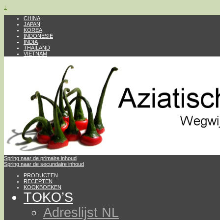
↓
CHINA
JAPAN
KOREA
INDONESIË
INDIA
THAILAND
VIETNAM
Spring naar de primaire inhoud
Spring naar de secundaire inhoud
PRODUCTEN
RECEPTEN
KOOKBOEKEN
TOKO’S
Adreslijst NL