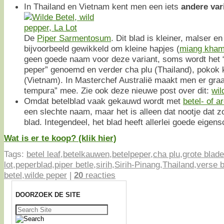
In Thailand en Vietnam kent men een iets
andere var
De
Piper Sarmentosum
. Dit blad is kleiner, malser e
bijvoorbeeld gewikkeld om kleine hapjes (
miang kha
geen goede naam voor deze variant, soms wordt het “w
peper” genoemd en verder cha plu (Thailand), pokok 
(Vietnam). In Masterchef Australië maakt men er graa
tempura” mee. Zie ook deze nieuwe post over dit:
wil
Omdat betelblad vaak gekauwd wordt met
betel- of a
een slechte naam, maar het is alleen dat nootje dat z
blad. Integendeel, het blad heeft allerlei goede eigen
Wat is er te koop? (klik hier)
Tags:
betel leaf
,
betelkauwen
,
betelpeper
,
cha plu
,
grote blad
lot
,
peperblad
,
piper betle
,
sirih
,
Sirih-Pinang
,
Thailand
,
verse b
betel
,
wilde peper
|
20
reacties
DOORZOEK DE SITE
Zoeken
naar: