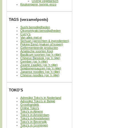
Overig vegetarisch
Keukengerei, kennis enzo
TAGS (verzamelposts)
Sushi benodigdheden
Okonomiyaki benodigdheden
Curry’s
Van alles met ei
Sichuan (gerechten & ingredienten)
Peking Eend (maken of kopen)
Gefermenteerde producten
Aziatische soorten Kool
Basilicum soorten (op ’n rijtje)
Chinese Bieslook (op ’n rijtje)
Gember (op ’n rijtje)
Zwarte zaadjes (op ’n rijtje)
Sojabonensauzen (op ’n rijtje)
Japanse noodles (op ’n rijtje)
Chinese noodles (op ’n rijtje)
TOKO’S
Adreslijst Toko’s in Nederland
Adreslijst Toko’s in België
Groothandels
Online Toko’s
Toko’s in Almere
Toko’s in Amsterdam
Toko’s in Amstelveen
Toko’s in Beverwijk
Toko’s in Groningen