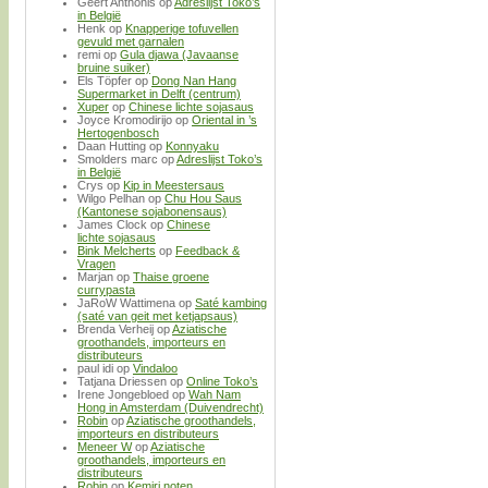
Geert Anthonis
op
Adreslijst Toko’s
in België
Henk
op
Knapperige tofuvellen
gevuld met garnalen
remi
op
Gula djawa (Javaanse
bruine suiker)
Els Töpfer
op
Dong Nan Hang
Supermarket in Delft (centrum)
Xuper
op
Chinese lichte sojasaus
Joyce Kromodirijo
op
Oriental in ’s
Hertogenbosch
Daan Hutting
op
Konnyaku
Smolders marc
op
Adreslijst Toko’s
in België
Crys
op
Kip in Meestersaus
Wilgo Pelhan
op
Chu Hou Saus
(Kantonese sojabonensaus)
James Clock
op
Chinese
lichte sojasaus
Bink Melcherts
op
Feedback &
Vragen
Marjan
op
Thaise groene
currypasta
JaRoW Wattimena
op
Saté kambing
(saté van geit met ketjapsaus)
Brenda Verheij
op
Aziatische
groothandels, importeurs en
distributeurs
paul idi
op
Vindaloo
Tatjana Driessen
op
Online Toko’s
Irene Jongebloed
op
Wah Nam
Hong in Amsterdam (Duivendrecht)
Robin
op
Aziatische groothandels,
importeurs en distributeurs
Meneer W
op
Aziatische
groothandels, importeurs en
distributeurs
Robin
op
Kemiri noten