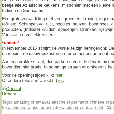
beetje alle Aziatische keukens, misschien met een kleine 
Indisch en Surinaams.
Een grote versafdeling met veel groenten, kruiden, ingema
tofu etc. Schappen vol rijst, noodles, sauzen, boemboes, 
producten, (Indiase) kruiden, specerijen. Dranken, rijstwijn,
Vrieskasten vol lekkernijen.
*update*
In November 2015 schijnt de winkel te zijn heringericht! D
en mooier, de diepvrieskasten groter en het assortiment no
Aan een drukke straat, dus parkeren voor de deur is niet h
bovendien niet gratis. In sommige straten er omheen is het 
Voor de openingstijden klik:
hier
Of andere toko’s in Utrecht:
hier
.
Tags:
amazing oriental
,
aziatische supermarkt
,
chinese sup
toko
,
chinese winkel
,
oriental
,
toko
,
toko utrecht
,
Utrecht
|
13
r