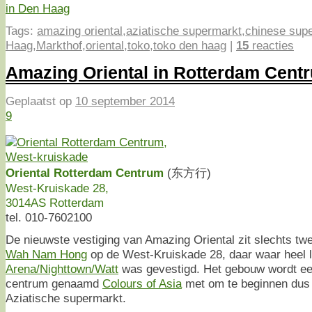
Tags:
amazing oriental
,
aziatische supermarkt
,
chinese sup
Haag
,
Markthof
,
oriental
,
toko
,
toko den haag
|
15
reacties
Amazing Oriental in Rotterdam Cent
Geplaatst op
10 september 2014
9
Oriental Rotterdam Centrum
(东方行)
West-Kruiskade 28,
3014AS Rotterdam
tel. 010-7602100
De nieuwste vestiging van Amazing Oriental zit slechts t
Wah Nam Hong
op de West-Kruiskade 28, daar waar heel 
Arena/Nighttown/Watt
was gevestigd. Het gebouw wordt een
centrum genaamd
Colours of Asia
met om te beginnen dus
Aziatische supermarkt.