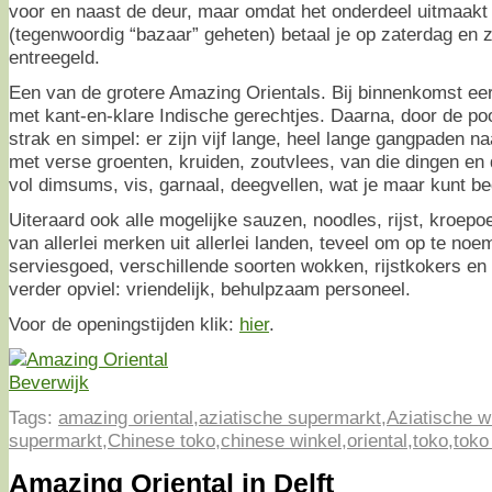
voor en naast de deur, maar omdat het onderdeel uitmaakt
(tegenwoordig “bazaar” geheten) betaal je op zaterdag en 
entreegeld.
Een van de grotere Amazing Orientals. Bij binnenkomst ee
met kant-en-klare Indische gerechtjes. Daarna, door de poor
strak en simpel: er zijn vijf lange, heel lange gangpaden na
met verse groenten, kruiden, zoutvlees, van die dingen en 
vol dimsums, vis, garnaal, deegvellen, wat je maar kunt b
Uiteraard ook alle mogelijke sauzen, noodles, rijst, kroepoe
van allerlei merken uit allerlei landen, teveel om op te no
serviesgoed, verschillende soorten wokken, rijstkokers e
verder opviel: vriendelijk, behulpzaam personeel.
Voor de openingstijden klik:
hier
.
Tags:
amazing oriental
,
aziatische supermarkt
,
Aziatische w
supermarkt
,
Chinese toko
,
chinese winkel
,
oriental
,
toko
,
toko
Amazing Oriental in Delft