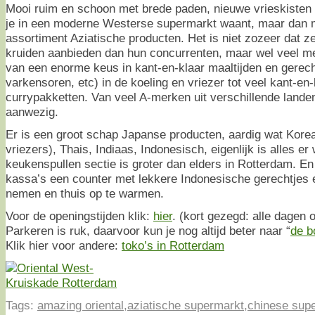
Mooi ruim en schoon met brede paden, nieuwe vrieskisten e
je in een moderne Westerse supermarkt waant, maar dan
assortiment Aziatische producten. Het is niet zozeer dat 
kruiden aanbieden dan hun concurrenten, maar wel veel m
van een enorme keus in kant-en-klaar maaltijden en gerecht
varkensoren, etc) in de koeling en vriezer tot veel kant-en
currypakketten. Van veel A-merken uit verschillende landen 
aanwezig.
Er is een groot schap Japanse producten, aardig wat Korea
vriezers), Thais, Indiaas, Indonesisch, eigenlijk is alles e
keukenspullen sectie is groter dan elders in Rotterdam. En
kassa’s een counter met lekkere Indonesische gerechtjes
nemen en thuis op te warmen.
Voor de openingstijden klik:
hier
. (kort gezegd: alle dagen 
Parkeren is ruk, daarvoor kun je nog altijd beter naar “
de b
Klik hier voor andere:
toko’s in Rotterdam
Tags:
amazing oriental
,
aziatische supermarkt
,
chinese sup