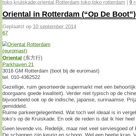
toko
,
kruiskade
,
oriental
,
Rotterdam
,
toko
,
toko rotterdam
|
9
r
Oriental in Rotterdam (“Op De Boot”)
Geplaatst op
10 september 2014
67
Oriental
(东方行)
Parkhaven 21
3016 GM Rotterdam (boot bij de euromast)
tel. 010-4362522
Gezellige, ruim gesorteerde supermarkt met een behoorlijk
doorgaans goede kwaliteit). Verder niet typisch op de chin
bijvoorbeeld ook op de indische, japanse, surinaamse. Pri
gemiddeld.
Ruime parkeergelegenheid. Wat toch wel ideaal is in verge
toko’s op de Kruiskade. En ook de reden is dat ik hier heel
Geen levende vis. Redelijk, maar niet veel serviesgoed o
De schappen zijn keurig en schoon. Wel een beetje krap. 