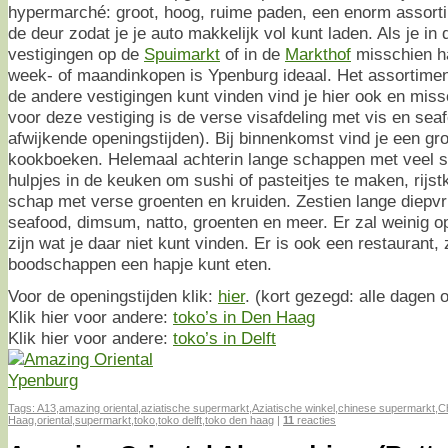
hypermarché: groot, hoog, ruime paden, een enorm assort
de deur zodat je je auto makkelijk vol kunt laden. Als je in
vestigingen op de
Spuimarkt
of in de
Markthof
misschien ha
week- of maandinkopen is Ypenburg ideaal. Het assortiment
de andere vestigingen kunt vinden vind je hier ook en mis
voor deze vestiging is de verse visafdeling met vis en seafo
afwijkende openingstijden). Bij binnenkomst vind je een gr
kookboeken. Helemaal achterin lange schappen met veel 
hulpjes in de keuken om sushi of pasteitjes te maken, rijst
schap met verse groenten en kruiden. Zestien lange diepvri
seafood, dimsum, natto, groenten en meer. Er zal weinig o
zijn wat je daar niet kunt vinden. Er is ook een restaurant, 
boodschappen een hapje kunt eten.
Voor de openingstijden klik:
hier
. (kort gezegd: alle dagen 
Klik hier voor andere:
toko’s in Den Haag
Klik hier voor andere:
toko’s in Delft
Tags:
A13
,
amazing oriental
,
aziatische supermarkt
,
Aziatische winkel
,
chinese supermarkt
,
C
Haag
,
oriental
,
supermarkt
,
toko
,
toko delft
,
toko den haag
|
11
reacties