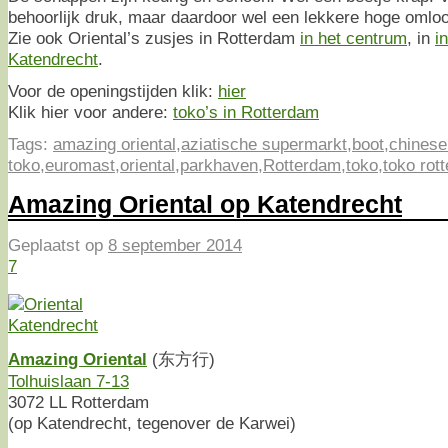
behoorlijk druk, maar daardoor wel een lekkere hoge omlo
Zie ook Oriental’s zusjes in Rotterdam
in het centrum
, in
i
Katendrecht
.
Voor de openingstijden klik:
hier
Klik hier voor andere:
toko’s in Rotterdam
Tags:
amazing oriental
,
aziatische supermarkt
,
boot
,
chinese
toko
,
euromast
,
oriental
,
parkhaven
,
Rotterdam
,
toko
,
toko rot
Amazing Oriental op Katendrecht
Geplaatst op
8 september 2014
7
Amazing Oriental
(东方行)
Tolhuislaan 7-13
3072 LL Rotterdam
(op Katendrecht, tegenover de Karwei)