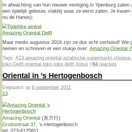
In afwachting van hun nieuwe vestiging in Ypenburg zaten 
een tijdelijk gebouw, vlakbij waar ze eerst zaten. Je kwam e
nu de Hanos):
Maar medio augustus 2016 zijn ze dus echt verhuisd! We g
nemen en schreven er een stukje over:
Amazing Oriental 
Tags:
A13
,
amazing oriental
,
aziatische supermarkt
,
chinese
toko
,
Delft
,
oriental
,
toko
,
toko delft
,
Xotus
|
64
reacties
Oriental in ’s Hertogenbosch
Geplaatst op
6 september 2011
13
Amazing Oriental
(东方行)
Gruttostraat 37,
‘s-Hertogenbosch
tel. 073-6125811