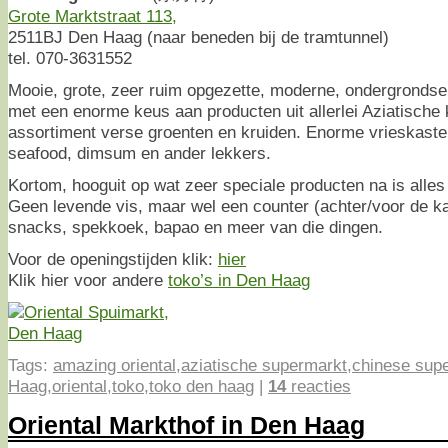
Grote Marktstraat 113,
2511BJ Den Haag (naar beneden bij de tramtunnel)
tel. 070-3631552
Mooie, grote, zeer ruim opgezette, moderne, ondergrondse
met een enorme keus aan producten uit allerlei Aziatische
assortiment verse groenten en kruiden. Enorme vrieskaste
seafood, dimsum en ander lekkers.
Kortom, hooguit op wat zeer speciale producten na is alles h
Geen levende vis, maar wel een counter (achter/voor de k
snacks, spekkoek, bapao en meer van die dingen.
Voor de openingstijden klik:
hier
Klik hier voor andere
toko’s in Den Haag
Tags:
amazing oriental
,
aziatische supermarkt
,
chinese sup
Haag
,
oriental
,
toko
,
toko den haag
|
14
reacties
Oriental Markthof in Den Haag