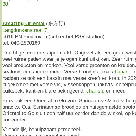
38
Amazing Oriental
(东方行)
Langdonkenstraat 7
5616 PN Eindhoven (achter het PSV stadion)
tel. 040-2590160
Prachtige, enorme supermarkt. Opgezet als een grote wes
veel ruime paden waar je je ogen kunt uitkijken. Zeer ruim 
veel producten en merken. Veel verse groenten en kruiden.
seafood, dimsum en meer. Verse broodjes, zoals
bapao
. T
hadden ze ook een bassin met verse kreeft en krab. In 202
bijgekomen met verse vis, vissenkoppen, inktvis, schelpdi
buikspek, kant-en-klare pekingeend,
char siu
en meer.
Er is ook een Oriental to Go voor Surinaamse & Indische 
snacks. O.a. Surinaamse broodjes en huisgemaakte saoto 
Oriental to Go sluit een half uur eerder dan de winkel, op 
uur eerder.
Vriendelijk, behulpzaam personeel.
Ruime, gratis parkeergelegenheid.