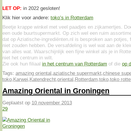
LET OP:
in 2022 gesloten!
Klik hier voor andere:
toko’s in Rotterdam
Beetje krappe winkel met veel paadjes en zijkamertjes. Do
een oude buurtsupermarkt. Op zich wel een ruim assortiment
dat op Aziatische-ingrediënten.nl is besproken aan potjes, 
niet zouden hebben. De versafdeling is wel wat aan de kle
van alles wat. Waarschijnlijk een fijne winkel als je in Rot
niet het centrum in wilt.
Zie ook hun filiaal
in het centrum van Rotterdam
of die
op d
Tags:
amazing oriental
,
aziatische supermarkt
,
chinese sup
toko
,
Karwei
,
Katendrecht
,
oriental
,
Rotterdam
,
toko
,
toko rott
Amazing Oriental in Groningen
Geplaatst op
10 november 2013
29