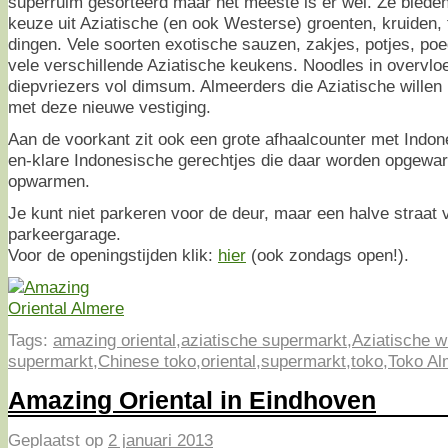
superruim gesorteerd maar het meeste is er wel. Ze bieden
keuze uit Aziatische (en ook Westerse) groenten, kruiden, 
dingen. Vele soorten exotische sauzen, zakjes, potjes, poe
vele verschillende Aziatische keukens. Noodles in overvlo
diepvriezers vol dimsum. Almeerders die Aziatische willen k
met deze nieuwe vestiging.
Aan de voorkant zit ook een grote afhaalcounter met Indon
en-klare Indonesische gerechtjes die daar worden opgewarm
opwarmen.
Je kunt niet parkeren voor de deur, maar een halve straat 
parkeergarage.
Voor de openingstijden klik:
hier
(ook zondags open!).
Tags:
amazing oriental
,
aziatische supermarkt
,
Aziatische w
supermarkt
,
Chinese toko
,
oriental
,
supermarkt
,
toko
,
Toko Al
Amazing Oriental in Eindhoven
Geplaatst op
2 januari 2013