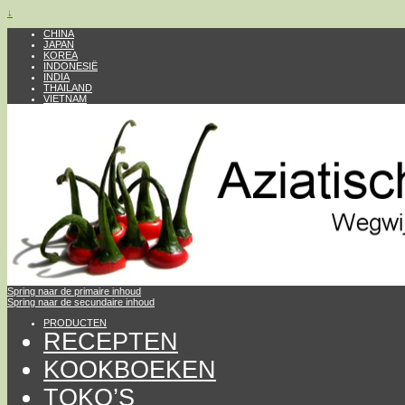
↓
CHINA
JAPAN
KOREA
INDONESIË
INDIA
THAILAND
VIETNAM
Spring naar de primaire inhoud
Spring naar de secundaire inhoud
PRODUCTEN
RECEPTEN
KOOKBOEKEN
TOKO’S