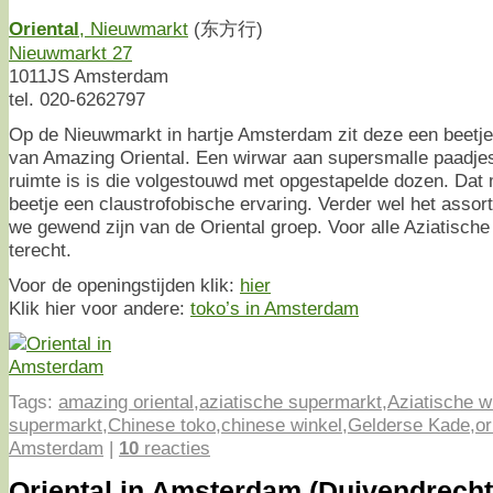
Oriental
, Nieuwmarkt
(东方行)
Nieuwmarkt 27
1011JS Amsterdam
tel. 020-6262797
Op de Nieuwmarkt in hartje Amsterdam zit deze een beetje
van Amazing Oriental. Een wirwar aan supersmalle paadjes
ruimte is is die volgestouwd met opgestapelde dozen. Dat
beetje een claustrofobische ervaring. Verder wel het assort
we gewend zijn van de Oriental groep. Voor alle Aziatische
terecht.
Voor de openingstijden klik:
hier
Klik hier voor andere:
toko’s in Amsterdam
Tags:
amazing oriental
,
aziatische supermarkt
,
Aziatische w
supermarkt
,
Chinese toko
,
chinese winkel
,
Gelderse Kade
,
or
Amsterdam
|
10
reacties
Oriental in Amsterdam (Duivendrecht