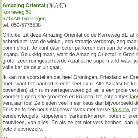
Amazing Oriental
(东方行)
Korreweg 51,
9714AB Groningen
tel. 050-5776538
Officiëel zit deze Amazing Oriental op de Korreweg 51, al 
achterkant” van de winkel, een straatje verderop, zeg maar.
comments). Je kunt daar beter parkeren dan aan de voorka
ingang. Gelukkig maar, want de Amazing Oriental in Groning
grote, zeer ruimgesorteerde Aziatische supermarkt waar je
volle kar de deur uit gaat.
Ik kan me voorstellen dat heel Groningen, Friesland en D
doet, want het aanbod is echt heel ruim. Alle Aziatische 
bovendien) zijn ruim vertegenwoordigd, er is een grote ver
voordelig geprijsde groenten en kruiden, tot potplantjes
lao
vera aan toe! Ze bieden veel meer keus dan bijvoorbeeld 
Er is zelfs een heus slagersversvak met verse
tja siew
, g
eendenvleugels, kippetenen, varkensknarren, poten of ore
zoutvlees, van alles. En als ze het niet vers hebben, dan li
vele diepvriezers.