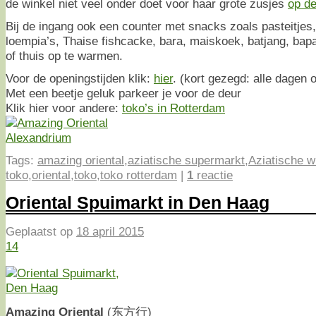
de winkel niet veel onder doet voor haar grote zusjes
op d
Bij de ingang ook een counter met snacks zoals pasteitjes, 
loempia’s, Thaise fishcacke, bara, maiskoek, batjang, bap
of thuis op te warmen.
Voor de openingstijden klik:
hier
. (kort gezegd: alle dagen 
Met een beetje geluk parkeer je voor de deur
Klik hier voor andere:
toko’s in Rotterdam
Tags:
amazing oriental
,
aziatische supermarkt
,
Aziatische w
toko
,
oriental
,
toko
,
toko rotterdam
|
1
reactie
Oriental Spuimarkt in Den Haag
Geplaatst op
18 april 2015
14
Amazing Oriental
(东方行)