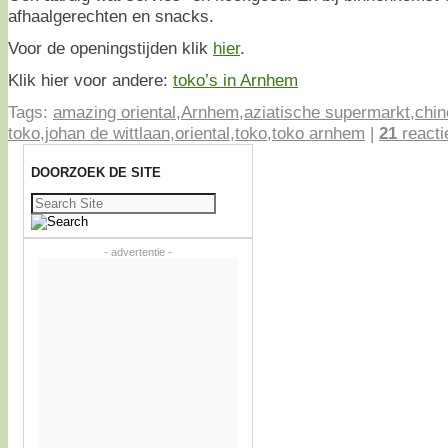
afhaalgerechten en snacks.
Voor de openingstijden klik
hier
.
Klik hier voor andere:
toko’s in Arnhem
Tags:
amazing oriental
,
Arnhem
,
aziatische supermarkt
,
chin
toko
,
johan de wittlaan
,
oriental
,
toko
,
toko arnhem
|
21
reacti
DOORZOEK DE SITE
Zoeken
naar:
- advertentie -