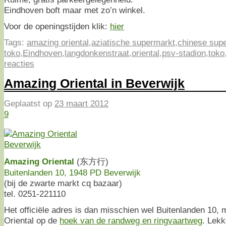
Eindhoven boft maar met zo’n winkel.
Voor de openingstijden klik:
hier
Tags:
amazing oriental
,
aziatische supermarkt
,
chinese sup
toko
,
Eindhoven
,
langdonkenstraat
,
oriental
,
psv-stadion
,
toko
reacties
Amazing Oriental in Beverwijk
Geplaatst op
23 maart 2012
9
Amazing Oriental
(东方行)
Buitenlanden 10, 1948 PD Beverwijk
(bij de zwarte markt cq bazaar)
tel. 0251-221110
Het officiële adres is dan misschien wel Buitenlanden 10, ma
Oriental op de
hoek van de randweg en ringvaartweg
. Lekk