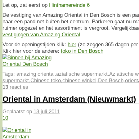
Let op, zat eerst op
Hinthamereinde 6
De vestiging van Amazing Oriental in Den Bosch is een paa
naar een pand net buiten het centrum. Parkeren gaat nu ma
ruimer opgezet en het assortiment is vergroot. Vergelijkb
vestigingen van Amazing Oriental
.
Voor de openingstijden klik:
hier
(ze zeggen 365 dagen per 
Klik hier voor de andere:
toko in Den Bosch
Tags:
amazing oriental
,
aziatische supermarkt
,
Aziatische w
supermarkt
,
Chinese toko
,
chinese winkel
,
Den Bosch
,
orient
13
reacties
Oriental in Amsterdam (Nieuwmarkt)
Geplaatst op
13 juli 2011
10