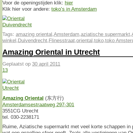
Voor de openingstijden klik:
hier
Klik hier voor andere:
toko’s in Amsterdam
Tags:
amazing oriental
,
Amsterdam
,
aziatische supermarkt
,
winkel
,
Duivendrecht
,
Flinesstraat
,
oriental
,
toko
,
toko Amste
Amazing Oriental in Utrecht
Geplaatst op
30 april 2011
13
Amazing Oriental
(东方行)
Amsterdamsestraatweg 297-301
3551CG Utrecht
tel. 030-2238171
Ruime, Aziatische supermarkt met veel korte schappen in 
wat een gezellige sfeer geeft. Zoals alle vestigingen van Or