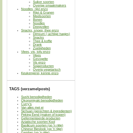
Suiker soorten
Overige smaakmakers
Noodles, rijst enzo
Rijst & Granen
Meelsoorten
Bonen
Noodles
Deegvellen
Snacks, snoep, thee enzo
Dimsum (-achtige hapjes)
Snacks
Thee & koffie
Drank
Zoetigheden
Vlees, vis, tofu enzo
Vlees
Gevogelte
Vis enzo
Sojaproducten
Overig vegetarisch
Keukengerei, kennis enzo
TAGS (verzamelposts)
Sushi benodigdheden
Okonomiyaki benodigdheden
Curry’s
Van alles met ei
Sichuan (gerechten & ingredienten)
Peking Eend (maken of kopen)
Gefermenteerde producten
Aziatische soorten Kool
Basilicum soorten (op ’n rijtje)
Chinese Bieslook (op ’n rijtje)
Gember (op ’n rijtje)