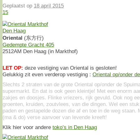
Geplaatst op
18 april 2015
15
Oriental
(东方行)
Gedempte Gracht 405
2512AM Den Haag (in Markthof)
LET OP:
deze vestiging van Oriental is gesloten!
Gelukkig zit even verderop vestiging :
Oriental op/onder d
Slechts 2 straten van de grote Oriental op/onder de Spuim
supermarkt. En dat is ook geen kleintje! Met een enorm aan
zakjes en doosjes. Flinke vriezers, rijk gevuld. Ook nog e
groenten, kruiden, zoutvlees, van die dingen. Wel een stu
paden en gestapelde dozen die af en toe in de weg staan.
(ma & do) verse aanvoer van levende kreeft!
Klik hier voor andere
toko’s in Den Haag