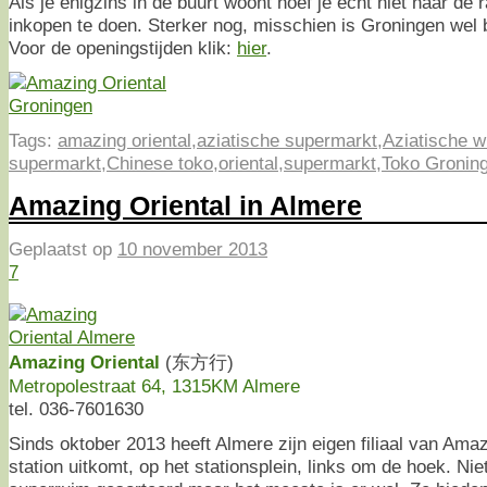
Als je enigzins in de buurt woont hoef je echt niet naar de
inkopen te doen. Sterker nog, misschien is Groningen wel 
Voor de openingstijden klik:
hier
.
Tags:
amazing oriental
,
aziatische supermarkt
,
Aziatische w
supermarkt
,
Chinese toko
,
oriental
,
supermarkt
,
Toko Gronin
Amazing Oriental in Almere
Geplaatst op
10 november 2013
7
Amazing Oriental
(东方行)
Metropolestraat 64, 1315KM Almere
tel. 036-7601630
Sinds oktober 2013 heeft Almere zijn eigen filiaal van Amazi
station uitkomt, op het stationsplein, links om de hoek. Ni