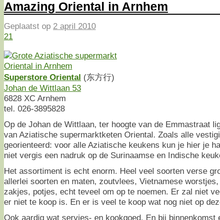
Amazing Oriental in Arnhem
Geplaatst op
2 april 2010
21
Superstore Oriental
(东方行)
Johan de Wittlaan 53
6828 XC Arnhem
tel. 026-3895828
Op de Johan de Wittlaan, ter hoogte van de Emmastraat li
van Aziatische supermarktketen Oriental. Zoals alle vestig
georienteerd: voor alle Aziatische keukens kun je hier je h
niet vergis een nadruk op de Surinaamse en Indische keuk
Het assortiment is echt enorm. Heel veel soorten verse gro
allerlei soorten en maten, zoutvlees, Vietnamese worstjes,
zakjes, potjes, echt teveel om op te noemen. Er zal niet ve
er niet te koop is. En er is veel te koop wat nog niet op de
Ook aardig wat servies- en kookgoed. En bij binnenkomst 