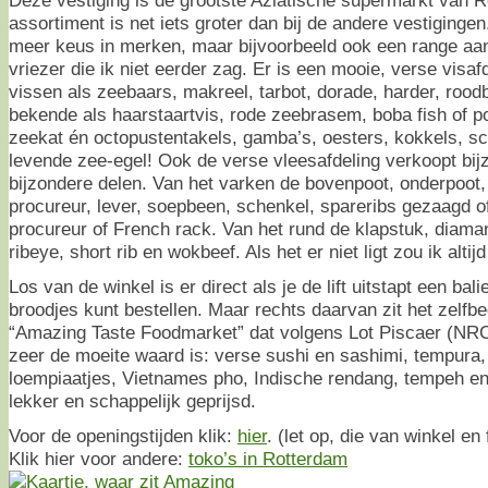
Deze vestiging is de grootste Aziatische supermarkt van R
assortiment is net iets groter dan bij de andere vestiginge
meer keus in merken, maar bijvoorbeeld ook een range aan
vriezer die ik niet eerder zag. Er is een mooie, verse visa
vissen als zeebaars, makreel, tarbot, dorade, harder, roo
bekende als haarstaartvis, rode zeebrasem, boba fish of po
zeekat én octopustentakels, gamba’s, oesters, kokkels, s
levende zee-egel! Ook de verse vleesafdeling verkoopt bi
bijzondere delen. Van het varken de bovenpoot, onderpoot, 
procureur, lever, soepbeen, schenkel, spareribs gezaagd of 
procureur of French rack. Van het rund de klapstuk, diama
ribeye, short rib en wokbeef. Als het er niet ligt zou ik alti
Los van de winkel is er direct als je de lift uitstapt een ba
broodjes kunt bestellen. Maar rechts daarvan zit het zelfb
“Amazing Taste Foodmarket” dat volgens Lot Piscaer (N
zeer de moeite waard is: verse sushi en sashimi, tempura,
loempiaatjes, Vietnames pho, Indische rendang, tempeh en
lekker en schappelijk geprijsd.
Voor de openingstijden klik:
hier
. (let op, die van winkel en
Klik hier voor andere:
toko’s in Rotterdam