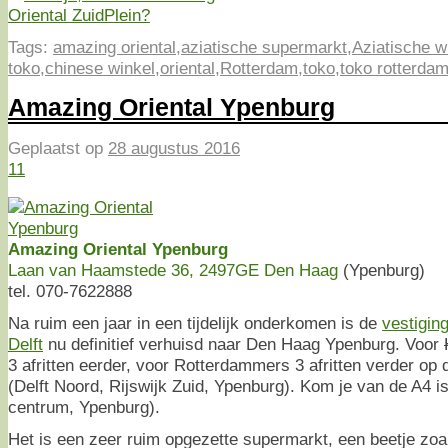
Tags:
amazing oriental
,
aziatische supermarkt
,
Aziatische w
toko
,
chinese winkel
,
oriental
,
Rotterdam
,
toko
,
toko rotterda
Amazing Oriental Ypenburg
Geplaatst op
28 augustus 2016
11
Amazing Oriental Ypenburg
Laan van Haamstede 36, 2497GE Den Haag
(Ypenburg)
tel. 070-7622888
Na ruim een jaar in een tijdelijk onderkomen is de
vestigin
Delft
nu definitief verhuisd naar Den Haag Ypenburg. Voor
3 afritten eerder, voor Rotterdammers 3 afritten verder op d
(Delft Noord, Rijswijk Zuid, Ypenburg). Kom je van de A4 is 
centrum, Ypenburg).
Het is een zeer ruim opgezette supermarkt, een beetje zo