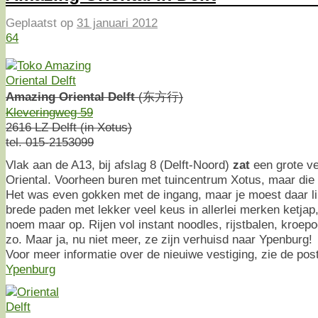
Geplaatst op
31 januari 2012
64
Amazing Oriental Delft
(东方行)
Kleveringweg 59
2616 LZ Delft (in Xotus)
tel. 015-2153099
Vlak aan de A13, bij afslag 8 (Delft-Noord)
zat
een grote ve
Oriental. Voorheen buren met tuincentrum Xotus, maar die 
Het was even gokken met de ingang, maar je moest daar l
brede paden met lekker veel keus in allerlei merken ketja
noem maar op. Rijen vol instant noodles, rijstbalen, kroepo
zo. Maar ja, nu niet meer, ze zijn verhuisd naar Ypenburg!
Voor meer informatie over de nieuiwe vestiging, zie de pos
Ypenburg