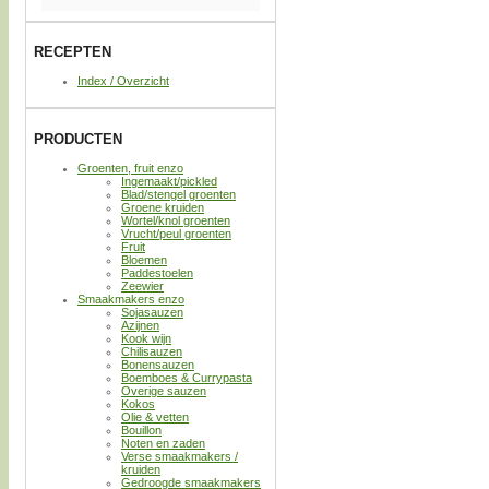
RECEPTEN
Index / Overzicht
PRODUCTEN
Groenten, fruit enzo
Ingemaakt/pickled
Blad/stengel groenten
Groene kruiden
Wortel/knol groenten
Vrucht/peul groenten
Fruit
Bloemen
Paddestoelen
Zeewier
Smaakmakers enzo
Sojasauzen
Azijnen
Kook wijn
Chilisauzen
Bonensauzen
Boemboes & Currypasta
Overige sauzen
Kokos
Olie & vetten
Bouillon
Noten en zaden
Verse smaakmakers /
kruiden
Gedroogde smaakmakers