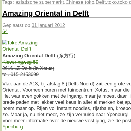
Tags:
aziatische supermarkt
,
Chinese toko
,
Delft
,
toko
,
toko d
Amazing Oriental in Delft
Geplaatst op
31 januari 2012
64
Amazing Oriental Delft
(东方行)
Kleveringweg 59
2616 LZ Delft (in Xotus)
tel. 015-2153099
Vlak aan de A13, bij afslag 8 (Delft-Noord)
zat
een grote ve
Oriental. Voorheen buren met tuincentrum Xotus, maar die 
Het was even gokken met de ingang, maar je moest daar l
brede paden met lekker veel keus in allerlei merken ketja
noem maar op. Rijen vol instant noodles, rijstbalen, kroepo
zo. Maar ja, nu niet meer, ze zijn verhuisd naar Ypenburg!
Voor meer informatie over de nieuiwe vestiging, zie de pos
Ypenburg