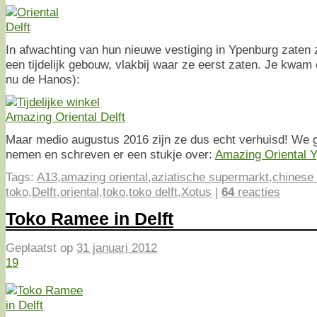
In afwachting van hun nieuwe vestiging in Ypenburg zaten 
een tijdelijk gebouw, vlakbij waar ze eerst zaten. Je kwam e
nu de Hanos):
Maar medio augustus 2016 zijn ze dus echt verhuisd! We g
nemen en schreven er een stukje over:
Amazing Oriental 
Tags:
A13
,
amazing oriental
,
aziatische supermarkt
,
chinese
toko
,
Delft
,
oriental
,
toko
,
toko delft
,
Xotus
|
64
reacties
Toko Ramee in Delft
Geplaatst op
31 januari 2012
19