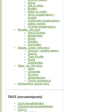
Kokos
Olie & vetten
Bouillon
Noten en zaden
Verse smaakmakers /
kruiden
Gedroogde smaakmakers
Suiker soorten
Overige smaakmakers
Noodles, rijst enzo
Rijst & Granen
Meelsoorten
Bonen
Noodles
Deegvellen
Snacks, snoep, thee enzo
Dimsum (-achtige hapjes)
Snacks
Thee & koffie
Drank
Zoetigheden
Vlees, vis, tofu enzo
Vlees
Gevogelte
Vis enzo
Sojaproducten
Overig vegetarisch
Keukengerei, kennis enzo
TAGS (verzamelposts)
Sushi benodigdheden
Okonomiyaki benodigdheden
Curry’s