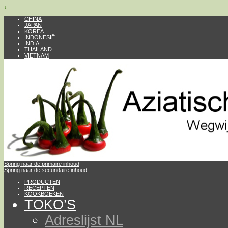
↓
CHINA
JAPAN
KOREA
INDONESIË
INDIA
THAILAND
VIETNAM
Spring naar de primaire inhoud
Spring naar de secundaire inhoud
PRODUCTEN
RECEPTEN
KOOKBOEKEN
TOKO’S
Adreslijst NL