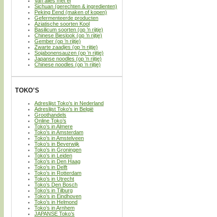
Van alles met ei
Sichuan (gerechten & ingredienten)
Peking Eend (maken of kopen)
Gefermenteerde producten
Aziatische soorten Kool
Basilicum soorten (op ’n rijtje)
Chinese Bieslook (op ’n rijtje)
Gember (op ’n rijtje)
Zwarte zaadjes (op ’n rijtje)
Sojabonensauzen (op ’n rijtje)
Japanse noodles (op ’n rijtje)
Chinese noodles (op ’n rijtje)
TOKO’S
Adreslijst Toko’s in Nederland
Adreslijst Toko’s in België
Groothandels
Online Toko’s
Toko’s in Almere
Toko’s in Amsterdam
Toko’s in Amstelveen
Toko’s in Beverwijk
Toko’s in Groningen
Toko’s in Leiden
Toko’s in Den Haag
Toko’s in Delft
Toko’s in Rotterdam
Toko’s in Utrecht
Toko’s Den Bosch
Toko’s in Tilburg
Toko’s in Eindhoven
Toko’s in Helmond
Toko’s in Arnhem
JAPANSE Toko’s