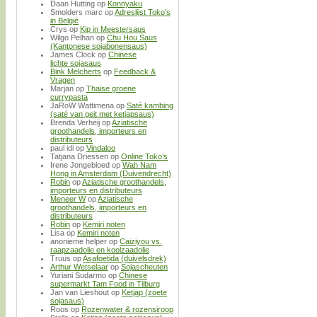
Daan Hutting
op
Konnyaku
Smolders marc
op
Adreslijst Toko’s
in België
Crys
op
Kip in Meestersaus
Wilgo Pelhan
op
Chu Hou Saus
(Kantonese sojabonensaus)
James Clock
op
Chinese
lichte sojasaus
Bink Melcherts
op
Feedback &
Vragen
Marjan
op
Thaise groene
currypasta
JaRoW Wattimena
op
Saté kambing
(saté van geit met ketjapsaus)
Brenda Verheij
op
Aziatische
groothandels, importeurs en
distributeurs
paul idi
op
Vindaloo
Tatjana Driessen
op
Online Toko’s
Irene Jongebloed
op
Wah Nam
Hong in Amsterdam (Duivendrecht)
Robin
op
Aziatische groothandels,
importeurs en distributeurs
Meneer W
op
Aziatische
groothandels, importeurs en
distributeurs
Robin
op
Kemiri noten
Lisa
op
Kemiri noten
anonieme helper
op
Caiziyou vs.
raapzaadolie en koolzaadolie
Truus
op
Asafoetida (duivelsdrek)
Arthur Wetselaar
op
Sojascheuten
Yuriani Sudarmo
op
Chinese
supermarkt Tam Food in Tilburg
Jan van Lieshout
op
Ketjap (zoete
sojasaus)
Roos
op
Rozenwater & rozensiroop