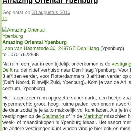
Amazing Oriental Ypenburg
Geplaatst op
28 augustus 2016
11
Amazing Oriental Ypenburg
Laan van Haamstede 36, 2497GE Den Haag
(Ypenburg)
tel. 070-7622888
Na ruim een jaar in een tijdelijk onderkomen is de
vestigin
Delft
nu definitief verhuisd naar Den Haag Ypenburg. Voor
3 afritten eerder, voor Rotterdammers 3 afritten verder op d
(Delft Noord, Rijswijk Zuid, Ypenburg). Kom je van de A4 is 
centrum, Ypenburg).
Het is een zeer ruim opgezette supermarkt, een beetje zo
hypermarché: groot, hoog, ruime paden, een enorm assort
de deur zodat je je auto makkelijk vol kunt laden. Als je in
vestigingen op de
Spuimarkt
of in de
Markthof
misschien ha
week- of maandinkopen is Ypenburg ideaal. Het assortiment
de andere vestigingen kunt vinden vind je hier ook en mis