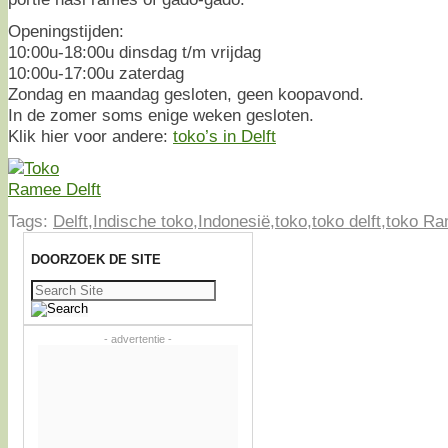
Openingstijden:
10:00u-18:00u dinsdag t/m vrijdag
10:00u-17:00u zaterdag
Zondag en maandag gesloten, geen koopavond.
In de zomer soms enige weken gesloten.
Klik hier voor andere:
toko’s in Delft
Tags:
Delft
,
Indische toko
,
Indonesië
,
toko
,
toko delft
,
toko R
DOORZOEK DE SITE
Zoeken
naar:
- advertentie -