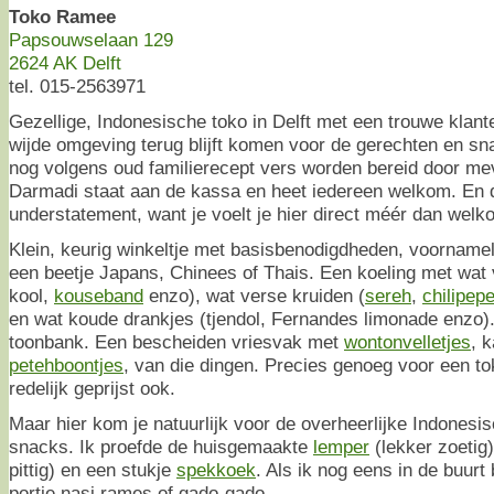
Toko Ramee
Papsouwselaan 129
2624 AK Delft
tel. 015-2563971
Gezellige, Indonesische toko in Delft met een trouwe klant
wijde omgeving terug blijft komen voor de gerechten en 
nog volgens oud familierecept vers worden bereid door m
Darmadi staat aan de kassa en heet iedereen welkom. En d
understatement, want je voelt je hier direct méér dan welk
Klein, keurig winkeltje met basisbenodigdheden, voorname
een beetje Japans, Chinees of Thais. Een koeling met wat 
kool,
kouseband
enzo), wat verse kruiden (
sereh
,
chilipep
en wat koude drankjes (tjendol, Fernandes limonade enzo)
toonbank. Een bescheiden vriesvak met
wontonvelletjes
, 
petehboontjes
, van die dingen. Precies genoeg voor een t
redelijk geprijst ook.
Maar hier kom je natuurlijk voor de overheerlijke Indonesi
snacks. Ik proefde de huisgemaakte
lemper
(lekker zoetig
pittig) en een stukje
spekkoek
. Als ik nog eens in de buurt
portie nasi rames of gado-gado.