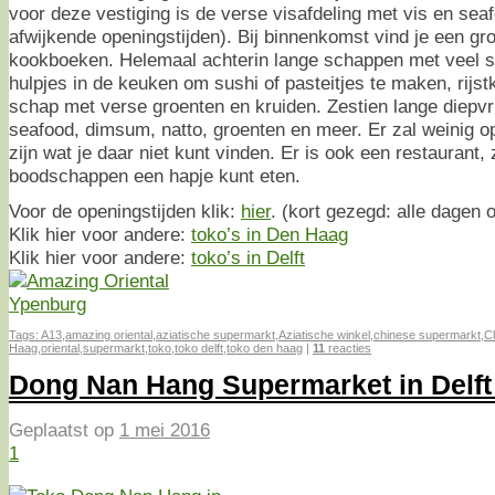
voor deze vestiging is de verse visafdeling met vis en seafo
afwijkende openingstijden). Bij binnenkomst vind je een gr
kookboeken. Helemaal achterin lange schappen met veel 
hulpjes in de keuken om sushi of pasteitjes te maken, rijst
schap met verse groenten en kruiden. Zestien lange diepvri
seafood, dimsum, natto, groenten en meer. Er zal weinig o
zijn wat je daar niet kunt vinden. Er is ook een restaurant, 
boodschappen een hapje kunt eten.
Voor de openingstijden klik:
hier
. (kort gezegd: alle dagen 
Klik hier voor andere:
toko’s in Den Haag
Klik hier voor andere:
toko’s in Delft
Tags:
A13
,
amazing oriental
,
aziatische supermarkt
,
Aziatische winkel
,
chinese supermarkt
,
C
Haag
,
oriental
,
supermarkt
,
toko
,
toko delft
,
toko den haag
|
11
reacties
Dong Nan Hang Supermarket in Delft
Geplaatst op
1 mei 2016
1