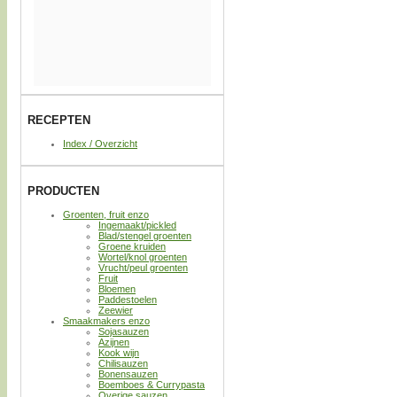
RECEPTEN
Index / Overzicht
PRODUCTEN
Groenten, fruit enzo
Ingemaakt/pickled
Blad/stengel groenten
Groene kruiden
Wortel/knol groenten
Vrucht/peul groenten
Fruit
Bloemen
Paddestoelen
Zeewier
Smaakmakers enzo
Sojasauzen
Azijnen
Kook wijn
Chilisauzen
Bonensauzen
Boemboes & Currypasta
Overige sauzen