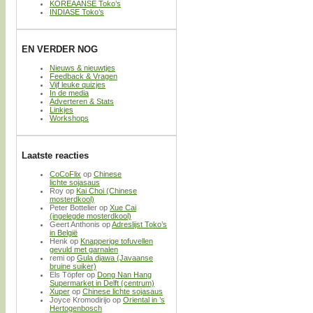
KOREAANSE Toko’s
INDIASE Toko’s
EN VERDER NOG
Nieuws & nieuwtjes
Feedback & Vragen
Vijf leuke quizjes
In de media
Adverteren & Stats
Linkjes
Workshops
Laatste reacties
CoCoFlix
op
Chinese
lichte sojasaus
Roy
op
Kai Choi (Chinese
mosterdkool)
Peter Bottelier
op
Xue Cai
(ingelegde mosterdkool)
Geert Anthonis
op
Adreslijst Toko’s
in België
Henk
op
Knapperige tofuvellen
gevuld met garnalen
remi
op
Gula djawa (Javaanse
bruine suiker)
Els Töpfer
op
Dong Nan Hang
Supermarket in Delft (centrum)
Xuper
op
Chinese lichte sojasaus
Joyce Kromodirijo
op
Oriental in ’s
Hertogenbosch