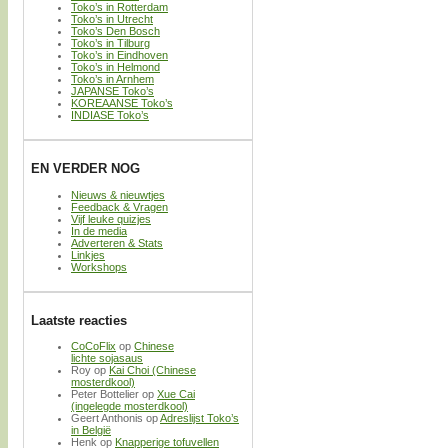
Toko’s in Rotterdam
Toko’s in Utrecht
Toko’s Den Bosch
Toko’s in Tilburg
Toko’s in Eindhoven
Toko’s in Helmond
Toko’s in Arnhem
JAPANSE Toko’s
KOREAANSE Toko’s
INDIASE Toko’s
EN VERDER NOG
Nieuws & nieuwtjes
Feedback & Vragen
Vijf leuke quizjes
In de media
Adverteren & Stats
Linkjes
Workshops
Laatste reacties
CoCoFlix
op
Chinese
lichte sojasaus
Roy
op
Kai Choi (Chinese
mosterdkool)
Peter Bottelier
op
Xue Cai
(ingelegde mosterdkool)
Geert Anthonis
op
Adreslijst Toko’s
in België
Henk
op
Knapperige tofuvellen