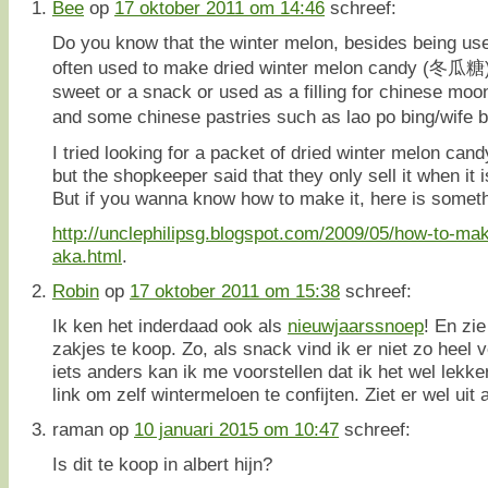
Bee
op
17 oktober 2011 om 14:46
schreef:
Do you know that the winter melon, besides being use
often used to make dried winter melon candy (冬瓜糖)
sweet or a snack or used as a filling for chinese mo
and some chinese pastries such as lao po bing/wife
I tried looking for a packet of dried winter melon can
but the shopkeeper said that they only sell it when it
But if you wanna know how to make it, here is someth
http://unclephilipsg.blogspot.com/2009/05/how-to-ma
aka.html
.
Robin
op
17 oktober 2011 om 15:38
schreef:
Ik ken het inderdaad ook als
nieuwjaarssnoep
! En zie
zakjes te koop. Zo, als snack vind ik er niet zo heel 
iets anders kan ik me voorstellen dat ik het wel lekk
link om zelf wintermeloen te confijten. Ziet er wel uit 
raman
op
10 januari 2015 om 10:47
schreef:
Is dit te koop in albert hijn?