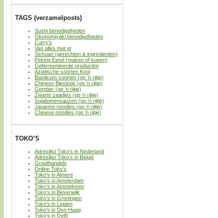
TAGS (verzamelposts)
Sushi benodigdheden
Okonomiyaki benodigdheden
Curry’s
Van alles met ei
Sichuan (gerechten & ingredienten)
Peking Eend (maken of kopen)
Gefermenteerde producten
Aziatische soorten Kool
Basilicum soorten (op ’n rijtje)
Chinese Bieslook (op ’n rijtje)
Gember (op ’n rijtje)
Zwarte zaadjes (op ’n rijtje)
Sojabonensauzen (op ’n rijtje)
Japanse noodles (op ’n rijtje)
Chinese noodles (op ’n rijtje)
TOKO’S
Adreslijst Toko’s in Nederland
Adreslijst Toko’s in België
Groothandels
Online Toko’s
Toko’s in Almere
Toko’s in Amsterdam
Toko’s in Amstelveen
Toko’s in Beverwijk
Toko’s in Groningen
Toko’s in Leiden
Toko’s in Den Haag
Toko’s in Delft