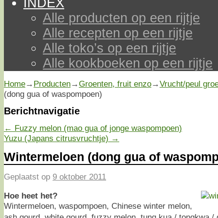
INDEX
Alle producten op een rijtje
Alle recepten op een rijtje
Alle toko’s op een rijtje
Alle kookboeken op een rijtje
Home
→
Producten
→
Groenten, fruit enzo
→
Vrucht/peul gro
(dong gua of waspompoen)
Berichtnavigatie
←
Fuzzy melon (mao gua of jonge waspompoen)
Yuzu (Japans citrusvruchtje)
→
Wintermeloen (dong gua of waspom
Geplaatst op
9 oktober 2011
Hoe heet het?
Wintermeloen, waspompoen, Chinese winter melon,
ash gourd, white gourd, fuzzy melon, tung kua / tongkwa 