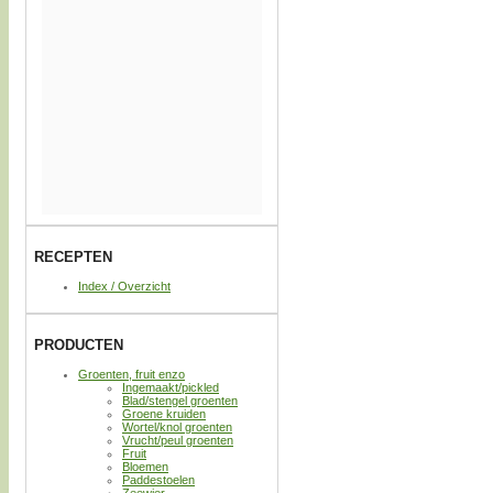
RECEPTEN
Index / Overzicht
PRODUCTEN
Groenten, fruit enzo
Ingemaakt/pickled
Blad/stengel groenten
Groene kruiden
Wortel/knol groenten
Vrucht/peul groenten
Fruit
Bloemen
Paddestoelen
Zeewier