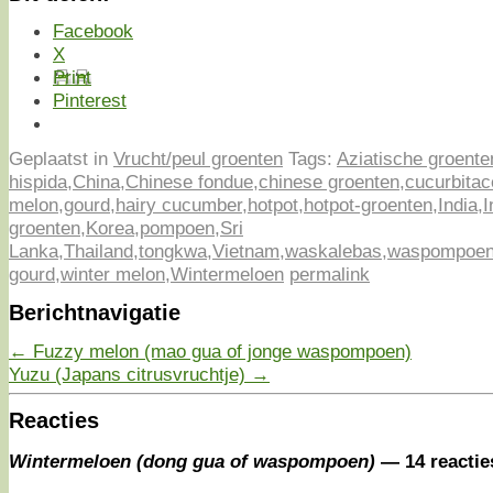
Facebook
X
Print
Pinterest
Geplaatst in
Vrucht/peul groenten
Tags:
Aziatische groente
hispida
,
China
,
Chinese fondue
,
chinese groenten
,
cucurbita
melon
,
gourd
,
hairy cucumber
,
hotpot
,
hotpot-groenten
,
India
,
I
groenten
,
Korea
,
pompoen
,
Sri
Lanka
,
Thailand
,
tongkwa
,
Vietnam
,
waskalebas
,
waspompoe
gourd
,
winter melon
,
Wintermeloen
permalink
Berichtnavigatie
←
Fuzzy melon (mao gua of jonge waspompoen)
Yuzu (Japans citrusvruchtje)
→
Reacties
Wintermeloen (dong gua of waspompoen)
— 14 reactie