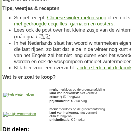
Tips, weetjes & recepten
Simpel recept:
Chinese winter melon soup
of een iets
met gedroogde coquilles, garnalen en oesters
.
Lees ook de post over het kleine zusje van de winte
(máo guā / 毛瓜).
In het Nederlands slaat het woord wintermeloen eigen
die laat rijpen, zo laat dat je ze in de winter nog kun
van het Engels zal het niet lang duren voor het woor
worden en ook de waspompoen officiëel wintermeloen
Klik hier voor een overzicht:
andere leden uit de kom
Wat is er zoal te koop?
merk
: merkloos op de groentenafdeling
land van herkomst
: niet vermeld
etiket
: 冬瓜 TongKwa
prijsindicatie
: € 2,50 p/kg
merk
: merkloos op de groentenafdeling
land van herkomst
: niet vermeld
etiket
: tongkwa
prijsindicatie
: € 2,- p/kg
Dit delen: