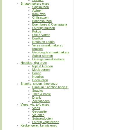
Smaakmakers enzo
Sojasauzen
Azijnen
Kook wijn
Chilisauzen
Bonensauzen
Boemboes & Currypasta
Overige sauzen
Kokos
Olie & vetten
Bouillon
Noten en zaden
Verse smaakmakers /
kruiden
Gedroogde smaakmakers
Suiker soorten
Overige smaakmakers
Noodles, rijst enzo
Rijst & Granen
Meelsoorten
Bonen
Noodles
Deegvellen
Snacks, snoep, thee enzo
Dimsum (-achtige hapjes)
Snacks
Thee & koffie
Drank
Zoetigheden
Vlees, vis, tofu enzo
Vlees
Gevogelte
Vis enzo
Sojaproducten
Overig vegetarisch
Keukengerei, kennis enzo