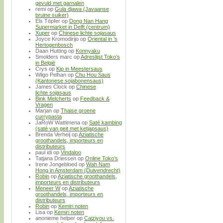
gevuld met garnalen
remi
op
Gula djawa (Javaanse
bruine suiker)
Els Töpfer
op
Dong Nan Hang
Supermarket in Delft (centrum)
Xuper
op
Chinese lichte sojasaus
Joyce Kromodirijo
op
Oriental in ’s
Hertogenbosch
Daan Hutting
op
Konnyaku
Smolders marc
op
Adreslijst Toko’s
in België
Crys
op
Kip in Meestersaus
Wilgo Pelhan
op
Chu Hou Saus
(Kantonese sojabonensaus)
James Clock
op
Chinese
lichte sojasaus
Bink Melcherts
op
Feedback &
Vragen
Marjan
op
Thaise groene
currypasta
JaRoW Wattimena
op
Saté kambing
(saté van geit met ketjapsaus)
Brenda Verheij
op
Aziatische
groothandels, importeurs en
distributeurs
paul idi
op
Vindaloo
Tatjana Driessen
op
Online Toko’s
Irene Jongebloed
op
Wah Nam
Hong in Amsterdam (Duivendrecht)
Robin
op
Aziatische groothandels,
importeurs en distributeurs
Meneer W
op
Aziatische
groothandels, importeurs en
distributeurs
Robin
op
Kemiri noten
Lisa
op
Kemiri noten
anonieme helper
op
Caiziyou vs.