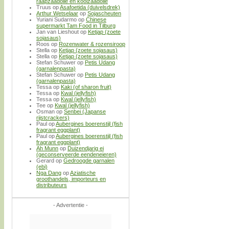
raapzaadolie en koolzaadolie
Truus
op
Asafoetida (duivelsdrek)
Arthur Wetselaar
op
Sojascheuten
Yuriani Sudarmo
op
Chinese
supermarkt Tam Food in Tilburg
Jan van Lieshout
op
Ketjap (zoete
sojasaus)
Roos
op
Rozenwater & rozensiroop
Stella
op
Ketjap (zoete sojasaus)
Stella
op
Ketjap (zoete sojasaus)
Stefan Schuwer
op
Petis Udang
(garnalenpasta)
Stefan Schuwer
op
Petis Udang
(garnalenpasta)
Tessa
op
Kaki (of sharon fruit)
Tessa
op
Kwal (jellyfish)
Tessa
op
Kwal (jellyfish)
Tee
op
Kwal (jellyfish)
Osman
op
Senbei (Japanse
rijstcrackers)
Paul
op
Aubergines boerenstijl (fish
fragrant eggplant)
Paul
op
Aubergines boerenstijl (fish
fragrant eggplant)
Ah Munn
op
Duizendjarig ei
(geconserveerde eendeneieren)
Gerard
op
Gedroogde garnalen
(ebi)
Nga Dang
op
Aziatische
groothandels, importeurs en
distributeurs
- Advertentie -