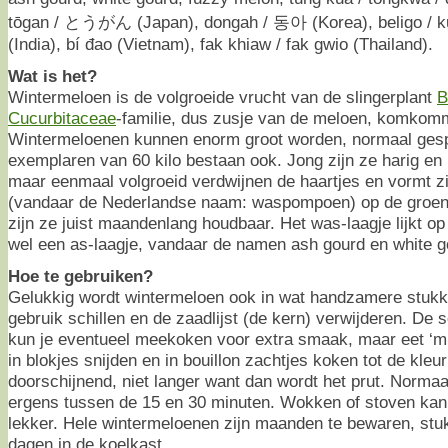
tōgan / とうがん (Japan), dongah / 동아 (Korea), beligo / ku
(India), bí đao (Vietnam), fak khiaw / fak gwio (Thailand).
Wat is het?
Wintermeloen is de volgroeide vrucht van de slingerplant
B
Cucurbitaceae
-familie, dus zusje van de meloen, komkomm
Wintermeloenen kunnen enorm groot worden, normaal gesp
exemplaren van 60 kilo bestaan ook. Jong zijn ze harig en 
maar eenmaal volgroeid verdwijnen de haartjes en vormt z
(vandaar de Nederlandse naam: waspompoen) op de groene
zijn ze juist maandenlang houdbaar. Het was-laagje lijkt op
wel een as-laagje, vandaar de namen ash gourd en white g
Hoe te gebruiken?
Gelukkig wordt wintermeloen ook in wat handzamere stukk
gebruik schillen en de zaadlijst (de kern) verwijderen. De
kun je eventueel meekoken voor extra smaak, maar eet ‘m 
in blokjes snijden en in bouillon zachtjes koken tot de kleur
doorschijnend, niet langer want dan wordt het prut. Norma
ergens tussen de 15 en 30 minuten. Wokken of stoven kan
lekker. Hele wintermeloenen zijn maanden te bewaren, stu
dagen in de koelkast.