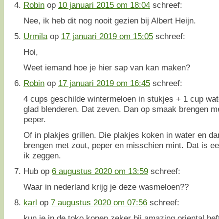
Robin
op
10 januari 2015 om 18:04
schreef:
Nee, ik heb dit nog nooit gezien bij Albert Heijn.
Urmila
op
17 januari 2019 om 15:05
schreef:
Hoi,
Weet iemand hoe je hier sap van kan maken?
Robin
op
17 januari 2019 om 16:45
schreef:
4 cups geschilde wintermeloen in stukjes + 1 cup wat
glad blenderen. Dat zeven. Dan op smaak brengen me
peper.
Of in plakjes grillen. Die plakjes koken in water en 
brengen met zout, peper en misschien mint. Dat is ee
ik zeggen.
Hub
op
6 augustus 2020 om 13:59
schreef:
Waar in nederland krijg je deze wasmeloen??
karl
op
7 augustus 2020 om 07:56
schreef:
kun je in de toko kopen zeker bij amazing oriental heft 