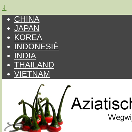
↓
CHINA
JAPAN
KOREA
INDONESIË
INDIA
THAILAND
VIETNAM