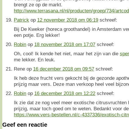
brengt ze op de markt.
http://www.terrasana.nl/nl/producten/groep/734/artco
Patrick
op
12 november 2018 om 06:19
schreef:
Bij De Kweker (horeca groothandel) in Amsterdam ver
een potje. Erg lekker!
Robin
op
18 november 2018 om 17:07
schreef:
Oh, cool! Ik kende het niet, maar het zijn van die
sper
me lekker. En leuk.
Rene
op
16 december 2018 om 09:57
schreef:
Ik heb deze frucht vers gekocht bij de gezonde apot
prijzig maar vers. Deze man verkoop heel veel bijzon
Robin
op
16 december 2018 om 12:22
schreef:
Ik zie dat ze nog veel meer exotische citrusvruchten
prijzig, maar toch goed om te weten. Bedankt voor de 
https://www.vers-bestellen.nl/c-4337336/exotisch-citr
Geef een reactie