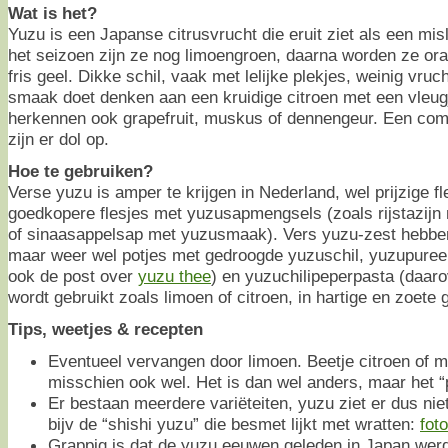
Wat is het?
Yuzu is een Japanse citrusvrucht die eruit ziet als een mis
het seizoen zijn ze nog limoengroen, daarna worden ze oran
fris geel. Dikke schil, vaak met lelijke plekjes, weinig vruc
smaak doet denken aan een kruidige citroen met een vleu
herkennen ook grapefruit, muskus of dennengeur. Een co
zijn er dol op.
Hoe te gebruiken?
Verse yuzu is amper te krijgen in Nederland, wel prijzige 
goedkopere flesjes met yuzusapmengsels (zoals rijstazij
of sinaasappelsap met yuzusmaak). Vers yuzu-zest hebben
maar weer wel potjes met gedroogde yuzuschil, yuzupuree,
ook de post over
yuzu thee
) en yuzuchilipeperpasta (daaro
wordt gebruikt zoals limoen of citroen, in hartige en zoete 
Tips, weetjes & recepten
Eventueel vervangen door limoen. Beetje citroen of m
misschien ook wel. Het is dan wel anders, maar het “
Er bestaan meerdere variëteiten, yuzu ziet er dus niet a
bijv de “shishi yuzu” die besmet lijkt met wratten:
foto
Grappig is dat de yuzu eeuwen geleden in Japan wer