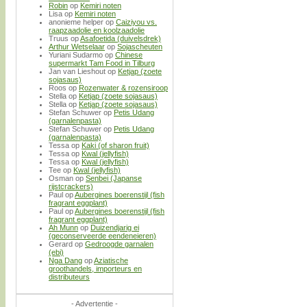
Robin
op
Kemiri noten
Lisa
op
Kemiri noten
anonieme helper
op
Caiziyou vs.
raapzaadolie en koolzaadolie
Truus
op
Asafoetida (duivelsdrek)
Arthur Wetselaar
op
Sojascheuten
Yuriani Sudarmo
op
Chinese
supermarkt Tam Food in Tilburg
Jan van Lieshout
op
Ketjap (zoete
sojasaus)
Roos
op
Rozenwater & rozensiroop
Stella
op
Ketjap (zoete sojasaus)
Stella
op
Ketjap (zoete sojasaus)
Stefan Schuwer
op
Petis Udang
(garnalenpasta)
Stefan Schuwer
op
Petis Udang
(garnalenpasta)
Tessa
op
Kaki (of sharon fruit)
Tessa
op
Kwal (jellyfish)
Tessa
op
Kwal (jellyfish)
Tee
op
Kwal (jellyfish)
Osman
op
Senbei (Japanse
rijstcrackers)
Paul
op
Aubergines boerenstijl (fish
fragrant eggplant)
Paul
op
Aubergines boerenstijl (fish
fragrant eggplant)
Ah Munn
op
Duizendjarig ei
(geconserveerde eendeneieren)
Gerard
op
Gedroogde garnalen
(ebi)
Nga Dang
op
Aziatische
groothandels, importeurs en
distributeurs
- Advertentie -