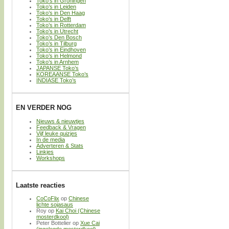
Toko’s in Groningen
Toko’s in Leiden
Toko’s in Den Haag
Toko’s in Delft
Toko’s in Rotterdam
Toko’s in Utrecht
Toko’s Den Bosch
Toko’s in Tilburg
Toko’s in Eindhoven
Toko’s in Helmond
Toko’s in Arnhem
JAPANSE Toko’s
KOREAANSE Toko’s
INDIASE Toko’s
EN VERDER NOG
Nieuws & nieuwtjes
Feedback & Vragen
Vijf leuke quizjes
In de media
Adverteren & Stats
Linkjes
Workshops
Laatste reacties
CoCoFlix
op
Chinese
lichte sojasaus
Roy
op
Kai Choi (Chinese
mosterdkool)
Peter Bottelier
op
Xue Cai