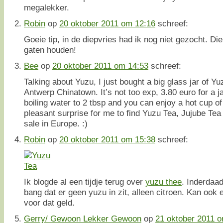
megalekker.
Robin
op
20 oktober 2011 om 12:16
schreef:
Goeie tip, in de diepvries had ik nog niet gezocht. Die
gaten houden!
Bee
op
20 oktober 2011 om 14:53
schreef:
Talking about Yuzu, I just bought a big glass jar of Y
Antwerp Chinatown. It’s not too exp, 3.80 euro for a 
boiling water to 2 tbsp and you can enjoy a hot cup of
pleasant surprise for me to find Yuzu Tea, Jujube Te
sale in Europe. :)
Robin
op
20 oktober 2011 om 15:38
schreef:
Ik blogde al een tijdje terug over
yuzu thee
. Inderdaad
bang dat er geen yuzu in zit, alleen citroen. Kan ook e
voor dat geld.
Gerry/ Gewoon Lekker Gewoon
op
21 oktober 2011 