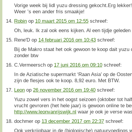
Vorige week bij lidl yuzu dressing gekocht.Erg lekker!
Weer ’s een ander fris smaakje!
Robin
op
10 maart 2015 om 12:55
schreef:
Oh, leuk. Ik zal ook eens kijken. Al een tijdje geleden 
Rene'D
op
14 februari 2016 om 10:43
schreef:
Bij de Makro staat het ook gewoon te koop dait yuzu 
zonder btw
C.Vermeersch
op
17 juni 2016 om 09:10
schreef:
In de Aziatische supermarkt ‘Raan Asia’ op de Oost
zijn de flesjes ook te koop. 8,92 euro. Met BTW.
Leon
op
26 november 2016 om 19:40
schreef:
Yuzu zowel vers in het oogst seizoen (oktober tot half
vrucht gevroren (het hele jaar) is gewoon online te b
http://www.leonvanrijswijk.nl
waar je ook je verse was
dochmer
op
13 december 2017 om 22:37
schreef:
Ook verkrijgbaar in de (biologische) natuurvoedings 