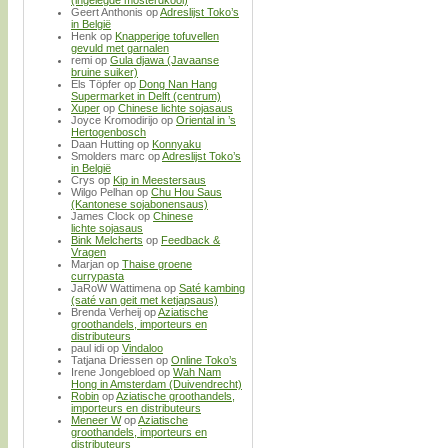
(ingelegde mosterdkool)
Geert Anthonis
op
Adreslijst Toko’s
in België
Henk
op
Knapperige tofuvellen
gevuld met garnalen
remi
op
Gula djawa (Javaanse
bruine suiker)
Els Töpfer
op
Dong Nan Hang
Supermarket in Delft (centrum)
Xuper
op
Chinese lichte sojasaus
Joyce Kromodirijo
op
Oriental in ’s
Hertogenbosch
Daan Hutting
op
Konnyaku
Smolders marc
op
Adreslijst Toko’s
in België
Crys
op
Kip in Meestersaus
Wilgo Pelhan
op
Chu Hou Saus
(Kantonese sojabonensaus)
James Clock
op
Chinese
lichte sojasaus
Bink Melcherts
op
Feedback &
Vragen
Marjan
op
Thaise groene
currypasta
JaRoW Wattimena
op
Saté kambing
(saté van geit met ketjapsaus)
Brenda Verheij
op
Aziatische
groothandels, importeurs en
distributeurs
paul idi
op
Vindaloo
Tatjana Driessen
op
Online Toko’s
Irene Jongebloed
op
Wah Nam
Hong in Amsterdam (Duivendrecht)
Robin
op
Aziatische groothandels,
importeurs en distributeurs
Meneer W
op
Aziatische
groothandels, importeurs en
distributeurs