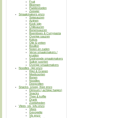
Fruit
Bloemen
Paddestoelen
Zeewier
Smaakmakers enzo
Sojasauzen
Azijnen
Kook wijn
Chilisauzen
Bonensauzen
Boemboes & Currypasta
Overige sauzen
Kokos
Olie & vetten
Bouillon
Noten en zaden
Verse smaakmakers /
kruiden
Gedroogde smaakmakers
Suiker soorten
Overige smaakmakers
Noodles, rijst enzo
Rijst & Granen
Meelsoorten
Bonen
Noodles
Deegvellen
Snacks, snoep, thee enzo
Dimsum (-achtige hapjes)
Snacks
Thee & koffie
Drank
Zoetigheden
Vlees, vis, tofu enzo
Vlees
Gevogelte
Vis enzo