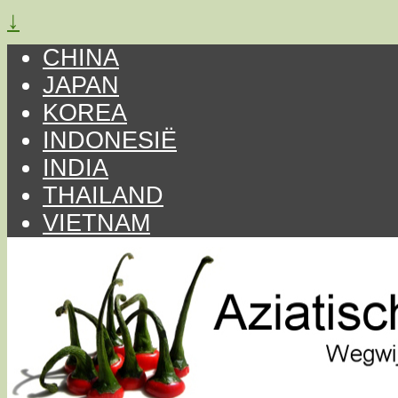
↓
CHINA
JAPAN
KOREA
INDONESIË
INDIA
THAILAND
VIETNAM