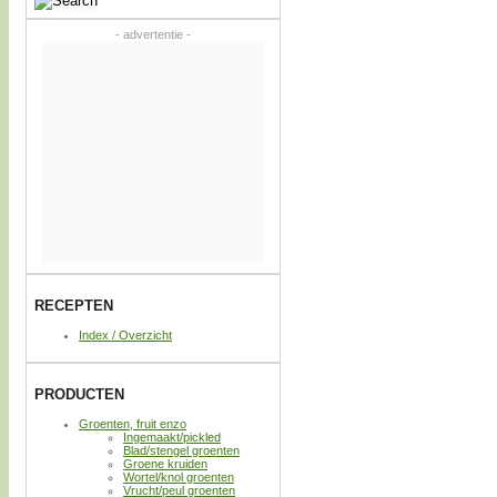
- advertentie -
RECEPTEN
Index / Overzicht
PRODUCTEN
Groenten, fruit enzo
Ingemaakt/pickled
Blad/stengel groenten
Groene kruiden
Wortel/knol groenten
Vrucht/peul groenten