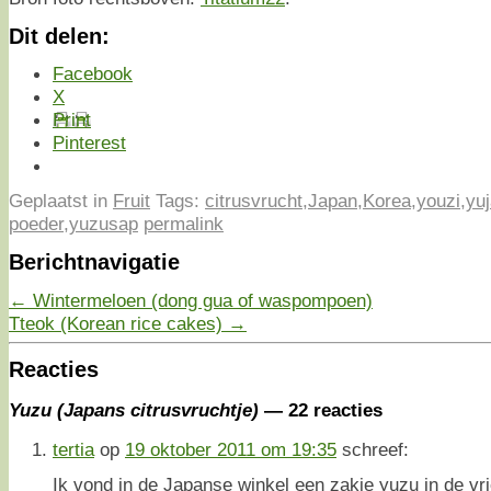
Dit delen:
Facebook
X
Print
Pinterest
Geplaatst in
Fruit
Tags:
citrusvrucht
,
Japan
,
Korea
,
youzi
,
yu
poeder
,
yuzusap
permalink
Berichtnavigatie
←
Wintermeloen (dong gua of waspompoen)
Tteok (Korean rice cakes)
→
Reacties
Yuzu (Japans citrusvruchtje)
— 22 reacties
tertia
op
19 oktober 2011 om 19:35
schreef:
Ik vond in de Japanse winkel een zakje yuzu in de vr