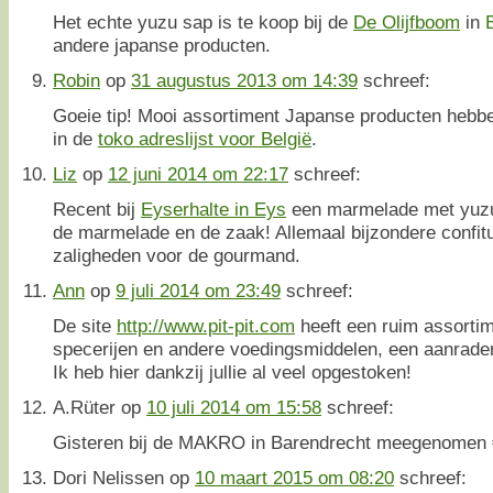
Het echte yuzu sap is te koop bij de
De Olijfboom
in
andere japanse producten.
Robin
op
31 augustus 2013 om 14:39
schreef:
Goeie tip! Mooi assortiment Japanse producten hebbe
in de
toko adreslijst voor België
.
Liz
op
12 juni 2014 om 22:17
schreef:
Recent bij
Eyserhalte in Eys
een marmelade met yuzu
de marmelade en de zaak! Allemaal bijzondere confit
zaligheden voor de gourmand.
Ann
op
9 juli 2014 om 23:49
schreef:
De site
http://www.pit-pit.com
heeft een ruim assortim
specerijen en andere voedingsmiddelen, een aanrader 
Ik heb hier dankzij jullie al veel opgestoken!
A.Rüter
op
10 juli 2014 om 15:58
schreef:
Gisteren bij de MAKRO in Barendrecht meegenomen € 
Dori Nelissen
op
10 maart 2015 om 08:20
schreef: