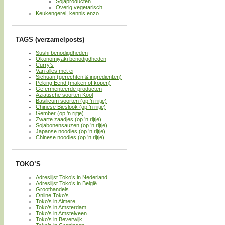
Sojaproducten
Overig vegetarisch
Keukengerei, kennis enzo
TAGS (verzamelposts)
Sushi benodigdheden
Okonomiyaki benodigdheden
Curry’s
Van alles met ei
Sichuan (gerechten & ingredienten)
Peking Eend (maken of kopen)
Gefermenteerde producten
Aziatische soorten Kool
Basilicum soorten (op ’n rijtje)
Chinese Bieslook (op ’n rijtje)
Gember (op ’n rijtje)
Zwarte zaadjes (op ’n rijtje)
Sojabonensauzen (op ’n rijtje)
Japanse noodles (op ’n rijtje)
Chinese noodles (op ’n rijtje)
TOKO’S
Adreslijst Toko’s in Nederland
Adreslijst Toko’s in België
Groothandels
Online Toko’s
Toko’s in Almere
Toko’s in Amsterdam
Toko’s in Amstelveen
Toko’s in Beverwijk