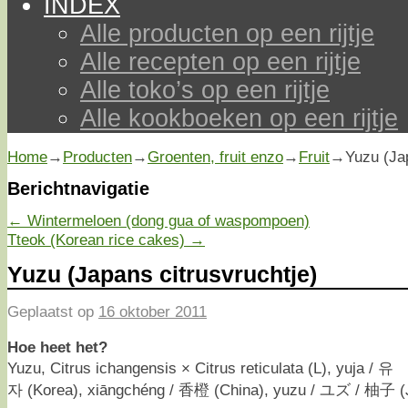
INDEX
Alle producten op een rijtje
Alle recepten op een rijtje
Alle toko’s op een rijtje
Alle kookboeken op een rijtje
Home
→
Producten
→
Groenten, fruit enzo
→
Fruit
→
Yuzu (Ja
Berichtnavigatie
←
Wintermeloen (dong gua of waspompoen)
Tteok (Korean rice cakes)
→
Yuzu (Japans citrusvruchtje)
Geplaatst op
16 oktober 2011
Hoe heet het?
Yuzu, Citrus ichangensis × Citrus reticulata (L), yuja / 유
자 (Korea), xiāngchéng / 香橙 (China), yuzu / ユズ / 柚子 (