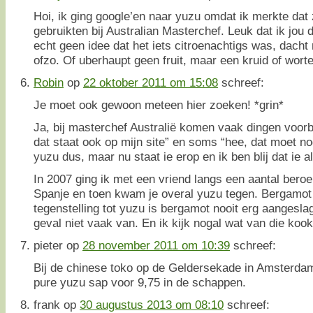
Hoi, ik ging google’en naar yuzu omdat ik merkte dat 
gebruikten bij Australian Masterchef. Leuk dat ik jou d
echt geen idee dat het iets citroenachtigs was, dach
ofzo. Of uberhaupt geen fruit, maar een kruid of wort
Robin
op
22 oktober 2011 om 15:08
schreef:
Je moet ook gewoon meteen hier zoeken! *grin*
Ja, bij masterchef Australië komen vaak dingen voorb
dat staat ook op mijn site” en soms “hee, dat moet nog
yuzu dus, maar nu staat ie erop en ik ben blij dat ie a
In 2007 ging ik met een vriend langs een aantal bero
Spanje en toen kwam je overal yuzu tegen. Bergamot
tegenstelling tot yuzu is bergamot nooit erg aangeslag
geval niet vaak van. En ik kijk nogal wat van die ko
pieter
op
28 november 2011 om 10:39
schreef:
Bij de chinese toko op de Geldersekade in Amsterda
pure yuzu sap voor 9,75 in de schappen.
frank
op
30 augustus 2013 om 08:10
schreef: