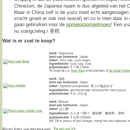
Chinezen, de Japanse naam is dus afgeleid van het 
Maar in China zelf is de yuzu nooit echt aangeslagen
vrucht groeit er ook niet overal) en zo is men daar in 
gaan gebruiken voor de
pomelo/pompelmoes
! Een yu
nu xiāngchéng / 香橙.
Wat is er zoal te koop?
merk
: Haguruma
land van herkomst
: Japan
etiket
: Yuzu sap / yuzu kajyu
ingrediënten
: yuzu sap, zout.
prijsindicatie
: € 7,95 (70ml)
Te koop bij o.a.
Dun Yong
in Amsterdam of
de grote Orien
merk
: S&B
land van herkomst
: Japan
etiket
: Japanse yuzupoeder, 香りの逸品ゆず
ingrediënten
: gevriesdrooge citroenschil / zest (yuzu)
prijsindicatie
: € 4,- (4,5 g)
merk
: Mizkan
land van herkomst
: Japan
etiket
: ぽん酢.
ingrediënten
: かんきつ果汁、醸造酢、酸味料、香料
prijsindicatie
: € 4,95 (250ml)
NB. Dit is ponzu of pon vinegar, meng het met sojasaus e
Bron foto rechtsboven:
Titatium22
.