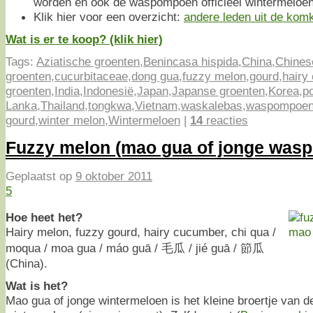
worden en ook de waspompoen officiëel wintermeloen
Klik hier voor een overzicht:
andere leden uit de kom
Wat is er te koop? (klik hier)
Tags:
Aziatische groenten
,
Benincasa hispida
,
China
,
Chines
groenten
,
cucurbitaceae
,
dong gua
,
fuzzy melon
,
gourd
,
hairy
groenten
,
India
,
Indonesië
,
Japan
,
Japanse groenten
,
Korea
,
p
Lanka
,
Thailand
,
tongkwa
,
Vietnam
,
waskalebas
,
waspompoe
gourd
,
winter melon
,
Wintermeloen
|
14
reacties
Fuzzy melon (mao gua of jonge was
Geplaatst op
9 oktober 2011
5
Hoe heet het?
Hairy melon, fuzzy gourd, hairy cucumber, chi qua /
moqua / moa gua / máo guā / 毛瓜 / jié guā / 節瓜
(China).
Wat is het?
Mao gua of jonge wintermeloen is het kleine broertje van de