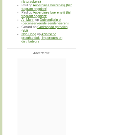
rijstcrackers)
Paul
op
Aubergines boerenstijl (fish
fragrant eggplant)
Paul
op
Aubergines boerenstijl (fish
fragrant eggplant)
Ah Munn
op
Duizendjarig ei
(geconserveerde eendeneieren)
Gerard
op
Gedroogde garnalen
(ebi)
Nga Dang
op
Aziatische
groothandels, importeurs en
distributeurs
- Advertentie -