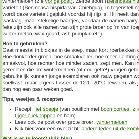
wintermeloen (zie
vorige post
). Zelfde soort (
Benincasa his
variëteit (Benincasa hispida var. Chiehgua). In tegenstelling
wordt deze variëteit geplukt voordat hij rijp is. Hij heeft dan
waslaag, maar stekelige haartjes, vandaar de namen hairy
feite zijn ook alle namen van zijn grote broer op ‘m van to
winter melon, wax gourd, ash pumpkin etc)
Hoe te gebruiken?
Gaat meestal in blokjes in de soep, maar kort roerbakken
Hoe donkerder groen, hoe smaakvoller, hoe meer richting 
smaakvol, hoe rechter hoe minder zaden, zegt men. Kan in 
gerechten die om wintermeloen (of courgette!) vragen gebr
gebruikelijk kunnen jonge exemplaren ook rauw gegeten wor
koelkast, maar ergens tussen de 12°C-20°C bewaren, als je
dan nog een paar weken goed.
Tips, weetjes & recepten
Recept:
lief soepje
(van bouillon met
boomoortjes
,
zi
tijgerlelieknoppen
en ham)
Lees ook de post over grote broer:
wintermeloen
Klik hier voor een overzicht:
andere leden uit de kom
Wat is er te koop? (klik hier)