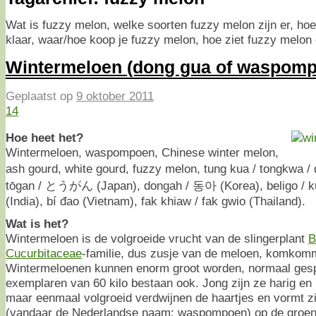
Wat is fuzzy melon, welke soorten fuzzy melon zijn er, ho
klaar, waar/hoe koop je fuzzy melon, hoe ziet fuzzy melon 
Wintermeloen (dong gua of waspom
Geplaatst op
9 oktober 2011
14
Hoe heet het?
Wintermeloen, waspompoen, Chinese winter melon,
ash gourd, white gourd, fuzzy melon, tung kua / tongkwa 
tōgan / とうがん (Japan), dongah / 동아 (Korea), beligo / ku
(India), bí đao (Vietnam), fak khiaw / fak gwio (Thailand).
Wat is het?
Wintermeloen is de volgroeide vrucht van de slingerplant
B
Cucurbitaceae
-familie, dus zusje van de meloen, komkomm
Wintermeloenen kunnen enorm groot worden, normaal gesp
exemplaren van 60 kilo bestaan ook. Jong zijn ze harig en 
maar eenmaal volgroeid verdwijnen de haartjes en vormt z
(vandaar de Nederlandse naam: waspompoen) op de groene