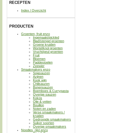
RECEPTEN
Index / Overzicht
PRODUCTEN
Groenten, fruit enzo
Ingemaakt/pickled
Blad/stengel groenten
Groene kruiden
Wortel/knol groenten
Vrucht/peul groenten
Fruit
Bloemen
Paddestoelen
Zeewier
Smaakmakers enzo
Sojasauzen
Azijnen
Kook wijn
Chilisauzen
Bonensauzen
Boemboes & Currypasta
Overige sauzen
Kokos
Olie & vetten
Bouillon
Noten en zaden
Verse smaakmakers /
kruiden
Gedroogde smaakmakers
Suiker soorten
Overige smaakmakers
Noodles, rijst enzo