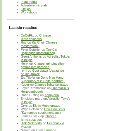
In de media
Adverteren & Stats
Linkjes
Workshops
Laatste reacties
CoCoFlix
op
Chinese
lichte sojasaus
Roy
op
Kai Choi (Chinese
mosterdkool)
Peter Bottelier
op
Xue Cai
(ingelegde mosterdkool)
Geert Anthonis
op
Adreslijst Toko’s
in België
Henk
op
Knapperige tofuvellen
gevuld met garnalen
remi
op
Gula djawa (Javaanse
bruine suiker)
Els Töpfer
op
Dong Nan Hang
Supermarket in Delft (centrum)
Xuper
op
Chinese lichte sojasaus
Joyce Kromodirijo
op
Oriental in ’s
Hertogenbosch
Daan Hutting
op
Konnyaku
Smolders marc
op
Adreslijst Toko’s
in België
Crys
op
Kip in Meestersaus
Wilgo Pelhan
op
Chu Hou Saus
(Kantonese sojabonensaus)
James Clock
op
Chinese
lichte sojasaus
Bink Melcherts
op
Feedback &
Vragen
Marjan
op
Thaise groene