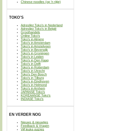
Chinese noodles (op ’n rijtje)
TOKO’S
Adreslijst Toko’s in Nederland
Adreslijst Toko’s in België
Groothandels
Online Toko’s
Toko’s in Almere
Toko’s in Amsterdam
Toko’s in Amstelveen
Toko’s in Beverwijk
Toko’s in Groningen
Toko’s in Leiden
Toko’s in Den Haag
Toko’s in Delft
Toko’s in Rotterdam
Toko’s in Utrecht
Toko’s Den Bosch
Toko’s in Tilburg
Toko’s in Eindhoven
Toko’s in Helmond
Toko’s in Arnhem
JAPANSE Toko’s
KOREAANSE Toko’s
INDIASE Toko’s
EN VERDER NOG
Nieuws & nieuwtjes
Feedback & Vragen
Vijf leuke quizjes