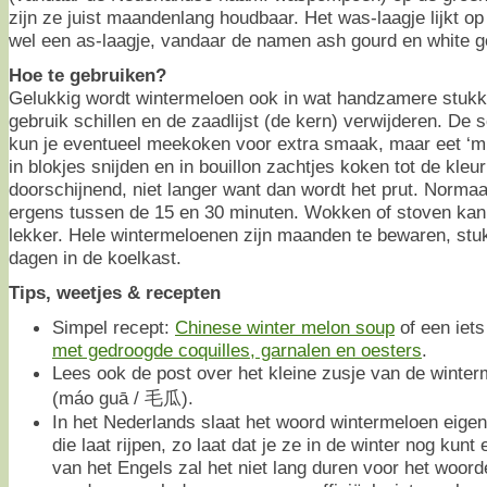
zijn ze juist maandenlang houdbaar. Het was-laagje lijkt op
wel een as-laagje, vandaar de namen ash gourd en white g
Hoe te gebruiken?
Gelukkig wordt wintermeloen ook in wat handzamere stukk
gebruik schillen en de zaadlijst (de kern) verwijderen. De
kun je eventueel meekoken voor extra smaak, maar eet ‘m 
in blokjes snijden en in bouillon zachtjes koken tot de kleur
doorschijnend, niet langer want dan wordt het prut. Norma
ergens tussen de 15 en 30 minuten. Wokken of stoven kan
lekker. Hele wintermeloenen zijn maanden te bewaren, stu
dagen in de koelkast.
Tips, weetjes & recepten
Simpel recept:
Chinese winter melon soup
of een iets
met gedroogde coquilles, garnalen en oesters
.
Lees ook de post over het kleine zusje van de winte
(máo guā / 毛瓜).
In het Nederlands slaat het woord wintermeloen eigen
die laat rijpen, zo laat dat je ze in de winter nog kun
van het Engels zal het niet lang duren voor het woor