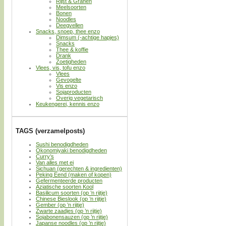
Rijst & Granen
Meelsoorten
Bonen
Noodles
Deegvellen
Snacks, snoep, thee enzo
Dimsum (-achtige hapjes)
Snacks
Thee & koffie
Drank
Zoetigheden
Vlees, vis, tofu enzo
Vlees
Gevogelte
Vis enzo
Sojaproducten
Overig vegetarisch
Keukengerei, kennis enzo
TAGS (verzamelposts)
Sushi benodigdheden
Okonomiyaki benodigdheden
Curry’s
Van alles met ei
Sichuan (gerechten & ingredienten)
Peking Eend (maken of kopen)
Gefermenteerde producten
Aziatische soorten Kool
Basilicum soorten (op ’n rijtje)
Chinese Bieslook (op ’n rijtje)
Gember (op ’n rijtje)
Zwarte zaadjes (op ’n rijtje)
Sojabonensauzen (op ’n rijtje)
Japanse noodles (op ’n rijtje)