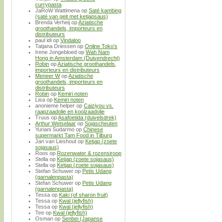
currypasta
JaRoW Wattimena
op
Saté kambing
(saté van geit met ketjapsaus)
Brenda Verheij
op
Aziatische
groothandels, importeurs en
distributeurs
paul idi
op
Vindaloo
Tatjana Driessen
op
Online Toko’s
Irene Jongebloed
op
Wah Nam
Hong in Amsterdam (Duivendrecht)
Robin
op
Aziatische groothandels,
importeurs en distributeurs
Meneer W
op
Aziatische
groothandels, importeurs en
distributeurs
Robin
op
Kemiri noten
Lisa
op
Kemiri noten
anonieme helper
op
Caiziyou vs.
raapzaadolie en koolzaadolie
Truus
op
Asafoetida (duivelsdrek)
Arthur Wetselaar
op
Sojascheuten
Yuriani Sudarmo
op
Chinese
supermarkt Tam Food in Tilburg
Jan van Lieshout
op
Ketjap (zoete
sojasaus)
Roos
op
Rozenwater & rozensiroop
Stella
op
Ketjap (zoete sojasaus)
Stella
op
Ketjap (zoete sojasaus)
Stefan Schuwer
op
Petis Udang
(garnalenpasta)
Stefan Schuwer
op
Petis Udang
(garnalenpasta)
Tessa
op
Kaki (of sharon fruit)
Tessa
op
Kwal (jellyfish)
Tessa
op
Kwal (jellyfish)
Tee
op
Kwal (jellyfish)
Osman
op
Senbei (Japanse