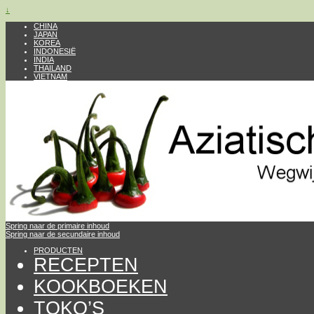
↓
CHINA
JAPAN
KOREA
INDONESIË
INDIA
THAILAND
VIETNAM
Spring naar de primaire inhoud
Spring naar de secundaire inhoud
PRODUCTEN
RECEPTEN
KOOKBOEKEN
TOKO’S