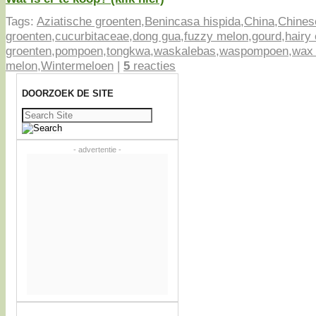
Tags:
Aziatische groenten
,
Benincasa hispida
,
China
,
Chines
groenten
,
cucurbitaceae
,
dong gua
,
fuzzy melon
,
gourd
,
hairy
groenten
,
pompoen
,
tongkwa
,
waskalebas
,
waspompoen
,
wax
melon
,
Wintermeloen
|
5
reacties
DOORZOEK DE SITE
Zoeken
naar:
- advertentie -