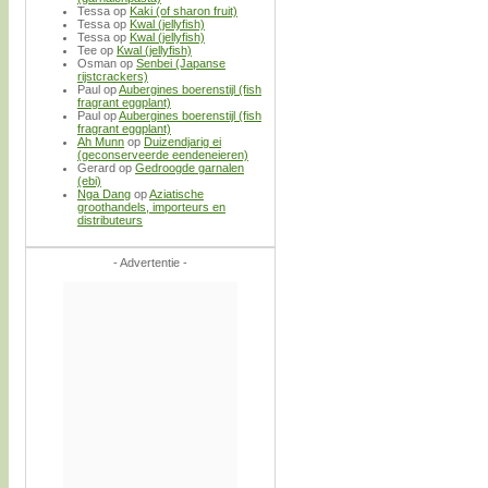
Tessa
op
Kaki (of sharon fruit)
Tessa
op
Kwal (jellyfish)
Tessa
op
Kwal (jellyfish)
Tee
op
Kwal (jellyfish)
Osman
op
Senbei (Japanse
rijstcrackers)
Paul
op
Aubergines boerenstijl (fish
fragrant eggplant)
Paul
op
Aubergines boerenstijl (fish
fragrant eggplant)
Ah Munn
op
Duizendjarig ei
(geconserveerde eendeneieren)
Gerard
op
Gedroogde garnalen
(ebi)
Nga Dang
op
Aziatische
groothandels, importeurs en
distributeurs
- Advertentie -