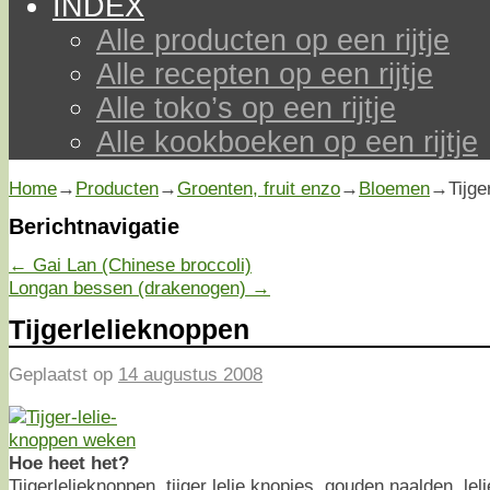
INDEX
Alle producten op een rijtje
Alle recepten op een rijtje
Alle toko’s op een rijtje
Alle kookboeken op een rijtje
Home
→
Producten
→
Groenten, fruit enzo
→
Bloemen
→
Tijge
Berichtnavigatie
←
Gai Lan (Chinese broccoli)
Longan bessen (drakenogen)
→
Tijgerlelieknoppen
Geplaatst op
14 augustus 2008
Hoe heet het?
Tijgerlelieknoppen, tijger lelie knopjes, gouden naalden, leli