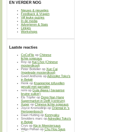
EN VERDER NOG
Nieuws & nieuwtjes
Feedback & Vragen
Vijf leuke quizjes
In de media
Adverteren & Stats
Linkjes
Workshops
Laatste reacties
CoCoFlix
op
Chinese
lichte sojasaus
Roy
op
Kai Choi (Chinese
mosterdkool)
Peter Bottelier
op
Xue Cai
(ingelegde mosterdkool)
Geert Anthonis
op
Adreslijst Toko’s
in België
Henk
op
Knapperige tofuvellen
gevuld met garnalen
remi
op
Gula djawa (Javaanse
bruine suiker)
Els Töpfer
op
Dong Nan Hang
Supermarket in Delft (centrum)
Xuper
op
Chinese lichte sojasaus
Joyce Kromodirijo
op
Oriental in ’s
Hertogenbosch
Daan Hutting
op
Konnyaku
Smolders marc
op
Adreslijst Toko’s
in België
Crys
op
Kip in Meestersaus
Wilgo Pelhan
op
Chu Hou Saus