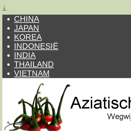
↓
CHINA
JAPAN
KOREA
INDONESIË
INDIA
THAILAND
VIETNAM