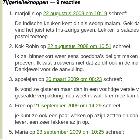
Tijgerlelieknoppen
— 9 reacties
marjolijn
op
22 augustus 2008 om 10:19
schreef:
De indische keuken kent dit als sedep malam. Gek dat
vind het juist iets fris-zurigs geven. Lekker is salad
pastel toetoep.
Kok Robin
op
22 augustus 2008 om 10:51
schreef:
Ik zal binnenkort weer eens boeddha’s delight make
proeven. Ik wist trouwens niet dat ze dit ook in de i
Dankjewel voor de aanvulling.
appelejan
op
20 maart 2009 om 08:23
schreef:
ik vond ze gisteren maar dan in een vochtige versie v
gesealde verpakking. nou weet ik wat ik er mee kan b
Free
op
21 september 2009 om 14:29
schreef:
je kunt ze ook een paar weken op azijn zetten en dan de
levert een zeer lekkere azijn op.
Maria
op
23 september 2009 om 10:25
schreef: