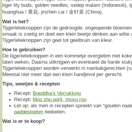
tiger lily buds, golden needles, sedep malam (Indonesië), t
huanghua / 黄花, jinzhen cai / 金针菜 (China).
Wat is het?
Tijgerlelieknoppen zijn de gedroogde, ongeopende bloemen
smaak is zoetig en doet een klein beetje denken aan witte 
Tijgerlelieknoppen zijn geel tot geelbruin van kleur.
Hoe te gebruiken?
De tijgerlelieknoppen in een kommetje overgieten met kok
laten weken. Daarna uitknijpen en eventueel de harde stukj
Tijgerlelieknoppen worden verwerkt in roerbakgerechten (v
Meestal niet meer dan een klein handjevol per gerecht.
Tips, weetjes & recepten
Recept:
Boeddha’s Verrukking
Recept:
Moo shu pork, muxu rou
Let op: als men in recepten spreekt van “gouden na
paddestoelen
bedoelen.
Wat is er te koop?