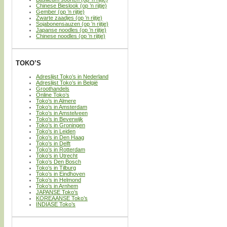
Chinese Bieslook (op ’n rijtje)
Gember (op ’n rijtje)
Zwarte zaadjes (op ’n rijtje)
Sojabonensauzen (op ’n rijtje)
Japanse noodles (op ’n rijtje)
Chinese noodles (op ’n rijtje)
TOKO’S
Adreslijst Toko’s in Nederland
Adreslijst Toko’s in België
Groothandels
Online Toko’s
Toko’s in Almere
Toko’s in Amsterdam
Toko’s in Amstelveen
Toko’s in Beverwijk
Toko’s in Groningen
Toko’s in Leiden
Toko’s in Den Haag
Toko’s in Delft
Toko’s in Rotterdam
Toko’s in Utrecht
Toko’s Den Bosch
Toko’s in Tilburg
Toko’s in Eindhoven
Toko’s in Helmond
Toko’s in Arnhem
JAPANSE Toko’s
KOREAANSE Toko’s
INDIASE Toko’s