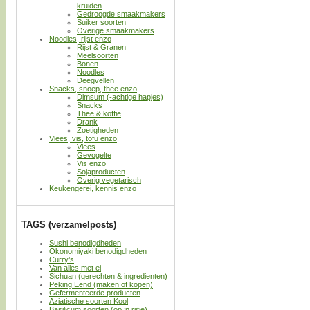
kruiden
Gedroogde smaakmakers
Suiker soorten
Overige smaakmakers
Noodles, rijst enzo
Rijst & Granen
Meelsoorten
Bonen
Noodles
Deegvellen
Snacks, snoep, thee enzo
Dimsum (-achtige hapjes)
Snacks
Thee & koffie
Drank
Zoetigheden
Vlees, vis, tofu enzo
Vlees
Gevogelte
Vis enzo
Sojaproducten
Overig vegetarisch
Keukengerei, kennis enzo
TAGS (verzamelposts)
Sushi benodigdheden
Okonomiyaki benodigdheden
Curry’s
Van alles met ei
Sichuan (gerechten & ingredienten)
Peking Eend (maken of kopen)
Gefermenteerde producten
Aziatische soorten Kool
Basilicum soorten (op ’n rijtje)