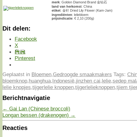
merk
: Golden Diamond Brand 金钻石
land van herkomst
: China
etiket
: 金针 Dried Lily Flower (Kam-Jam)
ingrediënten
: leliebloem
prijsindicatie
: € 2,10 (200g)
Dit delen:
Facebook
X
Print
Pinterest
Geplaatst in
Bloemen
,
Gedroogde smaakmakers
Tags:
Chi
bloemknop
,
huanghua
,
Indonesië
,
jinzhen cai
,
lelie
,
sedep ma
lelie knopjes
,
tijgerlelie knoppen
,
tijgerlelieknoppen
,
tjiem tji
Berichtnavigatie
←
Gai Lan (Chinese broccoli)
Longan bessen (drakenogen)
→
Reacties