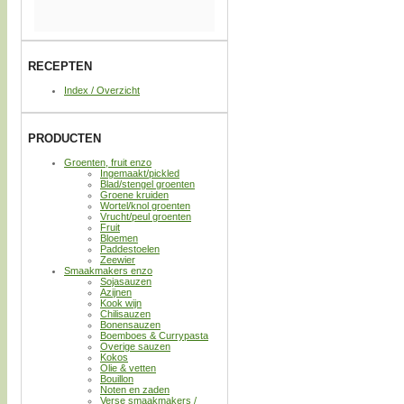
RECEPTEN
Index / Overzicht
PRODUCTEN
Groenten, fruit enzo
Ingemaakt/pickled
Blad/stengel groenten
Groene kruiden
Wortel/knol groenten
Vrucht/peul groenten
Fruit
Bloemen
Paddestoelen
Zeewier
Smaakmakers enzo
Sojasauzen
Azijnen
Kook wijn
Chilisauzen
Bonensauzen
Boemboes & Currypasta
Overige sauzen
Kokos
Olie & vetten
Bouillon
Noten en zaden
Verse smaakmakers /