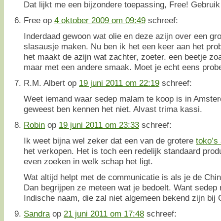
Dat lijkt me een bijzondere toepassing, Free! Gebruik
Free
op
4 oktober 2009 om 09:49
schreef:
Inderdaad gewoon wat olie en deze azijn over een gro
slasausje maken. Nu ben ik het een keer aan het prob
het maakt de azijn wat zachter, zoeter. een beetje zo
maar met een andere smaak. Moet je echt eens prob
R.M. Albert
op
19 juni 2011 om 22:19
schreef:
Weet iemand waar sedep malam te koop is in Amster
geweest ben kennen het niet. Alvast trima kassi.
Robin
op
19 juni 2011 om 23:33
schreef:
Ik weet bijna wel zeker dat een van de grotere
toko’s
het verkopen. Het is toch een redelijk standaard prod
even zoeken in welk schap het ligt.
Wat altijd helpt met de communicatie is als je de Ch
Dan begrijpen ze meteen wat je bedoelt. Want sedep m
Indische naam, die zal niet algemeen bekend zijn bij
Sandra
op
21 juni 2011 om 17:48
schreef: