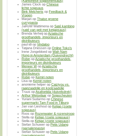
(Kantonese sojabonensaus)
James Clock
op
Chinese
lichte sojasaus
Bink Melcherts
op
Feedback &
Vragen
Marjan
op
Thaise groene
currypasta
JaRoW Wattimena
op
Saté kambing
(saté van geit met ketjapsaus)
Brenda Verheij
op
Aziatische
groothandels, importeurs en
distributeurs
paul idi
op
Vindaloo
Tatjana Driessen
op
Online Toko’s
Irene Jongebloed
op
Wah Nam
Hong in Amsterdam (Duivendrecht)
Robin
op
Aziatische groothandels,
importeurs en distributeurs
Meneer W
op
Aziatische
groothandels, importeurs en
distributeurs
Robin
op
Kemiri noten
Lisa
op
Kemiri noten
anonieme helper
op
Caiziyou vs.
raapzaadolie en koolzaadolie
Truus
op
Asafoetida (duivelsdrek)
Arthur Wetselaar
op
Sojascheuten
Yuriani Sudarmo
op
Chinese
supermarkt Tam Food in Tilburg
Jan van Lieshout
op
Ketjap (zoete
sojasaus)
Roos
op
Rozenwater & rozensiroop
Stella
op
Ketjap (zoete sojasaus)
Stella
op
Ketjap (zoete sojasaus)
Stefan Schuwer
op
Petis Udang
(garnalenpasta)
Stefan Schuwer
op
Petis Udang
(garnalenpasta)