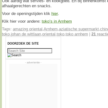
Ook aardig wat servies- en kookgoed. En bij binnenkomst 
afhaalgerechten en snacks.
Voor de openingstijden klik
hier
.
Klik hier voor andere:
toko’s in Arnhem
Tags:
amazing oriental
,
Arnhem
,
aziatische supermarkt
,
chin
toko
,
johan de wittlaan
,
oriental
,
toko
,
toko arnhem
|
21
reacti
DOORZOEK DE SITE
Zoeken
naar:
- advertentie -