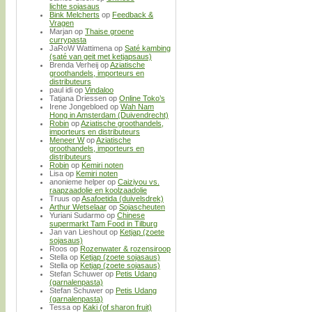
lichte sojasaus
Bink Melcherts
op
Feedback &
Vragen
Marjan
op
Thaise groene
currypasta
JaRoW Wattimena
op
Saté kambing
(saté van geit met ketjapsaus)
Brenda Verheij
op
Aziatische
groothandels, importeurs en
distributeurs
paul idi
op
Vindaloo
Tatjana Driessen
op
Online Toko’s
Irene Jongebloed
op
Wah Nam
Hong in Amsterdam (Duivendrecht)
Robin
op
Aziatische groothandels,
importeurs en distributeurs
Meneer W
op
Aziatische
groothandels, importeurs en
distributeurs
Robin
op
Kemiri noten
Lisa
op
Kemiri noten
anonieme helper
op
Caiziyou vs.
raapzaadolie en koolzaadolie
Truus
op
Asafoetida (duivelsdrek)
Arthur Wetselaar
op
Sojascheuten
Yuriani Sudarmo
op
Chinese
supermarkt Tam Food in Tilburg
Jan van Lieshout
op
Ketjap (zoete
sojasaus)
Roos
op
Rozenwater & rozensiroop
Stella
op
Ketjap (zoete sojasaus)
Stella
op
Ketjap (zoete sojasaus)
Stefan Schuwer
op
Petis Udang
(garnalenpasta)
Stefan Schuwer
op
Petis Udang
(garnalenpasta)
Tessa
op
Kaki (of sharon fruit)