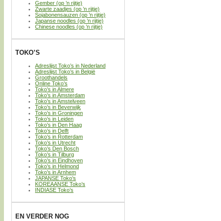
Gember (op ’n rijtje)
Zwarte zaadjes (op ’n rijtje)
Sojabonensauzen (op ’n rijtje)
Japanse noodles (op ’n rijtje)
Chinese noodles (op ’n rijtje)
TOKO’S
Adreslijst Toko’s in Nederland
Adreslijst Toko’s in België
Groothandels
Online Toko’s
Toko’s in Almere
Toko’s in Amsterdam
Toko’s in Amstelveen
Toko’s in Beverwijk
Toko’s in Groningen
Toko’s in Leiden
Toko’s in Den Haag
Toko’s in Delft
Toko’s in Rotterdam
Toko’s in Utrecht
Toko’s Den Bosch
Toko’s in Tilburg
Toko’s in Eindhoven
Toko’s in Helmond
Toko’s in Arnhem
JAPANSE Toko’s
KOREAANSE Toko’s
INDIASE Toko’s
EN VERDER NOG