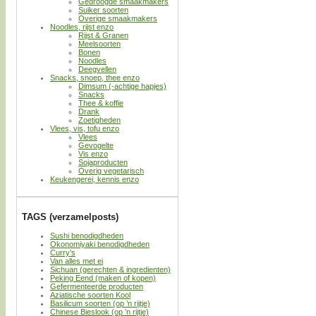
Gedroogde smaakmakers
Suiker soorten
Overige smaakmakers
Noodles, rijst enzo
Rijst & Granen
Meelsoorten
Bonen
Noodles
Deegvellen
Snacks, snoep, thee enzo
Dimsum (-achtige hapjes)
Snacks
Thee & koffie
Drank
Zoetigheden
Vlees, vis, tofu enzo
Vlees
Gevogelte
Vis enzo
Sojaproducten
Overig vegetarisch
Keukengerei, kennis enzo
TAGS (verzamelposts)
Sushi benodigdheden
Okonomiyaki benodigdheden
Curry’s
Van alles met ei
Sichuan (gerechten & ingredienten)
Peking Eend (maken of kopen)
Gefermenteerde producten
Aziatische soorten Kool
Basilicum soorten (op ’n rijtje)
Chinese Bieslook (op ’n rijtje)