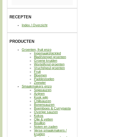
RECEPTEN
Index / Overzicht
PRODUCTEN
Groenten, fruit enzo
Ingemaakt/pickled
Blad/stengel groenten
Groene kruiden
Wortel/knol groenten
Vrucht/peul groenten
Fruit
Bloemen
Paddestoelen
Zeewier
Smaakmakers enzo
Sojasauzen
Azijnen
Kook wijn
Chilisauzen
Bonensauzen
Boemboes & Currypasta
Overige sauzen
Kokos
Olie & vetten
Bouillon
Noten en zaden
Verse smaakmakers /
kruiden