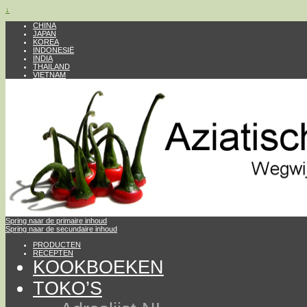
↓
CHINA
JAPAN
KOREA
INDONESIË
INDIA
THAILAND
VIETNAM
Spring naar de primaire inhoud
Spring naar de secundaire inhoud
PRODUCTEN
RECEPTEN
KOOKBOEKEN
TOKO’S