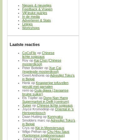
Nieuws & nieuwtjes
Feedback & Vragen
Vijf leuke quizjes
In de media
Adverteren & Stats
Linkjes
Workshops
Laatste reacties
CoCoFlix
op
Chinese
lichte sojasaus
Roy
op
Kai Choi (Chinese
mosterdkool)
Peter Bottelier
op
Xue Cai
(ingelegde mosterdkool)
Geert Anthonis
op
Adreslijst Toko’s
in België
Henk
op
Knapperige tofuvellen
gevuld met garnalen
remi
op
Gula djawa (Javaanse
bruine suiker)
Els Töpfer
op
Dong Nan Hang
Supermarket in Delft (centrum)
Xuper
op
Chinese lichte sojasaus
Joyce Kromodirijo
op
Oriental in ’s
Hertogenbosch
Daan Hutting
op
Konnyaku
Smolders marc
op
Adreslijst Toko’s
in België
Crys
op
Kip in Meestersaus
Wilgo Pelhan
op
Chu Hou Saus
(Kantonese sojabonensaus)
James Clock
op
Chinese