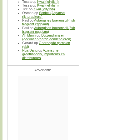
Tessa
op
Kwal (jellyfish)
Tessa
op
Kwal (jellyfish)
Tee
op
Kwal (jellyfish)
Osman
op
Senbei (Japanse
rijstcrackers)
Paul
op
Aubergines boerenstijl (fish
fragrant eggplant)
Paul
op
Aubergines boerenstijl (fish
fragrant eggplant)
Ah Munn
op
Duizendjarig ei
(geconserveerde eendeneieren)
Gerard
op
Gedroogde garnalen
(ebi)
Nga Dang
op
Aziatische
groothandels, importeurs en
distributeurs
- Advertentie -