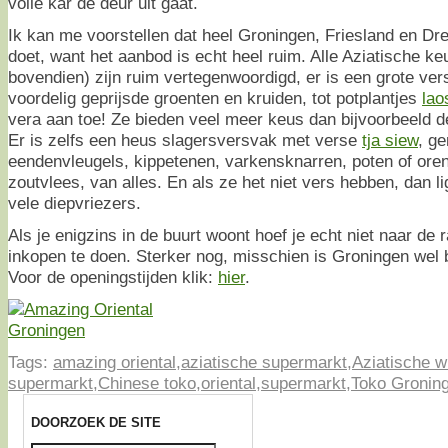
volle kar de deur uit gaat.
Ik kan me voorstellen dat heel Groningen, Friesland en D
doet, want het aanbod is echt heel ruim. Alle Aziatische 
bovendien) zijn ruim vertegenwoordigd, er is een grote ver
voordelig geprijsde groenten en kruiden, tot potplantjes
lao
vera aan toe! Ze bieden veel meer keus dan bijvoorbeeld 
Er is zelfs een heus slagersversvak met verse
tja siew
, g
eendenvleugels, kippetenen, varkensknarren, poten of ore
zoutvlees, van alles. En als ze het niet vers hebben, dan li
vele diepvriezers.
Als je enigzins in de buurt woont hoef je echt niet naar de
inkopen te doen. Sterker nog, misschien is Groningen wel 
Voor de openingstijden klik:
hier
.
Tags:
amazing oriental
,
aziatische supermarkt
,
Aziatische w
supermarkt
,
Chinese toko
,
oriental
,
supermarkt
,
Toko Gronin
DOORZOEK DE SITE