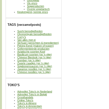
Gevogelte
Vis enzo
Sojaproducten
Overig vegetarisch
Keukengerei, kennis enzo
TAGS (verzamelposts)
Sushi benodigdheden
Okonomiyaki benodigdheden
Curry’s
Van alles met ei
Sichuan (gerechten & ingredienten)
Peking Eend (maken of kopen)
Gefermenteerde producten
Aziatische soorten Kool
Basilicum soorten (op ’n rijtje)
Chinese Bieslook (op ’n rijtje)
Gember (op ’n rijtje)
Zwarte zaadjes (op ’n rijtje)
Sojabonensauzen (op ’n rijtje)
Japanse noodles (op ’n rijtje)
Chinese noodles (op ’n rijtje)
TOKO’S
Adreslijst Toko’s in Nederland
Adreslijst Toko’s in België
Groothandels
Online Toko’s
Toko’s in Almere
Toko’s in Amsterdam
Toko’s in Amstelveen