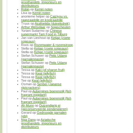
groothandels, importeurs en
distributeurs
Robin
op
Kemiri noten
Lisa
op
Kemiri noten
anonieme helper
op
Caiziyou vs.
raapzaadolie en koolzaadolie
Truus
op
Asafoetida (duivelsdrek)
Arthur Wetselaar
op
Sojascheuten
Yuriani Sudarmo
op
Chinese
supermarkt Tam Food in Tilburg
Jan van Lieshout
op
Ketjap (zoete
sojasaus)
Roos
op
Rozenwater & rozensiroop
Stella
op
Ketjap (zoete sojasaus)
Stella
op
Ketjap (zoete sojasaus)
Stefan Schuwer
op
Petis Udang
(garnalenpasta)
Stefan Schuwer
op
Petis Udang
(garnalenpasta)
Tessa
op
Kaki (of sharon fruit)
Tessa
op
Kwal (jellyfish)
Tessa
op
Kwal (jellyfish)
Tee
op
Kwal (jellyfish)
Osman
op
Senbei (Japanse
rijstcrackers)
Paul
op
Aubergines boerenstijl (fish
fragrant eggplant)
Paul
op
Aubergines boerenstijl (fish
fragrant eggplant)
Ah Munn
op
Duizendjarig ei
(geconserveerde eendeneieren)
Gerard
op
Gedroogde garnalen
(ebi)
Nga Dang
op
Aziatische
groothandels, importeurs en
distributeurs