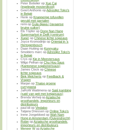
Peter Bottelier
op
Xue Cai
(ingelegde mosterdkool)
Geert Anthonis
op
Adreslijst Toko’s
in België
Henk
op
Knapperige tofuvellen
gevuld met garnalen
remi
op
Gula djawa (Javaanse
bruine suiker)
Els Töpfer
op
Dong Nan Hang
Supermarket in Delft (centrum)
Xuper
op
Chinese lichte sojasaus
Joyce Kromodirijo
op
Oriental in ’s
Hertogenbosch
Daan Hutting
op
Konnyaku
Smolders marc
op
Adreslijst Toko’s
in België
Crys
op
Kip in Meestersaus
Wilgo Pelhan
op
Chu Hou Saus
(Kantonese sojabonensaus)
James Clock
op
Chinese
lichte sojasaus
Bink Melcherts
op
Feedback &
Vragen
Marjan
op
Thaise groene
currypasta
JaRoW Wattimena
op
Saté kambing
(saté van geit met ketjapsaus)
Brenda Verheij
op
Aziatische
groothandels, importeurs en
distributeurs
paul idi
op
Vindaloo
Tatjana Driessen
op
Online Toko’s
Irene Jongebloed
op
Wah Nam
Hong in Amsterdam (Duivendrecht)
Robin
op
Aziatische groothandels,
importeurs en distributeurs
Meneer W
op
Aziatische