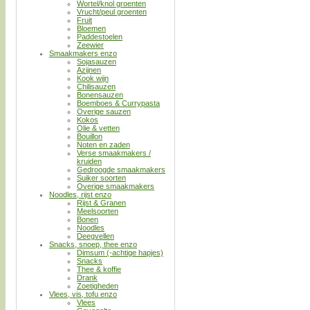
Wortel/knol groenten
Vrucht/peul groenten
Fruit
Bloemen
Paddestoelen
Zeewier
Smaakmakers enzo
Sojasauzen
Azijnen
Kook wijn
Chilisauzen
Bonensauzen
Boemboes & Currypasta
Overige sauzen
Kokos
Olie & vetten
Bouillon
Noten en zaden
Verse smaakmakers /
kruiden
Gedroogde smaakmakers
Suiker soorten
Overige smaakmakers
Noodles, rijst enzo
Rijst & Granen
Meelsoorten
Bonen
Noodles
Deegvellen
Snacks, snoep, thee enzo
Dimsum (-achtige hapjes)
Snacks
Thee & koffie
Drank
Zoetigheden
Vlees, vis, tofu enzo
Vlees