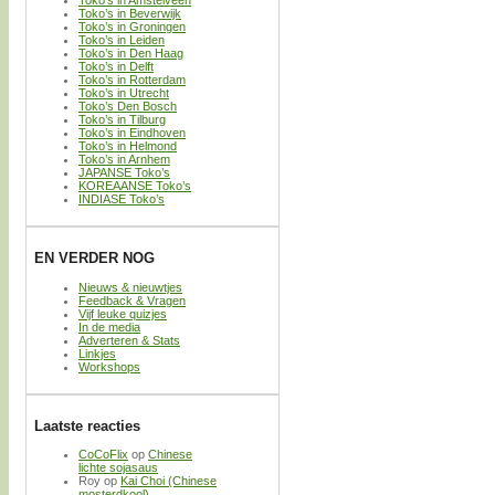
Toko’s in Beverwijk
Toko’s in Groningen
Toko’s in Leiden
Toko’s in Den Haag
Toko’s in Delft
Toko’s in Rotterdam
Toko’s in Utrecht
Toko’s Den Bosch
Toko’s in Tilburg
Toko’s in Eindhoven
Toko’s in Helmond
Toko’s in Arnhem
JAPANSE Toko’s
KOREAANSE Toko’s
INDIASE Toko’s
EN VERDER NOG
Nieuws & nieuwtjes
Feedback & Vragen
Vijf leuke quizjes
In de media
Adverteren & Stats
Linkjes
Workshops
Laatste reacties
CoCoFlix
op
Chinese
lichte sojasaus
Roy
op
Kai Choi (Chinese
mosterdkool)