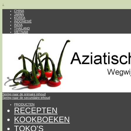
↓
CHINA
JAPAN
KOREA
INDONESIË
INDIA
THAILAND
VIETNAM
Spring naar de primaire inhoud
Spring naar de secundaire inhoud
PRODUCTEN
RECEPTEN
KOOKBOEKEN
TOKO’S