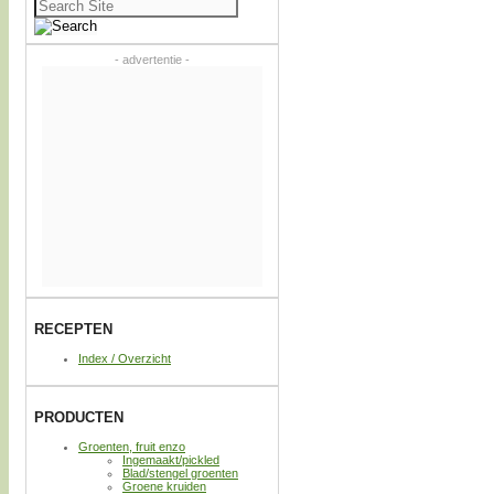
Zoeken
naar:
- advertentie -
RECEPTEN
Index / Overzicht
PRODUCTEN
Groenten, fruit enzo
Ingemaakt/pickled
Blad/stengel groenten
Groene kruiden