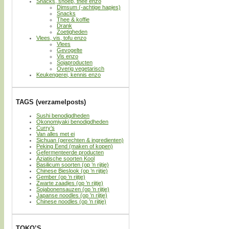
Snacks, snoep, thee enzo
Dimsum (-achtige hapjes)
Snacks
Thee & koffie
Drank
Zoetigheden
Vlees, vis, tofu enzo
Vlees
Gevogelte
Vis enzo
Sojaproducten
Overig vegetarisch
Keukengerei, kennis enzo
TAGS (verzamelposts)
Sushi benodigdheden
Okonomiyaki benodigdheden
Curry’s
Van alles met ei
Sichuan (gerechten & ingredienten)
Peking Eend (maken of kopen)
Gefermenteerde producten
Aziatische soorten Kool
Basilicum soorten (op ’n rijtje)
Chinese Bieslook (op ’n rijtje)
Gember (op ’n rijtje)
Zwarte zaadjes (op ’n rijtje)
Sojabonensauzen (op ’n rijtje)
Japanse noodles (op ’n rijtje)
Chinese noodles (op ’n rijtje)
TOKO’S