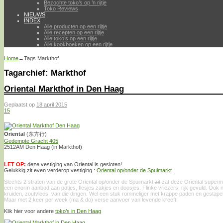
Bezochte toko’s op ’n rijtje
Toko Reviews
NIEUWS
INDEX
Alle producten op een rijtje
Alle recepten op een rijtje
Alle toko’s op een rijtje
Alle kookboeken op een rijtje
Home
→Tags
Markthof
Tagarchief:
Markthof
Oriental Markthof in Den Haag
Geplaatst op
18 april 2015
15
Oriental
(东方行)
Gedempte Gracht 405
2512AM Den Haag (in Markthof)
LET OP:
deze vestiging van Oriental is gesloten!
Gelukkig zit even verderop vestiging :
Oriental op/onder de Spuimarkt
Slechts 2 straten van de grote Oriental op/onder de Spuimarkt
zit
zat deze Oriental superma
een enorm aanbod aan potjes, flesjes zakjes en doosjes. Flinke vriezers, rijk gevuld. Ook 
kruiden, zoutvlees, van die dingen. Wel een stuk rommeliger met krappe paden en gestapel
Maar met 2 keer per week (ma & do) verse aanvoer van levende kreeft!
Klik hier voor andere
toko’s in Den Haag