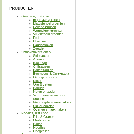
PRODUCTEN
Groenten, fruit enzo
Ingemaakt/pickled
Blad/stengel groenten
Groene kruiden
Wortel/knol groenten
Vrucht/peul groenten
Fruit
Bloemen
Paddestoelen
Zeewier
Smaakmakers enzo
Sojasauzen
Azijnen
Kook wijn
Chilisauzen
Bonensauzen
Boemboes & Currypasta
Overige sauzen
Kokos
Olie & vetten
Bouillon
Noten en zaden
Verse smaakmakers /
kruiden
Gedroogde smaakmakers
Suiker soorten
Overige smaakmakers
Noodles, rijst enzo
Rijst & Granen
Meelsoorten
Bonen
Noodles
Deegvellen