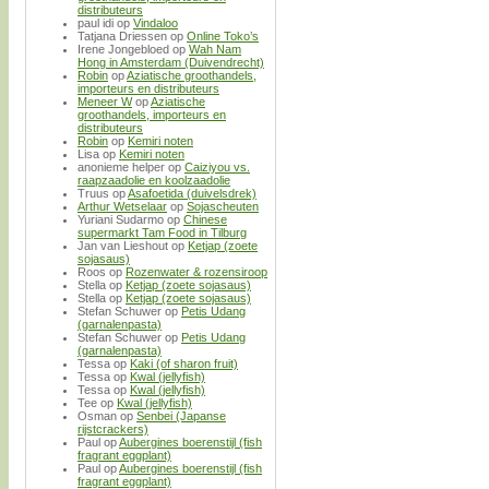
distributeurs
paul idi
op
Vindaloo
Tatjana Driessen
op
Online Toko’s
Irene Jongebloed
op
Wah Nam
Hong in Amsterdam (Duivendrecht)
Robin
op
Aziatische groothandels,
importeurs en distributeurs
Meneer W
op
Aziatische
groothandels, importeurs en
distributeurs
Robin
op
Kemiri noten
Lisa
op
Kemiri noten
anonieme helper
op
Caiziyou vs.
raapzaadolie en koolzaadolie
Truus
op
Asafoetida (duivelsdrek)
Arthur Wetselaar
op
Sojascheuten
Yuriani Sudarmo
op
Chinese
supermarkt Tam Food in Tilburg
Jan van Lieshout
op
Ketjap (zoete
sojasaus)
Roos
op
Rozenwater & rozensiroop
Stella
op
Ketjap (zoete sojasaus)
Stella
op
Ketjap (zoete sojasaus)
Stefan Schuwer
op
Petis Udang
(garnalenpasta)
Stefan Schuwer
op
Petis Udang
(garnalenpasta)
Tessa
op
Kaki (of sharon fruit)
Tessa
op
Kwal (jellyfish)
Tessa
op
Kwal (jellyfish)
Tee
op
Kwal (jellyfish)
Osman
op
Senbei (Japanse
rijstcrackers)
Paul
op
Aubergines boerenstijl (fish
fragrant eggplant)
Paul
op
Aubergines boerenstijl (fish
fragrant eggplant)