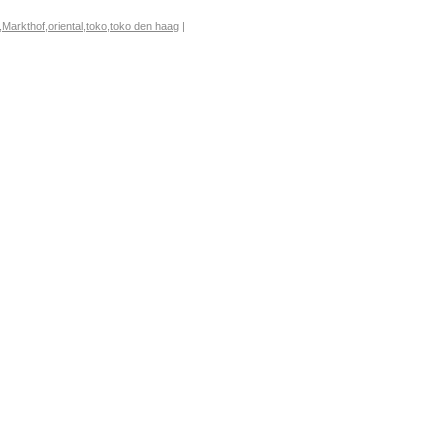
,
Markthof
,
oriental
,
toko
,
toko den haag
|