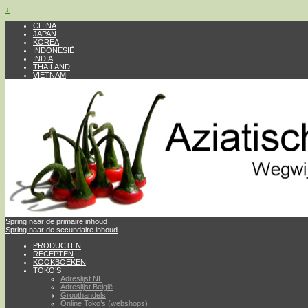
↓
CHINA
JAPAN
KOREA
INDONESIË
INDIA
THAILAND
VIETNAM
Spring naar de primaire inhoud
Spring naar de secundaire inhoud
PRODUCTEN
RECEPTEN
KOOKBOEKEN
TOKO’S
Adreslijst NL
Adreslijst België
Groothandels
Online Toko’s (webshops)