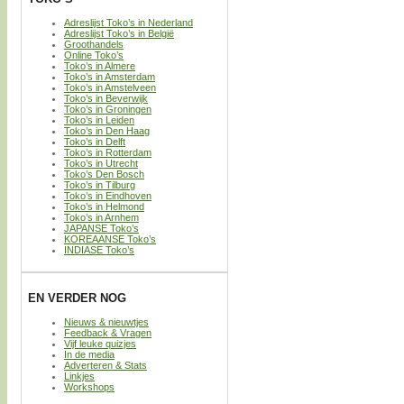
Adreslijst Toko’s in Nederland
Adreslijst Toko’s in België
Groothandels
Online Toko’s
Toko’s in Almere
Toko’s in Amsterdam
Toko’s in Amstelveen
Toko’s in Beverwijk
Toko’s in Groningen
Toko’s in Leiden
Toko’s in Den Haag
Toko’s in Delft
Toko’s in Rotterdam
Toko’s in Utrecht
Toko’s Den Bosch
Toko’s in Tilburg
Toko’s in Eindhoven
Toko’s in Helmond
Toko’s in Arnhem
JAPANSE Toko’s
KOREAANSE Toko’s
INDIASE Toko’s
EN VERDER NOG
Nieuws & nieuwtjes
Feedback & Vragen
Vijf leuke quizjes
In de media
Adverteren & Stats
Linkjes
Workshops