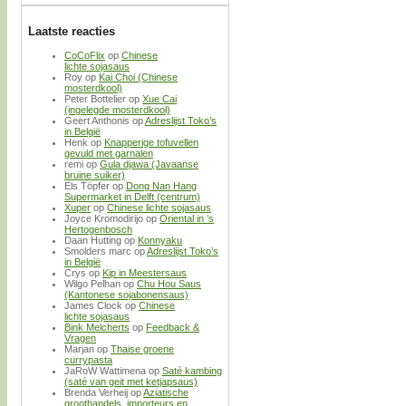
Laatste reacties
CoCoFlix
op
Chinese
lichte sojasaus
Roy
op
Kai Choi (Chinese
mosterdkool)
Peter Bottelier
op
Xue Cai
(ingelegde mosterdkool)
Geert Anthonis
op
Adreslijst Toko’s
in België
Henk
op
Knapperige tofuvellen
gevuld met garnalen
remi
op
Gula djawa (Javaanse
bruine suiker)
Els Töpfer
op
Dong Nan Hang
Supermarket in Delft (centrum)
Xuper
op
Chinese lichte sojasaus
Joyce Kromodirijo
op
Oriental in ’s
Hertogenbosch
Daan Hutting
op
Konnyaku
Smolders marc
op
Adreslijst Toko’s
in België
Crys
op
Kip in Meestersaus
Wilgo Pelhan
op
Chu Hou Saus
(Kantonese sojabonensaus)
James Clock
op
Chinese
lichte sojasaus
Bink Melcherts
op
Feedback &
Vragen
Marjan
op
Thaise groene
currypasta
JaRoW Wattimena
op
Saté kambing
(saté van geit met ketjapsaus)
Brenda Verheij
op
Aziatische
groothandels, importeurs en