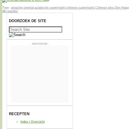
Tags:
amazing oriental
,
aziatische supermarkt
,
chinese supermarkt
,
Chinese toko
,
Den Haag
15
reacties
DOORZOEK DE SITE
Zoeken
naar:
- advertentie -
RECEPTEN
Index / Overzicht