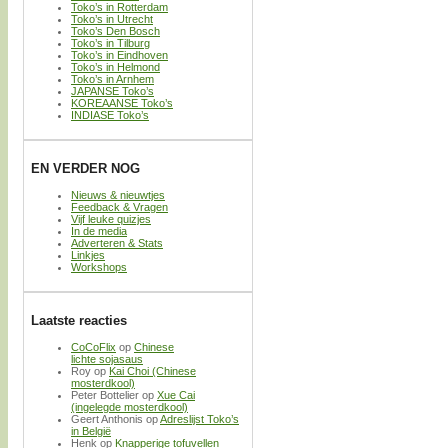
Toko’s in Rotterdam
Toko’s in Utrecht
Toko’s Den Bosch
Toko’s in Tilburg
Toko’s in Eindhoven
Toko’s in Helmond
Toko’s in Arnhem
JAPANSE Toko’s
KOREAANSE Toko’s
INDIASE Toko’s
EN VERDER NOG
Nieuws & nieuwtjes
Feedback & Vragen
Vijf leuke quizjes
In de media
Adverteren & Stats
Linkjes
Workshops
Laatste reacties
CoCoFlix
op
Chinese
lichte sojasaus
Roy
op
Kai Choi (Chinese
mosterdkool)
Peter Bottelier
op
Xue Cai
(ingelegde mosterdkool)
Geert Anthonis
op
Adreslijst Toko’s
in België
Henk
op
Knapperige tofuvellen