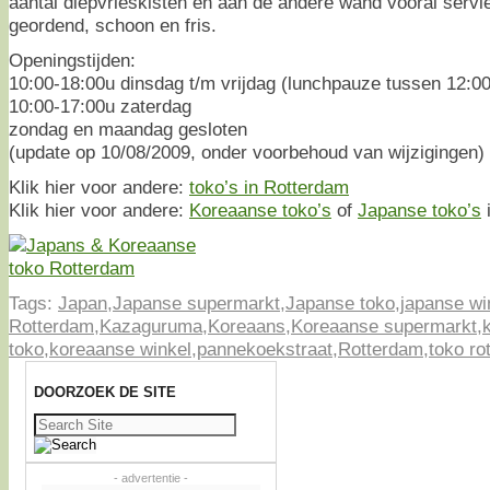
aantal diepvrieskisten en aan de andere wand vooral servi
geordend, schoon en fris.
Openingstijden:
10:00-18:00u dinsdag t/m vrijdag (lunchpauze tussen 12:0
10:00-17:00u zaterdag
zondag en maandag gesloten
(update op 10/08/2009, onder voorbehoud van wijzigingen)
Klik hier voor andere:
toko’s in Rotterdam
Klik hier voor andere:
Koreaanse toko’s
of
Japanse toko’s
i
Tags:
Japan
,
Japanse supermarkt
,
Japanse toko
,
japanse wi
Rotterdam
,
Kazaguruma
,
Koreaans
,
Koreaanse supermarkt
,
toko
,
koreaanse winkel
,
pannekoekstraat
,
Rotterdam
,
toko ro
DOORZOEK DE SITE
Zoeken
naar:
- advertentie -