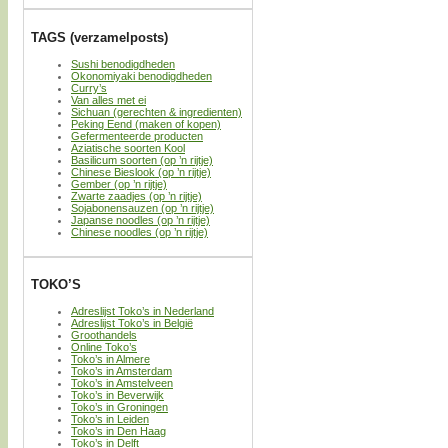
TAGS (verzamelposts)
Sushi benodigdheden
Okonomiyaki benodigdheden
Curry’s
Van alles met ei
Sichuan (gerechten & ingredienten)
Peking Eend (maken of kopen)
Gefermenteerde producten
Aziatische soorten Kool
Basilicum soorten (op ’n rijtje)
Chinese Bieslook (op ’n rijtje)
Gember (op ’n rijtje)
Zwarte zaadjes (op ’n rijtje)
Sojabonensauzen (op ’n rijtje)
Japanse noodles (op ’n rijtje)
Chinese noodles (op ’n rijtje)
TOKO’S
Adreslijst Toko’s in Nederland
Adreslijst Toko’s in België
Groothandels
Online Toko’s
Toko’s in Almere
Toko’s in Amsterdam
Toko’s in Amstelveen
Toko’s in Beverwijk
Toko’s in Groningen
Toko’s in Leiden
Toko’s in Den Haag
Toko’s in Delft