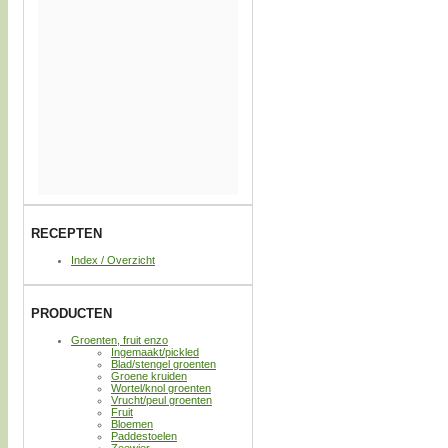
RECEPTEN
Index / Overzicht
PRODUCTEN
Groenten, fruit enzo
Ingemaakt/pickled
Blad/stengel groenten
Groene kruiden
Wortel/knol groenten
Vrucht/peul groenten
Fruit
Bloemen
Paddestoelen
Zeewier