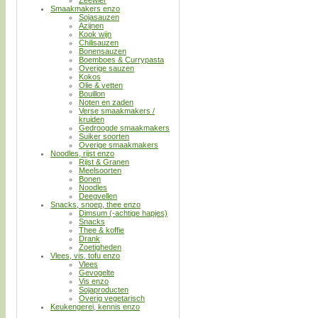
Smaakmakers enzo
Sojasauzen
Azijnen
Kook wijn
Chilisauzen
Bonensauzen
Boemboes & Currypasta
Overige sauzen
Kokos
Olie & vetten
Bouillon
Noten en zaden
Verse smaakmakers /
kruiden
Gedroogde smaakmakers
Suiker soorten
Overige smaakmakers
Noodles, rijst enzo
Rijst & Granen
Meelsoorten
Bonen
Noodles
Deegvellen
Snacks, snoep, thee enzo
Dimsum (-achtige hapjes)
Snacks
Thee & koffie
Drank
Zoetigheden
Vlees, vis, tofu enzo
Vlees
Gevogelte
Vis enzo
Sojaproducten
Overig vegetarisch
Keukengerei, kennis enzo