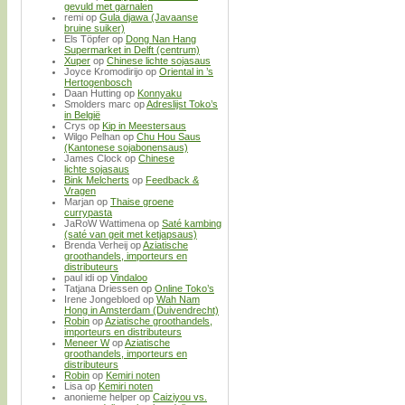
gevuld met garnalen
remi
op
Gula djawa (Javaanse
bruine suiker)
Els Töpfer
op
Dong Nan Hang
Supermarket in Delft (centrum)
Xuper
op
Chinese lichte sojasaus
Joyce Kromodirijo
op
Oriental in ’s
Hertogenbosch
Daan Hutting
op
Konnyaku
Smolders marc
op
Adreslijst Toko’s
in België
Crys
op
Kip in Meestersaus
Wilgo Pelhan
op
Chu Hou Saus
(Kantonese sojabonensaus)
James Clock
op
Chinese
lichte sojasaus
Bink Melcherts
op
Feedback &
Vragen
Marjan
op
Thaise groene
currypasta
JaRoW Wattimena
op
Saté kambing
(saté van geit met ketjapsaus)
Brenda Verheij
op
Aziatische
groothandels, importeurs en
distributeurs
paul idi
op
Vindaloo
Tatjana Driessen
op
Online Toko’s
Irene Jongebloed
op
Wah Nam
Hong in Amsterdam (Duivendrecht)
Robin
op
Aziatische groothandels,
importeurs en distributeurs
Meneer W
op
Aziatische
groothandels, importeurs en
distributeurs
Robin
op
Kemiri noten
Lisa
op
Kemiri noten
anonieme helper
op
Caiziyou vs.