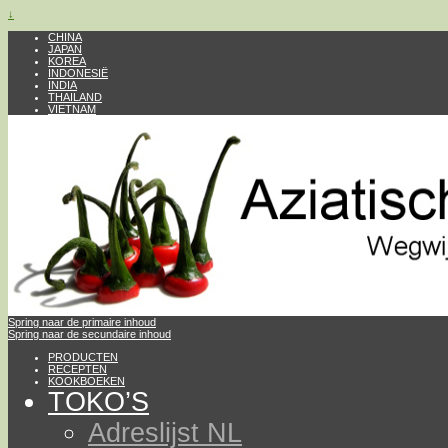
↓
CHINA
JAPAN
KOREA
INDONESIË
INDIA
THAILAND
VIETNAM
Spring naar de primaire inhoud
Spring naar de secundaire inhoud
PRODUCTEN
RECEPTEN
KOOKBOEKEN
TOKO’S
Adreslijst NL