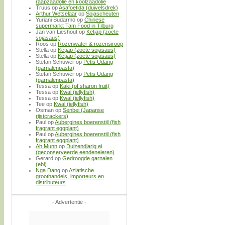
raapzaadolie en koolzaadolie
Truus
op
Asafoetida (duivelsdrek)
Arthur Wetselaar
op
Sojascheuten
Yuriani Sudarmo
op
Chinese
supermarkt Tam Food in Tilburg
Jan van Lieshout
op
Ketjap (zoete
sojasaus)
Roos
op
Rozenwater & rozensiroop
Stella
op
Ketjap (zoete sojasaus)
Stella
op
Ketjap (zoete sojasaus)
Stefan Schuwer
op
Petis Udang
(garnalenpasta)
Stefan Schuwer
op
Petis Udang
(garnalenpasta)
Tessa
op
Kaki (of sharon fruit)
Tessa
op
Kwal (jellyfish)
Tessa
op
Kwal (jellyfish)
Tee
op
Kwal (jellyfish)
Osman
op
Senbei (Japanse
rijstcrackers)
Paul
op
Aubergines boerenstijl (fish
fragrant eggplant)
Paul
op
Aubergines boerenstijl (fish
fragrant eggplant)
Ah Munn
op
Duizendjarig ei
(geconserveerde eendeneieren)
Gerard
op
Gedroogde garnalen
(ebi)
Nga Dang
op
Aziatische
groothandels, importeurs en
distributeurs
- Advertentie -