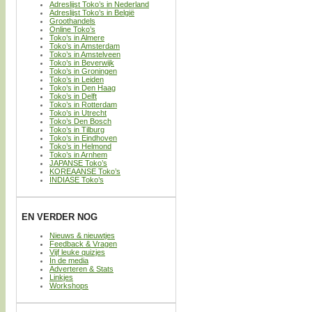
Adreslijst Toko’s in Nederland
Adreslijst Toko’s in België
Groothandels
Online Toko’s
Toko’s in Almere
Toko’s in Amsterdam
Toko’s in Amstelveen
Toko’s in Beverwijk
Toko’s in Groningen
Toko’s in Leiden
Toko’s in Den Haag
Toko’s in Delft
Toko’s in Rotterdam
Toko’s in Utrecht
Toko’s Den Bosch
Toko’s in Tilburg
Toko’s in Eindhoven
Toko’s in Helmond
Toko’s in Arnhem
JAPANSE Toko’s
KOREAANSE Toko’s
INDIASE Toko’s
EN VERDER NOG
Nieuws & nieuwtjes
Feedback & Vragen
Vijf leuke quizjes
In de media
Adverteren & Stats
Linkjes
Workshops