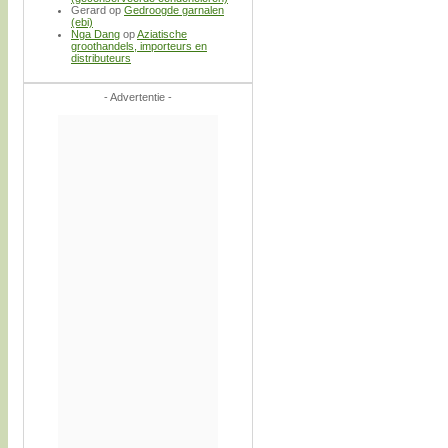
Gerard
op
Gedroogde garnalen
(ebi)
Nga Dang
op
Aziatische
groothandels, importeurs en
distributeurs
- Advertentie -