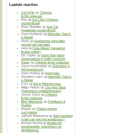
Laatste reacties
CoCoFlix
op
Chinese
lichte sojasaus
Roy
op
Kai Choi (Chinese
mosterdkool)
Peter Bottelier
op
Xue Cai
(ingelegde mosterdkool)
Geert Anthonis
op
Adreslijst Toko’s
in België
Henk
op
Knapperige tofuvellen
gevuld met garnalen
remi
op
Gula djawa (Javaanse
bruine suiker)
Els Töpfer
op
Dong Nan Hang
Supermarket in Delft (centrum)
Xuper
op
Chinese lichte sojasaus
Joyce Kromodirijo
op
Oriental in ’s
Hertogenbosch
Daan Hutting
op
Konnyaku
Smolders marc
op
Adreslijst Toko’s
in België
Crys
op
Kip in Meestersaus
Wilgo Pelhan
op
Chu Hou Saus
(Kantonese sojabonensaus)
James Clock
op
Chinese
lichte sojasaus
Bink Melcherts
op
Feedback &
Vragen
Marjan
op
Thaise groene
currypasta
JaRoW Wattimena
op
Saté kambing
(saté van geit met ketjapsaus)
Brenda Verheij
op
Aziatische
groothandels, importeurs en
distributeurs