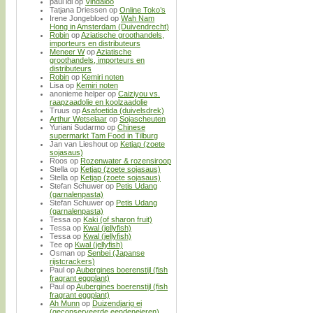
paul idi
op
Vindaloo
Tatjana Driessen
op
Online Toko’s
Irene Jongebloed
op
Wah Nam
Hong in Amsterdam (Duivendrecht)
Robin
op
Aziatische groothandels,
importeurs en distributeurs
Meneer W
op
Aziatische
groothandels, importeurs en
distributeurs
Robin
op
Kemiri noten
Lisa
op
Kemiri noten
anonieme helper
op
Caiziyou vs.
raapzaadolie en koolzaadolie
Truus
op
Asafoetida (duivelsdrek)
Arthur Wetselaar
op
Sojascheuten
Yuriani Sudarmo
op
Chinese
supermarkt Tam Food in Tilburg
Jan van Lieshout
op
Ketjap (zoete
sojasaus)
Roos
op
Rozenwater & rozensiroop
Stella
op
Ketjap (zoete sojasaus)
Stella
op
Ketjap (zoete sojasaus)
Stefan Schuwer
op
Petis Udang
(garnalenpasta)
Stefan Schuwer
op
Petis Udang
(garnalenpasta)
Tessa
op
Kaki (of sharon fruit)
Tessa
op
Kwal (jellyfish)
Tessa
op
Kwal (jellyfish)
Tee
op
Kwal (jellyfish)
Osman
op
Senbei (Japanse
rijstcrackers)
Paul
op
Aubergines boerenstijl (fish
fragrant eggplant)
Paul
op
Aubergines boerenstijl (fish
fragrant eggplant)
Ah Munn
op
Duizendjarig ei
(geconserveerde eendeneieren)