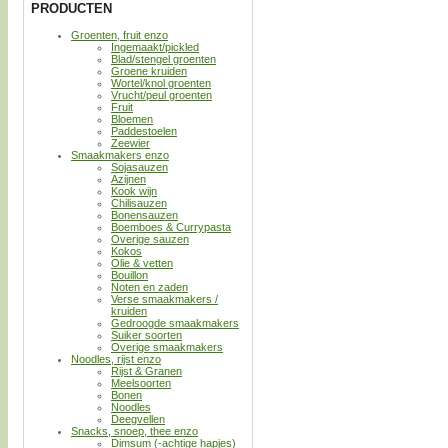
PRODUCTEN
Groenten, fruit enzo
Ingemaakt/pickled
Blad/stengel groenten
Groene kruiden
Wortel/knol groenten
Vrucht/peul groenten
Fruit
Bloemen
Paddestoelen
Zeewier
Smaakmakers enzo
Sojasauzen
Azijnen
Kook wijn
Chilisauzen
Bonensauzen
Boemboes & Currypasta
Overige sauzen
Kokos
Olie & vetten
Bouillon
Noten en zaden
Verse smaakmakers /
kruiden
Gedroogde smaakmakers
Suiker soorten
Overige smaakmakers
Noodles, rijst enzo
Rijst & Granen
Meelsoorten
Bonen
Noodles
Deegvellen
Snacks, snoep, thee enzo
Dimsum (-achtige hapjes)