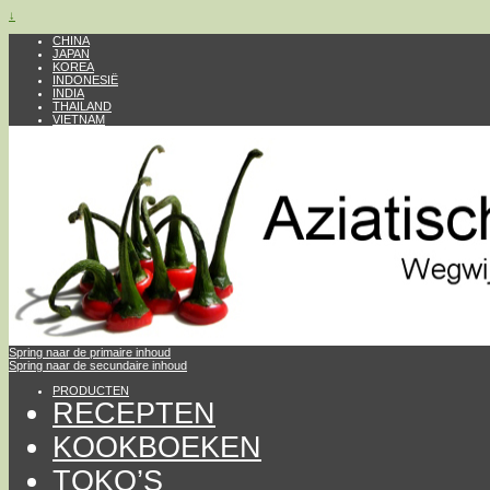
↓
CHINA
JAPAN
KOREA
INDONESIË
INDIA
THAILAND
VIETNAM
Spring naar de primaire inhoud
Spring naar de secundaire inhoud
PRODUCTEN
RECEPTEN
KOOKBOEKEN
TOKO’S