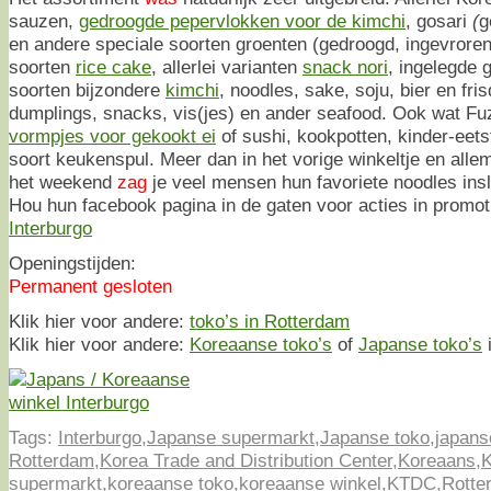
sauzen,
gedroogde pepervlokken voor de kimchi
, gosari
(
g
en andere speciale soorten groenten (gedroogd, ingevroren 
soorten
rice cake
, allerlei varianten
snack nori
, ingelegde
soorten bijzondere
kimchi
, noodles, sake, soju, bier en fri
dumplings, snacks, vis(jes) en ander seafood. Ook wat Fuz
vormpjes voor gekookt ei
of sushi, kookpotten, kinder-eet
soort keukenspul. Meer dan in het vorige winkeltje en allema
het weekend
zag
je veel mensen hun favoriete noodles ins
Hou hun facebook pagina in de gaten voor acties in promo
Interburgo
Openingstijden:
Permanent gesloten
Klik hier voor andere:
toko’s in Rotterdam
Klik hier voor andere:
Koreaanse toko’s
of
Japanse toko’s
i
Tags:
Interburgo
,
Japanse supermarkt
,
Japanse toko
,
japans
Rotterdam
,
Korea Trade and Distribution Center
,
Koreaans
,
K
supermarkt
,
koreaanse toko
,
koreaanse winkel
,
KTDC
,
Rotte