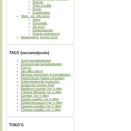
Snacks
Thee & koffie
Drank
Zoetigheden
Vlees, vis, tofu enzo
Vlees
Gevogelte
Vis enzo
Sojaproducten
Overig vegetarisch
Keukengerei, kennis enzo
TAGS (verzamelposts)
Sushi benodigdheden
Okonomiyaki benodigdheden
Curry’s
Van alles met ei
Sichuan (gerechten & ingredienten)
Peking Eend (maken of kopen)
Gefermenteerde producten
Aziatische soorten Kool
Basilicum soorten (op ’n rijtje)
Chinese Bieslook (op ’n rijtje)
Gember (op ’n rijtje)
Zwarte zaadjes (op ’n rijtje)
Sojabonensauzen (op ’n rijtje)
Japanse noodles (op ’n rijtje)
Chinese noodles (op ’n rijtje)
TOKO’S