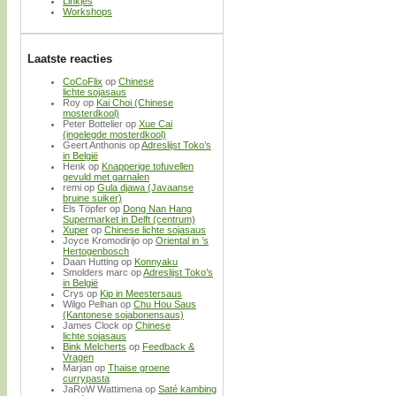
Linkjes
Workshops
Laatste reacties
CoCoFlix
op
Chinese
lichte sojasaus
Roy
op
Kai Choi (Chinese
mosterdkool)
Peter Bottelier
op
Xue Cai
(ingelegde mosterdkool)
Geert Anthonis
op
Adreslijst Toko’s
in België
Henk
op
Knapperige tofuvellen
gevuld met garnalen
remi
op
Gula djawa (Javaanse
bruine suiker)
Els Töpfer
op
Dong Nan Hang
Supermarket in Delft (centrum)
Xuper
op
Chinese lichte sojasaus
Joyce Kromodirijo
op
Oriental in ’s
Hertogenbosch
Daan Hutting
op
Konnyaku
Smolders marc
op
Adreslijst Toko’s
in België
Crys
op
Kip in Meestersaus
Wilgo Pelhan
op
Chu Hou Saus
(Kantonese sojabonensaus)
James Clock
op
Chinese
lichte sojasaus
Bink Melcherts
op
Feedback &
Vragen
Marjan
op
Thaise groene
currypasta
JaRoW Wattimena
op
Saté kambing