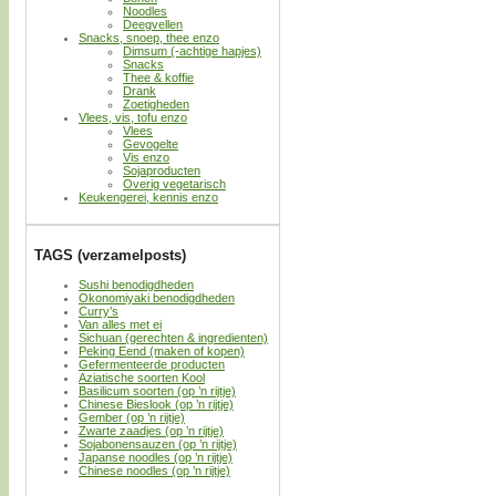
Noodles
Deegvellen
Snacks, snoep, thee enzo
Dimsum (-achtige hapjes)
Snacks
Thee & koffie
Drank
Zoetigheden
Vlees, vis, tofu enzo
Vlees
Gevogelte
Vis enzo
Sojaproducten
Overig vegetarisch
Keukengerei, kennis enzo
TAGS (verzamelposts)
Sushi benodigdheden
Okonomiyaki benodigdheden
Curry’s
Van alles met ei
Sichuan (gerechten & ingredienten)
Peking Eend (maken of kopen)
Gefermenteerde producten
Aziatische soorten Kool
Basilicum soorten (op ’n rijtje)
Chinese Bieslook (op ’n rijtje)
Gember (op ’n rijtje)
Zwarte zaadjes (op ’n rijtje)
Sojabonensauzen (op ’n rijtje)
Japanse noodles (op ’n rijtje)
Chinese noodles (op ’n rijtje)