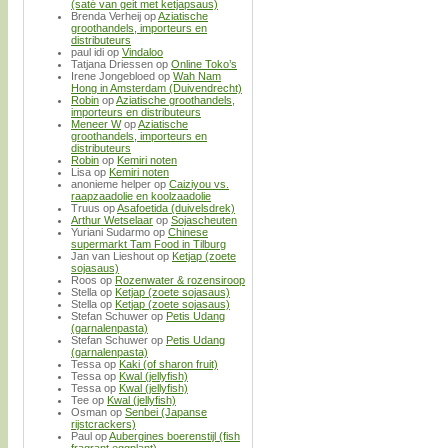
(saté van geit met ketjapsaus)
Brenda Verheij
op
Aziatische
groothandels, importeurs en
distributeurs
paul idi
op
Vindaloo
Tatjana Driessen
op
Online Toko’s
Irene Jongebloed
op
Wah Nam
Hong in Amsterdam (Duivendrecht)
Robin
op
Aziatische groothandels,
importeurs en distributeurs
Meneer W
op
Aziatische
groothandels, importeurs en
distributeurs
Robin
op
Kemiri noten
Lisa
op
Kemiri noten
anonieme helper
op
Caiziyou vs.
raapzaadolie en koolzaadolie
Truus
op
Asafoetida (duivelsdrek)
Arthur Wetselaar
op
Sojascheuten
Yuriani Sudarmo
op
Chinese
supermarkt Tam Food in Tilburg
Jan van Lieshout
op
Ketjap (zoete
sojasaus)
Roos
op
Rozenwater & rozensiroop
Stella
op
Ketjap (zoete sojasaus)
Stella
op
Ketjap (zoete sojasaus)
Stefan Schuwer
op
Petis Udang
(garnalenpasta)
Stefan Schuwer
op
Petis Udang
(garnalenpasta)
Tessa
op
Kaki (of sharon fruit)
Tessa
op
Kwal (jellyfish)
Tessa
op
Kwal (jellyfish)
Tee
op
Kwal (jellyfish)
Osman
op
Senbei (Japanse
rijstcrackers)
Paul
op
Aubergines boerenstijl (fish