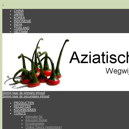
↓
CHINA
JAPAN
KOREA
INDONESIË
INDIA
THAILAND
VIETNAM
Spring naar de primaire inhoud
Spring naar de secundaire inhoud
PRODUCTEN
RECEPTEN
KOOKBOEKEN
TOKO’S
Adreslijst NL
Adreslijst België
Groothandels
Online Toko’s (webshops)