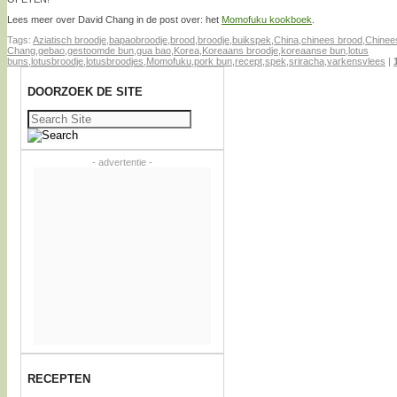
Lees meer over David Chang in de post over: het
Momofuku kookboek
.
Tags:
Aziatisch broodje
,
bapaobroodje
,
brood
,
broodje
,
buikspek
,
China
,
chinees brood
,
Chinee
Chang
,
gebao
,
gestoomde bun
,
gua bao
,
Korea
,
Koreaans broodje
,
koreaanse bun
,
lotus
buns
,
lotusbroodje
,
lotusbroodjes
,
Momofuku
,
pork bun
,
recept
,
spek
,
sriracha
,
varkensvlees
|
DOORZOEK DE SITE
Zoeken
naar:
- advertentie -
RECEPTEN