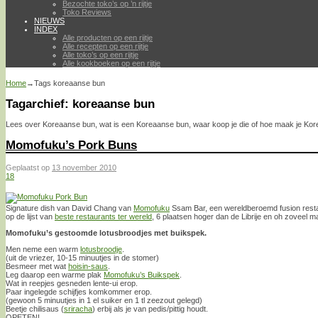
Bezochte toko’s op ’n rijtje
Toko Reviews
NIEUWS
INDEX
Alle producten op een rijtje
Alle recepten op een rijtje
Alle toko’s op een rijtje
Alle kookboeken op een rijtje
Home
→Tags
koreaanse bun
Tagarchief:
koreaanse bun
Lees over Koreaanse bun, wat is een Koreaanse bun, waar koop je die of hoe maak je Ko
Momofuku’s Pork Buns
Geplaatst op
13 november 2010
18
Signature dish van David Chang van
Momofuku
Ssam Bar, een wereldberoemd fusion resta
op de lijst van
beste restaurants ter wereld
, 6 plaatsen hoger dan de Librije en oh zoveel m
Momofuku’s gestoomde lotusbroodjes met buikspek.
Men neme een warm
lotusbroodje
.
(uit de vriezer, 10-15 minuutjes in de stomer)
Besmeer met wat
hoisin-saus
.
Leg daarop een warme plak
Momofuku’s Buikspek
.
Wat in reepjes gesneden lente-ui erop.
Paar ingelegde schijfjes komkommer erop.
(gewoon 5 minuutjes in 1 el suiker en 1 tl zeezout gelegd)
Beetje chilisaus (
sriracha
) erbij als je van pedis/pittig houdt.
OPETEN!