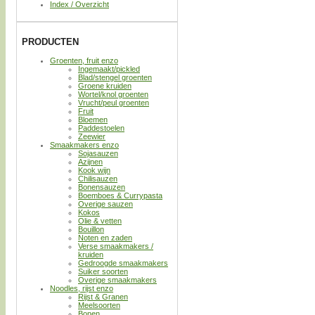
Index / Overzicht
PRODUCTEN
Groenten, fruit enzo
Ingemaakt/pickled
Blad/stengel groenten
Groene kruiden
Wortel/knol groenten
Vrucht/peul groenten
Fruit
Bloemen
Paddestoelen
Zeewier
Smaakmakers enzo
Sojasauzen
Azijnen
Kook wijn
Chilisauzen
Bonensauzen
Boemboes & Currypasta
Overige sauzen
Kokos
Olie & vetten
Bouillon
Noten en zaden
Verse smaakmakers /
kruiden
Gedroogde smaakmakers
Suiker soorten
Overige smaakmakers
Noodles, rijst enzo
Rijst & Granen
Meelsoorten
Bonen