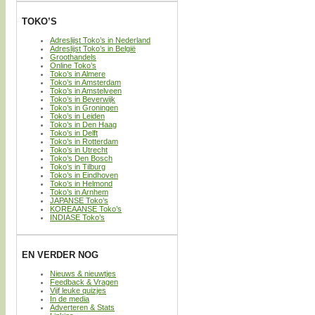
TOKO’S
Adreslijst Toko’s in Nederland
Adreslijst Toko’s in België
Groothandels
Online Toko’s
Toko’s in Almere
Toko’s in Amsterdam
Toko’s in Amstelveen
Toko’s in Beverwijk
Toko’s in Groningen
Toko’s in Leiden
Toko’s in Den Haag
Toko’s in Delft
Toko’s in Rotterdam
Toko’s in Utrecht
Toko’s Den Bosch
Toko’s in Tilburg
Toko’s in Eindhoven
Toko’s in Helmond
Toko’s in Arnhem
JAPANSE Toko’s
KOREAANSE Toko’s
INDIASE Toko’s
EN VERDER NOG
Nieuws & nieuwtjes
Feedback & Vragen
Vijf leuke quizjes
In de media
Adverteren & Stats