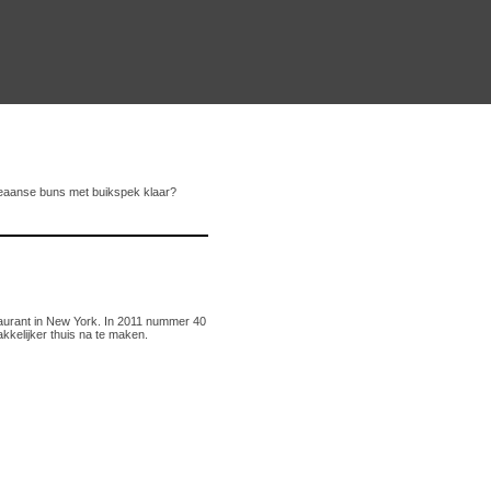
reaanse buns met buikspek klaar?
urant in New York. In 2011 nummer 40
akkelijker thuis na te maken.