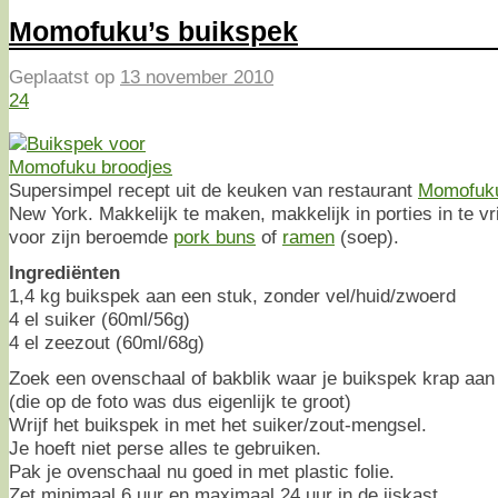
Momofuku’s buikspek
Geplaatst op
13 november 2010
24
Supersimpel recept uit de keuken van restaurant
Momofuk
New York. Makkelijk te maken, makkelijk in porties in te v
voor zijn beroemde
pork buns
of
ramen
(soep).
Ingrediënten
1,4 kg buikspek aan een stuk, zonder vel/huid/zwoerd
4 el suiker (60ml/56g)
4 el zeezout (60ml/68g)
Zoek een ovenschaal of bakblik waar je buikspek krap aan 
(die op de foto was dus eigenlijk te groot)
Wrijf het buikspek in met het suiker/zout-mengsel.
Je hoeft niet perse alles te gebruiken.
Pak je ovenschaal nu goed in met plastic folie.
Zet minimaal 6 uur en maximaal 24 uur in de ijskast.