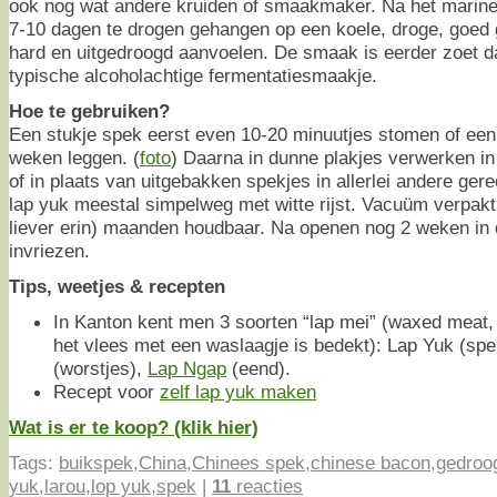
ook nog wat andere kruiden of smaakmaker. Na het marin
7-10 dagen te drogen gehangen op een koele, droge, goed g
hard en uitgedroogd aanvoelen. De smaak is eerder zoet da
typische alcoholachtige fermentatiesmaakje.
Hoe te gebruiken?
Een stukje spek eerst even 10-20 minuutjes stomen of een 
weken leggen. (
foto
) Daarna in dunne plakjes verwerken in
of in plaats van uitgebakken spekjes in allerlei andere ger
lap yuk meestal simpelweg met witte rijst. Vacuüm verpakt
liever erin) maanden houdbaar. Na openen nog 2 weken in 
invriezen.
Tips, weetjes & recepten
In Kanton kent men 3 soorten “lap mei” (waxed meat, 
het vlees met een waslaagje is bedekt): Lap Yuk (sp
(worstjes),
Lap Ngap
(eend).
Recept voor
zelf lap yuk maken
Wat is er te koop? (klik hier)
Tags:
buikspek
,
China
,
Chinees spek
,
chinese bacon
,
gedroo
yuk
,
larou
,
lop yuk
,
spek
|
11
reacties