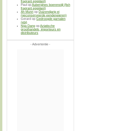
fragrant eggplant)
Paul
op
Aubergines boerenstijl (fish
fragrant eggplant)
Ah Munn
op
Duizendjarig ei
(geconserveerde eendeneieren)
Gerard
op
Gedroogde garnalen
(ebi)
Nga Dang
op
Aziatische
groothandels, importeurs en
distributeurs
- Advertentie -