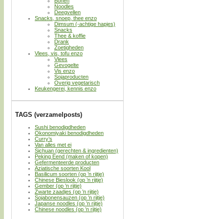
Bonen
Noodles
Deegvellen
Snacks, snoep, thee enzo
Dimsum (-achtige hapjes)
Snacks
Thee & koffie
Drank
Zoetigheden
Vlees, vis, tofu enzo
Vlees
Gevogelte
Vis enzo
Sojaproducten
Overig vegetarisch
Keukengerei, kennis enzo
TAGS (verzamelposts)
Sushi benodigdheden
Okonomiyaki benodigdheden
Curry’s
Van alles met ei
Sichuan (gerechten & ingredienten)
Peking Eend (maken of kopen)
Gefermenteerde producten
Aziatische soorten Kool
Basilicum soorten (op ’n rijtje)
Chinese Bieslook (op ’n rijtje)
Gember (op ’n rijtje)
Zwarte zaadjes (op ’n rijtje)
Sojabonensauzen (op ’n rijtje)
Japanse noodles (op ’n rijtje)
Chinese noodles (op ’n rijtje)