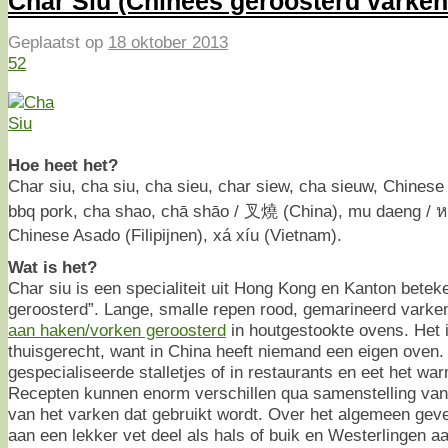
Char Siu (Chinees geroosterd varken
Geplaatst op
18 oktober 2013
52
Hoe heet het?
Char siu, cha siu, cha sieu, char siew, cha sieuw, Chines
bbq pork, cha shao, chā shāo / 叉燒 (China), mu daeng / หม
Chinese Asado (Filipijnen), xá xíu (Vietnam).
Wat is het?
Char siu is een specialiteit uit Hong Kong en Kanton beteken
geroosterd”. Lange, smalle repen rood, gemarineerd vark
aan haken/vorken geroosterd
in houtgestookte ovens. Het 
thuisgerecht, want in China heeft niemand een eigen oven. 
gespecialiseerde stalletjes of in restaurants en eet het wa
Recepten kunnen enorm verschillen qua samenstelling van
van het varken dat gebruikt wordt. Over het algemeen ge
aan een lekker vet deel als hals of buik en Westerlingen a