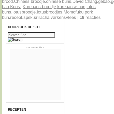
brood
,
Chinees broodje
,
chinese buns
,
David Chang
,
gebao
,
g
bao
,
Korea
,
Koreaans broodje
,
koreaanse bun
,
lotus
buns
,
lotusbroodje
,
lotusbroodjes
,
Momofuku
,
pork
bun
,
recept
,
spek
,
sriracha
,
varkensvlees
|
18
reacties
DOORZOEK DE SITE
Zoeken
naar:
- advertentie -
RECEPTEN