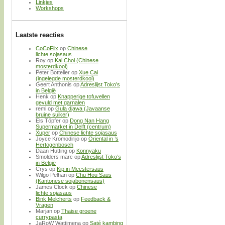
Linkjes
Workshops
Laatste reacties
CoCoFlix
op
Chinese
lichte sojasaus
Roy
op
Kai Choi (Chinese
mosterdkool)
Peter Bottelier
op
Xue Cai
(ingelegde mosterdkool)
Geert Anthonis
op
Adreslijst Toko’s
in België
Henk
op
Knapperige tofuvellen
gevuld met garnalen
remi
op
Gula djawa (Javaanse
bruine suiker)
Els Töpfer
op
Dong Nan Hang
Supermarket in Delft (centrum)
Xuper
op
Chinese lichte sojasaus
Joyce Kromodirijo
op
Oriental in ’s
Hertogenbosch
Daan Hutting
op
Konnyaku
Smolders marc
op
Adreslijst Toko’s
in België
Crys
op
Kip in Meestersaus
Wilgo Pelhan
op
Chu Hou Saus
(Kantonese sojabonensaus)
James Clock
op
Chinese
lichte sojasaus
Bink Melcherts
op
Feedback &
Vragen
Marjan
op
Thaise groene
currypasta
JaRoW Wattimena
op
Saté kambing