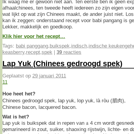
Ik waag me er gewoon niet aan. Ten eerste ben ik geen exp
afhaalchinees, ten tweede heeft iedereen zo zijn eigen voo
wat lijkt op wat zijn Chinees maakt, de ander juist niet. Lo
kan ik zeggen: onderstaand recept voor babi pangang is g
Lekker, makkelijk en goedkoop.
Klik hier voor het recept…
Tags:
babi panggang
,
buikspek
,
indisch
,
indische keukengeh
keasberry
,
recept
,
spek
|
39
reacties
Lap Yuk (Chinees gedroogd spek)
Geplaatst op
29 januari 2011
11
Hoe heet het?
Chinees gedroogd spek, lap yuk, lop yuk, là ròu (腊肉),
Chinese bacon, lacquered bacon.
Wat is het?
Lap yuk is buikspek dat in repen van ± 4 cm wordt gesned
gemarineerd in zout, suiker, shaoxing rijstwijn, lichte- e