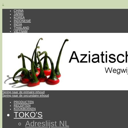
↓
CHINA
JAPAN
KOREA
INDONESIË
INDIA
THAILAND
VIETNAM
Spring naar de primaire inhoud
Spring naar de secundaire inhoud
PRODUCTEN
RECEPTEN
KOOKBOEKEN
TOKO’S
Adreslijst NL