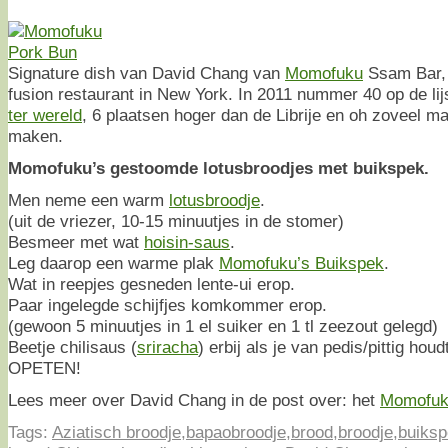
Signature dish van David Chang van
Momofuku
Ssam Bar,
fusion restaurant in New York. In 2011 nummer 40 op de li
ter wereld
, 6 plaatsen hoger dan de Librije en oh zoveel ma
maken.
Momofuku’s gestoomde lotusbroodjes met buikspek.
Men neme een warm
lotusbroodje
.
(uit de vriezer, 10-15 minuutjes in de stomer)
Besmeer met wat
hoisin-saus
.
Leg daarop een warme plak
Momofuku’s Buikspek
.
Wat in reepjes gesneden lente-ui erop.
Paar ingelegde schijfjes komkommer erop.
(gewoon 5 minuutjes in 1 el suiker en 1 tl zeezout gelegd)
Beetje chilisaus (
sriracha
) erbij als je van pedis/pittig houd
OPETEN!
Lees meer over David Chang in de post over: het
Momofuk
Tags:
Aziatisch broodje
,
bapaobroodje
,
brood
,
broodje
,
buiks