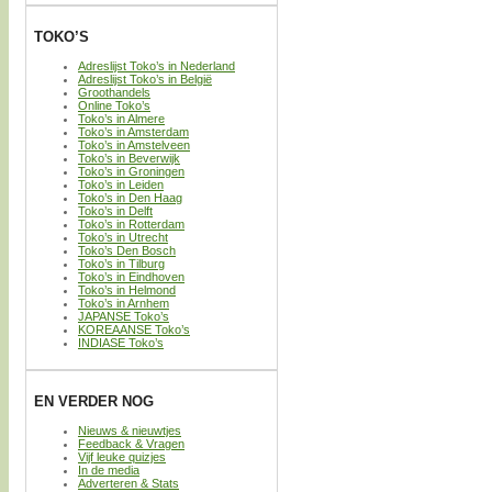
TOKO’S
Adreslijst Toko’s in Nederland
Adreslijst Toko’s in België
Groothandels
Online Toko’s
Toko’s in Almere
Toko’s in Amsterdam
Toko’s in Amstelveen
Toko’s in Beverwijk
Toko’s in Groningen
Toko’s in Leiden
Toko’s in Den Haag
Toko’s in Delft
Toko’s in Rotterdam
Toko’s in Utrecht
Toko’s Den Bosch
Toko’s in Tilburg
Toko’s in Eindhoven
Toko’s in Helmond
Toko’s in Arnhem
JAPANSE Toko’s
KOREAANSE Toko’s
INDIASE Toko’s
EN VERDER NOG
Nieuws & nieuwtjes
Feedback & Vragen
Vijf leuke quizjes
In de media
Adverteren & Stats