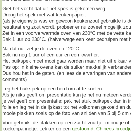
Giet het vocht dat uit het spek is gekomen weg.
Droog het spek met wat keukenpapier.
(als je eigenwijs was en gewoon keukenzout gebruikte is d
resultaat erg zout wordt, probeer er nu zoveel mogelijk zou
Zet in een voorverwarmde oven van 230°C met de vette ka
Bak 1 uur op 230°C. (halverwege een keer bedruipen met h
Na dat uur zet je de oven op 120°C.
Bak nu nog 1 uur of een uur en een kwartier.
Het buikspek moet mooi gaar worden maar niet uit elkaar v
Pas op: in kleine ovens kan de suiker makkelijk verbranden.
Dus hou het in de gaten. (en lees de ervaringen van andere
comments)
Leg het buikspek op een bord om af te koelen.
Als je niks geeft om presentatie kun je het nu meteen verd
je wel geeft om presentatie: pak het stuk buikspek dan in in
folie en leg het in de ijskast tot het volkomen gekoeld en du
mooie plakken zoals op de foto van snijden van 5 bij 5 cm
Voor gebruik: de plakken op een zacht vuurtje, minuutje o
koekenpannetje. Lekker op een
gestoomd, Chinees broodj