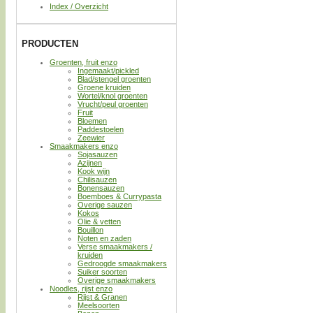
Index / Overzicht
PRODUCTEN
Groenten, fruit enzo
Ingemaakt/pickled
Blad/stengel groenten
Groene kruiden
Wortel/knol groenten
Vrucht/peul groenten
Fruit
Bloemen
Paddestoelen
Zeewier
Smaakmakers enzo
Sojasauzen
Azijnen
Kook wijn
Chilisauzen
Bonensauzen
Boemboes & Currypasta
Overige sauzen
Kokos
Olie & vetten
Bouillon
Noten en zaden
Verse smaakmakers /
kruiden
Gedroogde smaakmakers
Suiker soorten
Overige smaakmakers
Noodles, rijst enzo
Rijst & Granen
Meelsoorten