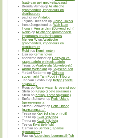
(saté van geit met ketjapsaus)
Brenda Verheij
op
Aziatische
groothandels, importeurs en
distributeurs
paul idi
op
Vindaloo
Tatjana Driessen
op
Online Toko’s
Irene Jongebloed
op
Wah Nam
Hong in Amsterdam (Duivendrecht)
Robin
op
Aziatische groothandels,
importeurs en distributeurs
Meneer W
op
Aziatische
groothandels, importeurs en
distributeurs
Robin
op
Kemiri noten
Lisa
op
Kemiri noten
anonieme helper
op
Caiziyou vs.
raapzaadolie en koolzaadolie
Truus
op
Asafoetida (duivelsdrek)
Arthur Wetselaar
op
Sojascheuten
Yuriani Sudarmo
op
Chinese
supermarkt Tam Food in Tilburg
Jan van Lieshout
op
Ketjap (zoete
sojasaus)
Roos
op
Rozenwater & rozensiroop
Stella
op
Ketjap (zoete sojasaus)
Stella
op
Ketjap (zoete sojasaus)
Stefan Schuwer
op
Petis Udang
(garnalenpasta)
Stefan Schuwer
op
Petis Udang
(garnalenpasta)
Tessa
op
Kaki (of sharon fruit)
Tessa
op
Kwal (jellyfish)
Tessa
op
Kwal (jellyfish)
Tee
op
Kwal (jellyfish)
Osman
op
Senbei (Japanse
rijstcrackers)
Paul
op
Aubergines boerenstijl (fish