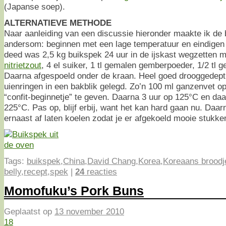
(Japanse soep).
ALTERNATIEVE METHODE
Naar aanleiding van een discussie hieronder maakte ik de
andersom: beginnen met een lage temperatuur en eindigen
deed was 2,5 kg buikspek 24 uur in de ijskast wegzetten 
nitrietzout
, 4 el suiker, 1 tl gemalen gemberpoeder, 1/2 tl 
Daarna afgespoeld onder de kraan. Heel goed drooggedept
uienringen in een bakblik gelegd. Zo’n 100 ml ganzenvet 
“confit-beginnetje” te geven. Daarna 3 uur op 125°C en da
225°C. Pas op, blijf erbij, want het kan hard gaan nu. Daa
ernaast af laten koelen zodat je er afgekoeld mooie stukke
Tags:
buikspek
,
China
,
David Chang
,
Korea
,
Koreaans broodj
belly
,
recept
,
spek
|
24
reacties
Momofuku’s Pork Buns
Geplaatst op
13 november 2010
18