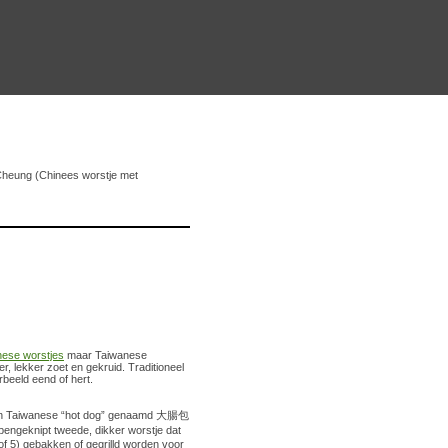
Cheung (Chinees worstje met
nese worstjes
maar Taiwanese
r, lekker zoet en gekruid. Traditioneel
beeld eend of hert.
in een Taiwanese “hot dog” genaamd 大腸包
opengeknipt tweede, dikker worstje dat
of 5) gebakken of gegrilld worden voor