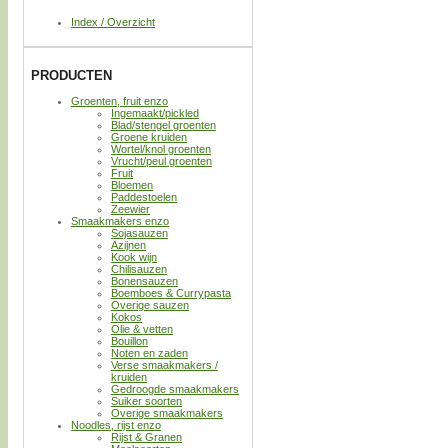
Index / Overzicht
PRODUCTEN
Groenten, fruit enzo
Ingemaakt/pickled
Blad/stengel groenten
Groene kruiden
Wortel/knol groenten
Vrucht/peul groenten
Fruit
Bloemen
Paddestoelen
Zeewier
Smaakmakers enzo
Sojasauzen
Azijnen
Kook wijn
Chilisauzen
Bonensauzen
Boemboes & Currypasta
Overige sauzen
Kokos
Olie & vetten
Bouillon
Noten en zaden
Verse smaakmakers /
kruiden
Gedroogde smaakmakers
Suiker soorten
Overige smaakmakers
Noodles, rijst enzo
Rijst & Granen