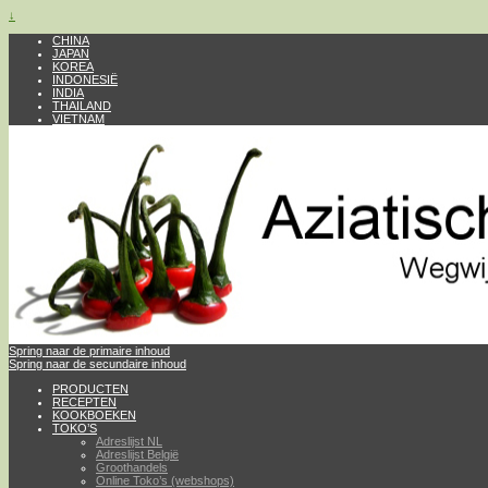
↓
CHINA
JAPAN
KOREA
INDONESIË
INDIA
THAILAND
VIETNAM
Spring naar de primaire inhoud
Spring naar de secundaire inhoud
PRODUCTEN
RECEPTEN
KOOKBOEKEN
TOKO’S
Adreslijst NL
Adreslijst België
Groothandels
Online Toko’s (webshops)