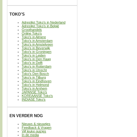
TOKO’S
Adreslijst Toko’s in Nederland
Adreslijst Toko’s in België
Groothandels
Online Toko’s
Toko’s in Almere
Toko’s in Amsterdam
Toko’s in Amstelveen
Toko’s in Beverwijk
Toko’s in Groningen
Toko’s in Leiden
Toko’s in Den Haag
Toko’s in Delft
Toko’s in Rotterdam
Toko’s in Utrecht
Toko’s Den Bosch
Toko’s in Tilburg
Toko’s in Eindhoven
Toko’s in Helmond
Toko’s in Arnhem
JAPANSE Toko’s
KOREAANSE Toko’s
INDIASE Toko’s
EN VERDER NOG
Nieuws & nieuwtjes
Feedback & Vragen
Vijf leuke quizjes
In de media