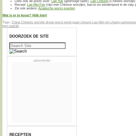
Lees ook de posts over:
Lap Yuk
(gedroogd spek),
Lap Cheung
(Chinees worstje)
Recept:
Lap Mei Fan
(rijst met Chinese worstjes, bacon en eendenpoot in de clay 
Zie ook andere:
Aziatische worst-soorten
Wat is er te koop? (klik hier)
Tags:
China
,
Chinees worstje
,
droge worst
,
eend
,
guan cheung
,
Lap Mei
,
ren chang
,
varkenswo
een reactie
DOORZOEK DE SITE
Zoeken
naar:
- advertentie -
RECEPTEN