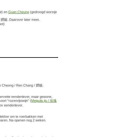
t) en
Guan Cheung
(gedroogd worstje
/ 膶腸. Daarover later meer.
pot)
Yun Cheong / Ren Chang / 膶腸.
ervette eendenlever, maar gewone,
ort “rozenrijstwijn” (
Meiguilu jiu / 玫瑰
ipv eendenlever.
ok lekker om te roerbakken met
ewaren. Na openen nog 2 weken.