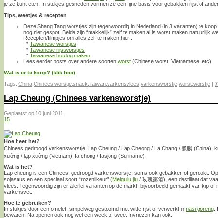
je ze kunt eten. In stukjes gesneden vormen ze een fijne basis voor gebakken rijst of ande
Tips, weetjes & recepten
Deze Shang Tang worstjes zijn tegenwoordig in Nederland (in 3 varianten) te koop
nog niet gespot. Beide zijn “makkelijk” zelf te maken al is worst maken natuurlijk wel
Recepten/filmpjes om alles zelf te maken hier :
*
Taiwanese worstjes
*
Taiwanese rijstworstjes
*
Taiwanese hotdog maken
Lees eerder posts over andere soorten
worst
(Chinese worst, Vietnamese, etc)
Wat is er te koop? (klik hier)
Tags:
China
,
Chinees worstje
,
snack
,
Taiwan
,
varkensvlees
,
varkensworstje
,
worst
,
worstje
|
7
Lap Cheung (Chinees varkensworstje)
Geplaatst op
10 juni 2011
15
Hoe heet het?
Chinees gedroogd varkensworstje, Lap Cheung / Lap Cheong / La Chang / 臘腸 (China), kun 
xưởng / lạp xường (Vietnam), fa chong / fasjong (Suriname).
Wat is het?
Lap cheung is een Chinees, gedroogd varkensworstje, soms ook gebakken of gerookt. Op 
sojasaus en een speciaal soort “rozenlikeur” (
Meiguilu jiu
/ 玫瑰露酒), een destillaat dat vaak
vlees. Tegenwoordig zijn er allerlei varianten op de markt, bijvoorbeeld gemaakt van kip of m
varkensvet.
Hoe te gebruiken?
In stukjes door een omelet, simpelweg gestoomd met witte rijst of verwerkt in
nasi goreng
.
bewaren. Na openen ook nog wel een week of twee. Invriezen kan ook.