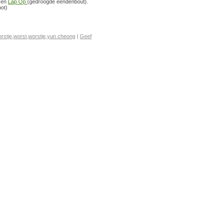
 en
Lap Op
(gedroogde eendenbout).
pot)
rstje
,
worst
,
worstje
,
yun cheong
|
Geef