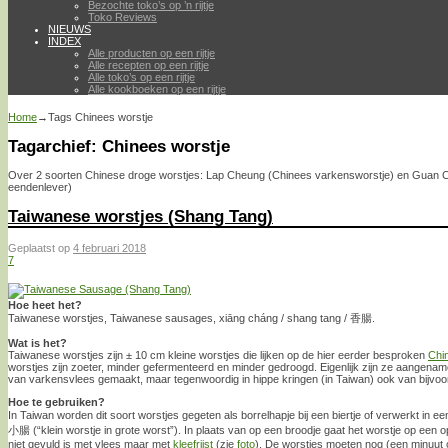
Bezochte toko’s op ’n rijtje
Toko Reviews
NIEUWS
INDEX
Alle producten op een rijtje
Alle recepten op een rijtje
Alle toko’s op een rijtje
Alle kookboeken op een rijtje
Home
→Tags
Chinees worstje
Tagarchief:
Chinees worstje
Over 2 soorten Chinese droge worstjes: Lap Cheung (Chinees varkensworstje) en Guan 
eendenlever)
Taiwanese worstjes (Shang Tang)
Geplaatst op
4 februari 2018
7
Hoe heet het?
Taiwanese worstjes, Taiwanese sausages, xiāng cháng / shang tang / 香腸.
Wat is het?
Taiwanese worstjes zijn ± 10 cm kleine worstjes die lijken op de hier eerder besproken
Chi
worstjes zijn zoeter, minder gefermenteerd en minder gedroogd. Eigenlijk zijn ze aangename
van varkensvlees gemaakt, maar tegenwoordig in hippe kringen (in Taiwan) ook van bijvoor
Hoe te gebruiken?
In Taiwan worden dit soort worstjes gegeten als borrelhapje bij een biertje of verwerkt 
小腸 (“klein worstje in grote worst”). In plaats van op een broodje gaat het worstje op een 
niet gevuld is met vlees maar met
kleefrijst
(zie
foto
). De worstjes moeten nog (een minuut 