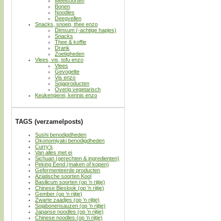
Meelsoorten
Bonen
Noodles
Deegvellen
Snacks, snoep, thee enzo
Dimsum (-achtige hapjes)
Snacks
Thee & koffie
Drank
Zoetigheden
Vlees, vis, tofu enzo
Vlees
Gevogelte
Vis enzo
Sojaproducten
Overig vegetarisch
Keukengerei, kennis enzo
TAGS (verzamelposts)
Sushi benodigdheden
Okonomiyaki benodigdheden
Curry’s
Van alles met ei
Sichuan (gerechten & ingredienten)
Peking Eend (maken of kopen)
Gefermenteerde producten
Aziatische soorten Kool
Basilicum soorten (op ’n rijtje)
Chinese Bieslook (op ’n rijtje)
Gember (op ’n rijtje)
Zwarte zaadjes (op ’n rijtje)
Sojabonensauzen (op ’n rijtje)
Japanse noodles (op ’n rijtje)
Chinese noodles (op ’n rijtje)