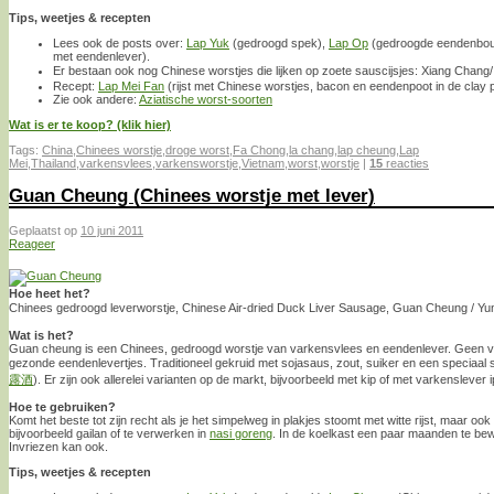
Tips, weetjes & recepten
Lees ook de posts over:
Lap Yuk
(gedroogd spek),
Lap Op
(gedroogde eendenbou
met eendenlever).
Er bestaan ook nog Chinese worstjes die lijken op zoete sauscijsjes: Xiang Chang
Recept:
Lap Mei Fan
(rijst met Chinese worstjes, bacon en eendenpoot in de clay 
Zie ook andere:
Aziatische worst-soorten
Wat is er te koop? (klik hier)
Tags:
China
,
Chinees worstje
,
droge worst
,
Fa Chong
,
la chang
,
lap cheung
,
Lap
Mei
,
Thailand
,
varkensvlees
,
varkensworstje
,
Vietnam
,
worst
,
worstje
|
15
reacties
Guan Cheung (Chinees worstje met lever)
Geplaatst op
10 juni 2011
Reageer
Hoe heet het?
Chinees gedroogd leverworstje, Chinese Air-dried Duck Liver Sausage, Guan Cheung / 
Wat is het?
Guan cheung is een Chinees, gedroogd worstje van varkensvlees en eendenlever. Geen v
gezonde eendenlevertjes. Traditioneel gekruid met sojasaus, zout, suiker en een speciaal so
露酒
). Er zijn ook allerelei varianten op de markt, bijvoorbeeld met kip of met varkenslever 
Hoe te gebruiken?
Komt het beste tot zijn recht als je het simpelweg in plakjes stoomt met witte rijst, maar o
bijvoorbeeld gailan of te verwerken in
nasi goreng
. In de koelkast een paar maanden te b
Invriezen kan ook.
Tips, weetjes & recepten