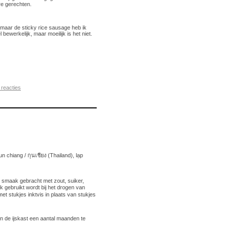
re gerechten.
 maar de sticky rice sausage heb ik
 bewerkelijk, maar moeilijk is het niet.
reacties
chiang / กุนเชียง (Thailand), lạp
smaak gebracht met zout, suiker,
 gebruikt wordt bij het drogen van
et stukjes inktvis in plaats van stukjes
 In de ijskast een aantal maanden te