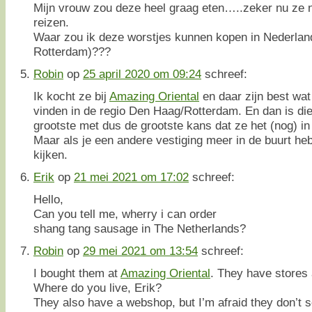
Mijn vrouw zou deze heel graag eten…..zeker nu ze n
reizen.
Waar zou ik deze worstjes kunnen kopen in Nederlan
Rotterdam)???
Robin
op
25 april 2020 om 09:24
schreef:
Ik kocht ze bij
Amazing Oriental
en daar zijn best wat
vinden in de regio Den Haag/Rotterdam. En dan is di
grootste met dus de grootste kans dat ze het (nog) i
Maar als je een andere vestiging meer in de buurt he
kijken.
Erik
op
21 mei 2021 om 17:02
schreef:
Hello,
Can you tell me, wherry i can order
shang tang sausage in The Netherlands?
Robin
op
29 mei 2021 om 13:54
schreef:
I bought them at
Amazing Oriental
. They have stores 
Where do you live, Erik?
They also have a webshop, but I’m afraid they don’t s