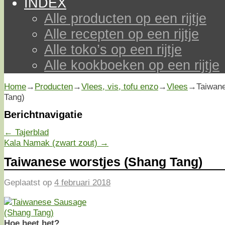
INDEX
Alle producten op een rijtje
Alle recepten op een rijtje
Alle toko’s op een rijtje
Alle kookboeken op een rijtje
Home
→
Producten
→
Vlees, vis, tofu enzo
→
Vlees
→
Taiwan
Tang)
Berichtnavigatie
←
Tajerblad
Kala Namak (zwart zout)
→
Taiwanese worstjes (Shang Tang)
Geplaatst op
4 februari 2018
Hoe heet het?