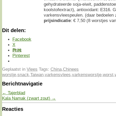
gehydrateerde soja-eiwit, paddenstoe
koolstofextract), antioxidant: E316. 
varkensvleespeulen. (daar bedoelen 
prijsindicatie
: € 7,50 (8 worstjes va
Dit delen:
Facebook
X
Print
Pinterest
Geplaatst in
Vlees
Tags:
China
,
Chinees
worstje
,
snack
,
Taiwan
,
varkensvlees
,
varkensworstje
,
worst
,
Berichtnavigatie
←
Tajerblad
Kala Namak (zwart zout)
→
Reacties