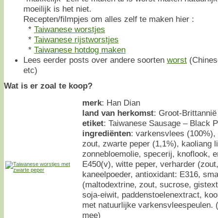
moeilijk is het niet.
Recepten/filmpjes om alles zelf te maken hier :
*
Taiwanese worstjes
*
Taiwanese rijstworstjes
*
Taiwanese hotdog maken
Lees eerder posts over andere soorten
worst
(Chines
etc)
Wat is er zoal te koop?
merk
: Han Dian
land van herkomst
: Groot-Brittannië
etiket
: Taiwanese Sausage – Black 
ingrediënten
: varkensvlees (100%), 
zout, zwarte peper (1,1%), kaoliang lik
zonnebloemolie, specerij, knoflook, e
E450(v), witte peper, verharder (zou
kaneelpoeder, antioxidant: E316, sm
(maltodextrine, zout, sucrose, gistex
soja-eiwit, paddenstoelenextract, ko
met natuurlijke varkensvleespeulen.
mee)