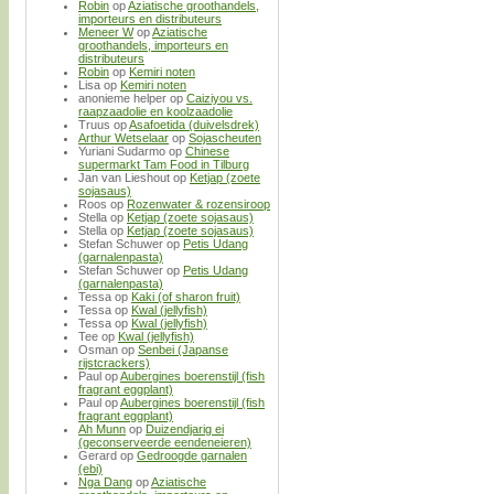
Robin
op
Aziatische groothandels,
importeurs en distributeurs
Meneer W
op
Aziatische
groothandels, importeurs en
distributeurs
Robin
op
Kemiri noten
Lisa
op
Kemiri noten
anonieme helper
op
Caiziyou vs.
raapzaadolie en koolzaadolie
Truus
op
Asafoetida (duivelsdrek)
Arthur Wetselaar
op
Sojascheuten
Yuriani Sudarmo
op
Chinese
supermarkt Tam Food in Tilburg
Jan van Lieshout
op
Ketjap (zoete
sojasaus)
Roos
op
Rozenwater & rozensiroop
Stella
op
Ketjap (zoete sojasaus)
Stella
op
Ketjap (zoete sojasaus)
Stefan Schuwer
op
Petis Udang
(garnalenpasta)
Stefan Schuwer
op
Petis Udang
(garnalenpasta)
Tessa
op
Kaki (of sharon fruit)
Tessa
op
Kwal (jellyfish)
Tessa
op
Kwal (jellyfish)
Tee
op
Kwal (jellyfish)
Osman
op
Senbei (Japanse
rijstcrackers)
Paul
op
Aubergines boerenstijl (fish
fragrant eggplant)
Paul
op
Aubergines boerenstijl (fish
fragrant eggplant)
Ah Munn
op
Duizendjarig ei
(geconserveerde eendeneieren)
Gerard
op
Gedroogde garnalen
(ebi)
Nga Dang
op
Aziatische