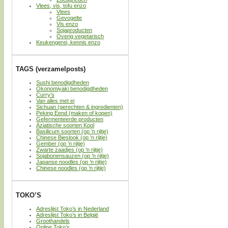
Vlees, vis, tofu enzo
Vlees
Gevogelte
Vis enzo
Sojaproducten
Overig vegetarisch
Keukengerei, kennis enzo
TAGS (verzamelposts)
Sushi benodigdheden
Okonomiyaki benodigdheden
Curry’s
Van alles met ei
Sichuan (gerechten & ingredienten)
Peking Eend (maken of kopen)
Gefermenteerde producten
Aziatische soorten Kool
Basilicum soorten (op ’n rijtje)
Chinese Bieslook (op ’n rijtje)
Gember (op ’n rijtje)
Zwarte zaadjes (op ’n rijtje)
Sojabonensauzen (op ’n rijtje)
Japanse noodles (op ’n rijtje)
Chinese noodles (op ’n rijtje)
TOKO’S
Adreslijst Toko’s in Nederland
Adreslijst Toko’s in België
Groothandels
Online Toko’s