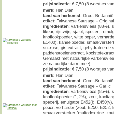
prijsindicatie
: € 7,50 (8 worstjes va
merk
: Han Dian
land van herkomst
: Groot-Brittannië
etiket
: Taiwanese Sausage – Original
ingrediënten
: varkensvlees (88%), s
likeur, rijstwijn, sjalot, specerij, emu
knoflookpoeder, witte peper, verhard
E1400), kaneelpoeder, smaakversterk
sucrose, gistextract, gehydrateerde s
paddenstoelenextract, koolstofextract
Gemaakt met natuurlijke varkensvlee
ze natuurlijke darm mee)
prijsindicatie
: € 7,50 (8 worstjes va
merk
: Han Dian
land van herkomst
: Groot-Brittannië
etiket
: Taiwanese Sausage – Garlic
ingrediënten
: varkensvlees (85%), s
knoflookpoeder (1,2%), zout, kaoliang l
specerij, emulgator:E452(i), E450(v),
peper, verharder (zout, E250, E252, 
smaakversterker (maltodextrine, zout