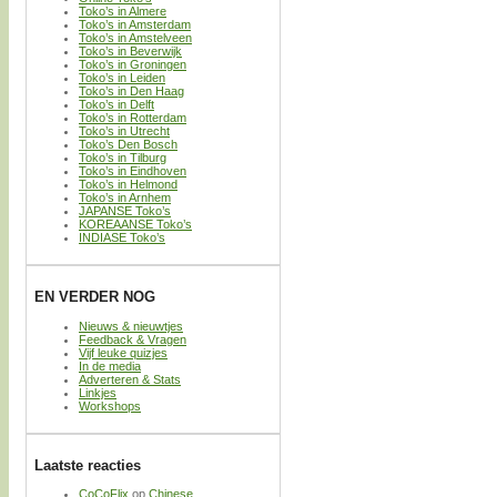
Toko’s in Almere
Toko’s in Amsterdam
Toko’s in Amstelveen
Toko’s in Beverwijk
Toko’s in Groningen
Toko’s in Leiden
Toko’s in Den Haag
Toko’s in Delft
Toko’s in Rotterdam
Toko’s in Utrecht
Toko’s Den Bosch
Toko’s in Tilburg
Toko’s in Eindhoven
Toko’s in Helmond
Toko’s in Arnhem
JAPANSE Toko’s
KOREAANSE Toko’s
INDIASE Toko’s
EN VERDER NOG
Nieuws & nieuwtjes
Feedback & Vragen
Vijf leuke quizjes
In de media
Adverteren & Stats
Linkjes
Workshops
Laatste reacties
CoCoFlix
op
Chinese