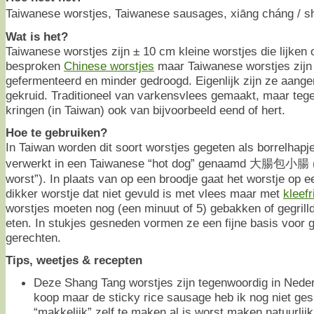
Taiwanese worstjes, Taiwanese sausages, xiāng cháng / 
Wat is het?
Taiwanese worstjes zijn ± 10 cm kleine worstjes die lijken 
besproken
Chinese worstjes
maar Taiwanese worstjes zijn 
gefermenteerd en minder gedroogd. Eigenlijk zijn ze aange
gekruid. Traditioneel van varkensvlees gemaakt, maar teg
kringen (in Taiwan) ook van bijvoorbeeld eend of hert.
Hoe te gebruiken?
In Taiwan worden dit soort worstjes gegeten als borrelhapje 
verwerkt in een Taiwanese “hot dog” genaamd 大腸包小腸 (“k
worst”). In plaats van op een broodje gaat het worstje op 
dikker worstje dat niet gevuld is met vlees maar met
kleefr
worstjes moeten nog (een minuut of 5) gebakken of gegrill
eten. In stukjes gesneden vormen ze een fijne basis voor g
gerechten.
Tips, weetjes & recepten
Deze Shang Tang worstjes zijn tegenwoordig in Nederl
koop maar de sticky rice sausage heb ik nog niet gesp
“makkelijk” zelf te maken al is worst maken natuurlij