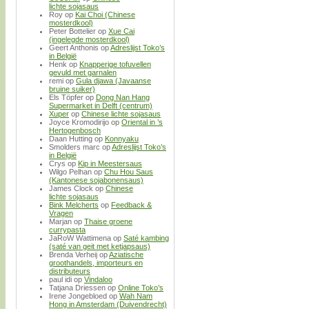
lichte sojasaus
Roy
op
Kai Choi (Chinese
mosterdkool)
Peter Bottelier
op
Xue Cai
(ingelegde mosterdkool)
Geert Anthonis
op
Adreslijst Toko’s
in België
Henk
op
Knapperige tofuvellen
gevuld met garnalen
remi
op
Gula djawa (Javaanse
bruine suiker)
Els Töpfer
op
Dong Nan Hang
Supermarket in Delft (centrum)
Xuper
op
Chinese lichte sojasaus
Joyce Kromodirijo
op
Oriental in ’s
Hertogenbosch
Daan Hutting
op
Konnyaku
Smolders marc
op
Adreslijst Toko’s
in België
Crys
op
Kip in Meestersaus
Wilgo Pelhan
op
Chu Hou Saus
(Kantonese sojabonensaus)
James Clock
op
Chinese
lichte sojasaus
Bink Melcherts
op
Feedback &
Vragen
Marjan
op
Thaise groene
currypasta
JaRoW Wattimena
op
Saté kambing
(saté van geit met ketjapsaus)
Brenda Verheij
op
Aziatische
groothandels, importeurs en
distributeurs
paul idi
op
Vindaloo
Tatjana Driessen
op
Online Toko’s
Irene Jongebloed
op
Wah Nam
Hong in Amsterdam (Duivendrecht)