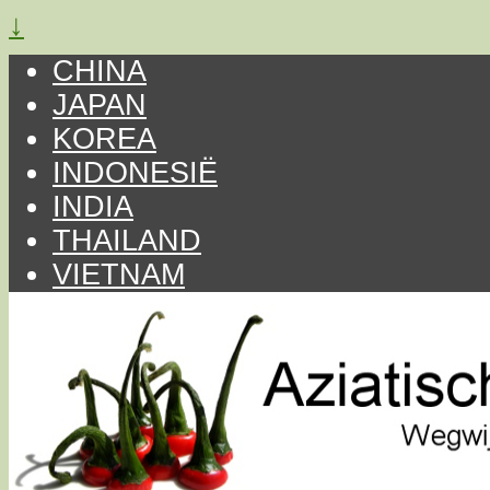
↓
CHINA
JAPAN
KOREA
INDONESIË
INDIA
THAILAND
VIETNAM