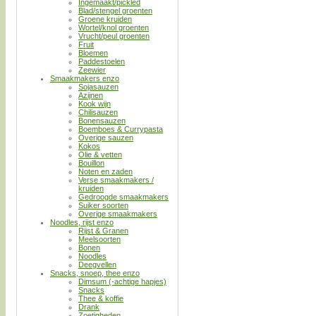
Ingemaakt/pickled
Blad/stengel groenten
Groene kruiden
Wortel/knol groenten
Vrucht/peul groenten
Fruit
Bloemen
Paddestoelen
Zeewier
Smaakmakers enzo
Sojasauzen
Azijnen
Kook wijn
Chilisauzen
Bonensauzen
Boemboes & Currypasta
Overige sauzen
Kokos
Olie & vetten
Bouillon
Noten en zaden
Verse smaakmakers /
kruiden
Gedroogde smaakmakers
Suiker soorten
Overige smaakmakers
Noodles, rijst enzo
Rijst & Granen
Meelsoorten
Bonen
Noodles
Deegvellen
Snacks, snoep, thee enzo
Dimsum (-achtige hapjes)
Snacks
Thee & koffie
Drank
Zoetigheden