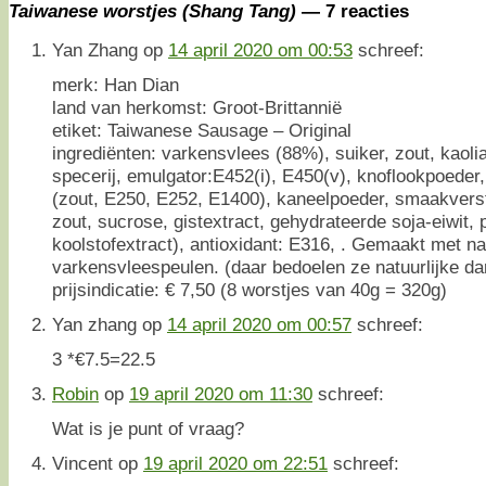
Taiwanese worstjes (Shang Tang)
— 7 reacties
Yan Zhang
op
14 april 2020 om 00:53
schreef:
merk: Han Dian
land van herkomst: Groot-Brittannië
etiket: Taiwanese Sausage – Original
ingrediënten: varkensvlees (88%), suiker, zout, kaoliang
specerij, emulgator:E452(i), E450(v), knoflookpoeder,
(zout, E250, E252, E1400), kaneelpoeder, smaakverst
zout, sucrose, gistextract, gehydrateerde soja-eiwit,
koolstofextract), antioxidant: E316, . Gemaakt met nat
varkensvleespeulen. (daar bedoelen ze natuurlijke d
prijsindicatie: € 7,50 (8 worstjes van 40g = 320g)
Yan zhang
op
14 april 2020 om 00:57
schreef:
3 *€7.5=22.5
Robin
op
19 april 2020 om 11:30
schreef:
Wat is je punt of vraag?
Vincent
op
19 april 2020 om 22:51
schreef: