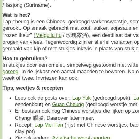
/ fasjong (Suriname).
Wat is het?
Lap cheung is een Chinees, gedroogd varkensworstje, so
gerookt. Op smaak gebracht met zout, suiker, sojasaus en
“rozenlikeur” (
Meiguilu jiu
/ 玫瑰露酒), een destillaat dat vaak
drogen van vlees. Tegenwoordig zijn er allerlei varianten o
gemaakt van kip of met stukjes inktvis in plaats van stukj
Hoe te gebruiken?
In stukjes door een omelet, simpelweg gestoomd met witte r
goreng
. In de ijskast een aantal maanden te bewaren. Na 
week of twee. Invriezen kan ook.
Tips, weetjes & recepten
Lees ook de posts over:
Lap Yuk
(gedroogd spek),
La
eendenbout) en
Guan Cheung
(gedroogd worstje met 
Er bestaan ook nog Chinese worstjes die lijken op zo
Chang/ 膶腸. Daarover later meer.
Recept:
Lap Mei Fan
(rijst met Chinese worstjes, ba
clay pot)
Zie ook andere:
Aziatische worst-soorten