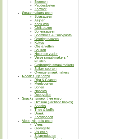
Bloemen
Paddestoelen
Zeewier
Smaakmakers enzo
Sojasauzen
Azijnen
Kook wijn
Chilisauzen
Bonensauzen
Boemboes & Currypasta
Overige sauzen
Kokos
Olie & vetten
Bouillon
Noten en zaden
Verse smaakmakers /
kruiden
Gedroogde smaakmakers
Suiker soorten
Overige smaakmakers
Noodles, rijst enzo
Rijst & Granen
Meelsoorten
Bonen
Noodles
Deegvellen
Snacks, snoep, thee enzo
Dimsum (-achtige hapjes)
Snacks
Thee & koffie
Drank
Zoetigheden
Vlees, vis, tofu enzo
Vlees
Gevogelte
Vis enzo
Sojaproducten