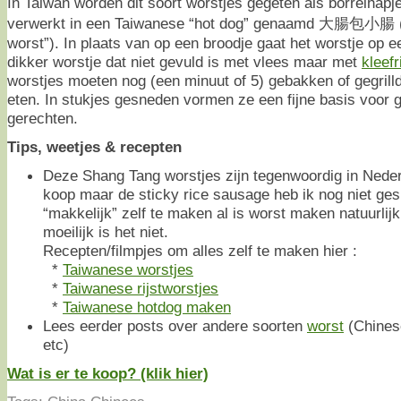
In Taiwan worden dit soort worstjes gegeten als borrelhapje 
verwerkt in een Taiwanese “hot dog” genaamd 大腸包小腸 (“k
worst”). In plaats van op een broodje gaat het worstje op 
dikker worstje dat niet gevuld is met vlees maar met
kleefr
worstjes moeten nog (een minuut of 5) gebakken of gegrill
eten. In stukjes gesneden vormen ze een fijne basis voor g
gerechten.
Tips, weetjes & recepten
Deze Shang Tang worstjes zijn tegenwoordig in Nederl
koop maar de sticky rice sausage heb ik nog niet gesp
“makkelijk” zelf te maken al is worst maken natuurlij
moeilijk is het niet.
Recepten/filmpjes om alles zelf te maken hier :
*
Taiwanese worstjes
*
Taiwanese rijstworstjes
*
Taiwanese hotdog maken
Lees eerder posts over andere soorten
worst
(Chines
etc)
Wat is er te koop? (klik hier)