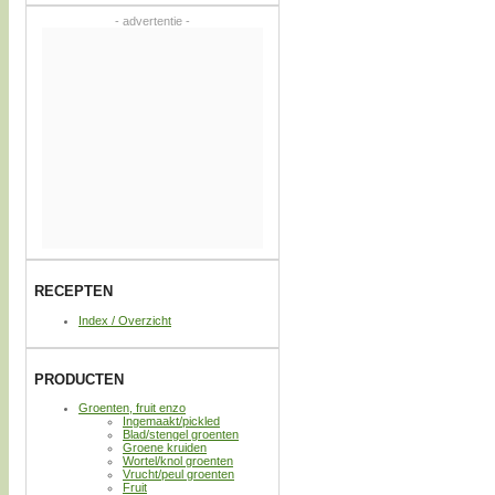
- advertentie -
RECEPTEN
Index / Overzicht
PRODUCTEN
Groenten, fruit enzo
Ingemaakt/pickled
Blad/stengel groenten
Groene kruiden
Wortel/knol groenten
Vrucht/peul groenten
Fruit