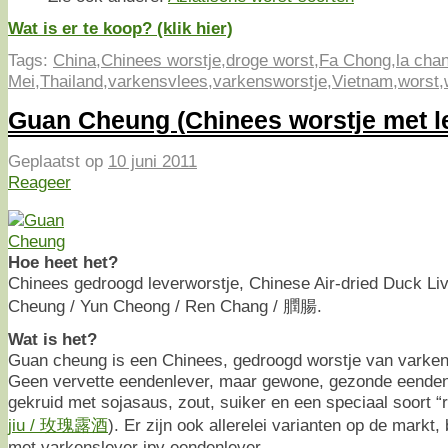
Wat is er te koop? (klik hier)
Tags:
China
,
Chinees worstje
,
droge worst
,
Fa Chong
,
la cha
Mei
,
Thailand
,
varkensvlees
,
varkensworstje
,
Vietnam
,
worst
,
Guan Cheung (Chinees worstje met l
Geplaatst op
10 juni 2011
Reageer
Hoe heet het?
Chinees gedroogd leverworstje, Chinese Air-dried Duck L
Cheung / Yun Cheong / Ren Chang / 膶腸.
Wat is het?
Guan cheung is een Chinees, gedroogd worstje van varken
Geen vervette eendenlever, maar gewone, gezonde eendenle
gekruid met sojasaus, zout, suiker en een speciaal soort “ro
jiu / 玫瑰露酒
). Er zijn ook allerelei varianten op de markt,
met varkenslever ipv eendenlever.