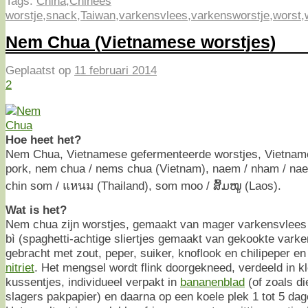
Tags:
China
,
Chinees
worstje
,
snack
,
Taiwan
,
varkensvlees
,
varkensworstje
,
worst
,
Nem Chua (Vietnamese worstjes)
Geplaatst op
11 februari 2014
2
Hoe heet het?
Nem Chua, Vietnamese gefermenteerde worstjes, Vietnam
pork, nem chua / nems chua (Vietnam), naem / nham / n
chin som / แหนม (Thailand), som moo / ສົ້ມໝູ (Laos).
Wat is het?
Nem chua zijn worstjes, gemaakt van mager varkensvlees
bì (spaghetti-achtige sliertjes gemaakt van gekookte vark
gebracht met zout, peper, suiker, knoflook en chilipeper e
nitriet
. Het mengsel wordt flink doorgekneed, verdeeld in kle
kussentjes, individueel verpakt in
bananenblad
(of zoals die
slagers pakpapier) en daarna op een koele plek 1 tot 5 dag