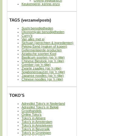
Overig vegetarisch
Keukengerei, kennis enzo
TAGS (verzamelposts)
Sushi benodigdheden
Okonomiyaki benodigdheden
Curry’s
Van alles met ei
Sichuan (gerechten & ingredienten)
Peking Eend (maken of kopen)
Gefermenteerde producten
Aziatische soorten Kool
Basilicum soorten (op ’n rijtje)
Chinese Bieslook (op ’n rijtje)
Gember (op ’n rijtje)
Zwarte zaadjes (op ’n rijtje)
Sojabonensauzen (op ’n rijtje)
Japanse noodles (op ’n rijtje)
Chinese noodles (op ’n rijtje)
TOKO’S
Adreslijst Toko’s in Nederland
Adreslijst Toko’s in België
Groothandels
Online Toko’s
Toko’s in Almere
Toko’s in Amsterdam
Toko’s in Amstelveen
Toko’s in Beverwijk
Toko’s in Groningen