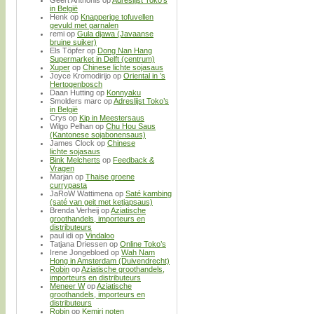
Geert Anthonis
op
Adreslijst Toko’s
in België
Henk
op
Knapperige tofuvellen
gevuld met garnalen
remi
op
Gula djawa (Javaanse
bruine suiker)
Els Töpfer
op
Dong Nan Hang
Supermarket in Delft (centrum)
Xuper
op
Chinese lichte sojasaus
Joyce Kromodirijo
op
Oriental in ’s
Hertogenbosch
Daan Hutting
op
Konnyaku
Smolders marc
op
Adreslijst Toko’s
in België
Crys
op
Kip in Meestersaus
Wilgo Pelhan
op
Chu Hou Saus
(Kantonese sojabonensaus)
James Clock
op
Chinese
lichte sojasaus
Bink Melcherts
op
Feedback &
Vragen
Marjan
op
Thaise groene
currypasta
JaRoW Wattimena
op
Saté kambing
(saté van geit met ketjapsaus)
Brenda Verheij
op
Aziatische
groothandels, importeurs en
distributeurs
paul idi
op
Vindaloo
Tatjana Driessen
op
Online Toko’s
Irene Jongebloed
op
Wah Nam
Hong in Amsterdam (Duivendrecht)
Robin
op
Aziatische groothandels,
importeurs en distributeurs
Meneer W
op
Aziatische
groothandels, importeurs en
distributeurs
Robin
op
Kemiri noten