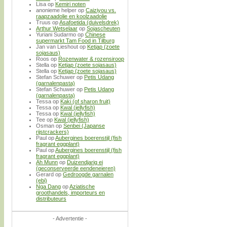
Lisa
op
Kemiri noten
anonieme helper
op
Caiziyou vs.
raapzaadolie en koolzaadolie
Truus
op
Asafoetida (duivelsdrek)
Arthur Wetselaar
op
Sojascheuten
Yuriani Sudarmo
op
Chinese
supermarkt Tam Food in Tilburg
Jan van Lieshout
op
Ketjap (zoete
sojasaus)
Roos
op
Rozenwater & rozensiroop
Stella
op
Ketjap (zoete sojasaus)
Stella
op
Ketjap (zoete sojasaus)
Stefan Schuwer
op
Petis Udang
(garnalenpasta)
Stefan Schuwer
op
Petis Udang
(garnalenpasta)
Tessa
op
Kaki (of sharon fruit)
Tessa
op
Kwal (jellyfish)
Tessa
op
Kwal (jellyfish)
Tee
op
Kwal (jellyfish)
Osman
op
Senbei (Japanse
rijstcrackers)
Paul
op
Aubergines boerenstijl (fish
fragrant eggplant)
Paul
op
Aubergines boerenstijl (fish
fragrant eggplant)
Ah Munn
op
Duizendjarig ei
(geconserveerde eendeneieren)
Gerard
op
Gedroogde garnalen
(ebi)
Nga Dang
op
Aziatische
groothandels, importeurs en
distributeurs
- Advertentie -