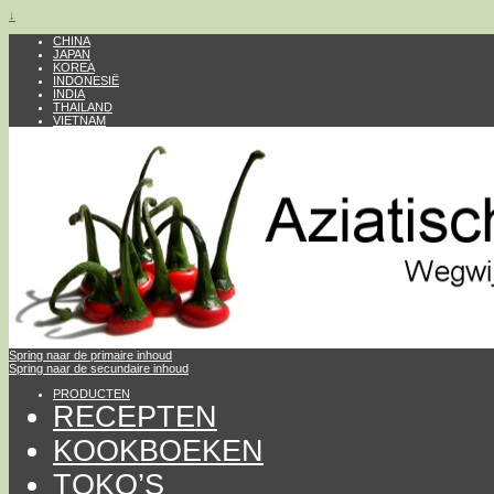
↓
CHINA
JAPAN
KOREA
INDONESIË
INDIA
THAILAND
VIETNAM
Spring naar de primaire inhoud
Spring naar de secundaire inhoud
PRODUCTEN
RECEPTEN
KOOKBOEKEN
TOKO’S