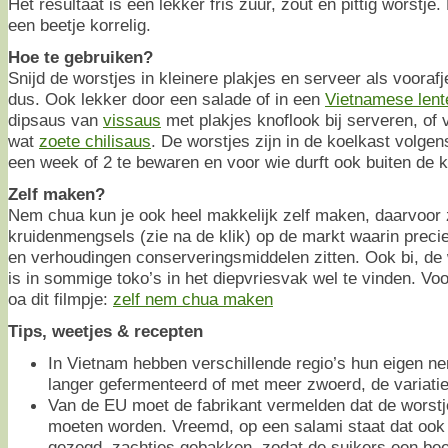
Het resultaat is een lekker fris zuur, zout en pittig worstje
een beetje korrelig.
Hoe te gebruiken?
Snijd de worstjes in kleinere plakjes en serveer als vooraf
dus. Ook lekker door een salade of in een
Vietnamese lente
dipsaus van
vissaus
met plakjes knoflook bij serveren, of 
wat
zoete chilisaus
. De worstjes zijn in de koelkast volg
een week of 2 te bewaren en voor wie durft ook buiten de k
Zelf maken?
Nem chua kun je ook heel makkelijk zelf maken, daarvoor z
kruidenmengsels (zie na de klik) op de markt waarin preci
en verhoudingen conserveringsmiddelen zitten. Ook bi, de w
is in sommige toko’s in het diepvriesvak wel te vinden. Voor
oa dit filmpje:
zelf nem chua maken
Tips, weetjes & recepten
In Vietnam hebben verschillende regio’s hun eigen 
langer gefermenteerd of met meer zwoerd, de variaties 
Van de EU moet de fabrikant vermelden dat de worst
moeten worden. Vreemd, op een salami staat dat ook 
gezegd, zachtjes gebakken, zodat de suikers een bee