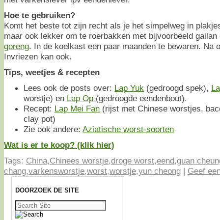
Hoe te gebruiken?
Komt het beste tot zijn recht als je het simpelweg in plakjes
maar ook lekker om te roerbakken met bijvoorbeeld gailan 
goreng
. In de koelkast een paar maanden te bewaren. Na 
Invriezen kan ook.
Tips, weetjes & recepten
Lees ook de posts over:
Lap Yuk
(gedroogd spek),
La
worstje) en
Lap Op
(gedroogde eendenbout).
Recept:
Lap Mei Fan
(rijst met Chinese worstjes, ba
clay pot)
Zie ook andere:
Aziatische worst-soorten
Wat is er te koop? (klik hier)
Tags:
China
,
Chinees worstje
,
droge worst
,
eend
,
guan cheun
chang
,
varkensworstje
,
worst
,
worstje
,
yun cheong
|
Geef een
DOORZOEK DE SITE
Zoeken
naar: