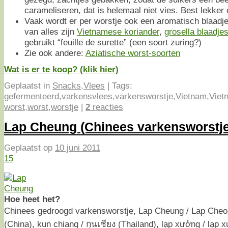
carameliseren, dat is helemaal niet vies. Best lekker 
Vaak wordt er per worstje ook een aromatisch blaadj
van alles zijn
Vietnamese koriander
,
grosella blaadje
gebruikt “feuille de surette” (een soort zuring?)
Zie ook andere:
Aziatische worst-soorten
Wat is er te koop? (klik hier)
Geplaatst in
Snacks
,
Vlees
|
Tags:
gefermenteerd
,
varkensvlees
,
varkensworstje
,
Vietnam
,
Viet
worst
,
worst
,
worstje
|
2
reacties
Lap Cheung (Chinees varkensworstje
Geplaatst op
10 juni 2011
15
Hoe heet het?
Chinees gedroogd varkensworstje, Lap Cheung / Lap Che
(China), kun chiang / กุนเชียง (Thailand), lạp xưởng / lạp