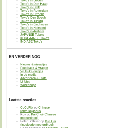
Toko’s in Leiden
Toko’s in Den Haag
Toko’s in Delft
Toko’s in Rotterdam
Toko’s in Utrecht
Toko’s Den Bosch
Toko’s in Tilburg
Toko’s in Eindhoven
Toko’s in Helmond
Toko’s in Arnhem
JAPANSE Toko’s
KOREAANSE Toko’s
INDIASE Toko’s
EN VERDER NOG
Nieuws & nieuwtjes
Feedback & Vragen
Vijf leuke quizjes
In de media
Adverteren & Stats
Linkjes
Workshops
Laatste reacties
CoCoFlix
op
Chinese
lichte sojasaus
Roy
op
Kai Choi (Chinese
mosterdkool)
Peter Bottelier
op
Xue Cai
(ingelegde mosterdkool)