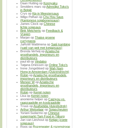
Daan Hutting
op
Konnyaku
Smolders marc
op
Adreslijst Toko’s
in België
Crys
op
Kip in Meestersaus
Wilgo Pelhan
op
Chu Hou Saus
(Kantonese sojabonensaus)
James Clock
op
Chinese
lichte sojasaus
Bink Melcherts
op
Feedback &
Vragen
Marjan
op
Thaise groene
currypasta
JaRoW Wattimena
op
Saté kambing
(saté van geit met ketjapsaus)
Brenda Verheij
op
Aziatische
groothandels, importeurs en
distributeurs
paul idi
op
Vindaloo
Tatjana Driessen
op
Online Toko’s
Irene Jongebloed
op
Wah Nam
Hong in Amsterdam (Duivendrecht)
Robin
op
Aziatische groothandels,
importeurs en distributeurs
Meneer W
op
Aziatische
groothandels, importeurs en
distributeurs
Robin
op
Kemiri noten
Lisa
op
Kemiri noten
anonieme helper
op
Caiziyou vs.
raapzaadolie en koolzaadolie
Truus
op
Asafoetida (duivelsdrek)
Arthur Wetselaar
op
Sojascheuten
Yuriani Sudarmo
op
Chinese
supermarkt Tam Food in Tilburg
Jan van Lieshout
op
Ketjap (zoete
sojasaus)
Roos
op
Rozenwater & rozensiroop