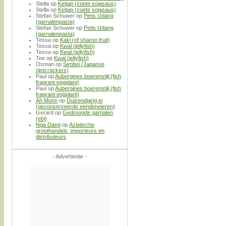
Stella
op
Ketjap (zoete sojasaus)
Stella
op
Ketjap (zoete sojasaus)
Stefan Schuwer
op
Petis Udang
(garnalenpasta)
Stefan Schuwer
op
Petis Udang
(garnalenpasta)
Tessa
op
Kaki (of sharon fruit)
Tessa
op
Kwal (jellyfish)
Tessa
op
Kwal (jellyfish)
Tee
op
Kwal (jellyfish)
Osman
op
Senbei (Japanse
rijstcrackers)
Paul
op
Aubergines boerenstijl (fish
fragrant eggplant)
Paul
op
Aubergines boerenstijl (fish
fragrant eggplant)
Ah Munn
op
Duizendjarig ei
(geconserveerde eendeneieren)
Gerard
op
Gedroogde garnalen
(ebi)
Nga Dang
op
Aziatische
groothandels, importeurs en
distributeurs
- Advertentie -