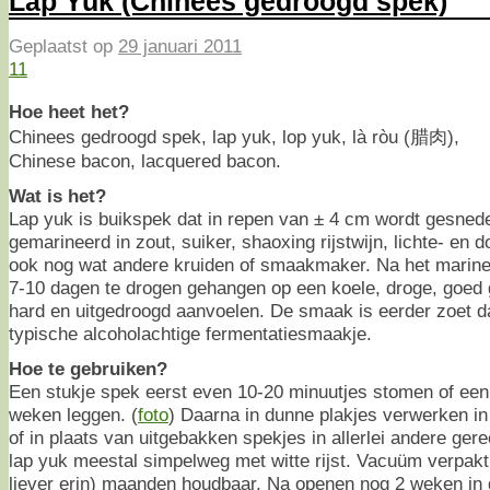
Lap Yuk (Chinees gedroogd spek)
Geplaatst op
29 januari 2011
11
Hoe heet het?
Chinees gedroogd spek, lap yuk, lop yuk, là ròu (腊肉),
Chinese bacon, lacquered bacon.
Wat is het?
Lap yuk is buikspek dat in repen van ± 4 cm wordt gesned
gemarineerd in zout, suiker, shaoxing rijstwijn, lichte- e
ook nog wat andere kruiden of smaakmaker. Na het marin
7-10 dagen te drogen gehangen op een koele, droge, goed g
hard en uitgedroogd aanvoelen. De smaak is eerder zoet da
typische alcoholachtige fermentatiesmaakje.
Hoe te gebruiken?
Een stukje spek eerst even 10-20 minuutjes stomen of een 
weken leggen. (
foto
) Daarna in dunne plakjes verwerken in
of in plaats van uitgebakken spekjes in allerlei andere ger
lap yuk meestal simpelweg met witte rijst. Vacuüm verpakt
liever erin) maanden houdbaar. Na openen nog 2 weken in 