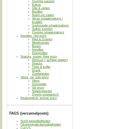
Overige sauzen
Kokos
Olie & vetten
Bouillon
Noten en zaden
Verse smaakmakers /
kruiden
Gedroogde smaakmakers
Suiker soorten
Overige smaakmakers
Noodles, rijst enzo
Rijst & Granen
Meelsoorten
Bonen
Noodles
Deegvellen
Snacks, snoep, thee enzo
Dimsum (-achtige hapjes)
Snacks
Thee & koffie
Drank
Zoetigheden
Vlees, vis, tofu enzo
Vlees
Gevogelte
Vis enzo
Sojaproducten
Overig vegetarisch
Keukengerei, kennis enzo
TAGS (verzamelposts)
Sushi benodigdheden
Okonomiyaki benodigdheden
Curry’s