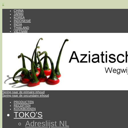
↓
CHINA
JAPAN
KOREA
INDONESIË
INDIA
THAILAND
VIETNAM
Spring naar de primaire inhoud
Spring naar de secundaire inhoud
PRODUCTEN
RECEPTEN
KOOKBOEKEN
TOKO’S
Adreslijst NL