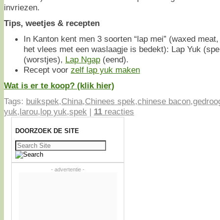
invriezen.
Tips, weetjes & recepten
In Kanton kent men 3 soorten “lap mei” (waxed meat, 
het vlees met een waslaagje is bedekt): Lap Yuk (sp
(worstjes),
Lap Ngap
(eend).
Recept voor
zelf lap yuk maken
Wat is er te koop? (klik hier)
Tags:
buikspek
,
China
,
Chinees spek
,
chinese bacon
,
gedroo
yuk
,
larou
,
lop yuk
,
spek
|
11
reacties
DOORZOEK DE SITE
Zoeken
naar:
- advertentie -