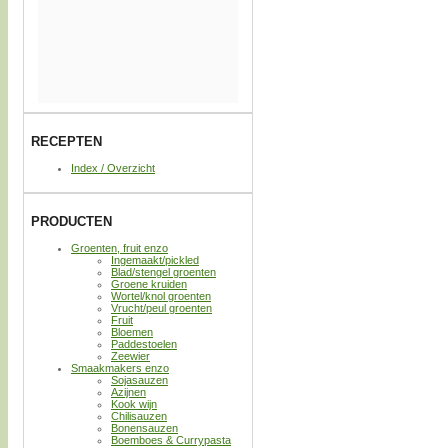
RECEPTEN
Index / Overzicht
PRODUCTEN
Groenten, fruit enzo
Ingemaakt/pickled
Blad/stengel groenten
Groene kruiden
Wortel/knol groenten
Vrucht/peul groenten
Fruit
Bloemen
Paddestoelen
Zeewier
Smaakmakers enzo
Sojasauzen
Azijnen
Kook wijn
Chilisauzen
Bonensauzen
Boemboes & Currypasta