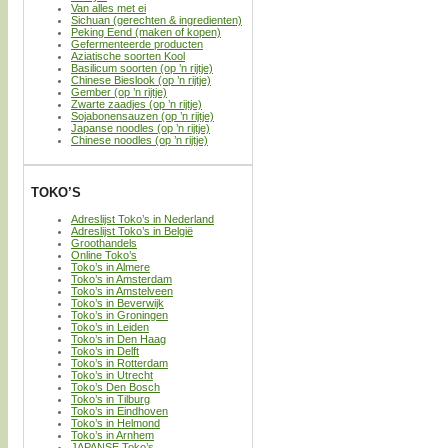
Van alles met ei
Sichuan (gerechten & ingredienten)
Peking Eend (maken of kopen)
Gefermenteerde producten
Aziatische soorten Kool
Basilicum soorten (op ’n rijtje)
Chinese Bieslook (op ’n rijtje)
Gember (op ’n rijtje)
Zwarte zaadjes (op ’n rijtje)
Sojabonensauzen (op ’n rijtje)
Japanse noodles (op ’n rijtje)
Chinese noodles (op ’n rijtje)
TOKO’S
Adreslijst Toko’s in Nederland
Adreslijst Toko’s in België
Groothandels
Online Toko’s
Toko’s in Almere
Toko’s in Amsterdam
Toko’s in Amstelveen
Toko’s in Beverwijk
Toko’s in Groningen
Toko’s in Leiden
Toko’s in Den Haag
Toko’s in Delft
Toko’s in Rotterdam
Toko’s in Utrecht
Toko’s Den Bosch
Toko’s in Tilburg
Toko’s in Eindhoven
Toko’s in Helmond
Toko’s in Arnhem
JAPANSE Toko’s