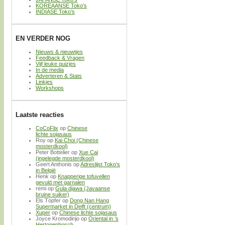
KOREAANSE Toko’s
INDIASE Toko’s
EN VERDER NOG
Nieuws & nieuwtjes
Feedback & Vragen
Vijf leuke quizjes
In de media
Adverteren & Stats
Linkjes
Workshops
Laatste reacties
CoCoFlix
op
Chinese
lichte sojasaus
Roy
op
Kai Choi (Chinese
mosterdkool)
Peter Bottelier
op
Xue Cai
(ingelegde mosterdkool)
Geert Anthonis
op
Adreslijst Toko’s
in België
Henk
op
Knapperige tofuvellen
gevuld met garnalen
remi
op
Gula djawa (Javaanse
bruine suiker)
Els Töpfer
op
Dong Nan Hang
Supermarket in Delft (centrum)
Xuper
op
Chinese lichte sojasaus
Joyce Kromodirijo
op
Oriental in ’s
Hertogenbosch