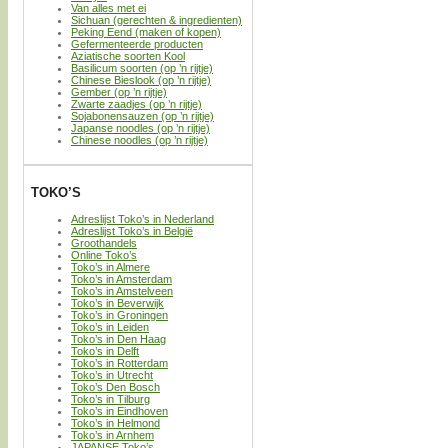
Van alles met ei
Sichuan (gerechten & ingredienten)
Peking Eend (maken of kopen)
Gefermenteerde producten
Aziatische soorten Kool
Basilicum soorten (op ’n rijtje)
Chinese Bieslook (op ’n rijtje)
Gember (op ’n rijtje)
Zwarte zaadjes (op ’n rijtje)
Sojabonensauzen (op ’n rijtje)
Japanse noodles (op ’n rijtje)
Chinese noodles (op ’n rijtje)
TOKO’S
Adreslijst Toko’s in Nederland
Adreslijst Toko’s in België
Groothandels
Online Toko’s
Toko’s in Almere
Toko’s in Amsterdam
Toko’s in Amstelveen
Toko’s in Beverwijk
Toko’s in Groningen
Toko’s in Leiden
Toko’s in Den Haag
Toko’s in Delft
Toko’s in Rotterdam
Toko’s in Utrecht
Toko’s Den Bosch
Toko’s in Tilburg
Toko’s in Eindhoven
Toko’s in Helmond
Toko’s in Arnhem
JAPANSE Toko’s