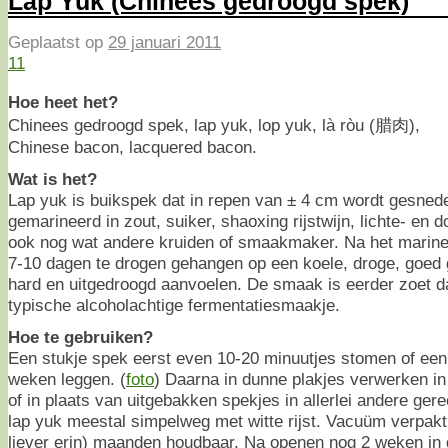
Lap Yuk (Chinees gedroogd spek)
Geplaatst op
29 januari 2011
11
Hoe heet het?
Chinees gedroogd spek, lap yuk, lop yuk, là ròu (腊肉),
Chinese bacon, lacquered bacon.
Wat is het?
Lap yuk is buikspek dat in repen van ± 4 cm wordt gesned
gemarineerd in zout, suiker, shaoxing rijstwijn, lichte- e
ook nog wat andere kruiden of smaakmaker. Na het marin
7-10 dagen te drogen gehangen op een koele, droge, goed g
hard en uitgedroogd aanvoelen. De smaak is eerder zoet da
typische alcoholachtige fermentatiesmaakje.
Hoe te gebruiken?
Een stukje spek eerst even 10-20 minuutjes stomen of een 
weken leggen. (
foto
) Daarna in dunne plakjes verwerken in
of in plaats van uitgebakken spekjes in allerlei andere ger
lap yuk meestal simpelweg met witte rijst. Vacuüm verpakt
liever erin) maanden houdbaar. Na openen nog 2 weken in 