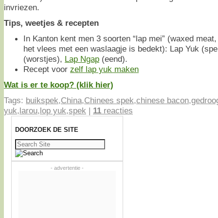
invriezen.
Tips, weetjes & recepten
In Kanton kent men 3 soorten “lap mei” (waxed meat, 
het vlees met een waslaagje is bedekt): Lap Yuk (sp
(worstjes),
Lap Ngap
(eend).
Recept voor
zelf lap yuk maken
Wat is er te koop? (klik hier)
Tags:
buikspek
,
China
,
Chinees spek
,
chinese bacon
,
gedroo
yuk
,
larou
,
lop yuk
,
spek
|
11
reacties
DOORZOEK DE SITE
Zoeken
naar:
- advertentie -