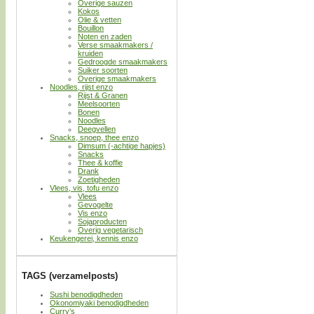
Overige sauzen
Kokos
Olie & vetten
Bouillon
Noten en zaden
Verse smaakmakers /
kruiden
Gedroogde smaakmakers
Suiker soorten
Overige smaakmakers
Noodles, rijst enzo
Rijst & Granen
Meelsoorten
Bonen
Noodles
Deegvellen
Snacks, snoep, thee enzo
Dimsum (-achtige hapjes)
Snacks
Thee & koffie
Drank
Zoetigheden
Vlees, vis, tofu enzo
Vlees
Gevogelte
Vis enzo
Sojaproducten
Overig vegetarisch
Keukengerei, kennis enzo
TAGS (verzamelposts)
Sushi benodigdheden
Okonomiyaki benodigdheden
Curry’s