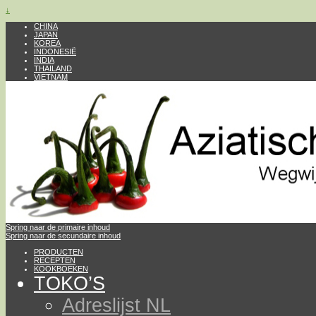
↓
CHINA
JAPAN
KOREA
INDONESIË
INDIA
THAILAND
VIETNAM
Spring naar de primaire inhoud
Spring naar de secundaire inhoud
PRODUCTEN
RECEPTEN
KOOKBOEKEN
TOKO’S
Adreslijst NL