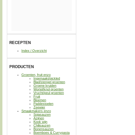
RECEPTEN
Index / Overzicht
PRODUCTEN
Groenten, fruit enzo
Ingemaakt/pickled
Blad/stengel groenten
Groene kruiden
Wortel/knol groenten
Vrucht/peul groenten
Fruit
Bloemen
Paddestoelen
Zeewier
Smaakmakers enzo
Sojasauzen
Azijnen
Kook wijn
Chilisauzen
Bonensauzen
Boemboes & Currypasta