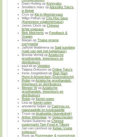
Daan Hutting
op
Konnyaku
Smolders marc
op
Adreslijst Toko’s
in België
Crys
op
Kip in Meestersaus
Wilgo Pelhan
op
Chu Hou Saus
(Kantonese sojabonensaus)
James Clock
op
Chinese
lichte sojasaus
Bink Melcherts
op
Feedback &
Vragen
Marjan
op
Thaise groene
currypasta
JaRoW Wattimena
op
Saté kambing
(saté van geit met ketjapsaus)
Brenda Verheij
op
Aziatische
groothandels, importeurs en
distributeurs
paul idi
op
Vindaloo
Tatjana Driessen
op
Online Toko’s
Irene Jongebloed
op
Wah Nam
Hong in Amsterdam (Duivendrecht)
Robin
op
Aziatische groothandels,
importeurs en distributeurs
Meneer W
op
Aziatische
groothandels, importeurs en
distributeurs
Robin
op
Kemiri noten
Lisa
op
Kemiri noten
anonieme helper
op
Caiziyou vs.
raapzaadolie en koolzaadolie
Truus
op
Asafoetida (duivelsdrek)
Arthur Wetselaar
op
Sojascheuten
Yuriani Sudarmo
op
Chinese
supermarkt Tam Food in Tilburg
Jan van Lieshout
op
Ketjap (zoete
sojasaus)
Roos
op
Rozenwater & rozensiroop