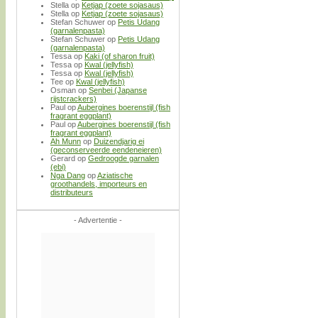
Stella
op
Ketjap (zoete sojasaus)
Stella
op
Ketjap (zoete sojasaus)
Stefan Schuwer
op
Petis Udang
(garnalenpasta)
Stefan Schuwer
op
Petis Udang
(garnalenpasta)
Tessa
op
Kaki (of sharon fruit)
Tessa
op
Kwal (jellyfish)
Tessa
op
Kwal (jellyfish)
Tee
op
Kwal (jellyfish)
Osman
op
Senbei (Japanse
rijstcrackers)
Paul
op
Aubergines boerenstijl (fish
fragrant eggplant)
Paul
op
Aubergines boerenstijl (fish
fragrant eggplant)
Ah Munn
op
Duizendjarig ei
(geconserveerde eendeneieren)
Gerard
op
Gedroogde garnalen
(ebi)
Nga Dang
op
Aziatische
groothandels, importeurs en
distributeurs
- Advertentie -