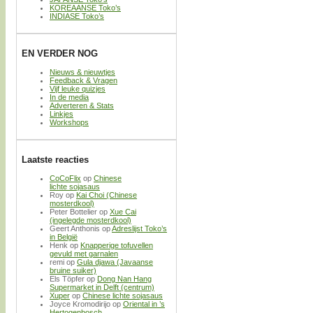
KOREAANSE Toko’s
INDIASE Toko’s
EN VERDER NOG
Nieuws & nieuwtjes
Feedback & Vragen
Vijf leuke quizjes
In de media
Adverteren & Stats
Linkjes
Workshops
Laatste reacties
CoCoFlix
op
Chinese
lichte sojasaus
Roy
op
Kai Choi (Chinese
mosterdkool)
Peter Bottelier
op
Xue Cai
(ingelegde mosterdkool)
Geert Anthonis
op
Adreslijst Toko’s
in België
Henk
op
Knapperige tofuvellen
gevuld met garnalen
remi
op
Gula djawa (Javaanse
bruine suiker)
Els Töpfer
op
Dong Nan Hang
Supermarket in Delft (centrum)
Xuper
op
Chinese lichte sojasaus
Joyce Kromodirijo
op
Oriental in ’s
Hertogenbosch