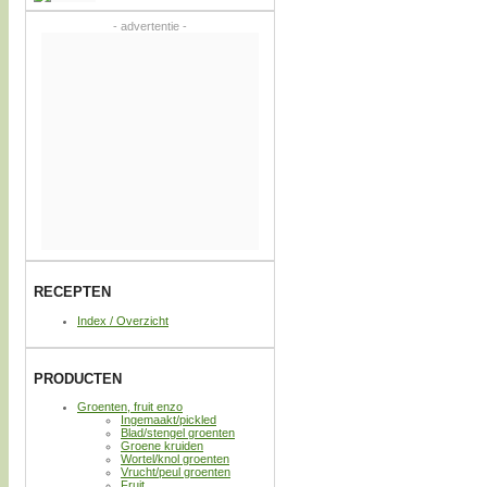
- advertentie -
RECEPTEN
Index / Overzicht
PRODUCTEN
Groenten, fruit enzo
Ingemaakt/pickled
Blad/stengel groenten
Groene kruiden
Wortel/knol groenten
Vrucht/peul groenten
Fruit