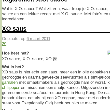
Wat is X.O. sauce? Wat zit erin, waar koop je X.O. sauce,
sauce en een lekker recept met X.O. sauce. Met foto’s en u
ingrediënten.
XO saus
Geplaatst op
6 maart 2011
29
Hoe heet het?
XO sauce, X.O. sauce, XO 酱.
Wat is het?
XO saus is niet echt een saus, meer een in olie gebakken 
gedroogde en daarna geweekte zeevruchten als sint-jakob
garnalen
met smaakmakers als gedroogde ham of worst, k
chilipeper
en misschien een snufje kaneel. Uitgevonden in 
gerenommeerde seafood restaurants in Hong Kong. De naam
benadrukken, net als bij een XO cognac, maar met ouderd
staat voor Exeptionally Old) heeft het niks te maken.