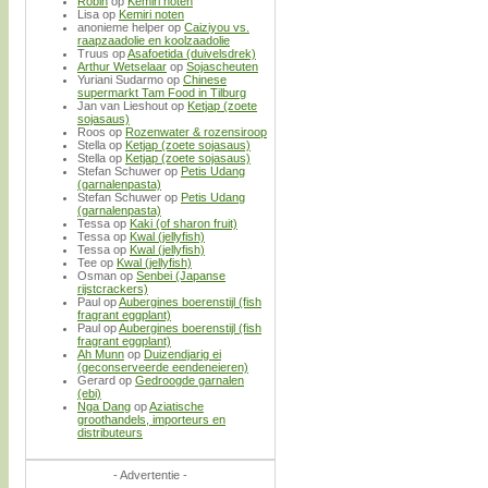
Robin
op
Kemiri noten
Lisa
op
Kemiri noten
anonieme helper
op
Caiziyou vs.
raapzaadolie en koolzaadolie
Truus
op
Asafoetida (duivelsdrek)
Arthur Wetselaar
op
Sojascheuten
Yuriani Sudarmo
op
Chinese
supermarkt Tam Food in Tilburg
Jan van Lieshout
op
Ketjap (zoete
sojasaus)
Roos
op
Rozenwater & rozensiroop
Stella
op
Ketjap (zoete sojasaus)
Stella
op
Ketjap (zoete sojasaus)
Stefan Schuwer
op
Petis Udang
(garnalenpasta)
Stefan Schuwer
op
Petis Udang
(garnalenpasta)
Tessa
op
Kaki (of sharon fruit)
Tessa
op
Kwal (jellyfish)
Tessa
op
Kwal (jellyfish)
Tee
op
Kwal (jellyfish)
Osman
op
Senbei (Japanse
rijstcrackers)
Paul
op
Aubergines boerenstijl (fish
fragrant eggplant)
Paul
op
Aubergines boerenstijl (fish
fragrant eggplant)
Ah Munn
op
Duizendjarig ei
(geconserveerde eendeneieren)
Gerard
op
Gedroogde garnalen
(ebi)
Nga Dang
op
Aziatische
groothandels, importeurs en
distributeurs
- Advertentie -