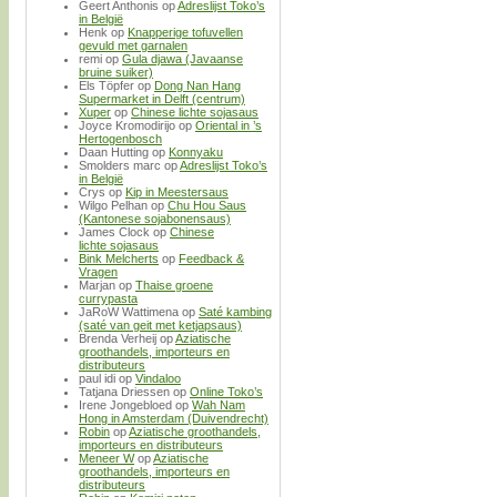
Geert Anthonis
op
Adreslijst Toko’s
in België
Henk
op
Knapperige tofuvellen
gevuld met garnalen
remi
op
Gula djawa (Javaanse
bruine suiker)
Els Töpfer
op
Dong Nan Hang
Supermarket in Delft (centrum)
Xuper
op
Chinese lichte sojasaus
Joyce Kromodirijo
op
Oriental in ’s
Hertogenbosch
Daan Hutting
op
Konnyaku
Smolders marc
op
Adreslijst Toko’s
in België
Crys
op
Kip in Meestersaus
Wilgo Pelhan
op
Chu Hou Saus
(Kantonese sojabonensaus)
James Clock
op
Chinese
lichte sojasaus
Bink Melcherts
op
Feedback &
Vragen
Marjan
op
Thaise groene
currypasta
JaRoW Wattimena
op
Saté kambing
(saté van geit met ketjapsaus)
Brenda Verheij
op
Aziatische
groothandels, importeurs en
distributeurs
paul idi
op
Vindaloo
Tatjana Driessen
op
Online Toko’s
Irene Jongebloed
op
Wah Nam
Hong in Amsterdam (Duivendrecht)
Robin
op
Aziatische groothandels,
importeurs en distributeurs
Meneer W
op
Aziatische
groothandels, importeurs en
distributeurs