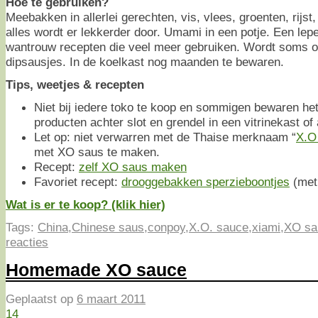
Hoe te gebruiken?
Meebakken in allerlei gerechten, vis, vlees, groenten, rijst,
alles wordt er lekkerder door. Umami in een potje. Een lepe
wantrouw recepten die veel meer gebruiken. Wordt soms o
dipsausjes. In de koelkast nog maanden te bewaren.
Tips, weetjes & recepten
Niet bij iedere toko te koop en sommigen bewaren het
producten achter slot en grendel in een vitrinekast of
Let op: niet verwarren met de Thaise merknaam “
X.O
met XO saus te maken.
Recept:
zelf XO saus maken
Favoriet recept:
drooggebakken sperzieboontjes
(met
Wat is er te koop? (klik hier)
Tags:
China
,
Chinese saus
,
conpoy
,
X.O. sauce
,
xiami
,
XO sa
reacties
Homemade XO sauce
Geplaatst op
6 maart 2011
14