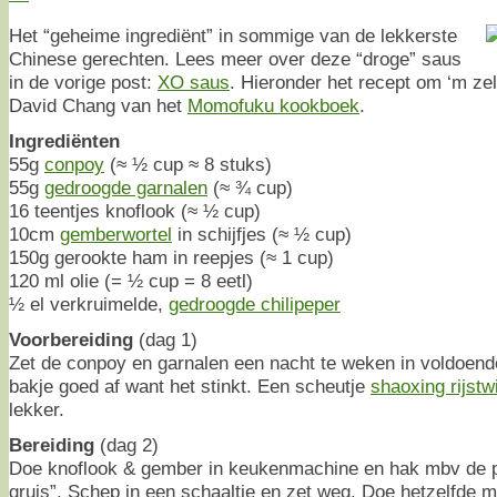
Het “geheime ingrediënt” in sommige van de lekkerste
Chinese gerechten. Lees meer over deze “droge” saus
in de vorige post:
XO saus
. Hieronder het recept om ‘m ze
David Chang van het
Momofuku kookboek
.
Ingrediënten
55g
conpoy
(≈ ½ cup ≈ 8 stuks)
55g
gedroogde garnalen
(≈ ¾ cup)
16 teentjes knoflook (≈ ½ cup)
10cm
gemberwortel
in schijfjes (≈ ½ cup)
150g gerookte ham in reepjes (≈ 1 cup)
120 ml olie (= ½ cup = 8 eetl)
½ el verkruimelde,
gedroogde chilipeper
Voorbereiding
(dag 1)
Zet de conpoy en garnalen een nacht te weken in voldoend
bakje goed af want het stinkt. Een scheutje
shaoxing rijstw
lekker.
Bereiding
(dag 2)
Doe knoflook & gember in keukenmachine en hak mbv de pu
gruis”. Schep in een schaaltje en zet weg. Doe hetzelfde m