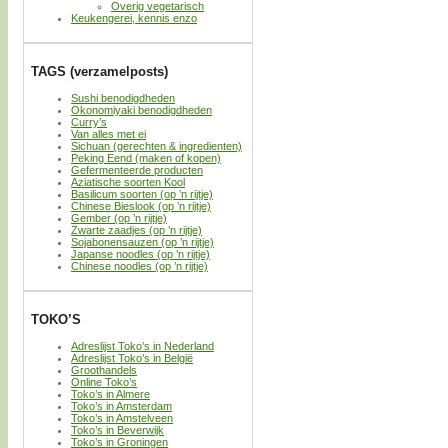
Overig vegetarisch
Keukengerei, kennis enzo
TAGS (verzamelposts)
Sushi benodigdheden
Okonomiyaki benodigdheden
Curry’s
Van alles met ei
Sichuan (gerechten & ingredienten)
Peking Eend (maken of kopen)
Gefermenteerde producten
Aziatische soorten Kool
Basilicum soorten (op ’n rijtje)
Chinese Bieslook (op ’n rijtje)
Gember (op ’n rijtje)
Zwarte zaadjes (op ’n rijtje)
Sojabonensauzen (op ’n rijtje)
Japanse noodles (op ’n rijtje)
Chinese noodles (op ’n rijtje)
TOKO’S
Adreslijst Toko’s in Nederland
Adreslijst Toko’s in België
Groothandels
Online Toko’s
Toko’s in Almere
Toko’s in Amsterdam
Toko’s in Amstelveen
Toko’s in Beverwijk
Toko’s in Groningen