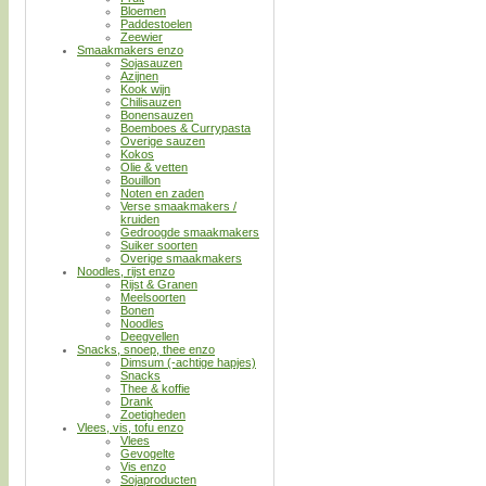
Bloemen
Paddestoelen
Zeewier
Smaakmakers enzo
Sojasauzen
Azijnen
Kook wijn
Chilisauzen
Bonensauzen
Boemboes & Currypasta
Overige sauzen
Kokos
Olie & vetten
Bouillon
Noten en zaden
Verse smaakmakers /
kruiden
Gedroogde smaakmakers
Suiker soorten
Overige smaakmakers
Noodles, rijst enzo
Rijst & Granen
Meelsoorten
Bonen
Noodles
Deegvellen
Snacks, snoep, thee enzo
Dimsum (-achtige hapjes)
Snacks
Thee & koffie
Drank
Zoetigheden
Vlees, vis, tofu enzo
Vlees
Gevogelte
Vis enzo
Sojaproducten