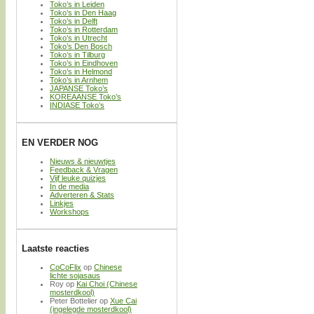
Toko’s in Leiden
Toko’s in Den Haag
Toko’s in Delft
Toko’s in Rotterdam
Toko’s in Utrecht
Toko’s Den Bosch
Toko’s in Tilburg
Toko’s in Eindhoven
Toko’s in Helmond
Toko’s in Arnhem
JAPANSE Toko’s
KOREAANSE Toko’s
INDIASE Toko’s
EN VERDER NOG
Nieuws & nieuwtjes
Feedback & Vragen
Vijf leuke quizjes
In de media
Adverteren & Stats
Linkjes
Workshops
Laatste reacties
CoCoFlix
op
Chinese
lichte sojasaus
Roy
op
Kai Choi (Chinese
mosterdkool)
Peter Bottelier
op
Xue Cai
(ingelegde mosterdkool)