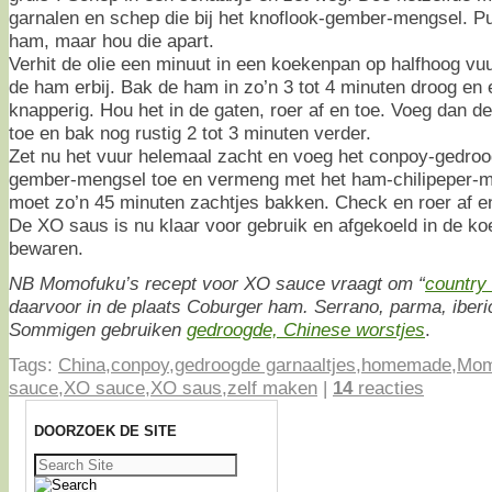
garnalen en schep die bij het knoflook-gember-mengsel. Pul
ham, maar hou die apart.
Verhit de olie een minuut in een koekenpan op halfhoog vu
de ham erbij. Bak de ham in zo’n 3 tot 4 minuten droog en e
knapperig. Hou het in de gaten, roer af en toe. Voeg dan d
toe en bak nog rustig 2 tot 3 minuten verder.
Zet nu het vuur helemaal zacht en voeg het conpoy-gedroo
gember-mengsel toe en vermeng met het ham-chilipeper-m
moet zo’n 45 minuten zachtjes bakken. Check en roer af en
De XO saus is nu klaar voor gebruik en afgekoeld in de k
bewaren.
NB Momofuku’s recept voor XO sauce vraagt om “
country
daarvoor in de plaats Coburger ham. Serrano, parma, iberi
Sommigen gebruiken
gedroogde, Chinese worstjes
.
Tags:
China
,
conpoy
,
gedroogde garnaaltjes
,
homemade
,
Mom
sauce
,
XO sauce
,
XO saus
,
zelf maken
|
14
reacties
DOORZOEK DE SITE
Zoeken
naar: