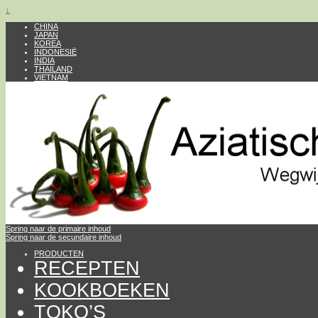
↓
CHINA
JAPAN
KOREA
INDONESIË
INDIA
THAILAND
VIETNAM
Spring naar de primaire inhoud
Spring naar de secundaire inhoud
PRODUCTEN
RECEPTEN
KOOKBOEKEN
TOKO’S