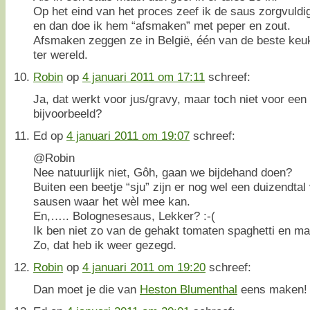
Op het eind van het proces zeef ik de saus zorgvuldi
en dan doe ik hem “afsmaken” met peper en zout.
Afsmaken zeggen ze in België, één van de beste keu
ter wereld.
Robin
op
4 januari 2011 om 17:11
schreef:
Ja, dat werkt voor jus/gravy, maar toch niet voor ee
bijvoorbeeld?
Ed
op
4 januari 2011 om 19:07
schreef:
@Robin
Nee natuurlijk niet, Gôh, gaan we bijdehand doen?
Buiten een beetje “sju” zijn er nog wel een duizendtal 
sausen waar het wèl mee kan.
En,….. Bolognesesaus, Lekker? :-(
Ik ben niet zo van de gehakt tomaten spaghetti en ma
Zo, dat heb ik weer gezegd.
Robin
op
4 januari 2011 om 19:20
schreef:
Dan moet je die van
Heston Blumenthal
eens maken! 