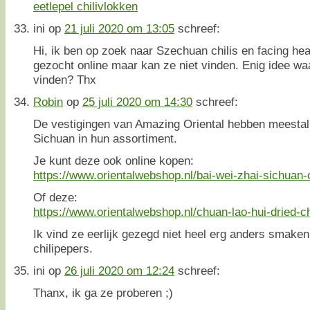
ini
op
21 juli 2020 om 13:05
schreef:
Hi, ik ben op zoek naar Szechuan chilis en facing hea
gezocht online maar kan ze niet vinden. Enig idee wa
vinden? Thx
Robin
op
25 juli 2020 om 14:30
schreef:
De vestigingen van Amazing Oriental hebben meestal w
Sichuan in hun assortiment.
Je kunt deze ook online kopen:
https://www.orientalwebshop.nl/bai-wei-zhai-sichuan-c
Of deze:
https://www.orientalwebshop.nl/chuan-lao-hui-dried-ch
Ik vind ze eerlijk gezegd niet heel erg anders smak
chilipepers.
ini
op
26 juli 2020 om 12:24
schreef:
Thanx, ik ga ze proberen ;)