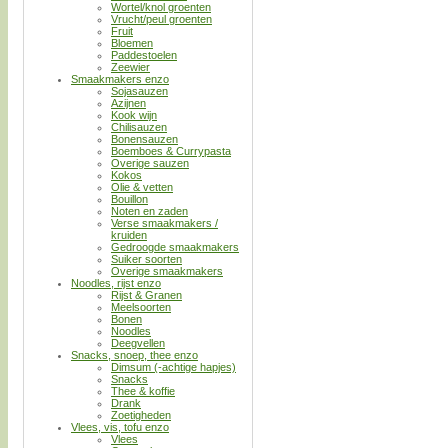
Wortel/knol groenten
Vrucht/peul groenten
Fruit
Bloemen
Paddestoelen
Zeewier
Smaakmakers enzo
Sojasauzen
Azijnen
Kook wijn
Chilisauzen
Bonensauzen
Boemboes & Currypasta
Overige sauzen
Kokos
Olie & vetten
Bouillon
Noten en zaden
Verse smaakmakers /
kruiden
Gedroogde smaakmakers
Suiker soorten
Overige smaakmakers
Noodles, rijst enzo
Rijst & Granen
Meelsoorten
Bonen
Noodles
Deegvellen
Snacks, snoep, thee enzo
Dimsum (-achtige hapjes)
Snacks
Thee & koffie
Drank
Zoetigheden
Vlees, vis, tofu enzo
Vlees