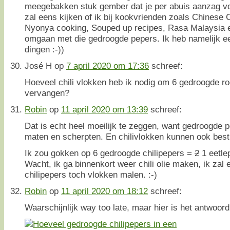
meegebakken stuk gember dat je per abuis aanzag vo
zal eens kijken of ik bij kookvrienden zoals Chinese
Nyonya cooking, Souped up recipes, Rasa Malaysia e.
omgaan met die gedroogde pepers. Ik heb namelijk ee
dingen :-))
José H
op
7 april 2020 om 17:36
schreef:
Hoeveel chili vlokken heb ik nodig om 6 gedroogde ro
vervangen?
Robin
op
11 april 2020 om 13:39
schreef:
Dat is echt heel moeilijk te zeggen, want gedroogde pe
maten en scherpten. En chilivlokken kunnen ook best 
Ik zou gokken op 6 gedroogde chilipepers =
2
1 eetle
Wacht, ik ga binnenkort weer chili olie maken, ik zal
chilipepers toch vlokken malen. :-)
Robin
op
11 april 2020 om 18:12
schreef:
Waarschijnlijk way too late, maar hier is het antwoord