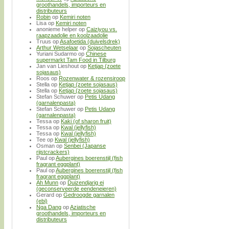
groothandels, importeurs en
distributeurs
Robin
op
Kemiri noten
Lisa
op
Kemiri noten
anonieme helper
op
Caiziyou vs.
raapzaadolie en koolzaadolie
Truus
op
Asafoetida (duivelsdrek)
Arthur Wetselaar
op
Sojascheuten
Yuriani Sudarmo
op
Chinese
supermarkt Tam Food in Tilburg
Jan van Lieshout
op
Ketjap (zoete
sojasaus)
Roos
op
Rozenwater & rozensiroop
Stella
op
Ketjap (zoete sojasaus)
Stella
op
Ketjap (zoete sojasaus)
Stefan Schuwer
op
Petis Udang
(garnalenpasta)
Stefan Schuwer
op
Petis Udang
(garnalenpasta)
Tessa
op
Kaki (of sharon fruit)
Tessa
op
Kwal (jellyfish)
Tessa
op
Kwal (jellyfish)
Tee
op
Kwal (jellyfish)
Osman
op
Senbei (Japanse
rijstcrackers)
Paul
op
Aubergines boerenstijl (fish
fragrant eggplant)
Paul
op
Aubergines boerenstijl (fish
fragrant eggplant)
Ah Munn
op
Duizendjarig ei
(geconserveerde eendeneieren)
Gerard
op
Gedroogde garnalen
(ebi)
Nga Dang
op
Aziatische
groothandels, importeurs en
distributeurs