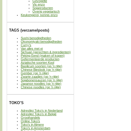
Gevogelte
Vis enzo
Sojaproducten
Overig vegetarisch
Keukengerei, kennis enzo
TAGS (verzamelposts)
Sushi benodigdheden
Okonomiyaki benodigdheden
Curry’s
Van alles met ei
Sichuan (gerechten & ingredienten)
Peking Eend (maken of kopen)
Gefermenteerde producten
Aziatische soorten Kool
Basilicum soorten (op ’n rijtje)
Chinese Bieslook (op ’n rijtje)
Gember (op ’n rijtje)
Zwarte zaadjes (op ’n rijtje)
Sojabonensauzen (op ’n rijtje)
Japanse noodles (op ’n rijtje)
Chinese noodles (op ’n rijtje)
TOKO’S
Adreslijst Toko’s in Nederland
Adreslijst Toko’s in België
Groothandels
Online Toko’s
Toko’s in Almere
Toko’s in Amsterdam