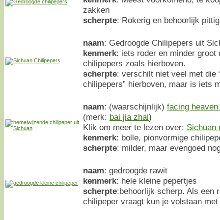
zakken
scherpte
: Rokerig en behoorlijk pittig
naam
: Gedroogde Chilipepers uit Sic
kenmerk
: iets roder en minder groo
chilipepers zoals hierboven.
scherpte
: verschilt niet veel met d
chilipepers” hierboven, maar is iets m
naam
: (waarschijnlijk)
facing heaven
(merk:
bai jia zhai
)
Klik om meer te lezen over:
Sichuan 
kenmerk
: bolle, pionvormige chilipep
scherpte
: milder, maar evengoed nog 
naam
: gedroogde rawit
kenmerk
: hele kleine pepertjes
scherpte
:behoorlijk scherp. Als een
chilipeper vraagt kun je volstaan met 