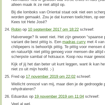
alleen maak ik ze niet altijd op.
Bij die lomboks van Oriental staat ook niet een scherp
worden gemaakt. Zou je dat kunnen toelichten, op ee
Kees tot Hete José?
Robin
op
10 september 2017 om 18:22
schreef:
Halverwege? Ik weet niet. Het zijn gewoon “spaanse 
variant die best pittig is. Een
madras curry
met 4 van
chilipepers is behoorlijk pittig. Te pittig voor mensen 
en natuurlijk niet pittig genoeg voor mensen die altijd
scherpste sambal of hotsauce. Koop nou maar gewoon
Kijk of jij het dan beter uit kunt leggen, want ik kan het
niet zo uit mijn hoofd. ;-)
Fred
op
17 november 2019 om 22:02
schreef:
Wellicht onnozel van mij, maar dien je de gedroogde 
rehydrateren?
Eduardus
op
19 november 2019 om 11:04
schreef:
Veel al wel.