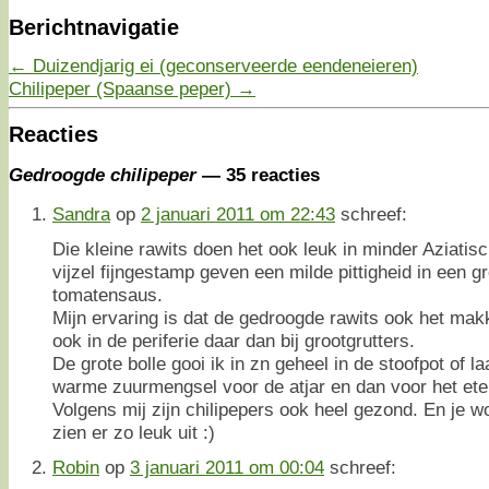
Berichtnavigatie
←
Duizendjarig ei (geconserveerde eendeneieren)
Chilipeper (Spaanse peper)
→
Reacties
Gedroogde chilipeper
— 35 reacties
Sandra
op
2 januari 2011 om 22:43
schreef:
Die kleine rawits doen het ook leuk in minder Aziatisc
vijzel fijngestamp geven een milde pittigheid in een
tomatensaus.
Mijn ervaring is dat de gedroogde rawits ook het makke
ook in de periferie daar dan bij grootgrutters.
De grote bolle gooi ik in zn geheel in de stoofpot of 
warme zuurmengsel voor de atjar en dan voor het ete
Volgens mij zijn chilipepers ook heel gezond. En je w
zien er zo leuk uit :)
Robin
op
3 januari 2011 om 00:04
schreef: