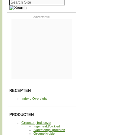
Zoeken
naar:
- advertentie -
RECEPTEN
Index / Overzicht
PRODUCTEN
Groenten, fruit enzo
Ingemaakt/pickled
Blad/stengel groenten
Groene kruiden