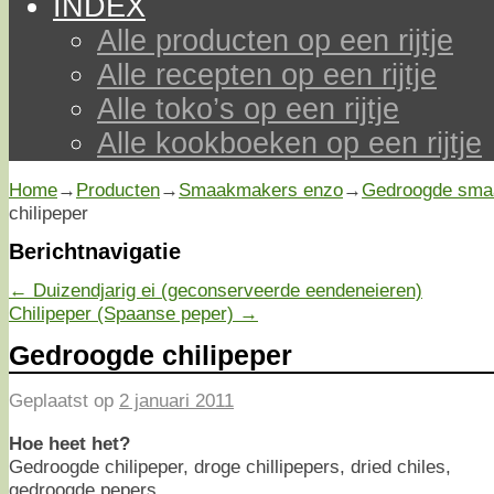
INDEX
Alle producten op een rijtje
Alle recepten op een rijtje
Alle toko’s op een rijtje
Alle kookboeken op een rijtje
Home
→
Producten
→
Smaakmakers enzo
→
Gedroogde sma
chilipeper
Berichtnavigatie
←
Duizendjarig ei (geconserveerde eendeneieren)
Chilipeper (Spaanse peper)
→
Gedroogde chilipeper
Geplaatst op
2 januari 2011
Hoe heet het?
Gedroogde chilipeper, droge chillipepers, dried chiles,
gedroogde pepers.