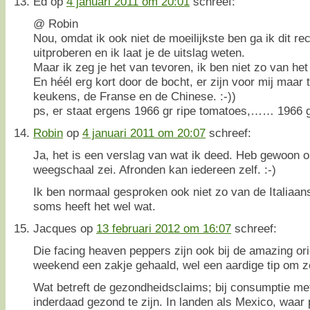
Ed
op
4 januari 2011 om 20:01
schreef:
@ Robin
Nou, omdat ik ook niet de moeilijkste ben ga ik dit rece
uitproberen en ik laat je de uitslag weten.
Maar ik zeg je het van tevoren, ik ben niet zo van het 
En héél erg kort door de bocht, er zijn voor mij maar 
keukens, de Franse en de Chinese. :-))
ps, er staat ergens 1966 gr ripe tomatoes,…… 1966 
Robin
op
4 januari 2011 om 20:07
schreef:
Ja, het is een verslag van wat ik deed. Heb gewoon 
weegschaal zei. Afronden kan iedereen zelf. :-)
Ik ben normaal gesproken ook niet zo van de Italiaa
soms heeft het wel wat.
Jacques
op
13 februari 2012 om 16:07
schreef:
Die facing heaven peppers zijn ook bij de amazing orie
weekend een zakje gehaald, wel een aardige tip om 
Wat betreft de gezondheidsclaims; bij consumptie met
inderdaad gezond te zijn. In landen als Mexico, waar