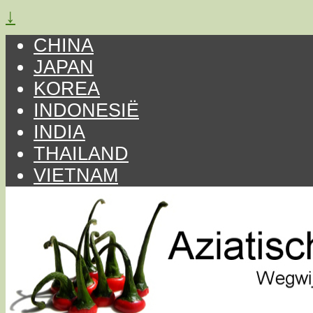
↓
CHINA
JAPAN
KOREA
INDONESIË
INDIA
THAILAND
VIETNAM