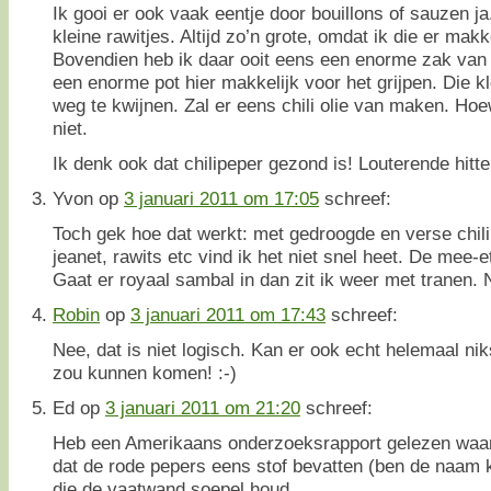
Ik gooi er ook vaak eentje door bouillons of sauzen ja.
kleine rawitjes. Altijd zo’n grote, omdat ik die er makk
Bovendien heb ik daar ooit eens een enorme zak van 
een enorme pot hier makkelijk voor het grijpen. Die kle
weg te kwijnen. Zal er eens chili olie van maken. Ho
niet.
Ik denk ook dat chilipeper gezond is! Louterende hitte.
Yvon
op
3 januari 2011 om 17:05
schreef:
Toch gek hoe dat werkt: met gedroogde en verse chil
jeanet, rawits etc vind ik het niet snel heet. De mee-
Gaat er royaal sambal in dan zit ik weer met tranen. 
Robin
op
3 januari 2011 om 17:43
schreef:
Nee, dat is niet logisch. Kan er ook echt helemaal nik
zou kunnen komen! :-)
Ed
op
3 januari 2011 om 21:20
schreef:
Heb een Amerikaans onderzoeksrapport gelezen waar 
dat de rode pepers eens stof bevatten (ben de naam k
die de vaatwand soepel houd.