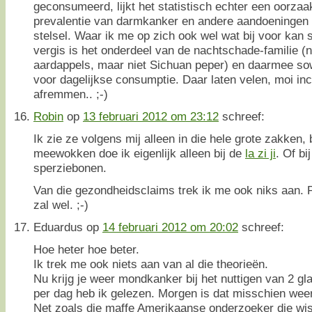
geconsumeerd, lijkt het statistisch echter een oorzaa
prevalentie van darmkanker en andere aandoeningen
stelsel. Waar ik me op zich ook wel wat bij voor kan s
vergis is het onderdeel van de nachtschade-familie (n
aardappels, maar niet Sichuan peper) en daarmee sow
voor dagelijkse consumptie. Daar laten velen, moi incl
afremmen.. ;-)
Robin
op
13 februari 2012 om 23:12
schreef:
Ik zie ze volgens mij alleen in die hele grote zakken, 
meewokken doe ik eigenlijk alleen bij de
la zi ji
. Of b
sperziebonen.
Van die gezondheidsclaims trek ik me ook niks aan. Po
zal wel. ;-)
Eduardus
op
14 februari 2012 om 20:02
schreef:
Hoe heter hoe beter.
Ik trek me ook niets aan van al die theorieën.
Nu krijg je weer mondkanker bij het nuttigen van 2 gl
per dag heb ik gelezen. Morgen is dat misschien weer
Net zoals die maffe Amerikaanse onderzoeker die wis