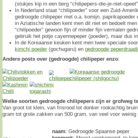
(stukjes kip in een berg “chilipepers-die-je-niet-opeet”
In Nederland staat “chilipoeder” voor een Zuid-Amer
gedroogde chilipeper met o.a. komijn, paprikapoeder 
in Aziatische landen kent men dit niet en bedoelt men
“chilipoeder” gewoon fijn of minder fijn vermalen gedr
gebruik het potje cayennepeper (poeder), maar dus in
In de Koreaanse keuken kent men twee speciale soort
kimchi poeder
(gochugaru) en
gedroogde peperdraad
Andere posts over (gedroogde) chilipeper enzo
:
Welke soorten gedroogde chilipepers zijn er grofweg t
Van groot tot klein, van frisrood tot donker rookachtig bruin
gram tot grote zakken van 500 gram, van veel voor weinig t
naam
: Gedroogde Spaanse peper
kenmerk
: Meest voorkomend, te koop