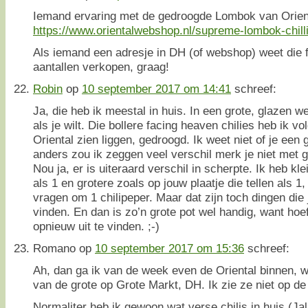
Iemand ervaring met de gedroogde Lombok van Orien
https://www.orientalwebshop.nl/supreme-lombok-chill
Als iemand een adresje in DH (of webshop) weet die f
aantallen verkopen, graag!
Robin
op
10 september 2017 om 14:41
schreef:
Ja, die heb ik meestal in huis. In een grote, glazen 
als je wilt. Die bollere facing heaven chilies heb ik vo
Oriental zien liggen, gedroogd. Ik weet niet of je een
anders zou ik zeggen veel verschil merk je niet met 
Nou ja, er is uiteraard verschil in scherpte. Ik heb kle
als 1 en grotere zoals op jouw plaatje die tellen als 1
vragen om 1 chilipeper. Maar dat zijn toch dingen die 
vinden. En dan is zo’n grote pot wel handig, want hoef
opnieuw uit te vinden. ;-)
Romano
op
10 september 2017 om 15:36
schreef:
Ah, dan ga ik van de week even de Oriental binnen, 
van de grote op Grote Markt, DH. Ik zie ze niet op d
Normaliter heb ik gewoon wat verse chilis in huis (J