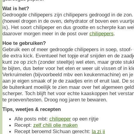
Wat is het?
Gedroogde chilipepers zijn chilipepers gedroogd in de zon
(hoewel drogen in de oven, dehydrator of boven een vuurtje
is). Het soort chilipeper en dus grootte en scherpte kan we
daarover morgen meer in de post over
chilipepers
.
Hoe te gebruiken?
Gebruik een of meer gedroogde chilipepers in soep, stoof-
die extra kick. Eventueel het topje eraf snijden en de zaad
kunt ze op zich (zonder steeltje) wel eten, maar grote stuk
te bijten, dus beter voor het eten er weer uit vissen of in kl
Verkruimelen (bijvoorbeeld mbv een keukenmachine) en je
aan je eigen smaak of je de zaadjes erin of eruit laat. De 
de buitenkant moeilijk te zien maar over het algemeen geld
scherper. Toch blijft het voor echte kaaskoppen het versta
te proeven/testen. Droog nog jaren te bewaren.
Tips, weetjes & recepten
Alle posts mbt:
chilipeper
op een rijtje
Recept:
zelf chili olie maken
Recept beroemd Sichuan gerecht:
la zi ji