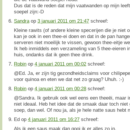
Dus dat is de reden dat mijn vaatwanden op mijn leeft
soepel zijn:-D
Sandra
op
3 januari 2011 om 21:47
schreef:
Kleine rawits (of andere kleine specerijen die je niet 
kan je ook in een thee-ei doen en dat in de pan hange
serveren niet moeilijk te vissen, gewoon thee-eitje we
Ik heb inmiddels een verzameling van 5 thee-eieren i
huis, ondanks dat ik geen thee drink.
Robin
op
4 januari 2011 om 00:02
schreef:
@Ed. Ja, er zijn tig gezondheidsclaims voor chilipeper
voor quinoa en eten we dat net zo graag? Uhuh. :-)
Robin
op
4 januari 2011 om 00:28
schreef:
@Sandra. Ik gebruik ook wel eens een theeëi, maar in
niet ideaal. Heb het idee dat de smaak daar toch niet
soep, dan wel. Of nou ja, als je hele natte saus hebt na
Ed
op
4 januari 2011 om 16:27
schreef:
Als ik een saus maak dan gooi ik er alles zo in.