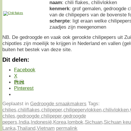
naam
: chili flakes, chilivlokken
kenmerk
: grof gemalen, gedroogde ch
van de chilipepers van de bovenste f
scherpte
: ligt eraan welke chilipeper
zaadjes zijn meegenomen
NB. De gedroogde en vaak ook gerookte chilipepers uit Zu
chipotles zijn moeilijk te krijgen in Nederland en vallen (ge
buiten het bestek van deze site.
Dit delen:
Facebook
X
Print
Pinterest
Geplaatst in
Gedroogde smaakmakers
Tags:
chilies
,
chiliflakes
,
chilipeper
,
chilipepervlokken
,
chilivlokken
,
chiles
,
gedroogde chilipeper
,
gedroogde
pepers
,
India
,
Indonesië
,
Korea
,
lombok
,
Sichuan
,
Sichuan ke
Lanka
,
Thailand
,
Vietnam
permalink