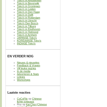
Toko’s in Amstelveen
Toko’s in Beverwijk
Toko’s in Groningen
Toko’s in Leiden
Toko’s in Den Haag
Toko’s in Delft
Toko’s in Rotterdam
Toko’s in Utrecht
Toko’s Den Bosch
Toko’s in Tilburg
Toko’s in Eindhoven
Toko’s in Helmond
Toko’s in Arnhem
JAPANSE Toko’s
KOREAANSE Toko’s
INDIASE Toko’s
EN VERDER NOG
Nieuws & nieuwtjes
Feedback & Vragen
Vijf leuke quizjes
In de media
Adverteren & Stats
Linkjes
Workshops
Laatste reacties
CoCoFlix
op
Chinese
lichte sojasaus
Roy
op
Kai Choi (Chinese