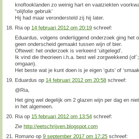
knoflooklanden zo weinig hart en vaatziekten voorkw
“olijfolie gebruik’
Hij had maar verondersteld zij hij later.
Ria
op
14 februari 2012 om 20:19
schreef:
Eduardus, volgens onderliggend onderzoek ging het om
geen onderscheid gemaakt tussen wijn of bier.
Oftewel: het onderzoek is verkeerd ‘uitgelegd’.
Ik vind die theorieen i.h.a. best wel zorgwekkend (of
omgaan).
Het beste wat je kunt doen is je eigen ‘guts’ of ‘smaak’
Eduardus
op
14 februari 2012 om 20:58
schreef:
@Ria,
Het ging wel degelijk om 2 glazen wijn per dag en nie
in het algemeen.
Ria
op
15 februari 2012 om 13:54
schreef:
Zie
http://eetschrijven.blogspot.com
Romano
op
9 september 2017 om 17:25
schreef: