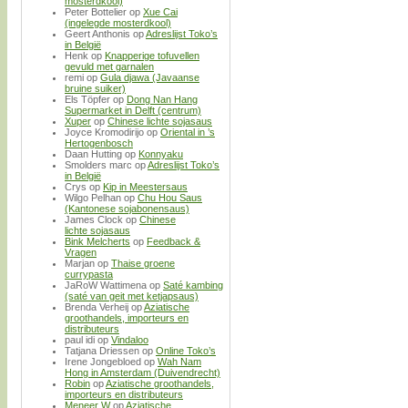
mosterdkool)
Peter Bottelier
op
Xue Cai
(ingelegde mosterdkool)
Geert Anthonis
op
Adreslijst Toko’s
in België
Henk
op
Knapperige tofuvellen
gevuld met garnalen
remi
op
Gula djawa (Javaanse
bruine suiker)
Els Töpfer
op
Dong Nan Hang
Supermarket in Delft (centrum)
Xuper
op
Chinese lichte sojasaus
Joyce Kromodirijo
op
Oriental in ’s
Hertogenbosch
Daan Hutting
op
Konnyaku
Smolders marc
op
Adreslijst Toko’s
in België
Crys
op
Kip in Meestersaus
Wilgo Pelhan
op
Chu Hou Saus
(Kantonese sojabonensaus)
James Clock
op
Chinese
lichte sojasaus
Bink Melcherts
op
Feedback &
Vragen
Marjan
op
Thaise groene
currypasta
JaRoW Wattimena
op
Saté kambing
(saté van geit met ketjapsaus)
Brenda Verheij
op
Aziatische
groothandels, importeurs en
distributeurs
paul idi
op
Vindaloo
Tatjana Driessen
op
Online Toko’s
Irene Jongebloed
op
Wah Nam
Hong in Amsterdam (Duivendrecht)
Robin
op
Aziatische groothandels,
importeurs en distributeurs
Meneer W
op
Aziatische