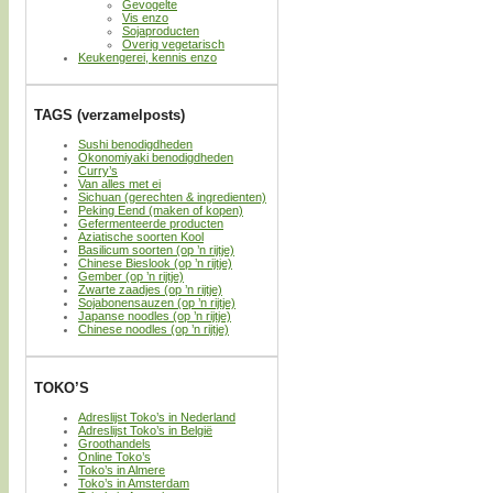
Gevogelte
Vis enzo
Sojaproducten
Overig vegetarisch
Keukengerei, kennis enzo
TAGS (verzamelposts)
Sushi benodigdheden
Okonomiyaki benodigdheden
Curry’s
Van alles met ei
Sichuan (gerechten & ingredienten)
Peking Eend (maken of kopen)
Gefermenteerde producten
Aziatische soorten Kool
Basilicum soorten (op ’n rijtje)
Chinese Bieslook (op ’n rijtje)
Gember (op ’n rijtje)
Zwarte zaadjes (op ’n rijtje)
Sojabonensauzen (op ’n rijtje)
Japanse noodles (op ’n rijtje)
Chinese noodles (op ’n rijtje)
TOKO’S
Adreslijst Toko’s in Nederland
Adreslijst Toko’s in België
Groothandels
Online Toko’s
Toko’s in Almere
Toko’s in Amsterdam