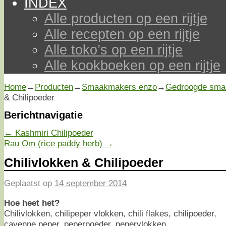
INDEX
Alle producten op een rijtje
Alle recepten op een rijtje
Alle toko’s op een rijtje
Alle kookboeken op een rijtje
Home
→
Producten
→
Smaakmakers enzo
→
Gedroogde sma
& Chilipoeder
Berichtnavigatie
←
Kashmiri Chilipoeder
Rau Om (rice paddy herb)
→
Chilivlokken & Chilipoeder
Geplaatst op
14 september 2014
Hoe heet het?
Chilivlokken, chilipeper vlokken, chili flakes, chilipoeder,
cayenne peper, peperpoeder, pepervlokken.