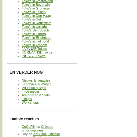
Toko’s in Amstelveen
Toko’s in Beverwijk
Toko’s in Groningen
Toko’s in Leiden
Toko’s in Den Haag
Toko’s in Delft
Toko’s in Rotterdam
Toko’s in Utrecht
Toko’s Den Bosch
Toko’s in Tilburg
Toko’s in Eindhoven
Toko’s in Helmond
Toko’s in Arnhem
JAPANSE Toko’s
KOREAANSE Toko’s
INDIASE Toko’s
EN VERDER NOG
Nieuws & nieuwtjes
Feedback & Vragen
Vijf leuke quizjes
In de media
Adverteren & Stats
Linkjes
Workshops
Laatste reacties
CoCoFlix
op
Chinese
lichte sojasaus
Roy
op
Kai Choi (Chinese