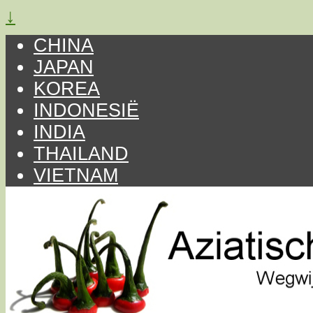
↓
CHINA
JAPAN
KOREA
INDONESIË
INDIA
THAILAND
VIETNAM