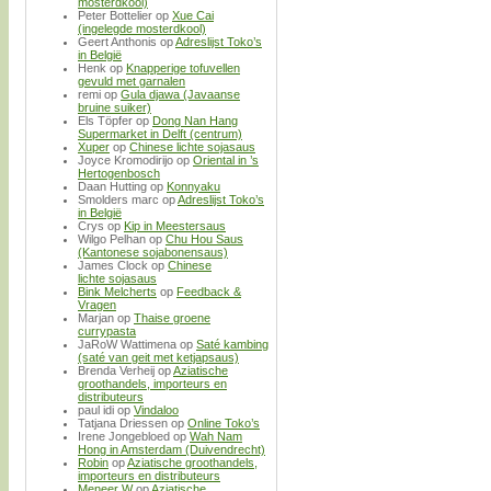
mosterdkool)
Peter Bottelier
op
Xue Cai
(ingelegde mosterdkool)
Geert Anthonis
op
Adreslijst Toko’s
in België
Henk
op
Knapperige tofuvellen
gevuld met garnalen
remi
op
Gula djawa (Javaanse
bruine suiker)
Els Töpfer
op
Dong Nan Hang
Supermarket in Delft (centrum)
Xuper
op
Chinese lichte sojasaus
Joyce Kromodirijo
op
Oriental in ’s
Hertogenbosch
Daan Hutting
op
Konnyaku
Smolders marc
op
Adreslijst Toko’s
in België
Crys
op
Kip in Meestersaus
Wilgo Pelhan
op
Chu Hou Saus
(Kantonese sojabonensaus)
James Clock
op
Chinese
lichte sojasaus
Bink Melcherts
op
Feedback &
Vragen
Marjan
op
Thaise groene
currypasta
JaRoW Wattimena
op
Saté kambing
(saté van geit met ketjapsaus)
Brenda Verheij
op
Aziatische
groothandels, importeurs en
distributeurs
paul idi
op
Vindaloo
Tatjana Driessen
op
Online Toko’s
Irene Jongebloed
op
Wah Nam
Hong in Amsterdam (Duivendrecht)
Robin
op
Aziatische groothandels,
importeurs en distributeurs
Meneer W
op
Aziatische