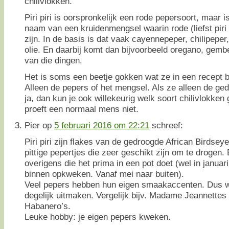
chilivlokken.
Piri piri is oorspronkelijk een rode pepersoort, maar 
naam van een kruidenmengsel waarin rode (liefst piri 
zijn. In de basis is dat vaak cayennepeper, chilipepe
olie. En daarbij komt dan bijvoorbeeld oregano, gembe
van die dingen.
Het is soms een beetje gokken wat ze in een recept be
Alleen de pepers of het mengsel. Als ze alleen de ge
ja, dan kun je ook willekeurig welk soort chilivlokken
proeft een normaal mens niet.
Pier
op
5 februari 2016 om 22:21
schreef:
Piri piri zijn flakes van de gedroogde African Birdsey
pittige pepertjes die zeer geschikt zijn om te drogen. 
overigens die het prima in een pot doet (wel in januar
binnen opkweken. Vanaf mei naar buiten).
Veel pepers hebben hun eigen smaakaccenten. Dus we
degelijk uitmaken. Vergelijk bijv. Madame Jeannette
Habanero’s.
Leuke hobby: je eigen pepers kweken.