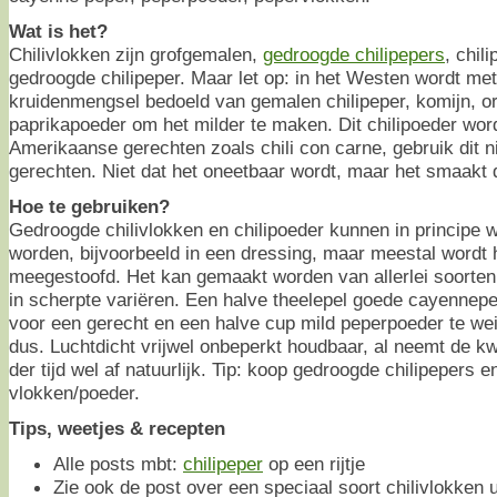
Wat is het?
Chilivlokken zijn grofgemalen,
gedroogde chilipepers
, chil
gedroogde chilipeper. Maar let op: in het Westen wordt met
kruidenmengsel bedoeld van gemalen chilipeper, komijn, 
paprikapoeder om het milder te maken. Dit chilipoeder word
Amerikaanse gerechten zoals chili con carne, gebruik dit ni
gerechten. Niet dat het oneetbaar wordt, maar het smaakt 
Hoe te gebruiken?
Gedroogde chilivlokken en chilipoeder kunnen in principe 
worden, bijvoorbeeld in een dressing, maar meestal wordt
meegestoofd. Het kan gemaakt worden van allerlei soorten
in scherpte variëren. Een halve theelepel goede cayennepep
voor een gerecht en een halve cup mild peperpoeder te wei
dus. Luchtdicht vrijwel onbeperkt houdbaar, al neemt de kw
der tijd wel af natuurlijk. Tip: koop gedroogde chilipepers e
vlokken/poeder.
Tips, weetjes & recepten
Alle posts mbt:
chilipeper
op een rijtje
Zie ook de post over een speciaal soort chilivlokken 