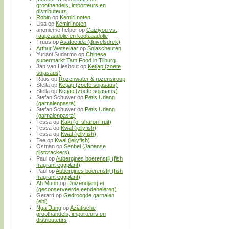
groothandels, importeurs en
distributeurs
Robin
op
Kemiri noten
Lisa
op
Kemiri noten
anonieme helper
op
Caiziyou vs.
raapzaadolie en koolzaadolie
Truus
op
Asafoetida (duivelsdrek)
Arthur Wetselaar
op
Sojascheuten
Yuriani Sudarmo
op
Chinese
supermarkt Tam Food in Tilburg
Jan van Lieshout
op
Ketjap (zoete
sojasaus)
Roos
op
Rozenwater & rozensiroop
Stella
op
Ketjap (zoete sojasaus)
Stella
op
Ketjap (zoete sojasaus)
Stefan Schuwer
op
Petis Udang
(garnalenpasta)
Stefan Schuwer
op
Petis Udang
(garnalenpasta)
Tessa
op
Kaki (of sharon fruit)
Tessa
op
Kwal (jellyfish)
Tessa
op
Kwal (jellyfish)
Tee
op
Kwal (jellyfish)
Osman
op
Senbei (Japanse
rijstcrackers)
Paul
op
Aubergines boerenstijl (fish
fragrant eggplant)
Paul
op
Aubergines boerenstijl (fish
fragrant eggplant)
Ah Munn
op
Duizendjarig ei
(geconserveerde eendeneieren)
Gerard
op
Gedroogde garnalen
(ebi)
Nga Dang
op
Aziatische
groothandels, importeurs en
distributeurs