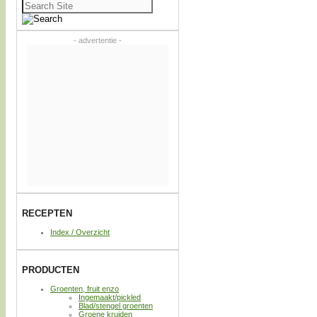
Zoeken
naar:
- advertentie -
RECEPTEN
Index / Overzicht
PRODUCTEN
Groenten, fruit enzo
Ingemaakt/pickled
Blad/stengel groenten
Groene kruiden