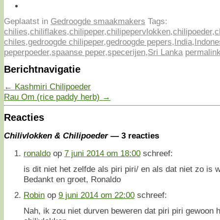
Geplaatst in
Gedroogde smaakmakers
Tags:
chilies
,
chiliflakes
,
chilipeper
,
chilipepervlokken
,
chilipoeder
,
c
chiles
,
gedroogde chilipeper
,
gedroogde pepers
,
India
,
Indone
peperpoeder
,
spaanse peper
,
specerijen
,
Sri Lanka
permalin
Berichtnavigatie
←
Kashmiri Chilipoeder
Rau Om (rice paddy herb)
→
Reacties
Chilivlokken & Chilipoeder
— 3 reacties
ronaldo
op
7 juni 2014 om 18:00
schreef:
is dit niet het zelfde als piri piri/ en als dat niet zo is
Bedankt en groet, Ronaldo
Robin
op
9 juni 2014 om 22:00
schreef:
Nah, ik zou niet durven beweren dat piri piri gewoon 