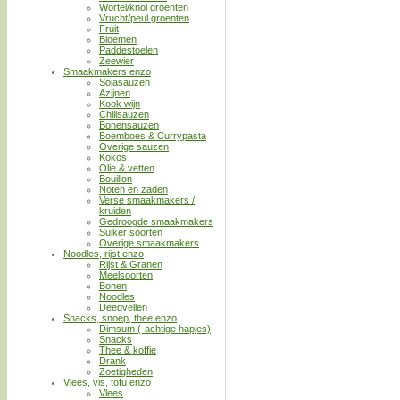
Wortel/knol groenten
Vrucht/peul groenten
Fruit
Bloemen
Paddestoelen
Zeewier
Smaakmakers enzo
Sojasauzen
Azijnen
Kook wijn
Chilisauzen
Bonensauzen
Boemboes & Currypasta
Overige sauzen
Kokos
Olie & vetten
Bouillon
Noten en zaden
Verse smaakmakers /
kruiden
Gedroogde smaakmakers
Suiker soorten
Overige smaakmakers
Noodles, rijst enzo
Rijst & Granen
Meelsoorten
Bonen
Noodles
Deegvellen
Snacks, snoep, thee enzo
Dimsum (-achtige hapjes)
Snacks
Thee & koffie
Drank
Zoetigheden
Vlees, vis, tofu enzo
Vlees