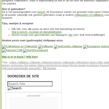
gangbare chilipoeders, maar in tegenstelling tot wat er op het door de importeur opgeplakte 
van paprika.
Hoe te gebruiken?
Dit is het basisingrediënt voor
kimchi
, de Koreaanse manier om groenten (met name Chines
je dit poeder natuurlijk ook gewoon gebruiken zoals je andere
chilipoeders of chiliflakes
zou 
bewaren.
Tips, weetjes & recepten
Klik hier voor alle posts op deze site met betrekking tot kimchi:
Wat is kimchi, recepten en benodigdheden
.
Kimchi recept voor gevorderden van Maangchi:
hier
(incl. leuk instructiefilmpje!)
Andere posts over (gedroogde) chilipeper enzo
:
Wat is er te koop? (klik hier)
Tags:
chilies
,
chiliflakes
,
chilipeper
,
chilipepervlokken
,
chilipoeder
,
chilivlokken
,
dried chiles
,
gedr
pepers
,
gochugaru
,
hot pepper flakes
,
kimchi
,
kimchi peper
,
Kimchi poeder
,
kochukaru
,
Korea
,
chili
,
rood peperpoeder
,
specerijen
|
23
reacties
DOORZOEK DE SITE
Zoeken
naar:
- advertentie -