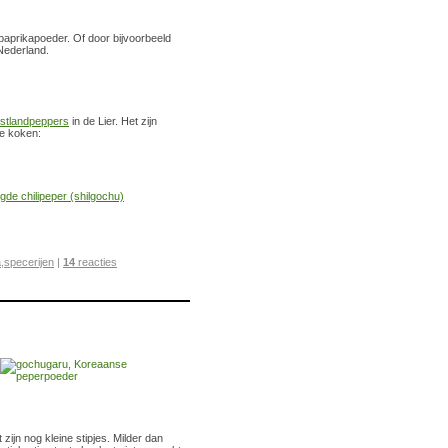
paprikapoeder. Of door bijvoorbeeld
 Nederland.
stlandpeppers
in de Lier. Het zijn
te koken:
a
,
specerijen
|
14
reacties
ijn nog kleine stipjes. Milder dan