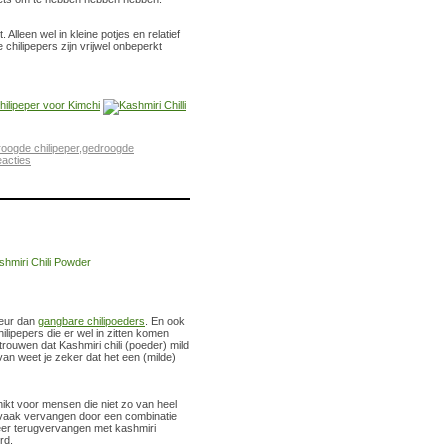
lleen wel in kleine potjes en relatief
chilipepers zijn vrijwel onbeperkt
oogde chilipeper
,
gedroogde
acties
leur dan
gangbare chilipoeders
. En ook
hilipepers die er wel in zitten komen
trouwen dat Kashmiri chili (poeder) mild
van weet je zeker dat het een (milde)
hikt voor mensen die niet zo van heel
r vaak vervangen door een combinatie
weer terugvervangen met kashmiri
rd.