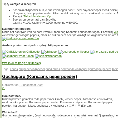
Tips, weetjes & recepten
Kashmiri chilipoeder Kun je dus vervangen door 1 deel cayennepeper met 4 delen 
Hongaars, heet paprikapoeder. Alleen is dat ook nog niet zo makkelijk te vinden in
Recept:
Tikka Masala van Kip
Scores op de schaal van Scoville:
paprika = 100, kashmiri = 2.000, cayenne = 50.000.
Kashmiri chilipepers
Sinds het schrijven van de post kwam ik toch nog Kashmiri chilipepers tegen! En wel bij
We
weliswaar gedroogde pepers, maar ze ruiken echt heerlijk kruidig! Je krijgt meteen zin om 
Andere posts over (gedroogde) chilipeper enzo
:
Wat is er te koop? (klik hier)
Tags:
chilies
,
chilipeper
,
chilipoeder
,
dried chiles
,
gedroogde chilipeper
,
gedroogde pepers
,
Indi
Gochugaru (Koreaans peperpoeder)
Geplaatst op
10 december 2008
23
Hoe heet het?
Kimchi powder, gemalen rode peper voor kimchi, kimchi peper, Koreaanse chilivlokken,
rood paprika poeder, Koreaans peperpoeder, Koreaans chilipoeder, Korean red pepper
powder, hot pepper flakes, gochugaru / kochukaru / 고추가루 (Korea).
Wat is het?
Gochugaru zijn gemalen, (zon)gedroogde, rode pepers, maar niet helemaal fijngemalen, het z