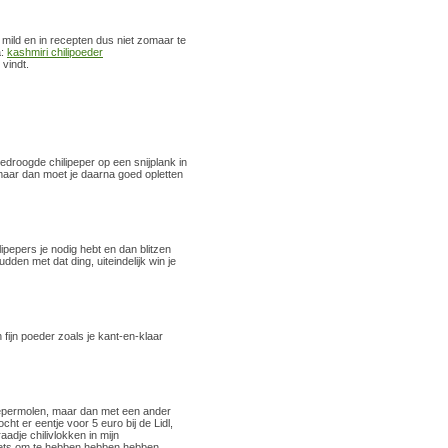
k mild en in recepten dus niet zomaar te
a:
kashmiri chilipoeder
 vindt.
gedroogde chilipeper op een snijplank in
 maar dan moet je daarna goed opletten
pepers je nodig hebt en dan blitzen
den met dat ding, uiteindelijk win je
fijn poeder zoals je kant-en-klaar
 pepermolen, maar dan met een ander
ht er eentje voor 5 euro bij de Lidl,
adje chilivlokken in mijn
dgets om te hebben hebben hebben.