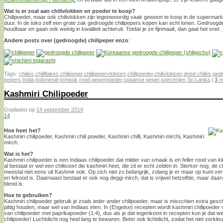
Wat is er zoal aan chilivlokken en poeder te koop?
Chilipoeder, maar ook chilivlokken zijn tegenwoordig vaak gewoon te koop in de supermarkt. A
duur. In de toko zelf een grote zak gedroogde chilipepers kopen kan echt lonen. Gedroogde 
houdbaar en gaan ook weinig in kwaliteit achteruit. Totdat je ze fijnmaalt, dan gaat het snel.
Andere posts over (gedroogde) chilipeper enzo
:
Tags:
chilies
,
chiliflakes
,
chilipeper
,
chilipepervlokken
,
chilipoeder
,
chilivlokken
,
dried chiles
,
gedr
pepers
,
India
,
Indonesië
,
lombok
,
rood peperpoeder
,
spaanse peper
,
specerijen
,
Sri Lanka
|
3
re
Kashmiri Chilipoeder
Geplaatst op
14 september 2014
14
Hoe heet het?
Kashmiri chilipoeder, Kashmiri chili powder, Kashmiri chilli, Kashmiri mirchi, Kashmiri
mirch.
Wat is het?
Kashmiri chilipoeder is een Indiaas chilipoeder dat milder van smaak is en feller rood van k
al bestaat er wel een chilisoort die kashmiri heet, die zit er echt zelden in. Sterker nog, de c
meestal niet eens uit Kashmir ook. Op zich niet zo belangrijk, zolang je er maar op kunt ver
en felrood is. Daarnaast bestaat er ook nog deggi mirch, dat is vrijwel hetzelfde, maar daar
blend is.
Hoe te gebruiken?
Kashmiri chilipoeder gebruik je zoals ieder ander chilipoeder, maar is misschien extra gesc
pittig houden, maar wel van Indiaas eten. In (Engelse) recepten wordt kashmiri chilipoede
van chilipoeder met paprikapoeder (1:4), dus als je dat tegenkomt in recepten kun je dat 
chilipoeder! Luchtdicht nog heel lang te bewaren. Beter ook lichtdicht, zodat het niet verkleu