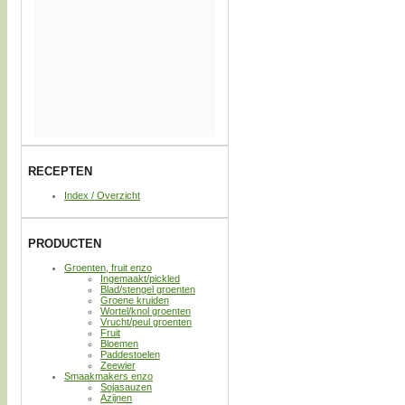
RECEPTEN
Index / Overzicht
PRODUCTEN
Groenten, fruit enzo
Ingemaakt/pickled
Blad/stengel groenten
Groene kruiden
Wortel/knol groenten
Vrucht/peul groenten
Fruit
Bloemen
Paddestoelen
Zeewier
Smaakmakers enzo
Sojasauzen
Azijnen