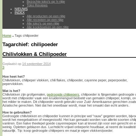
Bezochte toko’s op ’n rijtje
Toko Reviews
NIEUWS
INDEX
Alle producten op een rijtje
Alle recepten op een rijtje
Alle toko’s op een rijtje
Alle kookboeken op een rijtje
Home
→Tags
chilipoeder
Tagarchief:
chilipoeder
Chilivlokken & Chilipoeder
Geplaatst op
14 september 2014
3
Hoe heet het?
Chilivlokken, chilipeper vlokken, chili flakes, chilipoeder, cayenne peper, peperpoeder,
pepervlokken.
Wat is het?
Chilivlokken zijn grofgemalen,
gedroogde chilipepers
, chilipoeder is fijngemalen gedroogde 
wordt met chilipoeder vaak een kruidenmengsel bedoeld van gemalen chilipeper, komijn, 
het milder te maken. Dit chilipoeder wordt gebruikt voor Zuid- Amerikaanse gerechten zoals c
Aziatische gerechten. Niet dat het oneetbaar wordt, maar het smaakt dan echt anders.
Hoe te gebruiken?
Gedroogde chilivlokken en chilipoeder kunnen in principe wel “rauw” gegeten worden, bijv
wordt het meegebakken of meegestoofd. Het kan gemaakt worden van allerlei soorten chil
variëren. Een halve theelepel goede cayennepeper kan al teveel zijn voor een gerecht en 
weinig. Opletten geblazen dus. Luchtdicht vrijwel onbeperkt houdbaar, al neemt de kwaliteit/
natuurlijk. Tip: koop gedroogde chilipepers en maal je eigen vlokken/poeder.