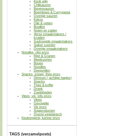
Kook wijn
Chilisauzen
Bonensauzen
Boemboes & Currypasta
Overige sauzen
Kokos
Olie & vetten
Bouillon
Noten en zaden
Verse smaakmakers /
kruiden
Gedroogde smaakmakers
Suiker soorten
Overige smaakmakers
Noodles, rijst enzo
Rijst & Granen
Meelsoorten
Bonen
Noodles
Deegvellen
Snacks, snoep, thee enzo
Dimsum (-achtige hapjes)
Snacks
Thee & koffie
Drank
Zoetigheden
Vlees, vis, tofu enzo
Vlees
Gevogelte
Vis enzo
Sojaproducten
Overig vegetarisch
Keukengerei, kennis enzo
TAGS (verzamelposts)