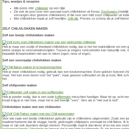
Tips, weetjes & recepten
Alle posts mbt:
chilipeper
op een rijtje
Zie ook de post over een speciaal soort chilivlokken uit Korea:
Gochugaru
(redelij
vervangen door gewone chilivlokken) of die over een mild soort chilipoeder uit Indi
Met chilivlokken maak je zelf heerlijke:
chili olie
. Precies zo scherp als je zelf lekker
ZELF CHILIVLOKKEN MAKEN
Zelf een beetje chilivlokken maken
Heb je maar een snufje of theelepel chilivlokken nodig, dan is het het makkelijkste om een 
kleine stukjes te verkruimelen/snijden. Tussen je vingers verkruimelen kan natuurlijk ook,
bepaalde lichaamsdelen niet aan te raken (ogen, neus of erger).
Zelf een voorraadje chilivlokken maken
Heb je meer chilivlokken nodig, gebruik dan een keukenmachine. Even gokken hoeveel chili
maar. Het kan even duren voor het “pakt”, maar gewoon volhouden en als je kunt, flink schud
het.
Zelf chilipoeder maken
Heb je poeder nodig, dan is een oude
koffiemolen
misschien handiger. Maar let op, echt een 
koopt krijg je er niet mee, maar het is wel heerlijk “vers”. Vers als in “niet oud & muf”.
Chilivlokken malen met een chilimolen
Voor wie vaak een beetje chilivlokken gebruikt zijn er chilimolens uitgevonden. Zoals een
maalmechanisme dat de stugge, harde, gedroogde chilipepers vermaalt tot chili flakes. Ik koc
maar er zijn ook duurdere design merken. Persoonlijk maal ik dan liever af en toe een voorra
keukenmachientje / blendertje
en bewaar dat in een klein kruidenpotje. Er zijn leukere ga