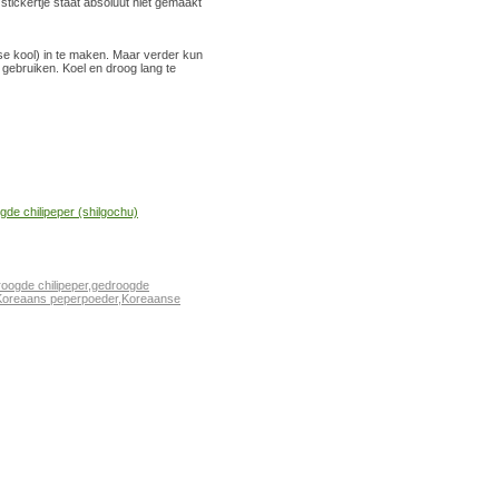
stickertje staat absoluut niet gemaakt
e kool) in te maken. Maar verder kun
gebruiken. Koel en droog lang te
oogde chilipeper
,
gedroogde
Koreaans peperpoeder
,
Koreaanse