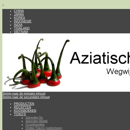
↓
CHINA
JAPAN
KOREA
INDONESIË
INDIA
THAILAND
VIETNAM
Spring naar de primaire inhoud
Spring naar de secundaire inhoud
PRODUCTEN
RECEPTEN
KOOKBOEKEN
TOKO’S
Adreslijst NL
Adreslijst België
Groothandels
Online Toko’s (webshops)