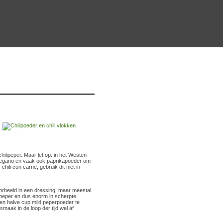
chilipeper. Maar let op: in het Westen
oregano en vaak ook paprikapoeder om
hili con carne, gebruik dit niet in
oorbeeld in een dressing, maar meestal
ipeper en dus enorm in scherpte
een halve cup mild peperpoeder te
smaak in de loop der tijd wel af