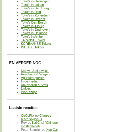
Toko’s in Groningen
Toko’s in Leiden
Toko’s in Den Haag
Toko’s in Delft
Toko’s in Rotterdam
Toko’s in Utrecht
Toko’s Den Bosch
Toko’s in Tilburg
Toko’s in Eindhoven
Toko’s in Helmond
Toko’s in Arnhem
JAPANSE Toko’s
KOREAANSE Toko’s
INDIASE Toko’s
EN VERDER NOG
Nieuws & nieuwtjes
Feedback & Vragen
Vijf leuke quizjes
In de media
Adverteren & Stats
Linkjes
Workshops
Laatste reacties
CoCoFlix
op
Chinese
lichte sojasaus
Roy
op
Kai Choi (Chinese
mosterdkool)
Peter Bottelier
op
Xue Cai