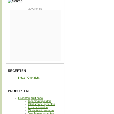
- advertentie -
RECEPTEN
Index / Overzicht
PRODUCTEN
Groenten, fruit enzo
Ingemaakt/pickled
Blad/stengel groenten
Groene kruiden
Wortel/knol groenten
Vrucht/peul groenten