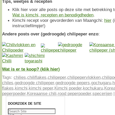
Tips, weetjes & recepten
Klik hier voor alle posts op deze site met betrekking t
Wat is kimchi, recepten en benodigdheden
.
Kimchi recept voor gevorderden van Maangchi:
hier
(
instructiefilmpje!)
Andere posts over (gedroogde) chilipeper enzo
:
Wat is er te koop? (klik hier)
Tags:
chilies
,
chiliflakes
,
chilipeper
,
chilipepervlokken
,
chilipo
chiles
,
gedroogde chilipeper
,
gedroogde pepers
,
gochugaru
,
h
flakes
,
kimchi
,
kimchi peper
,
Kimchi poeder
,
kochukaru
,
Kore
peperpoeder
,
Koreaanse chili
,
rood peperpoeder
,
specerijen
DOORZOEK DE SITE
Zoeken
naar: