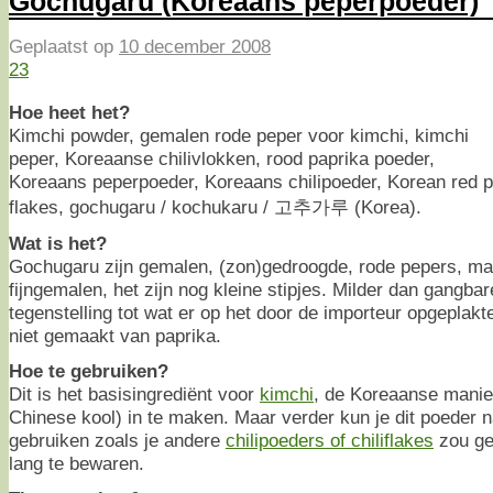
Gochugaru (Koreaans peperpoeder)
Geplaatst op
10 december 2008
23
Hoe heet het?
Kimchi powder, gemalen rode peper voor kimchi, kimchi
peper, Koreaanse chilivlokken, rood paprika poeder,
Koreaans peperpoeder, Koreaans chilipoeder, Korean red 
flakes, gochugaru / kochukaru / 고추가루 (Korea).
Wat is het?
Gochugaru zijn gemalen, (zon)gedroogde, rode pepers, ma
fijngemalen, het zijn nog kleine stipjes. Milder dan gangbar
tegenstelling tot wat er op het door de importeur opgeplakte
niet gemaakt van paprika.
Hoe te gebruiken?
Dit is het basisingrediënt voor
kimchi
, de Koreaanse mani
Chinese kool) in te maken. Maar verder kun je dit poeder 
gebruiken zoals je andere
chilipoeders of chiliflakes
zou ge
lang te bewaren.