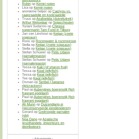
Robin
op
Kemiri noten
Lisa
op
Kemiri noten
anonieme helper
op
Caiziyou vs.
raapzaadolie en koolzaadolie
Truus
op
Asafoetida (duivelsdrek)
Arthur Wetselaar
op
Sojascheuten
Yuriani Sudarmo
op
Chinese
supermarkt Tam Food in Tilburg
Jan van Lieshout
op
Ketjap (zoete
sojasaus)
Roos
op
Rozenwater & rozensiroop
Stella
op
Ketjap (zoete sojasaus)
Stella
op
Ketjap (zoete sojasaus)
Stefan Schuwer
op
Petis Udang
(garnalenpasta)
Stefan Schuwer
op
Petis Udang
(garnalenpasta)
Tessa
op
Kaki (of sharon fruit)
Tessa
op
Kwal (jellyfish)
Tessa
op
Kwal (jellyfish)
Tee
op
Kwal (jellyfish)
Osman
op
Senbei (Japanse
rijstcrackers)
Paul
op
Aubergines boerenstijl (fish
fragrant eggplant)
Paul
op
Aubergines boerenstijl (fish
fragrant eggplant)
Ah Munn
op
Duizendjarig ei
(geconserveerde eendeneieren)
Gerard
op
Gedroogde garnalen
(ebi)
Nga Dang
op
Aziatische
groothandels, importeurs en
distributeurs
- Advertentie -