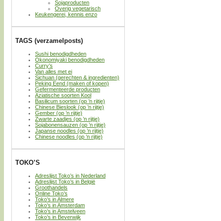
Sojaproducten
Overig vegetarisch
Keukengerei, kennis enzo
TAGS (verzamelposts)
Sushi benodigdheden
Okonomiyaki benodigdheden
Curry’s
Van alles met ei
Sichuan (gerechten & ingredienten)
Peking Eend (maken of kopen)
Gefermenteerde producten
Aziatische soorten Kool
Basilicum soorten (op ’n rijtje)
Chinese Bieslook (op ’n rijtje)
Gember (op ’n rijtje)
Zwarte zaadjes (op ’n rijtje)
Sojabonensauzen (op ’n rijtje)
Japanse noodles (op ’n rijtje)
Chinese noodles (op ’n rijtje)
TOKO’S
Adreslijst Toko’s in Nederland
Adreslijst Toko’s in België
Groothandels
Online Toko’s
Toko’s in Almere
Toko’s in Amsterdam
Toko’s in Amstelveen
Toko’s in Beverwijk