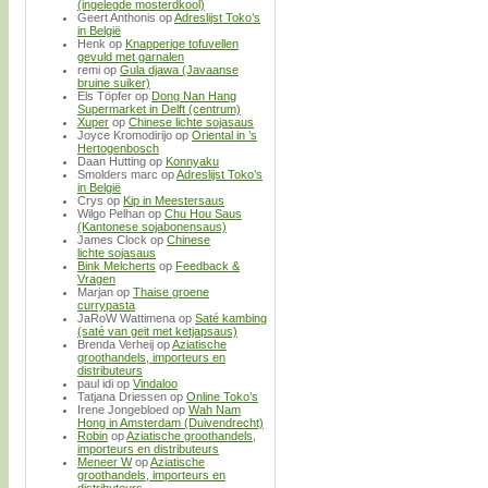
(ingelegde mosterdkool)
Geert Anthonis
op
Adreslijst Toko’s
in België
Henk
op
Knapperige tofuvellen
gevuld met garnalen
remi
op
Gula djawa (Javaanse
bruine suiker)
Els Töpfer
op
Dong Nan Hang
Supermarket in Delft (centrum)
Xuper
op
Chinese lichte sojasaus
Joyce Kromodirijo
op
Oriental in ’s
Hertogenbosch
Daan Hutting
op
Konnyaku
Smolders marc
op
Adreslijst Toko’s
in België
Crys
op
Kip in Meestersaus
Wilgo Pelhan
op
Chu Hou Saus
(Kantonese sojabonensaus)
James Clock
op
Chinese
lichte sojasaus
Bink Melcherts
op
Feedback &
Vragen
Marjan
op
Thaise groene
currypasta
JaRoW Wattimena
op
Saté kambing
(saté van geit met ketjapsaus)
Brenda Verheij
op
Aziatische
groothandels, importeurs en
distributeurs
paul idi
op
Vindaloo
Tatjana Driessen
op
Online Toko’s
Irene Jongebloed
op
Wah Nam
Hong in Amsterdam (Duivendrecht)
Robin
op
Aziatische groothandels,
importeurs en distributeurs
Meneer W
op
Aziatische
groothandels, importeurs en
distributeurs