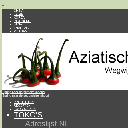
↓
CHINA
JAPAN
KOREA
INDONESIË
INDIA
THAILAND
VIETNAM
Spring naar de primaire inhoud
Spring naar de secundaire inhoud
PRODUCTEN
RECEPTEN
KOOKBOEKEN
TOKO’S
Adreslijst NL