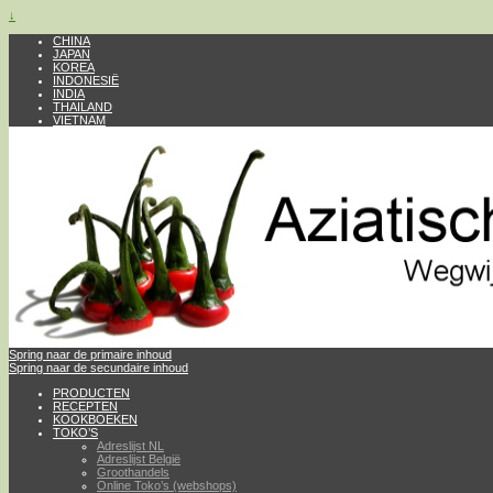
↓
CHINA
JAPAN
KOREA
INDONESIË
INDIA
THAILAND
VIETNAM
Spring naar de primaire inhoud
Spring naar de secundaire inhoud
PRODUCTEN
RECEPTEN
KOOKBOEKEN
TOKO’S
Adreslijst NL
Adreslijst België
Groothandels
Online Toko’s (webshops)