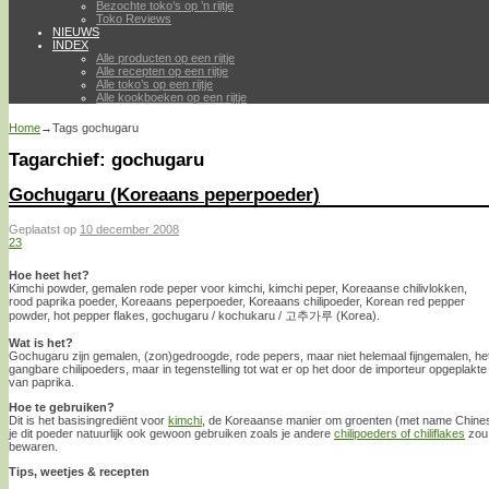
Bezochte toko’s op ’n rijtje
Toko Reviews
NIEUWS
INDEX
Alle producten op een rijtje
Alle recepten op een rijtje
Alle toko’s op een rijtje
Alle kookboeken op een rijtje
Home
→Tags
gochugaru
Tagarchief:
gochugaru
Gochugaru (Koreaans peperpoeder)
Geplaatst op
10 december 2008
23
Hoe heet het?
Kimchi powder, gemalen rode peper voor kimchi, kimchi peper, Koreaanse chilivlokken,
rood paprika poeder, Koreaans peperpoeder, Koreaans chilipoeder, Korean red pepper
powder, hot pepper flakes, gochugaru / kochukaru / 고추가루 (Korea).
Wat is het?
Gochugaru zijn gemalen, (zon)gedroogde, rode pepers, maar niet helemaal fijngemalen, het z
gangbare chilipoeders, maar in tegenstelling tot wat er op het door de importeur opgeplakte 
van paprika.
Hoe te gebruiken?
Dit is het basisingrediënt voor
kimchi
, de Koreaanse manier om groenten (met name Chines
je dit poeder natuurlijk ook gewoon gebruiken zoals je andere
chilipoeders of chiliflakes
zou 
bewaren.
Tips, weetjes & recepten