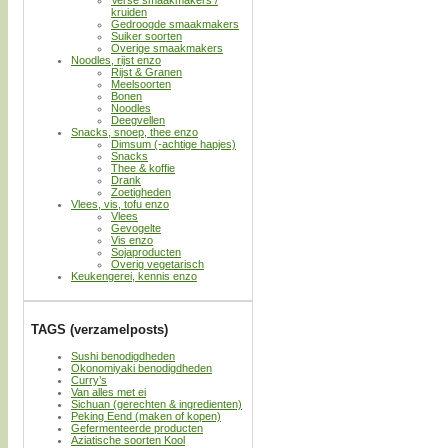
kruiden
Gedroogde smaakmakers
Suiker soorten
Overige smaakmakers
Noodles, rijst enzo
Rijst & Granen
Meelsoorten
Bonen
Noodles
Deegvellen
Snacks, snoep, thee enzo
Dimsum (-achtige hapjes)
Snacks
Thee & koffie
Drank
Zoetigheden
Vlees, vis, tofu enzo
Vlees
Gevogelte
Vis enzo
Sojaproducten
Overig vegetarisch
Keukengerei, kennis enzo
TAGS (verzamelposts)
Sushi benodigdheden
Okonomiyaki benodigdheden
Curry’s
Van alles met ei
Sichuan (gerechten & ingredienten)
Peking Eend (maken of kopen)
Gefermenteerde producten
Aziatische soorten Kool