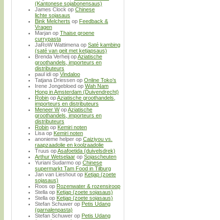
(Kantonese sojabonensaus)
James Clock
op
Chinese
lichte sojasaus
Bink Melcherts
op
Feedback &
Vragen
Marjan
op
Thaise groene
currypasta
JaRoW Wattimena
op
Saté kambing
(saté van geit met ketjapsaus)
Brenda Verheij
op
Aziatische
groothandels, importeurs en
distributeurs
paul idi
op
Vindaloo
Tatjana Driessen
op
Online Toko’s
Irene Jongebloed
op
Wah Nam
Hong in Amsterdam (Duivendrecht)
Robin
op
Aziatische groothandels,
importeurs en distributeurs
Meneer W
op
Aziatische
groothandels, importeurs en
distributeurs
Robin
op
Kemiri noten
Lisa
op
Kemiri noten
anonieme helper
op
Caiziyou vs.
raapzaadolie en koolzaadolie
Truus
op
Asafoetida (duivelsdrek)
Arthur Wetselaar
op
Sojascheuten
Yuriani Sudarmo
op
Chinese
supermarkt Tam Food in Tilburg
Jan van Lieshout
op
Ketjap (zoete
sojasaus)
Roos
op
Rozenwater & rozensiroop
Stella
op
Ketjap (zoete sojasaus)
Stella
op
Ketjap (zoete sojasaus)
Stefan Schuwer
op
Petis Udang
(garnalenpasta)
Stefan Schuwer
op
Petis Udang