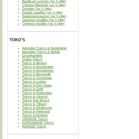
Basilicum soorten (op ’n rijtje)
Chinese Bieslook (op ’n rijtje)
Gember (op ’n rijtje)
Zwarte zaadjes (op ’n rijtje)
Sojabonensauzen (op ’n rijtje)
Japanse noodles (op ’n rijtje)
Chinese noodles (op ’n rijtje)
TOKO’S
Adreslijst Toko’s in Nederland
Adreslijst Toko’s in België
Groothandels
Online Toko’s
Toko’s in Almere
Toko’s in Amsterdam
Toko’s in Amstelveen
Toko’s in Beverwijk
Toko’s in Groningen
Toko’s in Leiden
Toko’s in Den Haag
Toko’s in Delft
Toko’s in Rotterdam
Toko’s in Utrecht
Toko’s Den Bosch
Toko’s in Tilburg
Toko’s in Eindhoven
Toko’s in Helmond
Toko’s in Arnhem
JAPANSE Toko’s
KOREAANSE Toko’s
INDIASE Toko’s