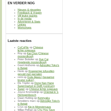
EN VERDER NOG
Nieuws & nieuwtjes
Feedback & Vragen
Vijf leuke quizjes
In de media
Adverteren & Stats
Linkjes
Workshops
Laatste reacties
CoCoFlix
op
Chinese
lichte sojasaus
Roy
op
Kai Choi (Chinese
mosterdkool)
Peter Bottelier
op
Xue Cai
(ingelegde mosterdkool)
Geert Anthonis
op
Adreslijst Toko’s
in België
Henk
op
Knapperige tofuvellen
gevuld met garnalen
remi
op
Gula djawa (Javaanse
bruine suiker)
Els Töpfer
op
Dong Nan Hang
Supermarket in Delft (centrum)
Xuper
op
Chinese lichte sojasaus
Joyce Kromodirijo
op
Oriental in ’s
Hertogenbosch
Daan Hutting
op
Konnyaku
Smolders marc
op
Adreslijst Toko’s
in België
Crys
op
Kip in Meestersaus
Wilgo Pelhan
op
Chu Hou Saus