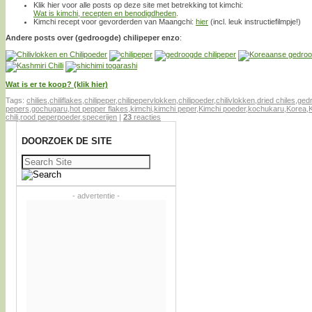
Klik hier voor alle posts op deze site met betrekking tot kimchi:
Wat is kimchi, recepten en benodigdheden
.
Kimchi recept voor gevorderden van Maangchi:
hier
(incl. leuk instructiefilmpje!)
Andere posts over (gedroogde) chilipeper enzo
:
Wat is er te koop? (klik hier)
Tags:
chilies
,
chiliflakes
,
chilipeper
,
chilipepervlokken
,
chilipoeder
,
chilivlokken
,
dried chiles
,
gedr
pepers
,
gochugaru
,
hot pepper flakes
,
kimchi
,
kimchi peper
,
Kimchi poeder
,
kochukaru
,
Korea
,
chili
,
rood peperpoeder
,
specerijen
|
23
reacties
DOORZOEK DE SITE
Zoeken
naar:
- advertentie -