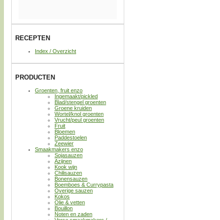
RECEPTEN
Index / Overzicht
PRODUCTEN
Groenten, fruit enzo
Ingemaakt/pickled
Blad/stengel groenten
Groene kruiden
Wortel/knol groenten
Vrucht/peul groenten
Fruit
Bloemen
Paddestoelen
Zeewier
Smaakmakers enzo
Sojasauzen
Azijnen
Kook wijn
Chilisauzen
Bonensauzen
Boemboes & Currypasta
Overige sauzen
Kokos
Olie & vetten
Bouillon
Noten en zaden
Verse smaakmakers /