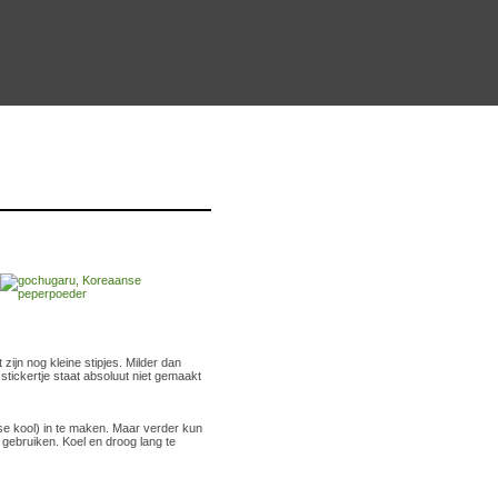
ijn nog kleine stipjes. Milder dan
stickertje staat absoluut niet gemaakt
e kool) in te maken. Maar verder kun
gebruiken. Koel en droog lang te