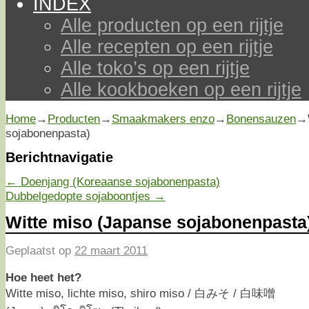
INDEX
Alle producten op een rijtje
Alle recepten op een rijtje
Alle toko’s op een rijtje
Alle kookboeken op een rijtje
Home
→
Producten
→
Smaakmakers enzo
→
Bonensauzen
→
sojabonenpasta)
Berichtnavigatie
←
Doenjang (Koreaanse sojabonenpasta)
Dubbelgedopte sojaboontjes
→
Witte miso (Japanse sojabonenpasta
Geplaatst op
22 maart 2011
Hoe heet het?
Witte miso, lichte miso, shiro miso / 白みそ / 白味噌