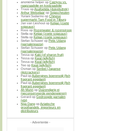
anonieme helper
op
Caiziyou vs.
raapzaadolie en koolzaadolie
Truus
op
Asafoetida (duivelsdrek)
Arthur Wetselaar
op
Sojascheuten
Yuriani Sudarmo
op
Chinese
supermarkt Tam Food in Tilburg
Jan van Lieshout
op
Ketjap (zoete
sojasaus)
Roos
op
Rozenwater & rozensiroop
Stella
op
Ketjap (zoete sojasaus)
Stella
op
Ketjap (zoete sojasaus)
Stefan Schuwer
op
Petis Udang
(garnalenpasta)
Stefan Schuwer
op
Petis Udang
(garnalenpasta)
Tessa
op
Kaki (of sharon fruit)
Tessa
op
Kwal (jellyfish)
Tessa
op
Kwal (jellyfish)
Tee
op
Kwal (jellyfish)
Osman
op
Senbei (Japanse
rijstcrackers)
Paul
op
Aubergines boerenstijl (fish
fragrant eggplant)
Paul
op
Aubergines boerenstijl (fish
fragrant eggplant)
Ah Munn
op
Duizendjarig ei
(geconserveerde eendeneieren)
Gerard
op
Gedroogde garnalen
(ebi)
Nga Dang
op
Aziatische
groothandels, importeurs en
distributeurs
- Advertentie -