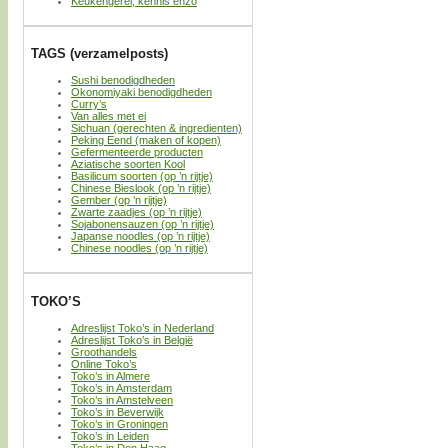
Keukengerei, kennis enzo
TAGS (verzamelposts)
Sushi benodigdheden
Okonomiyaki benodigdheden
Curry’s
Van alles met ei
Sichuan (gerechten & ingredienten)
Peking Eend (maken of kopen)
Gefermenteerde producten
Aziatische soorten Kool
Basilicum soorten (op ’n rijtje)
Chinese Bieslook (op ’n rijtje)
Gember (op ’n rijtje)
Zwarte zaadjes (op ’n rijtje)
Sojabonensauzen (op ’n rijtje)
Japanse noodles (op ’n rijtje)
Chinese noodles (op ’n rijtje)
TOKO’S
Adreslijst Toko’s in Nederland
Adreslijst Toko’s in België
Groothandels
Online Toko’s
Toko’s in Almere
Toko’s in Amsterdam
Toko’s in Amstelveen
Toko’s in Beverwijk
Toko’s in Groningen
Toko’s in Leiden