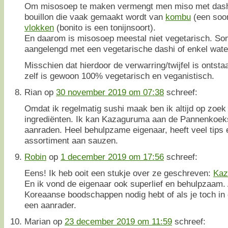
Om misosoep te maken vermengt men miso met das
bouillon die vaak gemaakt wordt van
kombu
(een soor
vlokken
(bonito is een tonijnsoort).
En daarom is misosoep meestal niet vegetarisch. So
aangelengd met een vegetarische dashi of enkel wate
Misschien dat hierdoor de verwarring/twijfel is onts
zelf is gewoon 100% vegetarisch en veganistisch.
Rian
op
30 november 2019 om 07:38
schreef:
Omdat ik regelmatig sushi maak ben ik altijd op zoe
ingrediënten. Ik kan Kazaguruma aan de Pannenkoeks
aanraden. Heel behulpzame eigenaar, heeft veel tips 
assortiment aan sauzen.
Robin
op
1 december 2019 om 17:56
schreef:
Eens! Ik heb ooit een stukje over ze geschreven:
Kaz
En ik vond de eigenaar ook superlief en behulpzaam. 
Koreaanse boodschappen nodig hebt of als je toch in 
een aanrader.
Marian
op
23 december 2019 om 11:59
schreef: