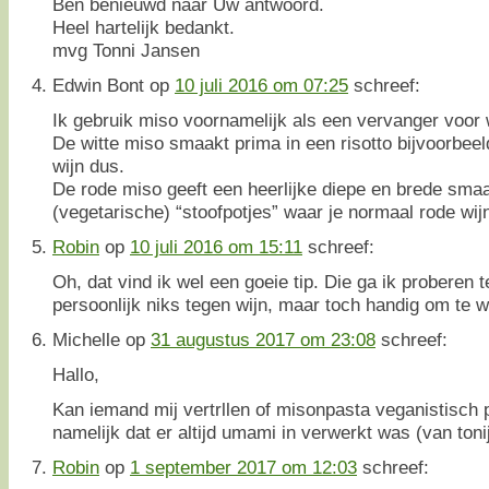
Ben benieuwd naar Uw antwoord.
Heel hartelijk bedankt.
mvg Tonni Jansen
Edwin Bont
op
10 juli 2016 om 07:25
schreef:
Ik gebruik miso voornamelijk als een vervanger voor 
De witte miso smaakt prima in een risotto bijvoorbeel
wijn dus.
De rode miso geeft een heerlijke diepe en brede sma
(vegetarische) “stoofpotjes” waar je normaal rode wij
Robin
op
10 juli 2016 om 15:11
schreef:
Oh, dat vind ik wel een goeie tip. Die ga ik proberen 
persoonlijk niks tegen wijn, maar toch handig om te 
Michelle
op
31 augustus 2017 om 23:08
schreef:
Hallo,
Kan iemand mij vertrllen of misonpasta veganistisch p
namelijk dat er altijd umami in verwerkt was (van toni
Robin
op
1 september 2017 om 12:03
schreef: