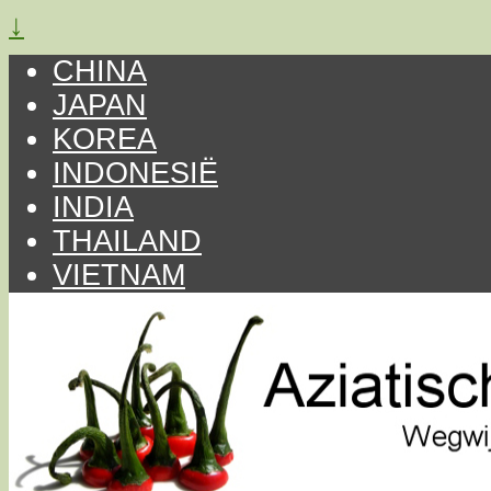
↓
CHINA
JAPAN
KOREA
INDONESIË
INDIA
THAILAND
VIETNAM