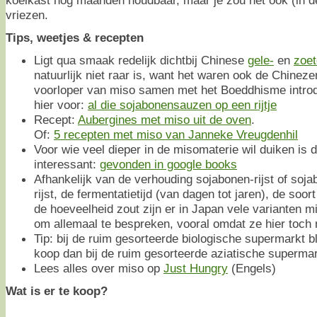
vriezen.
Tips, weetjes & recepten
Ligt qua smaak redelijk dichtbij Chinese
gele-
en
zoe
natuurlijk niet raar is, want het waren ook de Chinez
voorloper van miso samen met het Boeddhisme introd
hier voor:
al die sojabonensauzen op een rijtje
Recept:
Aubergines met miso uit de oven
.
Of:
5 recepten met miso van Janneke Vreugdenhil
Voor wie veel dieper in de misomaterie wil duiken is 
interessant:
gevonden in google books
Afhankelijk van de verhouding sojabonen-rijst of soja
rijst, de fermentatietijd (van dagen tot jaren), de soor
de hoeveelheid zout zijn er in Japan vele varianten m
om allemaal te bespreken, vooral omdat ze hier toch n
Tip: bij de ruim gesorteerde biologische supermarkt b
koop dan bij de ruim gesorteerde aziatische supermar
Lees alles over miso op
Just Hungry
(Engels)
Wat is er te koop?