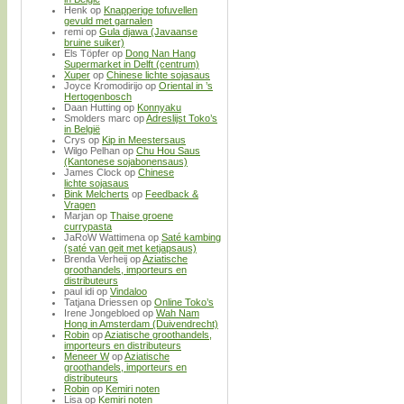
Henk
op
Knapperige tofuvellen
gevuld met garnalen
remi
op
Gula djawa (Javaanse
bruine suiker)
Els Töpfer
op
Dong Nan Hang
Supermarket in Delft (centrum)
Xuper
op
Chinese lichte sojasaus
Joyce Kromodirijo
op
Oriental in ’s
Hertogenbosch
Daan Hutting
op
Konnyaku
Smolders marc
op
Adreslijst Toko’s
in België
Crys
op
Kip in Meestersaus
Wilgo Pelhan
op
Chu Hou Saus
(Kantonese sojabonensaus)
James Clock
op
Chinese
lichte sojasaus
Bink Melcherts
op
Feedback &
Vragen
Marjan
op
Thaise groene
currypasta
JaRoW Wattimena
op
Saté kambing
(saté van geit met ketjapsaus)
Brenda Verheij
op
Aziatische
groothandels, importeurs en
distributeurs
paul idi
op
Vindaloo
Tatjana Driessen
op
Online Toko’s
Irene Jongebloed
op
Wah Nam
Hong in Amsterdam (Duivendrecht)
Robin
op
Aziatische groothandels,
importeurs en distributeurs
Meneer W
op
Aziatische
groothandels, importeurs en
distributeurs
Robin
op
Kemiri noten
Lisa
op
Kemiri noten