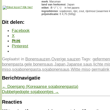
merk
: Maruman
land van herkomst
: Japan
etiket
: 本つ”くり in het japans
ingrediënten
: sojabonen, rijst, zout, rijstmout (waarmee 
prijsindicatie
: € 4,75 (500g)
Dit delen:
Facebook
X
Print
Pinterest
Geplaatst in
Bonensauzen
,
Overige sauzen
Tags:
gefermen
bonenpasta
,
gele bonensaus
,
Japan
,
Japanse saus
,
lichte mi
miso
,
sojabonenpasta
,
sojabonensaus
,
Witte miso
permalink
Berichtnavigatie
←
Doenjang (Koreaanse sojabonenpasta)
Dubbelgedopte sojaboontjes
→
Reacties