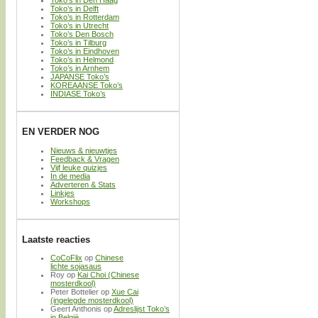
Toko’s in Den Haag
Toko’s in Delft
Toko’s in Rotterdam
Toko’s in Utrecht
Toko’s Den Bosch
Toko’s in Tilburg
Toko’s in Eindhoven
Toko’s in Helmond
Toko’s in Arnhem
JAPANSE Toko’s
KOREAANSE Toko’s
INDIASE Toko’s
EN VERDER NOG
Nieuws & nieuwtjes
Feedback & Vragen
Vijf leuke quizjes
In de media
Adverteren & Stats
Linkjes
Workshops
Laatste reacties
CoCoFlix
op
Chinese
lichte sojasaus
Roy
op
Kai Choi (Chinese
mosterdkool)
Peter Bottelier
op
Xue Cai
(ingelegde mosterdkool)
Geert Anthonis
op
Adreslijst Toko’s
in België