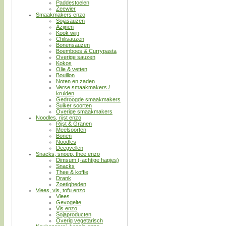
Paddestoelen
Zeewier
Smaakmakers enzo
Sojasauzen
Azijnen
Kook wijn
Chilisauzen
Bonensauzen
Boemboes & Currypasta
Overige sauzen
Kokos
Olie & vetten
Bouillon
Noten en zaden
Verse smaakmakers /
kruiden
Gedroogde smaakmakers
Suiker soorten
Overige smaakmakers
Noodles, rijst enzo
Rijst & Granen
Meelsoorten
Bonen
Noodles
Deegvellen
Snacks, snoep, thee enzo
Dimsum (-achtige hapjes)
Snacks
Thee & koffie
Drank
Zoetigheden
Vlees, vis, tofu enzo
Vlees
Gevogelte
Vis enzo
Sojaproducten
Overig vegetarisch