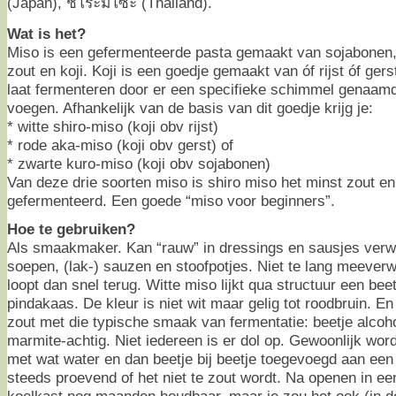
(Japan), ชิโระมิโซะ (Thailand).
Wat is het?
Miso is een gefermenteerde pasta gemaakt van sojabonen, 
zout en koji. Koji is een goedje gemaakt van óf rijst óf ger
laat fermenteren door er een specifieke schimmel genaam
voegen. Afhankelijk van de basis van dit goedje krijg je:
* witte shiro-miso (koji obv rijst)
* rode aka-miso (koji obv gerst) of
* zwarte kuro-miso (koji obv sojabonen)
Van deze drie soorten miso is shiro miso het minst zout en
gefermenteerd. Een goede “miso voor beginners”.
Hoe te gebruiken?
Als smaakmaker. Kan “rauw” in dressings en sausjes verw
soepen, (lak-) sauzen en stoofpotjes. Niet te lang meeve
loopt dan snel terug. Witte miso lijkt qua structuur een be
pindakaas. De kleur is niet wit maar gelig tot roodbruin. E
zout met die typische smaak van fermentatie: beetje alcoho
marmite-achtig. Niet iedereen is er dol op. Gewoonlijk wor
met wat water en dan beetje bij beetje toegevoegd aan een
steeds proevend of het niet te zout wordt. Na openen in een
koelkast nog maanden houdbaar, maar je zou het ook (in d