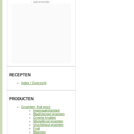
- advertentie -
RECEPTEN
Index / Overzicht
PRODUCTEN
Groenten, fruit enzo
Ingemaakt/pickled
Blad/stengel groenten
Groene kruiden
Wortel/knol groenten
Vrucht/peul groenten
Fruit
Bloemen