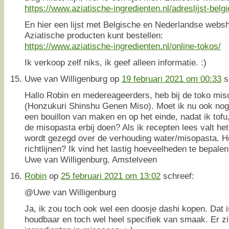
https://www.aziatische-ingredienten.nl/adreslijst-belgi
En hier een lijst met Belgische en Nederlandse websh
Aziatische producten kunt bestellen:
https://www.aziatische-ingredienten.nl/online-tokos/
Ik verkoop zelf niks, ik geef alleen informatie. :)
Uwe van Willigenburg
op
19 februari 2021 om 00:33
s
Hallo Robin en medereageerders, heb bij de toko mi
(Honzukuri Shinshu Genen Miso). Moet ik nu ook nog
een bouillon van maken en op het einde, nadat ik tofu,
de misopasta erbij doen? Als ik recepten lees valt het 
wordt gezegd over de verhouding water/misopasta. He
richtlijnen? Ik vind het lastig hoeveelheden te bepalen
Uwe van Willigenburg, Amstelveen
Robin
op
25 februari 2021 om 13:02
schreef:
@Uwe van Willigenburg
Ja, ik zou toch ook wel een doosje dashi kopen. Dat 
houdbaar en toch wel heel specifiek van smaak. Er zit