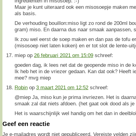
ingredienten in misosoep. :-)
Maar je kunt uiteraard ook een misosoepje maken met
als basis.
De verhouding bouillon:miso ligt zo rond de 200ml bou
gram) miso. En daarna dus naar smaak aanpassen, st
Ik zou wel eerst de soep maken en dan pas de tofu 
(misosoep niet laten koken) en er tot slot de lente-uit
miep
op
26 februari 2021 om 15:09
schreef:
goeden dag, ik lees net dat de geopende miso in de k
Ik heb het in de vriezer gedaan. Kan dat ook? Heeft 
mee? mvg miep
Robin
op
3 maart 2021 om 12:52
schreef:
@miep Ja, miso kun je prima invriezen. Het is daarn
smaak zal dat niets afdoen. (het gaat ook dood als je
Het is waarschijnlijk wel handig om het dan in deelblo
Geef een reactie
Je e-mailadres wordt niet gepubliceerd.
Vereiste velden z