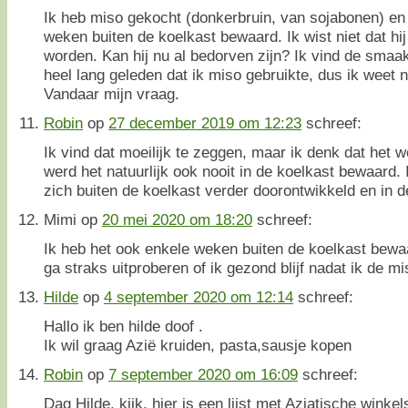
Ik heb miso gekocht (donkerbruin, van sojabonen) en
weken buiten de koelkast bewaard. Ik wist niet dat h
worden. Kan hij nu al bedorven zijn? Ik vind de smaak
heel lang geleden dat ik miso gebruikte, dus ik weet ni
Vandaar mijn vraag.
Robin
op
27 december 2019 om 12:23
schreef:
Ik vind dat moeilijk te zeggen, maar ik denk dat het w
werd het natuurlijk ook nooit in de koelkast bewaard.
zich buiten de koelkast verder doorontwikkeld en in de
Mimi
op
20 mei 2020 om 18:20
schreef:
Ik heb het ook enkele weken buiten de koelkast bewaar
ga straks uitproberen of ik gezond blijf nadat ik de 
Hilde
op
4 september 2020 om 12:14
schreef:
Hallo ik ben hilde doof .
Ik wil graag Azië kruiden, pasta,sausje kopen
Robin
op
7 september 2020 om 16:09
schreef:
Dag Hilde, kijk, hier is een lijst met Aziatische winkel