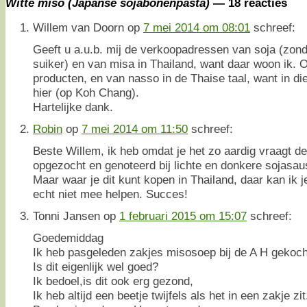
Witte miso (Japanse sojabonenpasta)
— 18 reacties
Willem van Doorn
op
7 mei 2014 om 08:01
schreef:
Geeft u a.u.b. mij de verkoopadressen van soja (zon
suiker) en van misa in Thailand, want daar woon ik. 
producten, en van nasso in de Thaise taal, want in die 
hier (op Koh Chang).
Hartelijke dank.
Robin
op
7 mei 2014 om 11:50
schreef:
Beste Willem, ik heb omdat je het zo aardig vraagt d
opgezocht en genoteerd bij lichte en donkere sojasaus
Maar waar je dit kunt kopen in Thailand, daar kan ik j
echt niet mee helpen. Succes!
Tonni Jansen
op
1 februari 2015 om 15:07
schreef:
Goedemiddag
Ik heb pasgeleden zakjes misosoep bij de A H gekoch
Is dit eigenlijk wel goed?
Ik bedoel,is dit ook erg gezond,
Ik heb altijd een beetje twijfels als het in een zakje zit