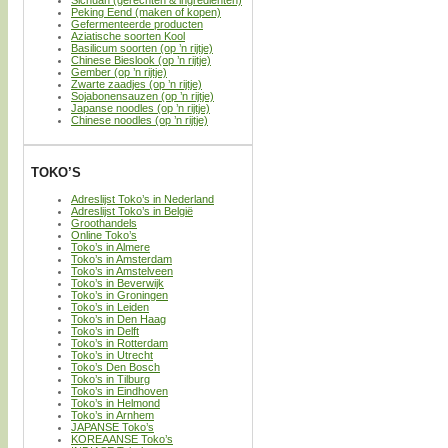
Peking Eend (maken of kopen)
Gefermenteerde producten
Aziatische soorten Kool
Basilicum soorten (op ’n rijtje)
Chinese Bieslook (op ’n rijtje)
Gember (op ’n rijtje)
Zwarte zaadjes (op ’n rijtje)
Sojabonensauzen (op ’n rijtje)
Japanse noodles (op ’n rijtje)
Chinese noodles (op ’n rijtje)
TOKO’S
Adreslijst Toko’s in Nederland
Adreslijst Toko’s in België
Groothandels
Online Toko’s
Toko’s in Almere
Toko’s in Amsterdam
Toko’s in Amstelveen
Toko’s in Beverwijk
Toko’s in Groningen
Toko’s in Leiden
Toko’s in Den Haag
Toko’s in Delft
Toko’s in Rotterdam
Toko’s in Utrecht
Toko’s Den Bosch
Toko’s in Tilburg
Toko’s in Eindhoven
Toko’s in Helmond
Toko’s in Arnhem
JAPANSE Toko’s
KOREAANSE Toko’s