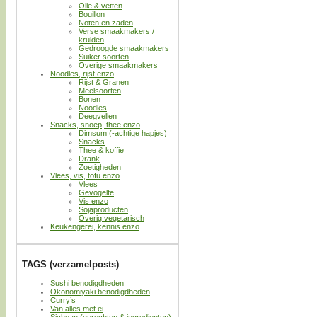
Olie & vetten
Bouillon
Noten en zaden
Verse smaakmakers /
kruiden
Gedroogde smaakmakers
Suiker soorten
Overige smaakmakers
Noodles, rijst enzo
Rijst & Granen
Meelsoorten
Bonen
Noodles
Deegvellen
Snacks, snoep, thee enzo
Dimsum (-achtige hapjes)
Snacks
Thee & koffie
Drank
Zoetigheden
Vlees, vis, tofu enzo
Vlees
Gevogelte
Vis enzo
Sojaproducten
Overig vegetarisch
Keukengerei, kennis enzo
TAGS (verzamelposts)
Sushi benodigdheden
Okonomiyaki benodigdheden
Curry’s
Van alles met ei
Sichuan (gerechten & ingredienten)