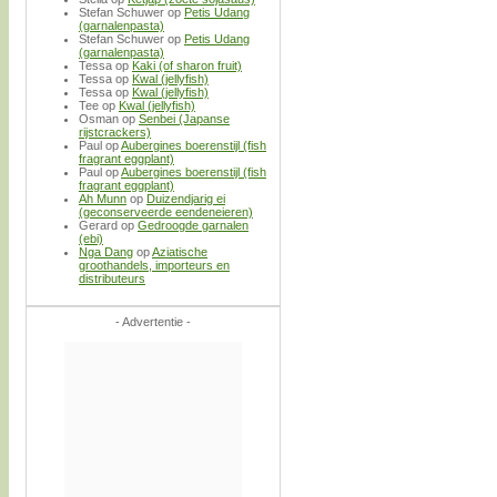
Stefan Schuwer
op
Petis Udang
(garnalenpasta)
Stefan Schuwer
op
Petis Udang
(garnalenpasta)
Tessa
op
Kaki (of sharon fruit)
Tessa
op
Kwal (jellyfish)
Tessa
op
Kwal (jellyfish)
Tee
op
Kwal (jellyfish)
Osman
op
Senbei (Japanse
rijstcrackers)
Paul
op
Aubergines boerenstijl (fish
fragrant eggplant)
Paul
op
Aubergines boerenstijl (fish
fragrant eggplant)
Ah Munn
op
Duizendjarig ei
(geconserveerde eendeneieren)
Gerard
op
Gedroogde garnalen
(ebi)
Nga Dang
op
Aziatische
groothandels, importeurs en
distributeurs
- Advertentie -