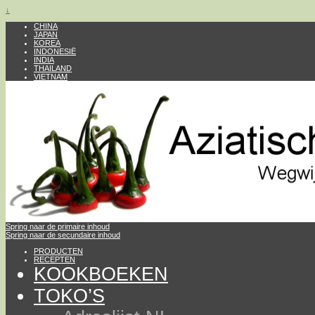
↓
CHINA
JAPAN
KOREA
INDONESIË
INDIA
THAILAND
VIETNAM
Spring naar de primaire inhoud
Spring naar de secundaire inhoud
PRODUCTEN
RECEPTEN
KOOKBOEKEN
TOKO’S