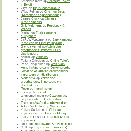
Smolders marc
op
Adreslijst Toko’s
in België
Crys
op
Kip in Meestersaus
Wilgo Pelhan
op
Chu Hou Saus
(Kantonese sojabonensaus)
James Clock
op
Chinese
lichte sojasaus
Bink Melcherts
op
Feedback &
Vragen
Marjan
op
Thaise groene
currypasta
JaRoW Wattimena
op
Saté kambing
(saté van geit met ketjapsaus)
Brenda Verheij
op
Aziatische
groothandels, importeurs en
distributeurs
paul idi
op
Vindaloo
Tatjana Driessen
op
Online Toko’s
Irene Jongebloed
op
Wah Nam
Hong in Amsterdam (Duivendrecht)
Robin
op
Aziatische groothandels,
importeurs en distributeurs
Meneer W
op
Aziatische
groothandels, importeurs en
distributeurs
Robin
op
Kemiri noten
Lisa
op
Kemiri noten
anonieme helper
op
Caiziyou vs.
raapzaadolie en koolzaadolie
Truus
op
Asafoetida (duivelsdrek)
Arthur Wetselaar
op
Sojascheuten
Yuriani Sudarmo
op
Chinese
supermarkt Tam Food in Tilburg
Jan van Lieshout
op
Ketjap (zoete
sojasaus)
Roos
op
Rozenwater & rozensiroop
Stella
op
Ketjap (zoete sojasaus)
Stella
op
Ketjap (zoete sojasaus)