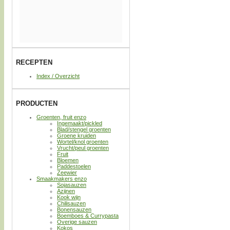
RECEPTEN
Index / Overzicht
PRODUCTEN
Groenten, fruit enzo
Ingemaakt/pickled
Blad/stengel groenten
Groene kruiden
Wortel/knol groenten
Vrucht/peul groenten
Fruit
Bloemen
Paddestoelen
Zeewier
Smaakmakers enzo
Sojasauzen
Azijnen
Kook wijn
Chilisauzen
Bonensauzen
Boemboes & Currypasta
Overige sauzen
Kokos