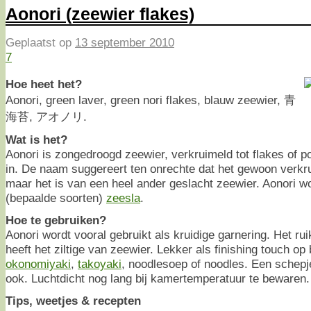
Aonori (zeewier flakes)
Geplaatst op
13 september 2010
7
Hoe heet het?
Aonori, green laver, green nori flakes, blauw zeewier, 青
海苔, アオノリ.
Wat is het?
Aonori is zongedroogd zeewier, verkruimeld tot flakes of p
in. De naam suggereert ten onrechte dat het gewoon verk
maar het is van een heel ander geslacht zeewier. Aonori 
(bepaalde soorten)
zeesla
.
Hoe te gebruiken?
Aonori wordt vooral gebruikt als kruidige garnering. Het ru
heeft het ziltige van zeewier. Lekker als finishing touch op
okonomiyaki
,
takoyaki
, noodlesoep of noodles. Een schepj
ook. Luchtdicht nog lang bij kamertemperatuur te bewaren.
Tips, weetjes & recepten