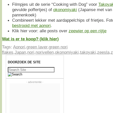
Filmpjes uit de serie “Cooking with Dog” voor
Takoyak
gevulde poffertjes) of
okonomiyaki
(Japanse met van 
pannenkoek)
Combineert lekker met aardappelchips of frietjes. Fo
bestrooid met aonori
.
Klik hier voor: alle posts over
zeewier op een rijtje
Wat is er te koop? (klik hier)
Tags:
Aonori
,
green laver
,
green nori
flakes
,
Japan
,
nori
,
norivellen
,
okonomiyaki
,
takoyaki
,
zeesla
,
z
DOORZOEK DE SITE
Zoeken
naar:
- advertentie -