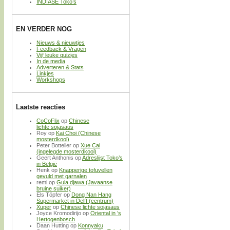
INDIASE Toko’s
EN VERDER NOG
Nieuws & nieuwtjes
Feedback & Vragen
Vijf leuke quizjes
In de media
Adverteren & Stats
Linkjes
Workshops
Laatste reacties
CoCoFlix
op
Chinese
lichte sojasaus
Roy
op
Kai Choi (Chinese
mosterdkool)
Peter Bottelier
op
Xue Cai
(ingelegde mosterdkool)
Geert Anthonis
op
Adreslijst Toko’s
in België
Henk
op
Knapperige tofuvellen
gevuld met garnalen
remi
op
Gula djawa (Javaanse
bruine suiker)
Els Töpfer
op
Dong Nan Hang
Supermarket in Delft (centrum)
Xuper
op
Chinese lichte sojasaus
Joyce Kromodirijo
op
Oriental in ’s
Hertogenbosch
Daan Hutting
op
Konnyaku