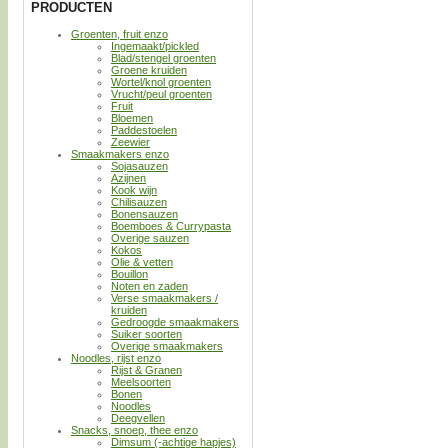
PRODUCTEN
Groenten, fruit enzo
Ingemaakt/pickled
Blad/stengel groenten
Groene kruiden
Wortel/knol groenten
Vrucht/peul groenten
Fruit
Bloemen
Paddestoelen
Zeewier
Smaakmakers enzo
Sojasauzen
Azijnen
Kook wijn
Chilisauzen
Bonensauzen
Boemboes & Currypasta
Overige sauzen
Kokos
Olie & vetten
Bouillon
Noten en zaden
Verse smaakmakers /
kruiden
Gedroogde smaakmakers
Suiker soorten
Overige smaakmakers
Noodles, rijst enzo
Rijst & Granen
Meelsoorten
Bonen
Noodles
Deegvellen
Snacks, snoep, thee enzo
Dimsum (-achtige hapjes)