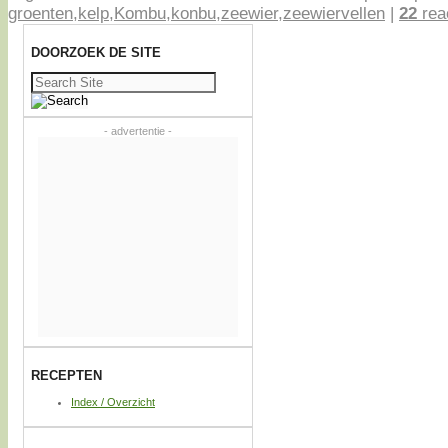
groenten
,
kelp
,
Kombu
,
konbu
,
zeewier
,
zeewiervellen
|
22
rea
DOORZOEK DE SITE
Zoeken
naar:
- advertentie -
RECEPTEN
Index / Overzicht