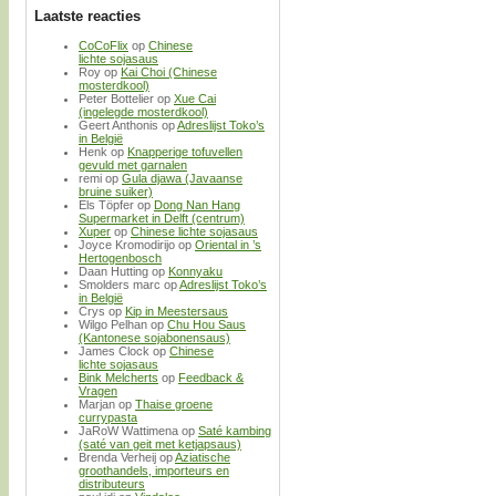
Laatste reacties
CoCoFlix
op
Chinese
lichte sojasaus
Roy
op
Kai Choi (Chinese
mosterdkool)
Peter Bottelier
op
Xue Cai
(ingelegde mosterdkool)
Geert Anthonis
op
Adreslijst Toko’s
in België
Henk
op
Knapperige tofuvellen
gevuld met garnalen
remi
op
Gula djawa (Javaanse
bruine suiker)
Els Töpfer
op
Dong Nan Hang
Supermarket in Delft (centrum)
Xuper
op
Chinese lichte sojasaus
Joyce Kromodirijo
op
Oriental in ’s
Hertogenbosch
Daan Hutting
op
Konnyaku
Smolders marc
op
Adreslijst Toko’s
in België
Crys
op
Kip in Meestersaus
Wilgo Pelhan
op
Chu Hou Saus
(Kantonese sojabonensaus)
James Clock
op
Chinese
lichte sojasaus
Bink Melcherts
op
Feedback &
Vragen
Marjan
op
Thaise groene
currypasta
JaRoW Wattimena
op
Saté kambing
(saté van geit met ketjapsaus)
Brenda Verheij
op
Aziatische
groothandels, importeurs en
distributeurs