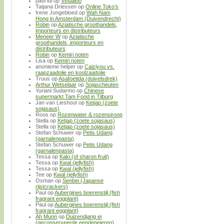
paul idi
op
Vindaloo
Tatjana Driessen
op
Online Toko’s
Irene Jongebloed
op
Wah Nam
Hong in Amsterdam (Duivendrecht)
Robin
op
Aziatische groothandels,
importeurs en distributeurs
Meneer W
op
Aziatische
groothandels, importeurs en
distributeurs
Robin
op
Kemiri noten
Lisa
op
Kemiri noten
anonieme helper
op
Caiziyou vs.
raapzaadolie en koolzaadolie
Truus
op
Asafoetida (duivelsdrek)
Arthur Wetselaar
op
Sojascheuten
Yuriani Sudarmo
op
Chinese
supermarkt Tam Food in Tilburg
Jan van Lieshout
op
Ketjap (zoete
sojasaus)
Roos
op
Rozenwater & rozensiroop
Stella
op
Ketjap (zoete sojasaus)
Stella
op
Ketjap (zoete sojasaus)
Stefan Schuwer
op
Petis Udang
(garnalenpasta)
Stefan Schuwer
op
Petis Udang
(garnalenpasta)
Tessa
op
Kaki (of sharon fruit)
Tessa
op
Kwal (jellyfish)
Tessa
op
Kwal (jellyfish)
Tee
op
Kwal (jellyfish)
Osman
op
Senbei (Japanse
rijstcrackers)
Paul
op
Aubergines boerenstijl (fish
fragrant eggplant)
Paul
op
Aubergines boerenstijl (fish
fragrant eggplant)
Ah Munn
op
Duizendjarig ei
(geconserveerde eendeneieren)