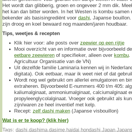
Het wordt dan glibberig, groen en ongeveer 2 mm dik. Mee
het kan dan bitter worden. In het Westen is kombu samen
bekender als basisingrediënt voor
dashi
, Japanse bouillon
zijn droog en koel bewaard nog maanden/jaren houdbaar.
Tips, weetjes & recepten
Klik hier voor: alle posts over
zeewier op een rijtje
Mooi overzicht van en informatie over bijvoorbeeld de
eetbare zeewieren
of specifieker, alleen over
kombu
.
Agricultuur Organisatie van de VN)
Uit dezelfde familie Laminaria kennen wij in Nederla
digitata). Ook eetbaar, maar ik weet niet of dat gebruike
Wordt nog wel gebruikt om allerlei emulgatoren en bin
extraheren. Bijvoorbeeld E-nummers 400 t/m 405: algi
kaliumalginaat, ammoniumalginaat, calciumalginaat e
propyleenglycolalginaat. Vroeger ook gebruikt als kun
zijn/waren ze heel inventief met kelp.
Recept:
zelf dashi maken
(Japanse visbouillon)
Wat is er te koop? (klik hier)
Tags:
dashi
,
dashima
,
dasime
,
haidai
,
hondashi
,
Japan
,
Japan