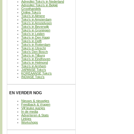
Adreslijst Toko’s in Nederland
Adreslijst Toko’s in België
Groothandels
Online Toko’s
Toko’s in Almere
Toko’s in Amsterdam
Toko’s in Amstelveen
Toko’s in Beverwijk
Toko’s in Groningen
Toko’s in Leiden
Toko’s in Den Haag
Toko’s in Delft
Toko’s in Rotterdam
Toko’s in Utrecht
Toko’s Den Bosch
Toko’s in Tilburg
Toko’s in Eindhoven
Toko’s in Helmond
Toko’s in Arnhem
JAPANSE Toko’s
KOREAANSE Toko’s
INDIASE Toko’s
EN VERDER NOG
Nieuws & nieuwtjes
Feedback & Vragen
Vijf leuke quizjes
In de media
Adverteren & Stats
Linkjes
Workshops