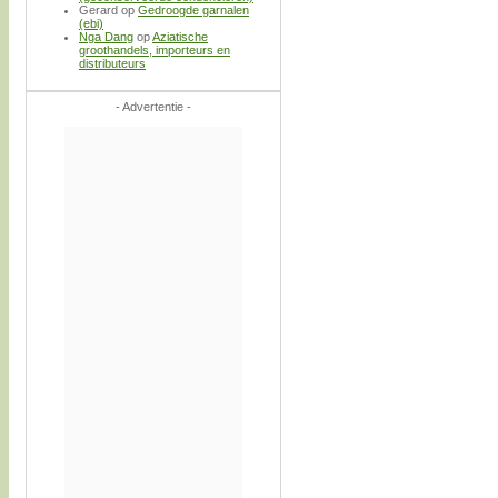
Gerard
op
Gedroogde garnalen
(ebi)
Nga Dang
op
Aziatische
groothandels, importeurs en
distributeurs
- Advertentie -