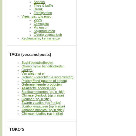
Snacks
Thee & koffie
Drank
Zoetigheden
Vlees, vis, tofu enzo
Vlees
Gevogelte
Vis enzo
Sojaproducten
Overig vegetarisch
Keukengerei, kennis enzo
TAGS (verzamelposts)
Sushi benodigdheden
Okonomiyaki benodigdheden
Curry’s
Van alles met ei
Sichuan (gerechten & ingredienten)
Peking Eend (maken of kopen)
Gefermenteerde producten
Aziatische soorten Kool
Basilicum soorten (op ’n rijtje)
Chinese Bieslook (op ’n rijtje)
Gember (op ’n rijtje)
Zwarte zaadjes (op ’n rijtje)
Sojabonensauzen (op ’n rijtje)
Japanse noodles (op ’n rijtje)
Chinese noodles (op ’n rijtje)
TOKO’S