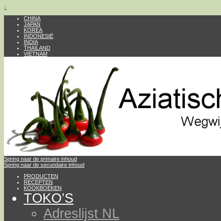
↓
CHINA
JAPAN
KOREA
INDONESIË
INDIA
THAILAND
VIETNAM
Spring naar de primaire inhoud
Spring naar de secundaire inhoud
PRODUCTEN
RECEPTEN
KOOKBOEKEN
TOKO’S
Adreslijst NL