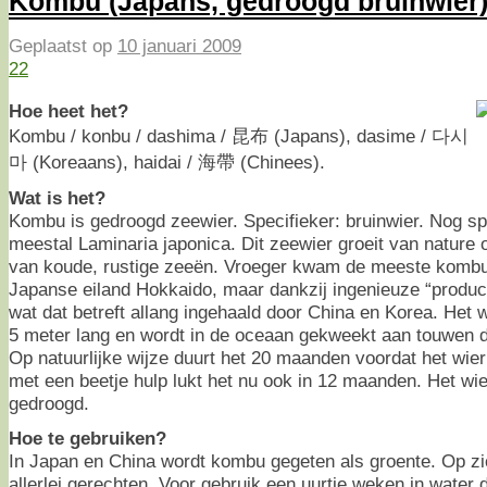
Kombu (Japans, gedroogd bruinwier
Geplaatst op
10 januari 2009
22
Hoe heet het?
Kombu / konbu / dashima / 昆布 (Japans), dasime / 다시
마 (Koreaans), haidai / 海帶 (Chinees).
Wat is het?
Kombu is gedroogd zeewier. Specifieker: bruinwier. Nog sp
meestal Laminaria japonica. Dit zeewier groeit van nature
van koude, rustige zeeën. Vroeger kwam de meeste kombu 
Japanse eiland Hokkaido, maar dankzij ingenieuze “produc
wat dat betreft allang ingehaald door China en Korea. Het w
5 meter lang en wordt in de oceaan gekweekt aan touwen d
Op natuurlijke wijze duurt het 20 maanden voordat het wie
met een beetje hulp lukt het nu ook in 12 maanden. Het wie
gedroogd.
Hoe te gebruiken?
In Japan en China wordt kombu gegeten als groente. Op zic
allerlei gerechten. Voor gebruik een uurtje weken in water d