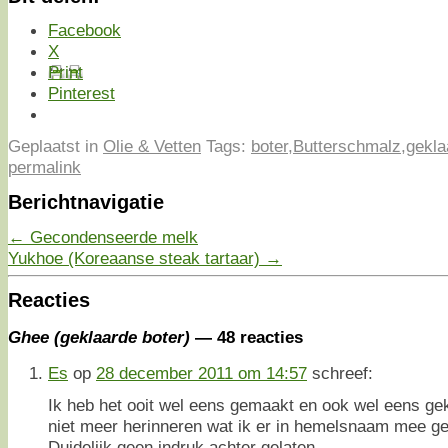
Facebook
X
Print
Pinterest
Geplaatst in
Olie & Vetten
Tags:
boter
,
Butterschmalz
,
gekla
permalink
Berichtnavigatie
←
Gecondenseerde melk
Yukhoe (Koreaanse steak tartaar)
→
Reacties
Ghee (geklaarde boter)
— 48 reacties
Es
op
28 december 2011 om 14:57
schreef:
Ik heb het ooit wel eens gemaakt en ook wel eens ge
niet meer herinneren wat ik er in hemelsnaam mee g
Duidelijk geen indruk achter gelaten….