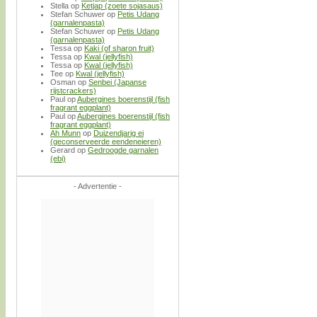
Stella
op
Ketjap (zoete sojasaus)
Stefan Schuwer
op
Petis Udang
(garnalenpasta)
Stefan Schuwer
op
Petis Udang
(garnalenpasta)
Tessa
op
Kaki (of sharon fruit)
Tessa
op
Kwal (jellyfish)
Tessa
op
Kwal (jellyfish)
Tee
op
Kwal (jellyfish)
Osman
op
Senbei (Japanse
rijstcrackers)
Paul
op
Aubergines boerenstijl (fish
fragrant eggplant)
Paul
op
Aubergines boerenstijl (fish
fragrant eggplant)
Ah Munn
op
Duizendjarig ei
(geconserveerde eendeneieren)
Gerard
op
Gedroogde garnalen
(ebi)
- Advertentie -