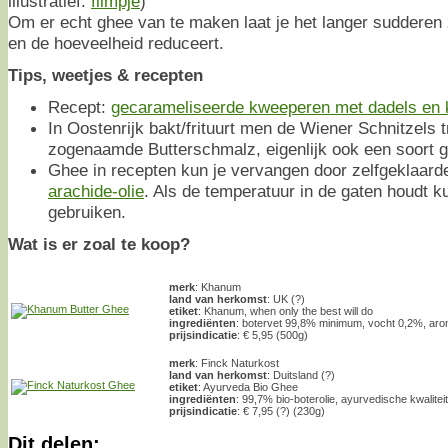
illustratief:
filmpje
)
Om er echt ghee van te maken laat je het langer sudderen
en de hoeveelheid reduceert.
Tips, weetjes & recepten
Recept:
gecarameliseerde kweeperen met dadels en 
In Oostenrijk bakt/frituurt men de Wiener Schnitzels tr
zogenaamde Butterschmalz, eigenlijk ook een soort 
Ghee in recepten kun je vervangen door zelfgeklaarde
arachide-olie
. Als de temperatuur in de gaten houdt k
gebruiken.
Wat is er zoal te koop?
merk
: Khanum
land van herkomst
: UK (?)
etiket
: Khanum, when only the best will do
ingrediënten
: botervet 99,8% minimum, vocht 0,2%, arom
prijsindicatie
: € 5,95 (500g)
merk
: Finck Naturkost
land van herkomst
: Duitsland (?)
etiket
: Ayurveda Bio Ghee
ingrediënten
: 99,7% bio-boterolie, ayurvedische kwaliteit
prijsindicatie
: € 7,95 (?) (230g)
Dit delen: