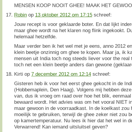
MENSEN KOOP NOOIT GHEE! MAAK HET GEWOO
Robin
op
13 oktober 2012 om 17:15
schreef:
Jouw recept is voor geklaarde boter. En dat lijkt inde
maar ghee wordt na het klaren nog flink ingekookt. Du
helemaal hetzelfde.
Maar verder ben ik het wel met je eens, anno 2012 en
klein beetje onzinnig om ghee te kopen. Maar ja, ik k
mensen uit India toch nog steeds liever voor the real
toch net een klein beetje anders dan gewone (geklaar
Kirti
op
7 december 2012 om 12:14
schreef:
Gisteren heb ik voor het eerst ghee gekocht in de Ind
(Hobbemaplein, Den Haag). Volgens mij hebben deze
van, dus ik vroeg om raad over hoe het blik, eenmaal
bewaard wordt. Het advies was om het vooral NIET in
maar gewoon in de voorraadkast. In de koelkast zou 
moeilijk te gebruiken, terwijl de ghee zeker niet zou
op kamertemperatuur. Nu lees ik hier dat het wel in d
Verwarrend! Kan iemand uitsluitsel geven?