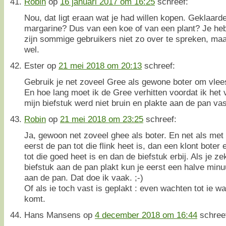
Robin
op
16 januari 2017 om 16:25
schreef:
Nou, dat ligt eraan wat je had willen kopen. Geklaard
margarine? Dus van een koe of van een plant? Je heb
zijn sommige gebruikers niet zo over te spreken, maa
wel.
Ester
op
21 mei 2018 om 20:13
schreef:
Gebruik je net zoveel Gree als gewone boter om vlee
En hoe lang moet ik de Gree verhitten voordat ik het 
mijn biefstuk werd niet bruin en plakte aan de pan vas
Robin
op
21 mei 2018 om 23:25
schreef:
Ja, gewoon net zoveel ghee als boter. En net als met 
eerst de pan tot die flink heet is, dan een klont bote
tot die goed heet is en dan de biefstuk erbij. Als je zek
biefstuk aan de pan plakt kun je eerst een halve min
aan de pan. Dat doe ik vaak. ;-)
Of als ie toch vast is geplakt : even wachten tot ie wa
komt.
Hans Mansens
op
4 december 2018 om 16:44
schree