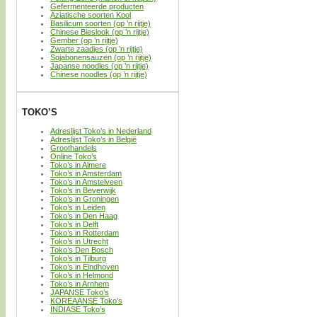
Gefermenteerde producten
Aziatische soorten Kool
Basilicum soorten (op ’n rijtje)
Chinese Bieslook (op ’n rijtje)
Gember (op ’n rijtje)
Zwarte zaadjes (op ’n rijtje)
Sojabonensauzen (op ’n rijtje)
Japanse noodles (op ’n rijtje)
Chinese noodles (op ’n rijtje)
TOKO’S
Adreslijst Toko’s in Nederland
Adreslijst Toko’s in België
Groothandels
Online Toko’s
Toko’s in Almere
Toko’s in Amsterdam
Toko’s in Amstelveen
Toko’s in Beverwijk
Toko’s in Groningen
Toko’s in Leiden
Toko’s in Den Haag
Toko’s in Delft
Toko’s in Rotterdam
Toko’s in Utrecht
Toko’s Den Bosch
Toko’s in Tilburg
Toko’s in Eindhoven
Toko’s in Helmond
Toko’s in Arnhem
JAPANSE Toko’s
KOREAANSE Toko’s
INDIASE Toko’s