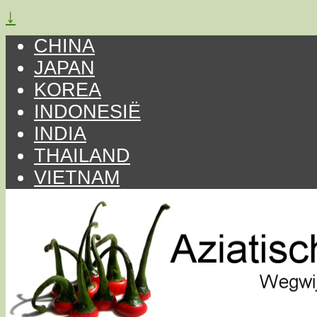
↓
CHINA
JAPAN
KOREA
INDONESIË
INDIA
THAILAND
VIETNAM