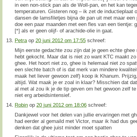
in een non-stick pan als de Woll-pan, en het kan tege
temperaturen. Gisteren nog – ik zet de inductieplaat 
dansen de lamsfiletjes bijna de pan uit met maar een 
doe een paar maanden met een fles van een tientje: g
[*] als er geen olijf- of arachide-olie in gaat.
Petra
op
20 juni 2012 om 17:55
schreef:
Mijn eerste gedachte zou zijn dat je geen echte ghee
hebt gekocht. Maar dat is niet zo want KTC maakt zo 
ghee. Het hoort niet zo, ghee is helemaal niet zo spat
een slechte batch of is dat merk van mindere kwaliteit
maak het liever gewoon zelf) koop ik Khanum. Prijzi
altijd. Wat maak je er zoal in klaar? Misschien dat da
al met al zou ik je de tip geven om het gewoon zelf 
niet erg arbeidsintensief.
Robin
op
20 juni 2012 om 18:06
schreef:
Dankjewel voor het delen van jullie ervaringen met gh
had eerder al gemaild met Victor, maar ik had dus gee
denken dat ghee juist minder moet spatten