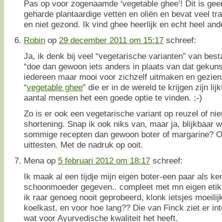
Pas op voor zogenaamde ‘vegetable ghee’! Dit is gee
geharde plantaardige vetten en oliën en bevat veel tr
en niet gezond. Ik vind ghee heerlijk en echt heel and
Robin
op
29 december 2011 om 15:17
schreef:
Ja, ik denk bij veel “vegetarische varianten” van be
“doe dan gewoon iets anders in plaats van dat gekuns
iedereen maar mooi voor zichzelf uitmaken en gezie
“
vegetable ghee
” die er in de wereld te krijgen zijn lij
aantal mensen het een goede optie te vinden. ;-)
Zo is er ook een vegetarische variant op reuzel of nie
shortening. Snap ik ook niks van, maar ja, blijkbaar w
sommige recepten dan gewoon boter of margarine? Oo
uittesten. Met de nadruk op ooit.
Mena
op
5 februari 2012 om 18:17
schreef:
Ik maak al een tijdje mijn eigen boter-een paar als k
schoonmoeder gegeven.. compleet met mn eigen etike
ik raar genoeg nooit geprobeerd, klonk ietsjes moeili
koelkast, en voor hoe lang?? Die van Finck ziet er in
wat voor Ayurvedische kwaliteit het heeft.