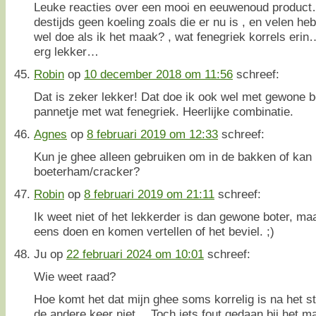
Leuke reacties over een mooi en eeuwenoud product
destijds geen koeling zoals die er nu is , en velen heb
wel doe als ik het maak? , wat fenegriek korrels erin
erg lekker…
Robin
op
10 december 2018 om 11:56
schreef:
Dat is zeker lekker! Dat doe ik ook wel met gewone b
pannetje met wat fenegriek. Heerlijke combinatie.
Agnes
op
8 februari 2019 om 12:33
schreef:
Kun je ghee alleen gebruiken om in de bakken of kan 
boeterham/cracker?
Robin
op
8 februari 2019 om 21:11
schreef:
Ik weet niet of het lekkerder is dan gewone boter, m
eens doen en komen vertellen of het beviel. ;)
Ju
op
22 februari 2024 om 10:01
schreef:
Wie weet raad?
Hoe komt het dat mijn ghee soms korrelig is na het st
de andere keer niet… Toch iets fout gedaan bij het m