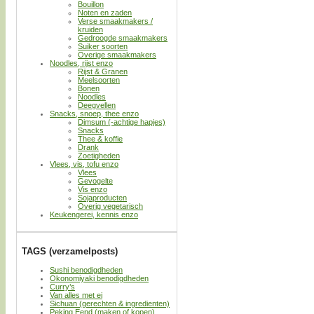
Bouillon
Noten en zaden
Verse smaakmakers /
kruiden
Gedroogde smaakmakers
Suiker soorten
Overige smaakmakers
Noodles, rijst enzo
Rijst & Granen
Meelsoorten
Bonen
Noodles
Deegvellen
Snacks, snoep, thee enzo
Dimsum (-achtige hapjes)
Snacks
Thee & koffie
Drank
Zoetigheden
Vlees, vis, tofu enzo
Vlees
Gevogelte
Vis enzo
Sojaproducten
Overig vegetarisch
Keukengerei, kennis enzo
TAGS (verzamelposts)
Sushi benodigdheden
Okonomiyaki benodigdheden
Curry’s
Van alles met ei
Sichuan (gerechten & ingredienten)
Peking Eend (maken of kopen)