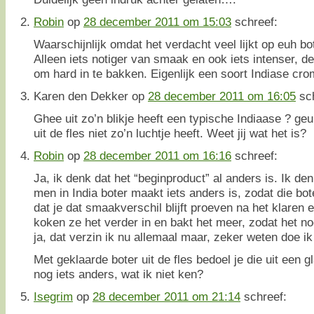
Robin
op
28 december 2011 om 15:03
schreef:
Waarschijnlijk omdat het verdacht veel lijkt op euh bot
Alleen iets notiger van smaak en ook iets intenser, d
om hard in te bakken. Eigenlijk een soort Indiase cr
Karen den Dekker
op
28 december 2011 om 16:05
sc
Ghee uit zo’n blikje heeft een typische Indiaase ? geu
uit de fles niet zo’n luchtje heeft. Weet jij wat het is?
Robin
op
28 december 2011 om 16:16
schreef:
Ja, ik denk dat het “beginproduct” al anders is. Ik d
men in India boter maakt iets anders is, zodat die bo
dat je dat smaakverschil blijft proeven na het klaren
koken ze het verder in en bakt het meer, zodat het 
ja, dat verzin ik nu allemaal maar, zeker weten doe ik 
Met geklaarde boter uit de fles bedoel je die uit een 
nog iets anders, wat ik niet ken?
Isegrim
op
28 december 2011 om 21:14
schreef: