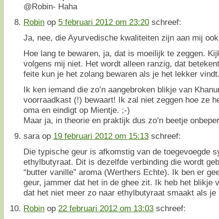
@Robin- Haha
Robin
op
5 februari 2012 om 23:20
schreef:
Ja, nee, die Ayurvedische kwaliteiten zijn aan mij ook 
Hoe lang te bewaren, ja, dat is moeilijk te zeggen. Ki
volgens mij niet. Het wordt alleen ranzig, dat beteken
feite kun je het zolang bewaren als je het lekker vindt
Ik ken iemand die zo’n aangebroken blikje van Khanu
voorraadkast (!) bewaart! Ik zal niet zeggen hoe ze h
oma en eindigt op Mientje. ;-)
Maar ja, in theorie en praktijk dus zo’n beetje onbepe
sara
op
19 februari 2012 om 15:13
schreef:
Die typische geur is afkomstig van de toegevoegde 
ethylbutyraat. Dit is dezelfde verbinding die wordt ge
“butter vanille” aroma (Werthers Echte). Ik ben er g
geur, jammer dat het in de ghee zit. Ik heb het blikje
dat het niet meer zo naar ethylbutyraat smaakt als je 
Robin
op
22 februari 2012 om 13:03
schreef: