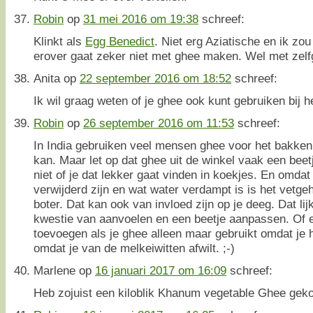
Robin
op
31 mei 2016 om 19:38
schreef:
Klinkt als
Egg Benedict
. Niet erg Aziatische en ik zou
erover gaat zeker niet met ghee maken. Wel met zelf
Anita
op
22 september 2016 om 18:52
schreef:
Ik wil graag weten of je ghee ook kunt gebruiken bij 
Robin
op
26 september 2016 om 11:53
schreef:
In India gebruiken veel mensen ghee voor het bakken 
kan. Maar let op dat ghee uit de winkel vaak een bee
niet of je dat lekker gaat vinden in koekjes. En omda
verwijderd zijn en wat water verdampt is is het vetgeh
boter. Dat kan ook van invloed zijn op je deeg. Dat li
kwestie van aanvoelen en een beetje aanpassen. Of 
toevoegen als je ghee alleen maar gebruikt omdat je h
omdat je van de melkeiwitten afwilt. ;-)
Marlene
op
16 januari 2017 om 16:09
schreef:
Heb zojuist een kiloblik Khanum vegetable Ghee geko