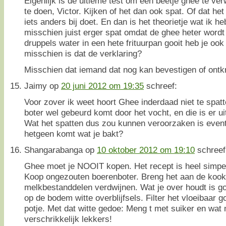
Eigenlijk is de ultieme test om een beetje ghee te ver
te doen, Victor. Kijken of het dan ook spat. Of dat het
iets anders bij doet. En dan is het theorietje wat ik h
misschien juist erger spat omdat de ghee heter wordt 
druppels water in een hete frituurpan gooit heb je oo
misschien is dat de verklaring?
Misschien dat iemand dat nog kan bevestigen of ontk
Jaimy
op
20 juni 2012 om 19:35
schreef:
Voor zover ik weet hoort Ghee inderdaad niet te spatt
boter wel gebeurd komt door het vocht, en die is er ui
Wat het spatten dus zou kunnen veroorzaken is eventu
hetgeen komt wat je bakt?
Shangarabanga
op
10 oktober 2012 om 19:10
schreef
Ghee moet je NOOIT kopen. Het recept is heel simpe
Koop ongezouten boerenboter. Breng het aan de kook 
melkbestanddelen verdwijnen. Wat je over houdt is g
op de bodem witte overblijfsels. Filter het vloeibaar 
potje. Met dat witte gedoe: Meng t met suiker en wat
verschrikkelijk lekkers!