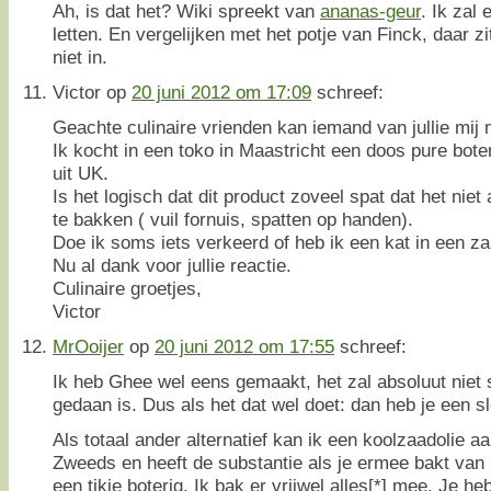
Ah, is dat het? Wiki spreekt van
ananas-geur
. Ik zal
letten. En vergelijken met het potje van Finck, daar zi
niet in.
Victor
op
20 juni 2012 om 17:09
schreef:
Geachte culinaire vrienden kan iemand van jullie mij
Ik kocht in een toko in Maastricht een doos pure bo
uit UK.
Is het logisch dat dit product zoveel spat dat het n
te bakken ( vuil fornuis, spatten op handen).
Doe ik soms iets verkeerd of heb ik een kat in een z
Nu al dank voor jullie reactie.
Culinaire groetjes,
Victor
MrOoijer
op
20 juni 2012 om 17:55
schreef:
Ik heb Ghee wel eens gemaakt, het zal absoluut niet 
gedaan is. Dus als het dat wel doet: dan heb je een s
Als totaal ander alternatief kan ik een koolzaadolie a
Zweeds en heeft de substantie als je ermee bakt van
een tikje boterig. Ik bak er vrijwel alles[*] mee. Je h