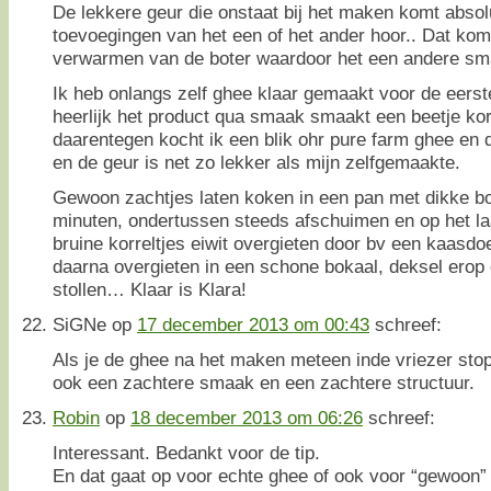
De lekkere geur die onstaat bij het maken komt absol
toevoegingen van het een of het ander hoor.. Dat kom
verwarmen van de boter waardoor het een andere sma
Ik heb onlangs zelf ghee klaar gemaakt voor de eerste
heerlijk het product qua smaak smaakt een beetje korr
daarentegen kocht ik een blik ohr pure farm ghee en d
en de geur is net zo lekker als mijn zelfgemaakte.
Gewoon zachtjes laten koken in een pan met dikke b
minuten, ondertussen steeds afschuimen en op het la
bruine korreltjes eiwit overgieten door bv een kaasdo
daarna overgieten in een schone bokaal, deksel erop 
stollen… Klaar is Klara!
SiGNe
op
17 december 2013 om 00:43
schreef:
Als je de ghee na het maken meteen inde vriezer stopt
ook een zachtere smaak en een zachtere structuur.
Robin
op
18 december 2013 om 06:26
schreef:
Interessant. Bedankt voor de tip.
En dat gaat op voor echte ghee of ook voor “gewoon”