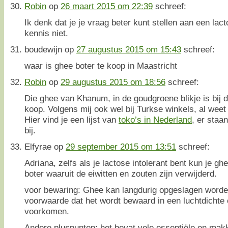
Robin
op
26 maart 2015 om 22:39
schreef:
Ik denk dat je je vraag beter kunt stellen aan een lact
kennis niet.
boudewijn
op
27 augustus 2015 om 15:43
schreef:
waar is ghee boter te koop in Maastricht
Robin
op
29 augustus 2015 om 18:56
schreef:
Die ghee van Khanum, in de goudgroene blikje is bij 
koop. Volgens mij ook wel bij Turkse winkels, al weet 
Hier vind je een lijst van
toko’s in Nederland
, er staa
bij.
Elfyrae
op
29 september 2015 om 13:51
schreef:
Adriana, zelfs als je lactose intolerant bent kun je g
boter waaruit de eiwitten en zouten zijn verwijderd.
voor bewaring: Ghee kan langdurig opgeslagen worde
voorwaarde dat het wordt bewaard in een luchtdichte 
voorkomen.
Andere pluspunten: het bevat vele essentiële en makke