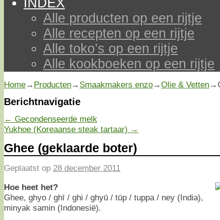
INDEX
Alle producten op een rijtje
Alle recepten op een rijtje
Alle toko’s op een rijtje
Alle kookboeken op een rijtje
Home
→
Producten
→
Smaakmakers enzo
→
Olie & Vetten
→
Berichtnavigatie
←
Gecondenseerde melk
Yukhoe (Koreaanse steak tartaar)
→
Ghee (geklaarde boter)
Geplaatst op
28 december 2011
Hoe heet het?
Ghee, ghyo / ghī / ghi / ghyū / tūp / tuppa / ney (India),
minyak samin (Indonesië).