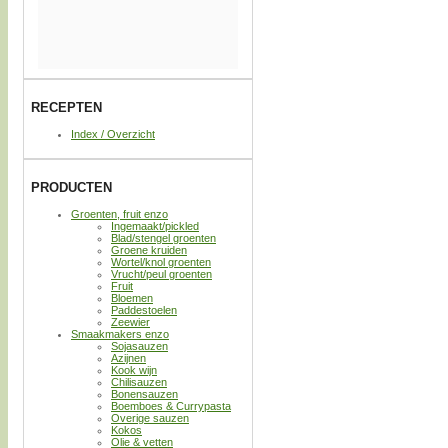
RECEPTEN
Index / Overzicht
PRODUCTEN
Groenten, fruit enzo
Ingemaakt/pickled
Blad/stengel groenten
Groene kruiden
Wortel/knol groenten
Vrucht/peul groenten
Fruit
Bloemen
Paddestoelen
Zeewier
Smaakmakers enzo
Sojasauzen
Azijnen
Kook wijn
Chilisauzen
Bonensauzen
Boemboes & Currypasta
Overige sauzen
Kokos
Olie & vetten