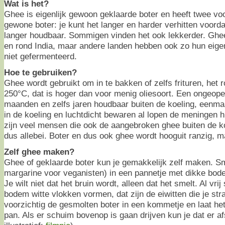
Wat is het?
Ghee is eigenlijk gewoon geklaarde boter en heeft twee vo
gewone boter: je kunt het langer en harder verhitten voorda
langer houdbaar. Sommigen vinden het ook lekkerder. Ghee
en rond India, maar andere landen hebben ook zo hun eigen
niet gefermenteerd.
Hoe te gebruiken?
Ghee wordt gebruikt om in te bakken of zelfs frituren, het r
250°C, dat is hoger dan voor menig oliesoort. Een ongeope
maanden en zelfs jaren houdbaar buiten de koeling, eenma
in de koeling en luchtdicht bewaren al lopen de meningen h
zijn veel mensen die ook de aangebroken ghee buiten de k
dus allebei. Boter en dus ook ghee wordt hooguit ranzig, ma
Zelf ghee maken?
Ghee of geklaarde boter kun je gemakkelijk zelf maken. Sm
margarine voor veganisten) in een pannetje met dikke bod
Je wilt niet dat het bruin wordt, alleen dat het smelt. Al vrij
bodem witte vlokken vormen, dat zijn de eiwitten die je str
voorzichtig de gesmolten boter in een kommetje en laat he
pan. Als er schuim bovenop is gaan drijven kun je dat er a