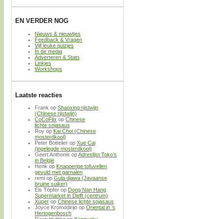
EN VERDER NOG
Nieuws & nieuwtjes
Feedback & Vragen
Vijf leuke quizjes
In de media
Adverteren & Stats
Linkjes
Workshops
Laatste reacties
Frank
op
Shaoxing rijstwijn
(Chinese rijstwijn)
CoCoFlix
op
Chinese
lichte sojasaus
Roy
op
Kai Choi (Chinese
mosterdkool)
Peter Bottelier
op
Xue Cai
(ingelegde mosterdkool)
Geert Anthonis
op
Adreslijst Toko’s
in België
Henk
op
Knapperige tofuvellen
gevuld met garnalen
remi
op
Gula djawa (Javaanse
bruine suiker)
Els Töpfer
op
Dong Nan Hang
Supermarket in Delft (centrum)
Xuper
op
Chinese lichte sojasaus
Joyce Kromodirijo
op
Oriental in ’s
Hertogenbosch