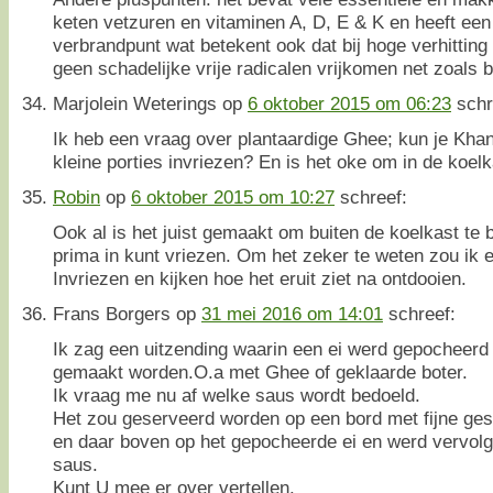
keten vetzuren en vitaminen A, D, E & K en heeft een
verbrandpunt wat betekent ook dat bij hoge verhitting
geen schadelijke vrije radicalen vrijkomen net zoals b
Marjolein Weterings
op
6 oktober 2015 om 06:23
schr
Ik heb een vraag over plantaardige Ghee; kun je Kh
kleine porties invriezen? En is het oke om in de koel
Robin
op
6 oktober 2015 om 10:27
schreef:
Ook al is het juist gemaakt om buiten de koelkast te 
prima in kunt vriezen. Om het zeker te weten zou ik e
Invriezen en kijken hoe het eruit ziet na ontdooien.
Frans Borgers
op
31 mei 2016 om 14:01
schreef:
Ik zag een uitzending waarin een ei werd gepocheerd 
gemaakt worden.O.a met Ghee of geklaarde boter.
Ik vraag me nu af welke saus wordt bedoeld.
Het zou geserveerd worden op een bord met fijne ge
en daar boven op het gepocheerde ei en werd vervol
saus.
Kunt U mee er over vertellen.