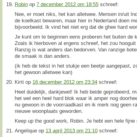
Robin
op
7 december 2012 om 18:55
schreef:
Nee, er moet niks, het kan alletwee. Mensen in/uit Ind
de koelkast bewaren, maar hier in Nederland doen me
bijvoorbeeld. Ik vind het niet erg dat de ghee hard wor
Je kunt om te beginnen eens proberen het buiten de ko
Zoals ik hierboven al ergens schreef, het zou hoogui
Ranzig is wat anders dan bedorven. Van ranzige boter 
de smaak is dan anders.
(ik heb de tekst in het stukje een beetje aangepast, zo
het gewoon alletwee kan)
Kirti
op
16 december 2012 om 23:34
schreef:
Heel duidelijk, dankjewel! Ik heb beide geprobeerd, m
het wel een heel hard blok waar ik amper nog doorhe
nu gewoon in de voorraadkast en ik merk nog geen ran
nieuwe woonplaats geworden.
Keep up the good work, Robin. Je hebt een hele fijne s
Angelique
op
13 april 2013 om 21:10
schreef: