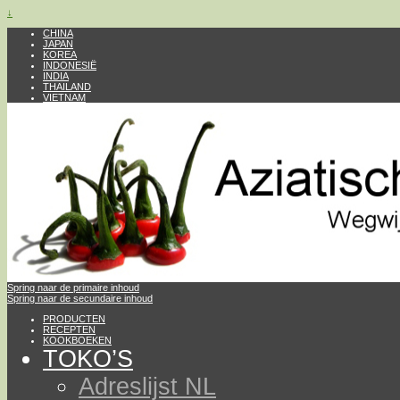
↓
CHINA
JAPAN
KOREA
INDONESIË
INDIA
THAILAND
VIETNAM
Spring naar de primaire inhoud
Spring naar de secundaire inhoud
PRODUCTEN
RECEPTEN
KOOKBOEKEN
TOKO’S
Adreslijst NL