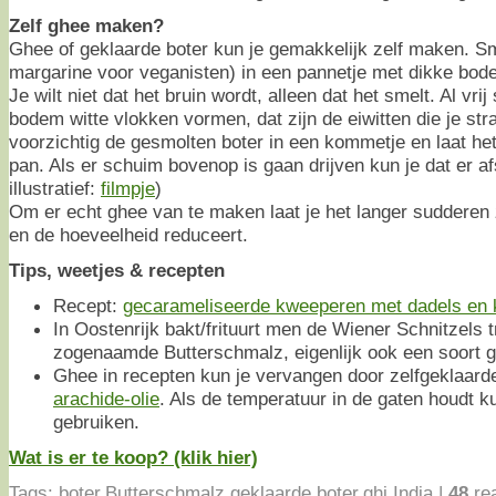
Zelf ghee maken?
Ghee of geklaarde boter kun je gemakkelijk zelf maken. Sm
margarine voor veganisten) in een pannetje met dikke bod
Je wilt niet dat het bruin wordt, alleen dat het smelt. Al vrij
bodem witte vlokken vormen, dat zijn de eiwitten die je str
voorzichtig de gesmolten boter in een kommetje en laat he
pan. Als er schuim bovenop is gaan drijven kun je dat er a
illustratief:
filmpje
)
Om er echt ghee van te maken laat je het langer sudderen
en de hoeveelheid reduceert.
Tips, weetjes & recepten
Recept:
gecarameliseerde kweeperen met dadels en 
In Oostenrijk bakt/frituurt men de Wiener Schnitzels tr
zogenaamde Butterschmalz, eigenlijk ook een soort 
Ghee in recepten kun je vervangen door zelfgeklaarde
arachide-olie
. Als de temperatuur in de gaten houdt k
gebruiken.
Wat is er te koop? (klik hier)
Tags:
boter
,
Butterschmalz
,
geklaarde boter
,
ghi
,
India
|
48
rea