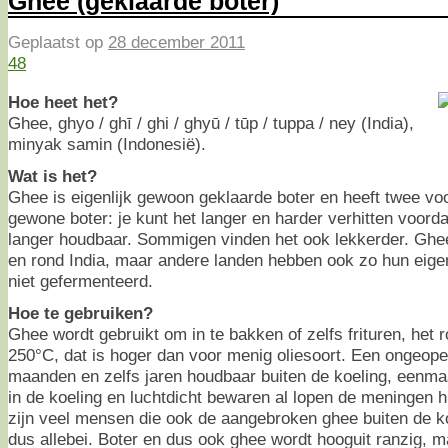
Ghee (geklaarde boter)
Geplaatst op
28 december 2011
48
Hoe heet het?
Ghee, ghyo / ghī / ghi / ghyū / tūp / tuppa / ney (India),
minyak samin (Indonesië).
Wat is het?
Ghee is eigenlijk gewoon geklaarde boter en heeft twee vo
gewone boter: je kunt het langer en harder verhitten voorda
langer houdbaar. Sommigen vinden het ook lekkerder. Ghee
en rond India, maar andere landen hebben ook zo hun eigen
niet gefermenteerd.
Hoe te gebruiken?
Ghee wordt gebruikt om in te bakken of zelfs frituren, het r
250°C, dat is hoger dan voor menig oliesoort. Een ongeope
maanden en zelfs jaren houdbaar buiten de koeling, eenma
in de koeling en luchtdicht bewaren al lopen de meningen h
zijn veel mensen die ook de aangebroken ghee buiten de k
dus allebei. Boter en dus ook ghee wordt hooguit ranzig, ma