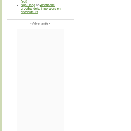
(ebi)
Nga Dang
op
Aziatische
groothandels, importeurs en
distributeurs
- Advertentie -