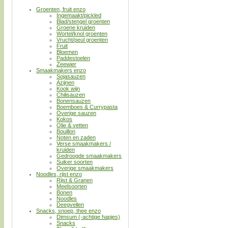
Groenten, fruit enzo
Ingemaakt/pickled
Blad/stengel groenten
Groene kruiden
Wortel/knol groenten
Vrucht/peul groenten
Fruit
Bloemen
Paddestoelen
Zeewier
Smaakmakers enzo
Sojasauzen
Azijnen
Kook wijn
Chilisauzen
Bonensauzen
Boemboes & Currypasta
Overige sauzen
Kokos
Olie & vetten
Bouillon
Noten en zaden
Verse smaakmakers /
kruiden
Gedroogde smaakmakers
Suiker soorten
Overige smaakmakers
Noodles, rijst enzo
Rijst & Granen
Meelsoorten
Bonen
Noodles
Deegvellen
Snacks, snoep, thee enzo
Dimsum (-achtige hapjes)
Snacks