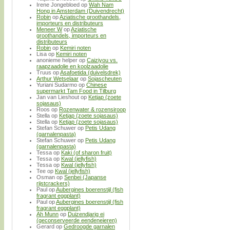
Irene Jongebloed
op
Wah Nam
Hong in Amsterdam (Duivendrecht)
Robin
op
Aziatische groothandels,
importeurs en distributeurs
Meneer W
op
Aziatische
groothandels, importeurs en
distributeurs
Robin
op
Kemiri noten
Lisa
op
Kemiri noten
anonieme helper
op
Caiziyou vs.
raapzaadolie en koolzaadolie
Truus
op
Asafoetida (duivelsdrek)
Arthur Wetselaar
op
Sojascheuten
Yuriani Sudarmo
op
Chinese
supermarkt Tam Food in Tilburg
Jan van Lieshout
op
Ketjap (zoete
sojasaus)
Roos
op
Rozenwater & rozensiroop
Stella
op
Ketjap (zoete sojasaus)
Stella
op
Ketjap (zoete sojasaus)
Stefan Schuwer
op
Petis Udang
(garnalenpasta)
Stefan Schuwer
op
Petis Udang
(garnalenpasta)
Tessa
op
Kaki (of sharon fruit)
Tessa
op
Kwal (jellyfish)
Tessa
op
Kwal (jellyfish)
Tee
op
Kwal (jellyfish)
Osman
op
Senbei (Japanse
rijstcrackers)
Paul
op
Aubergines boerenstijl (fish
fragrant eggplant)
Paul
op
Aubergines boerenstijl (fish
fragrant eggplant)
Ah Munn
op
Duizendjarig ei
(geconserveerde eendeneieren)
Gerard
op
Gedroogde garnalen