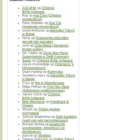
CoCoFlix
op
Chinese
lichte sojasaus
Roy
op
Kai Choi (Chinese
mosterdkool)
Peter Bottelier
op
Xue Cai
(ingelegde mosterdkool)
Geert Anthonis
op
Adreslijst Toko’s
in België
Henk
op
Knapperige tofuvellen
gevuld met garnalen
remi
op
Gula djawa (Javaanse
bruine suiker)
Els Töpfer
op
Dong Nan Hang
Supermarket in Delft (centrum)
Xuper
op
Chinese lichte sojasaus
Joyce Kromodirijo
op
Oriental in ’s
Hertogenbosch
Daan Hutting
op
Konnyaku
Smolders marc
op
Adreslijst Toko’s
in België
Crys
op
Kip in Meestersaus
Wilgo Pelhan
op
Chu Hou Saus
(Kantonese sojabonensaus)
James Clock
op
Chinese
lichte sojasaus
Bink Melcherts
op
Feedback &
Vragen
Marjan
op
Thaise groene
currypasta
JaRoW Wattimena
op
Saté kambing
(saté van geit met ketjapsaus)
Brenda Verheij
op
Aziatische
groothandels, importeurs en
distributeurs
paul idi
op
Vindaloo
Tatjana Driessen
op
Online Toko’s