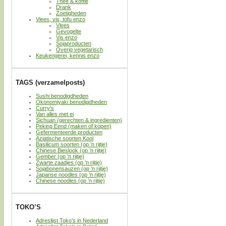
Thee & koffie
Drank
Zoetigheden
Vlees, vis, tofu enzo
Vlees
Gevogelte
Vis enzo
Sojaproducten
Overig vegetarisch
Keukengerei, kennis enzo
TAGS (verzamelposts)
Sushi benodigdheden
Okonomiyaki benodigdheden
Curry’s
Van alles met ei
Sichuan (gerechten & ingredienten)
Peking Eend (maken of kopen)
Gefermenteerde producten
Aziatische soorten Kool
Basilicum soorten (op ’n rijtje)
Chinese Bieslook (op ’n rijtje)
Gember (op ’n rijtje)
Zwarte zaadjes (op ’n rijtje)
Sojabonensauzen (op ’n rijtje)
Japanse noodles (op ’n rijtje)
Chinese noodles (op ’n rijtje)
TOKO’S
Adreslijst Toko’s in Nederland