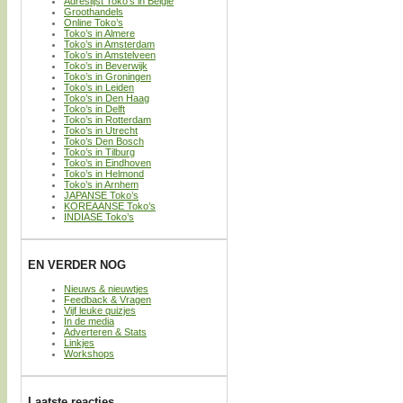
Adreslijst Toko’s in België
Groothandels
Online Toko’s
Toko’s in Almere
Toko’s in Amsterdam
Toko’s in Amstelveen
Toko’s in Beverwijk
Toko’s in Groningen
Toko’s in Leiden
Toko’s in Den Haag
Toko’s in Delft
Toko’s in Rotterdam
Toko’s in Utrecht
Toko’s Den Bosch
Toko’s in Tilburg
Toko’s in Eindhoven
Toko’s in Helmond
Toko’s in Arnhem
JAPANSE Toko’s
KOREAANSE Toko’s
INDIASE Toko’s
EN VERDER NOG
Nieuws & nieuwtjes
Feedback & Vragen
Vijf leuke quizjes
In de media
Adverteren & Stats
Linkjes
Workshops
Laatste reacties