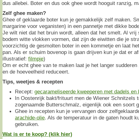
dus allebei. Boter en dus ook ghee wordt hooguit ranzig, ma
Zelf ghee maken?
Ghee of geklaarde boter kun je gemakkelijk zelf maken. Sm
margarine voor veganisten) in een pannetje met dikke bod
Je wilt niet dat het bruin wordt, alleen dat het smelt. Al vrij
bodem witte vlokken vormen, dat zijn de eiwitten die je str
voorzichtig de gesmolten boter in een kommetje en laat he
pan. Als er schuim bovenop is gaan drijven kun je dat er a
illustratief:
filmpje
)
Om er echt ghee van te maken laat je het langer sudderen
en de hoeveelheid reduceert.
Tips, weetjes & recepten
Recept:
gecarameliseerde kweeperen met dadels en 
In Oostenrijk bakt/frituurt men de Wiener Schnitzels tr
zogenaamde Butterschmalz, eigenlijk ook een soort 
Ghee in recepten kun je vervangen door zelfgeklaarde
arachide-olie
. Als de temperatuur in de gaten houdt k
gebruiken.
Wat is er te koop? (klik hier)