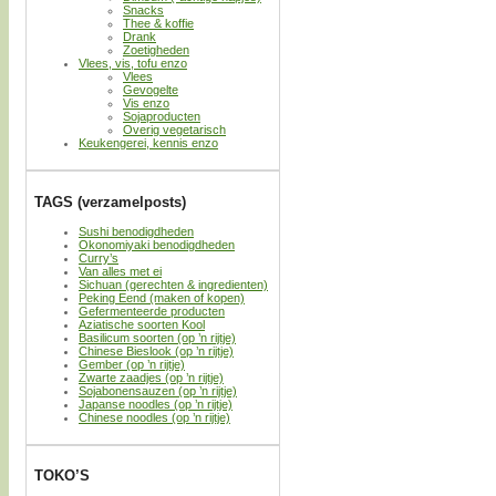
Snacks
Thee & koffie
Drank
Zoetigheden
Vlees, vis, tofu enzo
Vlees
Gevogelte
Vis enzo
Sojaproducten
Overig vegetarisch
Keukengerei, kennis enzo
TAGS (verzamelposts)
Sushi benodigdheden
Okonomiyaki benodigdheden
Curry’s
Van alles met ei
Sichuan (gerechten & ingredienten)
Peking Eend (maken of kopen)
Gefermenteerde producten
Aziatische soorten Kool
Basilicum soorten (op ’n rijtje)
Chinese Bieslook (op ’n rijtje)
Gember (op ’n rijtje)
Zwarte zaadjes (op ’n rijtje)
Sojabonensauzen (op ’n rijtje)
Japanse noodles (op ’n rijtje)
Chinese noodles (op ’n rijtje)
TOKO’S