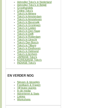
Adreslijst Toko’s in Nederland
Adreslijst Toko’s in België
Groothandels
Online Toko’s
Toko’s in Almere
Toko’s in Amsterdam
Toko’s in Amstelveen
Toko’s in Beverwijk
Toko’s in Groningen
Toko’s in Leiden
Toko’s in Den Haag
Toko’s in Delft
Toko’s in Rotterdam
Toko’s in Utrecht
Toko’s Den Bosch
Toko’s in Tilburg
Toko’s in Eindhoven
Toko’s in Helmond
Toko’s in Arnhem
JAPANSE Toko’s
KOREAANSE Toko’s
INDIASE Toko’s
EN VERDER NOG
Nieuws & nieuwtjes
Feedback & Vragen
Vijf leuke quizjes
In de media
Adverteren & Stats
Linkjes
Workshops