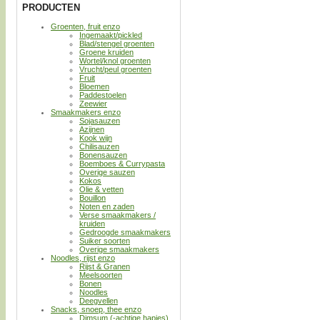
PRODUCTEN
Groenten, fruit enzo
Ingemaakt/pickled
Blad/stengel groenten
Groene kruiden
Wortel/knol groenten
Vrucht/peul groenten
Fruit
Bloemen
Paddestoelen
Zeewier
Smaakmakers enzo
Sojasauzen
Azijnen
Kook wijn
Chilisauzen
Bonensauzen
Boemboes & Currypasta
Overige sauzen
Kokos
Olie & vetten
Bouillon
Noten en zaden
Verse smaakmakers /
kruiden
Gedroogde smaakmakers
Suiker soorten
Overige smaakmakers
Noodles, rijst enzo
Rijst & Granen
Meelsoorten
Bonen
Noodles
Deegvellen
Snacks, snoep, thee enzo
Dimsum (-achtige hapjes)