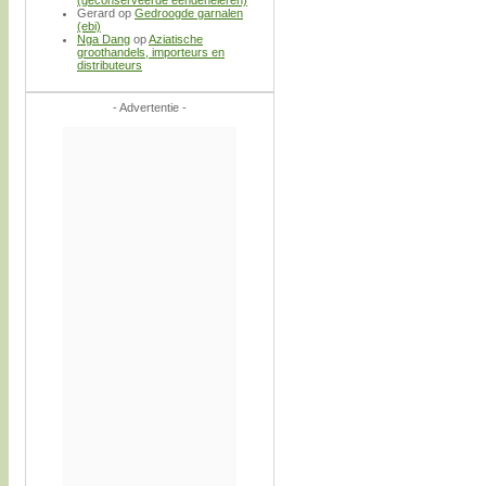
Gerard
op
Gedroogde garnalen
(ebi)
Nga Dang
op
Aziatische
groothandels, importeurs en
distributeurs
- Advertentie -