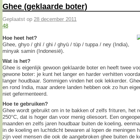
Ghee (geklaarde boter)
Geplaatst op
28 december 2011
48
Hoe heet het?
Ghee, ghyo / ghī / ghi / ghyū / tūp / tuppa / ney (India),
minyak samin (Indonesië).
Wat is het?
Ghee is eigenlijk gewoon geklaarde boter en heeft twee vo
gewone boter: je kunt het langer en harder verhitten voorda
langer houdbaar. Sommigen vinden het ook lekkerder. Ghee
en rond India, maar andere landen hebben ook zo hun eigen
niet gefermenteerd.
Hoe te gebruiken?
Ghee wordt gebruikt om in te bakken of zelfs frituren, het r
250°C, dat is hoger dan voor menig oliesoort. Een ongeope
maanden en zelfs jaren houdbaar buiten de koeling, eenma
in de koeling en luchtdicht bewaren al lopen de meningen h
zijn veel mensen die ook de aangebroken ghee buiten de k