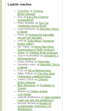
Laatste reacties
CoCoFlix
op
Chinese
lichte sojasaus
Roy
op
Kai Choi (Chinese
mosterdkool)
Peter Bottelier
op
Xue Cai
(ingelegde mosterdkool)
Geert Anthonis
op
Adreslijst Toko’s
in België
Henk
op
Knapperige tofuvellen
gevuld met garnalen
remi
op
Gula djawa (Javaanse
bruine suiker)
Els Töpfer
op
Dong Nan Hang
Supermarket in Delft (centrum)
Xuper
op
Chinese lichte sojasaus
Joyce Kromodirijo
op
Oriental in ’s
Hertogenbosch
Daan Hutting
op
Konnyaku
Smolders marc
op
Adreslijst Toko’s
in België
Crys
op
Kip in Meestersaus
Wilgo Pelhan
op
Chu Hou Saus
(Kantonese sojabonensaus)
James Clock
op
Chinese
lichte sojasaus
Bink Melcherts
op
Feedback &
Vragen
Marjan
op
Thaise groene
currypasta
JaRoW Wattimena
op
Saté kambing
(saté van geit met ketjapsaus)
Brenda Verheij
op
Aziatische
groothandels, importeurs en
distributeurs