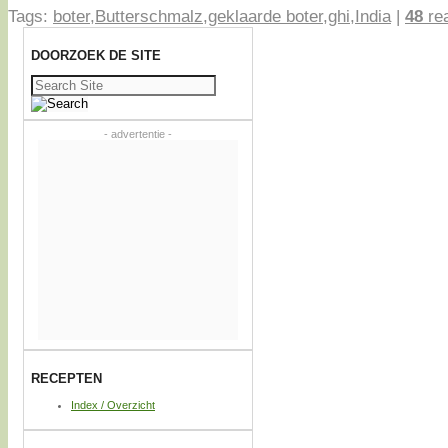
Tags:
boter
,
Butterschmalz
,
geklaarde boter
,
ghi
,
India
|
48
rea
DOORZOEK DE SITE
Zoeken
naar:
- advertentie -
RECEPTEN
Index / Overzicht