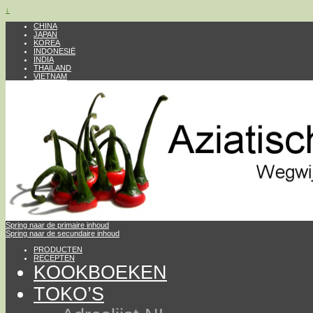
↓
CHINA
JAPAN
KOREA
INDONESIË
INDIA
THAILAND
VIETNAM
Spring naar de primaire inhoud
Spring naar de secundaire inhoud
PRODUCTEN
RECEPTEN
KOOKBOEKEN
TOKO’S