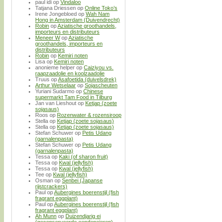
paul idi
op
Vindaloo
Tatjana Driessen
op
Online Toko’s
Irene Jongebloed
op
Wah Nam
Hong in Amsterdam (Duivendrecht)
Robin
op
Aziatische groothandels,
importeurs en distributeurs
Meneer W
op
Aziatische
groothandels, importeurs en
distributeurs
Robin
op
Kemiri noten
Lisa
op
Kemiri noten
anonieme helper
op
Caiziyou vs.
raapzaadolie en koolzaadolie
Truus
op
Asafoetida (duivelsdrek)
Arthur Wetselaar
op
Sojascheuten
Yuriani Sudarmo
op
Chinese
supermarkt Tam Food in Tilburg
Jan van Lieshout
op
Ketjap (zoete
sojasaus)
Roos
op
Rozenwater & rozensiroop
Stella
op
Ketjap (zoete sojasaus)
Stella
op
Ketjap (zoete sojasaus)
Stefan Schuwer
op
Petis Udang
(garnalenpasta)
Stefan Schuwer
op
Petis Udang
(garnalenpasta)
Tessa
op
Kaki (of sharon fruit)
Tessa
op
Kwal (jellyfish)
Tessa
op
Kwal (jellyfish)
Tee
op
Kwal (jellyfish)
Osman
op
Senbei (Japanse
rijstcrackers)
Paul
op
Aubergines boerenstijl (fish
fragrant eggplant)
Paul
op
Aubergines boerenstijl (fish
fragrant eggplant)
Ah Munn
op
Duizendjarig ei
(geconserveerde eendeneieren)