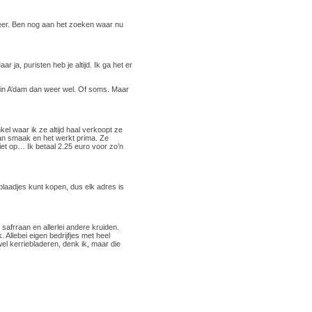
meer. Ben nog aan het zoeken waar nu
 ja, puristen heb je altijd. Ik ga het er
n in A’dam dan weer wel. Of soms. Maar
kel waar ik ze altijd haal verkoopt ze
aan smaak en het werkt prima. Ze
niet op… Ik betaal 2.25 euro voor zo’n
blaadjes kunt kopen, dus elk adres is
safrraan en allerlei andere kruiden.
 Allebei eigen bedrijfjes met heel
l kerriebladeren, denk ik, maar die