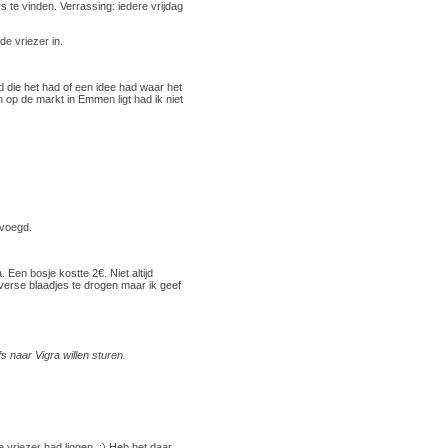
te vinden. Verrassing: iedere vrijdag
e vriezer in.
 die het had of een idee had waar het
 op de markt in Emmen ligt had ik niet
voegd.
 Een bosje kostte 2€. Niet altijd
 verse blaadjes te drogen maar ik geef
 naar Vigra willen sturen.
e vriezer had liggen. ;) Heb het daar