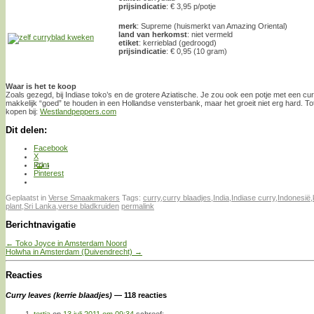
prijsindicatie
: € 3,95 p/potje
merk
: Supreme (huismerkt van Amazing Oriental)
land van herkomst
: niet vermeld
etiket
: kerrieblad (gedroogd)
prijsindicatie
: € 0,95 (10 gram)
Waar is het te koop
Zoals gezegd, bij Indiase toko’s en de grotere Aziatische. Je zou ook een potje met een cu
makkelijk “goed” te houden in een Hollandse vensterbank, maar het groeit niet erg hard. Tot
kopen bij:
Westlandpeppers.com
Dit delen:
Facebook
X
Print
Pinterest
Geplaatst in
Verse Smaakmakers
Tags:
curry
,
curry blaadjes
,
India
,
Indiase curry
,
Indonesië
,
plant
,
Sri Lanka
,
verse bladkruiden
permalink
Berichtnavigatie
←
Toko Joyce in Amsterdam Noord
Holwha in Amsterdam (Duivendrecht)
→
Reacties
Curry leaves (kerrie blaadjes)
— 118 reacties
tertia
op
13 juli 2011 om 09:34
schreef: