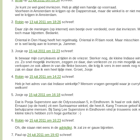
Je kunt ze wel goed invriezen. Heb je altijd een handje op voorraad.
Voorheen in Amsterdam te krijgen op de Dapperstraat, maar die winkel is er niet 
wel te krijgen in Amsterdam.
Robin
op
13 juli 2011 om 18:26
schreef:
Daar zijn de meningen (op internet) een beetje over verdeeld, over dat invriezen. Maar
toch maar bijzetten. Bedankt.
Oriental in Den Haag heeft het regelmatig. Oriental in R’dam nooit. Maar misschie
er is wel lastig aan te komen ja. Jammer.
Josje
op
15 juli 2011 om 11:23
schreef:
Ik bewaar mijn curryleaves al tijden in de vriezer. Sterker nog, de kleine Indiase win
zo. Zo snel mogelijk invriezen, zeggen ze daar, dan verliezen ze zo min mogelijk 
verkopen ze ook alleen in van die flinke bossen, die krijg ik vers in een week nog 
zak en daar doe ik een heel tijdje mee. Groet, Josje
Robin
op
15 juli 2011 om 14:22
schreef:
Heb je het adres van dat Indiase winkeltje? Mensen vragen geregeld waar je curry
welkom!
Josje
op
15 juli 2011 om 16:18
schreef:
Dat is Pooja Superstore aan de Odysseuslaan 5, in Eindhoven. Ik haal er ook dahl, 
Ernaast (op de hoek) zit een Surinaamse winkel, die heet A. Kang Troesoe geloof ik.
behulpzame mensen. Bij Sang Lee Superstore in Eindhoven vind je trouwens ook we
kleine toko’s hebben zo’n hoge gunfactor :-)
Robin
op
15 juli 2011 om 16:23
schreef:
Oh, die staan niet eens in de
adrijslijst
. Ik zal ze er gauw bijzetten.
Paul
op
24 juli 2011 om 19:43
schreef: