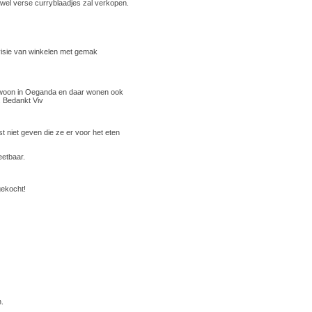
j wel verse curryblaadjes zal verkopen.
isie van winkelen met gemak
 Ik woon in Oeganda en daar wonen ook
. Bedankt Viv
st niet geven die ze er voor het eten
eetbaar.
gekocht!
n.