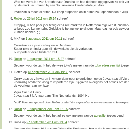
Was net verhuisd van Utrecht naar Drenthe en had de hoop opgegeven ze ooit vers 
op de markt in Emmen bij een Sri Lankaans kruidenstalletje. Vers.
Invriezen is meestal prima. Na koop afspoelen en in ruime zak opschudden. Gelijk d
Robin
op
25 juli 2011 om 15:14
schreef:
Grappig, ik ben paar jaar terug eens alle markten in Rotterdam afgeweest. Niemand
te koop zou kunnen zijn. Gelukkig is het nu wel te vinden. Maar dat het ook gewoon
kunnen denken. ;-)
MKF
op
1 augustus 2011 om 10:11
schreef:
Curryleaves zijn te verkrijgen in Den haag.
Super toko en India gate zijn de winkels die dit verkopen.
Ik importeer deze bladeren zelf.
Robin
op
1 augustus 2011 om 15:27
schreef:
Bedankt voor de tip. Ik heb de twee toko’s meteen aan de
toko adressen lijst
toege
Gotze
op
18 september 2011 om 19:36
schreef:
Curry Leaves
zijn
waren in Amsterdam-oost te verkrijgen op de Javastraat bij Vigra.
voorradig omdat ze lastig te importeren zijn. Zij gaven overigens het advies om de
de voorkeur aan invriezen!
Vigra Cash & Carry
Javastraat 84, Amsterdam, The Netherlands, 1094 HL
*edit*
Post aangepast door Robin omdat Vigra gesloten is en we niemand tevergeefs
Robin
op
19 september 2011 om 16:15
schreef:
Bedankt voor de tip. Ik heb het adres ook meteen aan de
adreslijst
toegevoegd.
Roos
op
27 september 2011 om 13:34
schreef:
Net nog zien liggen bij Amazing Oriental in Eindhoven. Het is dat ik nog genoeg in d