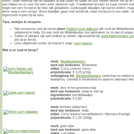
doen), maar meestal zijn de blaadjes al wat ouder en taaier en dus minder lekker om op te e
wat helpen en er voor het eten weer uitvissen ook. Traditioneel worden ze vaak samen met
begin van een recept in de hete olie gebakken. Gedroogde blaadjes zijn wel te vinden, maar
liever weg in een recept. Verse blaadjes gaan snel achteruit, maar invriezen is een optie. 
ingevroren kopen bij de toko.
Tips, weetjes & recepten
Niet verwarren met de kerrie-
plant
(
Helichrysum italicum
) die rond de Middellandse
onbekend in India. En ook rond de Middellandse zee gebruiken ze ‘m niet of amper
Zaden of plantjes zijn wel (online) te vinden, bijvoorbeeld bij:
www.happyexotics.co
pot op je terras.
Lees uitgebreid verder op Katzer’s page:
curry leaves
Wat is er zoal te koop?
merk
:
Westlandpeppers
land van herkomst
: Nederland
etiket
: Curry Leaves (vers)
prijsindicatie
: € 3,25 p/10g
verkrijgbaar bij
:
Westlandpeppers
(webshop en winkel in 
bedrijven). Geteeld in Nederland en daarom uiteraard niet 
merk
: Vers in het groenteschap
land van herkomst
: staat er niet op
ingrediënten
: kerrieblaadjes
prijsindicatie
: € 0,85
merk
: Ashoka (diepvries)
land van herkomst
: India
etiket
: Curry leaves/ kerriebladeren / Murraya Koenigii
prijsindicatie
: € 1,25 (100g)
merk
: geen idee
land van herkomst
: geen idee
etiket
: curryblad