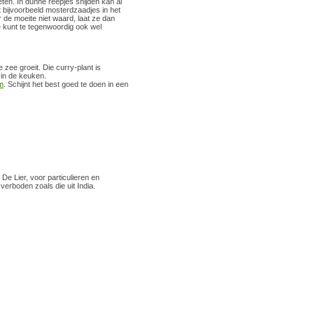
ten. In dunne reepjes snijden kan al
 bijvoorbeeld mosterdzaadjes in het
 de moeite niet waard, laat ze dan
Je kunt te tegenwoordig ook wel
 zee groeit. Die curry-plant is
 in de keuken.
m
. Schijnt het best goed te doen in een
De Lier, voor particulieren en
verboden zoals die uit India.