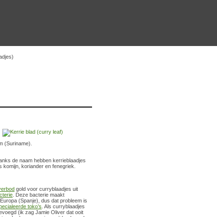
adjes)
em (Suriname).
ndanks de naam hebben kerrieblaadjes
s komijn, koriander en fenegriek.
verbod
gold voor curryblaadjes uit
cterie
. Deze bacterie maakt
Europa (Spanje), dus dat probleem is
pecialeerde toko’s
. Als curryblaadjes
voegd (ik zag Jamie Oliver dat ooit