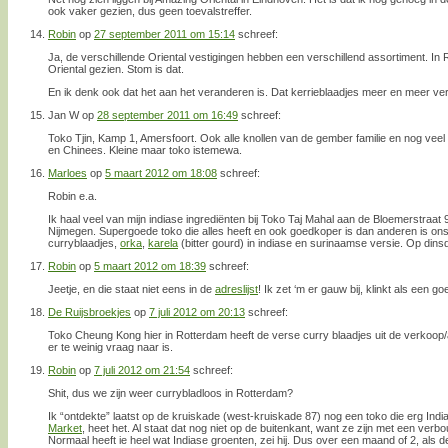
ook vaker gezien, dus geen toevalstreffer.
Robin
op
27 september 2011 om 15:14
schreef:
Ja, de verschillende Oriental vestigingen hebben een verschillend assortiment. In R
Oriental gezien. Stom is dat.
En ik denk ook dat het aan het veranderen is. Dat kerrieblaadjes meer en meer ve
Jan W
op
28 september 2011 om 16:49
schreef:
Toko Tjin, Kamp 1, Amersfoort. Ook alle knollen van de gember familie en nog vee
en Chinees. Kleine maar toko istemewa.
Marloes
op
5 maart 2012 om 18:08
schreef:
Robin e.a.
Ik haal veel van mijn indiase ingrediënten bij Toko Taj Mahal aan de Bloemerstraat 97
Nijmegen. Supergoede toko die alles heeft en ook goedkoper is dan anderen is ons
curryblaadjes,
orka
,
karela
(bitter gourd) in indiase en surinaamse versie. Op din
Robin
op
5 maart 2012 om 18:39
schreef:
Jeetje, en die staat niet eens in de
adreslijst
! Ik zet ‘m er gauw bij, klinkt als een g
De Ruijsbroekjes
op
7 juli 2012 om 20:13
schreef:
Toko Cheung Kong hier in Rotterdam heeft de verse curry blaadjes uit de verkoop/
er te weinig vraag naar is.
Robin
op
7 juli 2012 om 21:54
schreef:
Shit, dus we zijn weer currybladloos in Rotterdam?
Ik “ontdekte” laatst op de kruiskade (west-kruiskade 87) nog een toko die erg Indi
Market
, heet het. Al staat dat nog niet op de buitenkant, want ze zijn met een verb
Normaal heeft ie heel wat Indiase groenten, zei hij. Dus over een maand of 2, als d