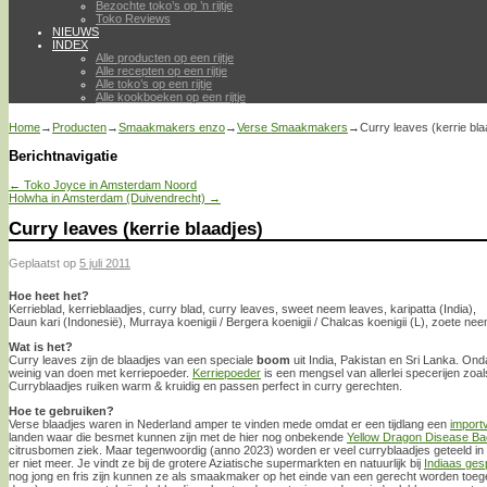
Bezochte toko’s op ’n rijtje
Toko Reviews
NIEUWS
INDEX
Alle producten op een rijtje
Alle recepten op een rijtje
Alle toko’s op een rijtje
Alle kookboeken op een rijtje
Home
→
Producten
→
Smaakmakers enzo
→
Verse Smaakmakers
→
Curry leaves (kerrie bla
Berichtnavigatie
←
Toko Joyce in Amsterdam Noord
Holwha in Amsterdam (Duivendrecht)
→
Curry leaves (kerrie blaadjes)
Geplaatst op
5 juli 2011
Hoe heet het?
Kerrieblad, kerrieblaadjes, curry blad, curry leaves, sweet neem leaves, karipatta (India),
Daun kari (Indonesië), Murraya koenigii / Bergera koenigii / Chalcas koenigii (L), zoete ne
Wat is het?
Curry leaves zijn de blaadjes van een speciale
boom
uit India, Pakistan en Sri Lanka. O
weinig van doen met kerriepoeder.
Kerriepoeder
is een mengsel van allerlei specerijen zoal
Curryblaadjes ruiken warm & kruidig en passen perfect in curry gerechten.
Hoe te gebruiken?
Verse blaadjes waren in Nederland amper te vinden mede omdat er een tijdlang een
import
landen waar die besmet kunnen zijn met de hier nog onbekende
Yellow Dragon Disease Ba
citrusbomen ziek. Maar tegenwoordig (anno 2023) worden er veel curryblaadjes geteeld in 
er niet meer. Je vindt ze bij de grotere Aziatische supermarkten en natuurlijk bij
Indiaas ges
nog jong en fris zijn kunnen ze als smaakmaker op het einde van een gerecht worden toege