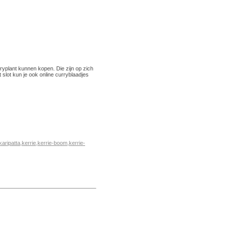
rryplant kunnen kopen. Die zijn op zich
 slot kun je ook online curryblaadjes
karipatta
,
kerrie
,
kerrie-boom
,
kerrie-