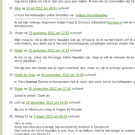
nog eens kijken en zal er dan een post aan wijden. Ik kan me zo voorstellen dat hi
Alka
op
10 juli 2012 om 09:41
schreef:
U kunt kerrieblaadjes online bestellen via:
Indiase Kerrieblaadjes
——————————————————————————————-
Ik wil mijn onlangs begonnen Indian Food & Grocery webwinkel
Ekirana.nl
met de v
introduceren.
Vivian
op
23 augustus 2012 om 12:52
schreef:
Mijn vraag is: eet je die kerry blaadjes ook op, of haal je ze er na het koken uit?
veel Indiers, dus denk dat ik het met bovenstaande vertalingen wel kan vinden hier
Robin
op
23 augustus 2012 om 14:19
schreef:
Ik eet ze op, zeker als het jonge, kleine blaadjes zijn, maar je wilt de mensen de ko
eerst uitpulken. ;-)
Het ligt dus een beetje aan je eigen voorkeur dus, maar ze zijn in principe gewoon 
Paula de Vries
op
30 september 2012 om 15:09
schreef:
in Toko
Aramee
Ramee in Amsterdam heb ik meer dan eens verse kerrieblaadjes 
Robin
op
30 september 2012 om 17:41
schreef:
Goed te weten. Dank je!
Leni
op
18 december 2012 om 14:30
schreef:
Bij ons in Hilversum volop te krijgen bij Rorade.
Skippy12
op
3 maart 2013 om 09:34
schreef:
Vers is vers.
Koop een Murraya koenigii, bijvoorbeeld bij Vreeken in Dordrecht.
Dan heb je de verse blaadjes in tuin, huis of op balkon, hoef je niet langer te zoeke
Goed idee van Skippy12