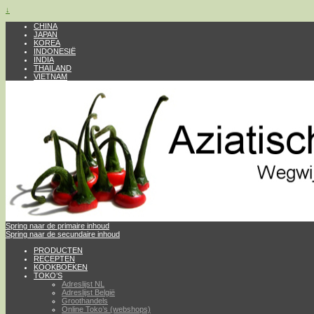
↓
CHINA
JAPAN
KOREA
INDONESIË
INDIA
THAILAND
VIETNAM
Spring naar de primaire inhoud
Spring naar de secundaire inhoud
PRODUCTEN
RECEPTEN
KOOKBOEKEN
TOKO’S
Adreslijst NL
Adreslijst België
Groothandels
Online Toko’s (webshops)