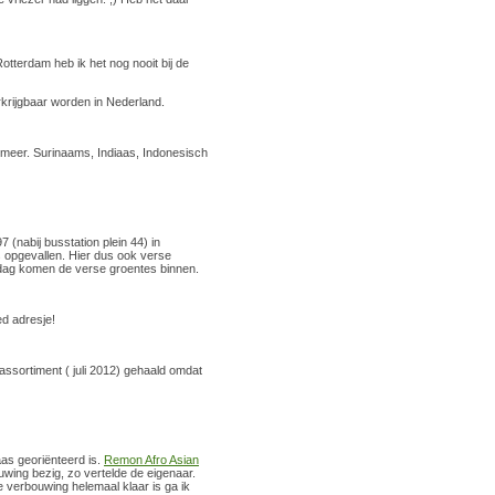
otterdam heb ik het nog nooit bij de
rkrijgbaar worden in Nederland.
l meer. Surinaams, Indiaas, Indonesisch
 (nabij busstation plein 44) in
 opgevallen. Hier dus ook verse
sdag komen de verse groentes binnen.
oed adresje!
assortiment ( juli 2012) gehaald omdat
aas georiënteerd is.
Remon Afro Asian
ouwing bezig, zo vertelde de eigenaar.
e verbouwing helemaal klaar is ga ik