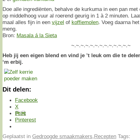
Doe alle ingrediënten, behalve de kurkuma in een pan met
op middelhoog vuur al roerend geurig in 1 à 2 minuten. La
maal alles fijn in een
vijzel
of
koffiemolen
. Voeg daarna he
meng.
Bron:
Masala á la Sieta
~.~.~.~.~.~.~.~.~.~.~.~.~
Heb jij een eigen blend en vind je ’t leuk om die te dele
‘m erbij.
Dit delen:
Facebook
X
Print
Pinterest
Geplaatst in
Gedroogde smaakmakers
,
Recepten
Tags: