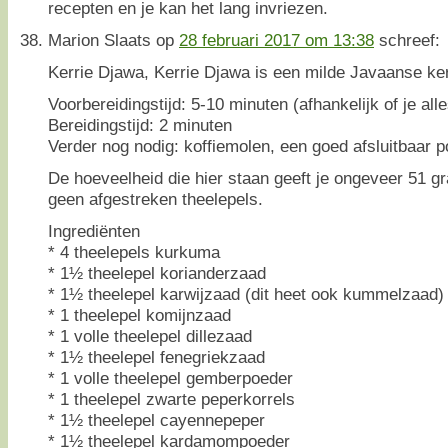
recepten en je kan het lang invriezen.
Marion Slaats
op
28 februari 2017 om 13:38
schreef:
Kerrie Djawa, Kerrie Djawa is een milde Javaanse ke
Voorbereidingstijd: 5-10 minuten (afhankelijk of je alle
Bereidingstijd: 2 minuten
Verder nog nodig: koffiemolen, een goed afsluitbaar p
De hoeveelheid die hier staan geeft je ongeveer 51 g
geen afgestreken theelepels.
Ingrediënten
* 4 theelepels kurkuma
* 1½ theelepel korianderzaad
* 1½ theelepel karwijzaad (dit heet ook kummelzaad)
* 1 theelepel komijnzaad
* 1 volle theelepel dillezaad
* 1½ theelepel fenegriekzaad
* 1 volle theelepel gemberpoeder
* 1 theelepel zwarte peperkorrels
* 1½ theelepel cayennepeper
* 1½ theelepel kardamompoeder