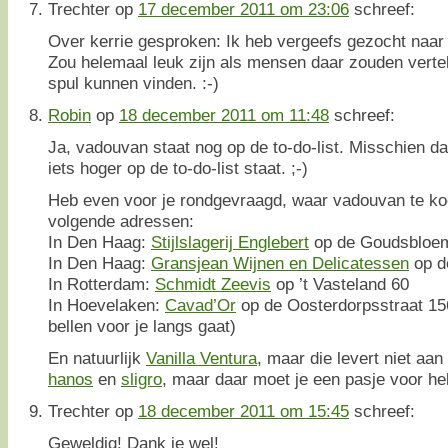
Trechter
op
17 december 2011 om 23:06
schreef:
Over kerrie gesproken: Ik heb vergeefs gezocht naar
Zou helemaal leuk zijn als mensen daar zouden vertel
spul kunnen vinden. :-)
Robin
op
18 december 2011 om 11:48
schreef:
Ja, vadouvan staat nog op de to-do-list. Misschien d
iets hoger op de to-do-list staat. ;-)
Heb even voor je rondgevraagd, waar vadouvan te ko
volgende adressen:
In Den Haag:
Stijlslagerij Englebert
op de Goudsbloem
In Den Haag:
Gransjean Wijnen en Delicatessen
op d
In Rotterdam:
Schmidt Zeevis
op ’t Vasteland 60
In Hoevelaken:
Cavad’Or
op de Oosterdorpsstraat 156
bellen voor je langs gaat)
En natuurlijk
Vanilla Ventura
, maar die levert niet aan 
hanos
en
sligro
, maar daar moet je een pasje voor h
Trechter
op
18 december 2011 om 15:45
schreef:
Geweldig! Dank je wel!