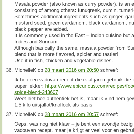
Masala powder (also known as curry powder), is an e
consisting of among others: funugreek, cumin, tumeri
Sometimes additional ingredients such as ginger, gar
mustard seed, green cardamom, black cardamom, nu
black pepper are added.
It is commonly used in the East – Indian cuisine but a
Indies and Surinam.
Although basically the same, masala powder from Su
blend that is more flavored, spicier and tastier!
Use it in fish, chicken and vegetable dishes.
MichelleK
op
28 maart 2016 om 20:50
schreef:
Ik heb een vadovan recept die ik al jaren gebruik die 
super lekker:
https://www.epicurious.com/recipes/foo
spice-blend-243607
Weet niet hoe authentiek het is, maar ik vind hem gew
1,5 kilo ui/sjallot/knoflook als basis
MichelleK
op
28 maart 2016 om 20:57
schreef:
Oeps, was nog niet klaar – je bent een avondje bezi
vadouvan recept, maar je krijgt er veel voor en gebruik