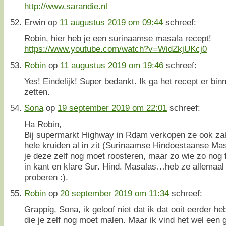
http://www.sarandie.nl
Erwin
op
11 augustus 2019 om 09:44
schreef:
Robin, hier heb je een surinaamse masala recept!
https://www.youtube.com/watch?v=WidZkjUKcj0
Robin
op
11 augustus 2019 om 19:46
schreef:
Yes! Eindelijk! Super bedankt. Ik ga het recept er bin
zetten.
Sona
op
19 september 2019 om 22:01
schreef:
Ha Robin,
Bij supermarkt Highway in Rdam verkopen ze ook za
hele kruiden al in zit (Surinaamse Hindoestaanse Mas
je deze zelf nog moet roosteren, maar zo wie zo nog 
in kant en klare Sur. Hind. Masalas…heb ze allemaal 
proberen :).
Robin
op
20 september 2019 om 11:34
schreef:
Grappig, Sona, ik geloof niet dat ik dat ooit eerder h
die je zelf nog moet malen. Maar ik vind het wel een 