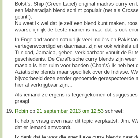
Bolst’s, Ship (Green Label) original madras curry en
een Maharadjah blend schijnt populair (net als Cross
getint!).
Nu weet ik wel dat je zelf een blend kunt maken, roo
waarschijnlijk de beste manier is maar dat is ook eno
In Engeland wonen natuurlijk veel Indiërs en Pakista
vertegenwoordigd en daarnaast zijn er ook winkels ui
Trinidad, Jamaica, geheel verklaarbaar vanuit de Brit
geschiedenis. De Caraïbische curry blends zijn weer
masala is hier ruim voor handen (Chan’s) Ik heb het 
Aziatische blends maar specifiek over de Indiase. Wa
bijvoorbeeld deze eerder genoemde gerespecteerde m
hier al verkrijgbaar zijn…
Als iemand ze ergens is tegengekomen of suggesties 
graag!
Robin
op
21 september 2013 om 12:53
schreef:
Ik heb je vraag even naar dit topic verplaatst, Jim. 
dat er iemand antwoordt.
Ik denk dat je voor die specifieke curry blends naar d