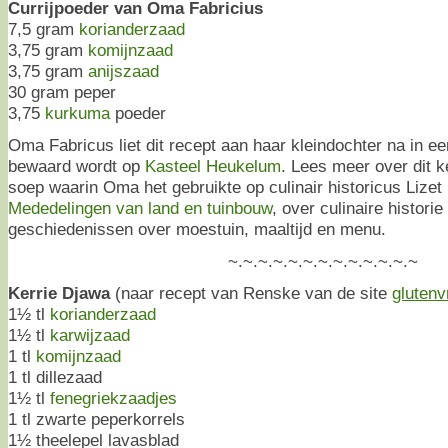
Currijpoeder van Oma Fabricius
7,5 gram
korianderzaad
3,75 gram
komijnzaad
3,75 gram
anijszaad
30 gram peper
3,75
kurkuma
poeder
Oma Fabricus liet dit recept aan haar kleindochter na in ee
bewaard wordt op
Kasteel Heukelum
. Lees meer over dit 
soep waarin Oma het gebruikte op culinair historicus Lizet 
Mededelingen van land en tuinbouw
, over culinaire histori
geschiedenissen over moestuin, maaltijd en menu.
~.~.~.~.~.~.~.~.~.~.~.~.~
Kerrie Djawa
(naar recept van Renske van de site
glutenv
1½ tl
korianderzaad
1½ tl
karwijzaad
1 tl
komijnzaad
1 tl dillezaad
1½ tl
fenegriekzaadjes
1 tl zwarte peperkorrels
1½ theelepel lavasblad