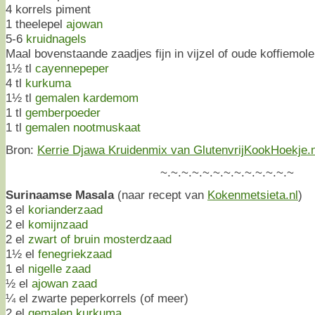
4 korrels piment
1 theelepel
ajowan
5-6
kruidnagels
Maal bovenstaande zaadjes fijn in vijzel of oude koffiemole
1½ tl
cayennepeper
4 tl
kurkuma
1½ tl
gemalen kardemom
1 tl
gemberpoeder
1 tl
gemalen nootmuskaat
Bron:
Kerrie Djawa Kruidenmix van GlutenvrijKookHoekje.n
~.~.~.~.~.~.~.~.~.~.~.~.~
Surinaamse Masala
(naar recept van
Kokenmetsieta.nl
)
3 el
korianderzaad
2 el
komijnzaad
2 el
zwart of bruin mosterdzaad
1½ el
fenegriekzaad
1 el
nigelle zaad
½ el
ajowan zaad
¼ el zwarte peperkorrels (of meer)
2 el
gemalen kurkuma