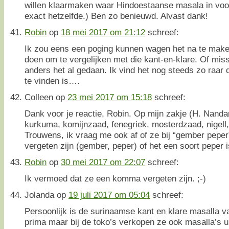
willen klaarmaken waar Hindoestaanse masala in voor
exact hetzelfde.) Ben zo benieuwd. Alvast dank!
Robin
op
18 mei 2017 om 21:12
schreef:
Ik zou eens een poging kunnen wagen het na te mak
doen om te vergelijken met die kant-en-klare. Of mis
anders het al gedaan. Ik vind het nog steeds zo raar 
te vinden is….
Colleen
op
23 mei 2017 om 15:18
schreef:
Dank voor je reactie, Robin. Op mijn zakje (H. Nandan
kurkuma, komijnzaad, fenegriek, mosterdzaad, nigell
Trouwens, ik vraag me ook af of ze bij “gember pepe
vergeten zijn (gember, peper) of het een soort peper i
Robin
op
30 mei 2017 om 22:07
schreef:
Ik vermoed dat ze een komma vergeten zijn. ;-)
Jolanda
op
19 juli 2017 om 05:04
schreef:
Persoonlijk is de surinaamse kant en klare masalla
prima maar bij de toko’s verkopen ze ook masalla’s u