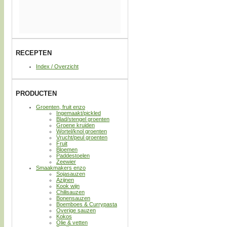
RECEPTEN
Index / Overzicht
PRODUCTEN
Groenten, fruit enzo
Ingemaakt/pickled
Blad/stengel groenten
Groene kruiden
Wortel/knol groenten
Vrucht/peul groenten
Fruit
Bloemen
Paddestoelen
Zeewier
Smaakmakers enzo
Sojasauzen
Azijnen
Kook wijn
Chilisauzen
Bonensauzen
Boemboes & Currypasta
Overige sauzen
Kokos
Olie & vetten