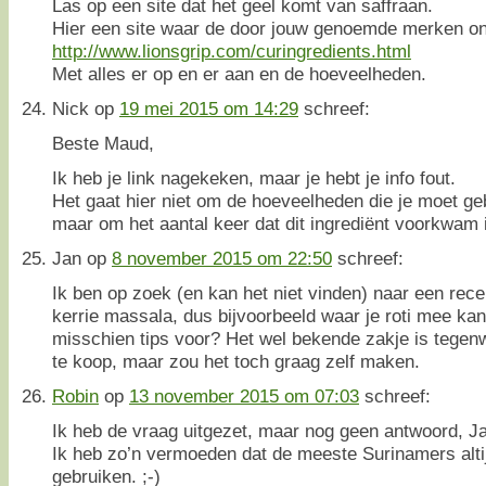
Las op een site dat het geel komt van saffraan.
Hier een site waar de door jouw genoemde merken ont
http://www.lionsgrip.com/curingredients.html
Met alles er op en er aan en de hoeveelheden.
Nick
op
19 mei 2015 om 14:29
schreef:
Beste Maud,
Ik heb je link nagekeken, maar je hebt je info fout.
Het gaat hier niet om de hoeveelheden die je moet geb
maar om het aantal keer dat dit ingrediënt voorkwam 
Jan
op
8 november 2015 om 22:50
schreef:
Ik ben op zoek (en kan het niet vinden) naar een rec
kerrie massala, dus bijvoorbeeld waar je roti mee ka
misschien tips voor? Het wel bekende zakje is tegenw
te koop, maar zou het toch graag zelf maken.
Robin
op
13 november 2015 om 07:03
schreef:
Ik heb de vraag uitgezet, maar nog geen antwoord, J
Ik heb zo’n vermoeden dat de meeste Surinamers alti
gebruiken. ;-)