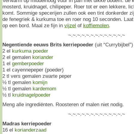
Verwarm op middelhoog vuur in pan met dikke bodem: de ko
mosterd, kruidnagel, chilipeper. Roer tot er een lekkere, li
komt. Sommige specerijen zullen ook een tint donkerder z
de fenegriek & kurkuma toe en roer nog 10 seconden. Laat
op een bord. Maal ze fijn in
vijzel
of
koffiemolen
.
~.~.~.~.~.~.~.~.~.~.~.~.~
Negentiende eeuws Brits kerriepoeder
(uit “Currybijbel”)
2 el
kurkuma poeder
2 el gemalen
koriander
1 el
gemberpoeder
1 el cayennepeper (poeder)
2 tl vers gemalen zwarte peper
½ tl gemalen
komijn
½ tl gemalen
kardemom
½ tl
kruidnagelpoeder
Meng alle ingrediënten. Roosteren of malen niet nodig.
~.~.~.~.~.~.~.~.~.~.~.~.~
Madras kerriepoeder
16 el
korianderzaad