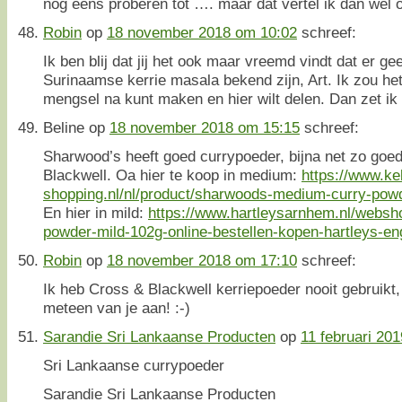
nog eens proberen tot …. maar dat vertel ik dan wel o
Robin
op
18 november 2018 om 10:02
schreef:
Ik ben blij dat jij het ook maar vreemd vindt dat er g
Surinaamse kerrie masala bekend zijn, Art. Ik zou het 
mengsel na kunt maken en hier wilt delen. Dan zet ik
Beline
op
18 november 2018 om 15:15
schreef:
Sharwood’s heeft goed currypoeder, bijna net zo goe
Blackwell. Oa hier te koop in medium:
https://www.ke
shopping.nl/nl/product/sharwoods-medium-curry-pow
En hier in mild:
https://www.hartleysarnhem.nl/websh
powder-mild-102g-online-bestellen-kopen-hartleys-e
Robin
op
18 november 2018 om 17:10
schreef:
Ik heb Cross & Blackwell kerriepoeder nooit gebruikt
meteen van je aan! :-)
Sarandie Sri Lankaanse Producten
op
11 februari 20
Sri Lankaanse currypoeder
Sarandie Sri Lankaanse Producten