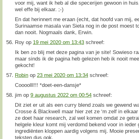
voor mij, want ik heb al die specerijen gewoon in huis
wel effe bij elkaar. ;-)
En dat herinnert me eraan (echt, dat hoofd van mij, ee
Surinaamse masala van Sieta nog in de post moest toe
dan nooit. Nogmaals dank, Erwin.
Roy
op
19 mei 2020 om 13:43
schreef:
Ik ben zo blij met deze pagina van je site! Sowieso ra
maar sinds ik de pagina heb gelezen heb ik nooit meer
gekocht!
Robin
op
23 mei 2020 om 13:34
schreef:
Coooolll!!! *doet-een-dansje*
jim
op
9 augustus 2022 om 00:54
schreef:
Dit ziet er uit als een curry blend zoals we gewend w
Crosse & Blackwell maar hier zet ze ‘m zelf in elkaa
ze doet haar research, zal wel komen omdat ze getrain
helgele kleur komt mij verdomd bekend voor in ieder 
ingrediënten kloppen aardig volgens mij. Mooie prese
teksten dus ook.