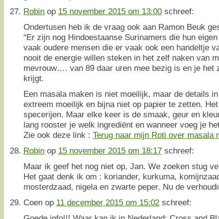
Robin
op
15 november 2015 om 13:00
schreef:
Ondertusen heb ik de vraag ook aan Ramon Beuk gest
“Er zijn nog Hindoestaanse Surinamers die hun eigen
vaak oudere mensen die er vaak ook een handeltje va
nooit de energie willen steken in het zelf naken van 
mevrouw…. van 89 daar uren mee bezig is en je het z
krijgt.
Een masala maken is niet moeilijk, maar de details i
extreem moeilijk en bijna niet op papier te zetten. He
specerijen. Maar elke keer is de smaak, geur en kleu
lang rooster je welk ingrediënt en wanneer voeg je het
Zie ook deze link :
Terug naar mijn Roti over masala
Robin
op
15 november 2015 om 18:17
schreef:
Maar ik geef het nog niet op, Jan. We zoeken stug ver
Het gaat denk ik om : koriander, kurkuma, komijnzaad
mosterdzaad, nigela en zwarte peper. Nu de verhoud
Coen
op
11 december 2015 om 15:02
schreef:
Goede info!!! Waar kan ik in Nederland: Cross and Bl