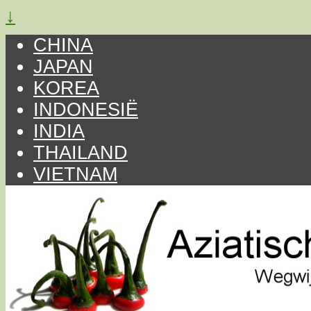
↓
CHINA
JAPAN
KOREA
INDONESIË
INDIA
THAILAND
VIETNAM