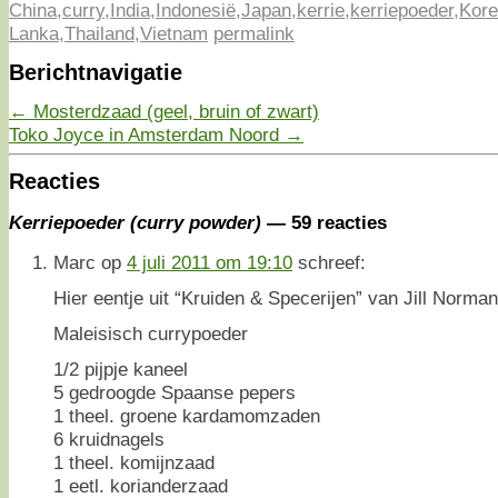
China
,
curry
,
India
,
Indonesië
,
Japan
,
kerrie
,
kerriepoeder
,
Kor
Lanka
,
Thailand
,
Vietnam
permalink
Berichtnavigatie
←
Mosterdzaad (geel, bruin of zwart)
Toko Joyce in Amsterdam Noord
→
Reacties
Kerriepoeder (curry powder)
— 59 reacties
Marc
op
4 juli 2011 om 19:10
schreef:
Hier eentje uit “Kruiden & Specerijen” van Jill Norman
Maleisisch currypoeder
1/2 pijpje kaneel
5 gedroogde Spaanse pepers
1 theel. groene kardamomzaden
6 kruidnagels
1 theel. komijnzaad
1 eetl. korianderzaad