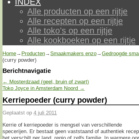
INDEX
Alle producten op een rijtje
Alle recepten op een rijtje
Alle toko’s op een rijtje
Alle kookboeken op een rijtje
Home
→
Producten
→
Smaakmakers enzo
→
Gedroogde sma
(curry powder)
Berichtnavigatie
←
Mosterdzaad (geel, bruin of zwart)
Toko Joyce in Amsterdam Noord
→
Kerriepoeder (curry powder)
Geplaatst op
4 juli 2011
Kerrie of kerriepoeder is mengsel van verschillende
specerijen. Er bestaat geen vaststaand of authentiek recep
het verschilt per land, regio of zelfs familie. In warmere o