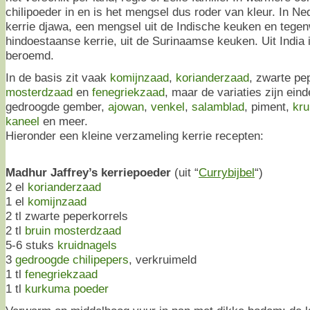
chilipoeder in en is het mengsel dus roder van kleur. In N
kerrie djawa, een mengsel uit de Indische keuken en tege
hindoestaanse kerrie, uit de Surinaamse keuken. Uit India 
beroemd.
In de basis zit vaak
komijnzaad
,
korianderzaad
, zwarte pe
mosterdzaad
en
fenegriekzaad
, maar de variaties zijn ein
gedroogde gember,
ajowan
,
venkel
,
salamblad
, piment,
kru
kaneel
en meer.
Hieronder een kleine verzameling kerrie recepten:
Madhur Jaffrey’s kerriepoeder
(uit “
Currybijbel
“)
2 el
korianderzaad
1 el
komijnzaad
2 tl zwarte peperkorrels
2 tl
bruin mosterdzaad
5-6 stuks
kruidnagels
3
gedroogde chilipepers
, verkruimeld
1 tl
fenegriekzaad
1 tl
kurkuma poeder