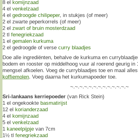
8 el
komijnzaad
4 el
venkelzaad
4 el
gedroogde chilipeper
, in stukjes (of meer)
2 el zwarte peperkorrels (of meer)
2 el
zwart of bruin mosterdzaad
2 tl
fenegriekzaad
1 el
gemalen kurkuma
2 el gedroogde of verse
curry blaadjes
Doe alle ingrediënten, behalve de kurkuma en curryblaadje
bodem en rooster op middelhoog vuur al roerend geurig in 
mengsel afkoelen. Voeg de curryblaadjes toe en maal alles 
koffiemolen
. Voeg daarna het kurkumapoeder toe.
~.~.~.~.~.~.~.~.~.~.~.~.~
Sri-lankaans kerriepoeder
(van Rick Stein)
1 el ongekookte
basmatirijst
12 el
korianderzaad
4 el
komijnzaad
5 el
venkelzaad
1
kaneelpijpje
van 7cm
1½ tl
fenegriekzaad