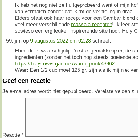
Ik heb het nog niet zelf uitgeprobeerd want of mijn kof
kan vermalen zonder dat ik ‘m de vernieling in draai
Elders staat ook haar recept voor een Sambar blend 
veel meer verschillende
massala recepten
! Ik leer st
sowieso een erg leuke, inspirerende site hoor, Holy C
jim
op
9 augustus 2022 om 02:28
schreef:
Ehm, dit is waarschijnlijk ’n stuk gemakkelijker, de s
ingrediënten (zonder het toch nog steeds boeiende ac
https://holycowvegan.net/wprm_print/43962
Waar: Een 1/2 cup moet 125 gr. zijn als ik mij niet ver
Geef een reactie
Je e-mailadres wordt niet gepubliceerd.
Vereiste velden z
Reactie
*