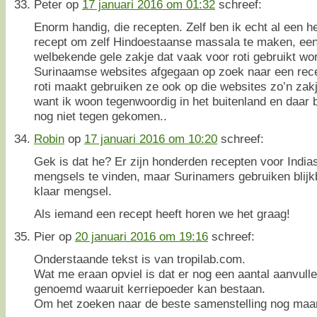
Peter
op
17 januari 2016 om 01:32
schreef:
Enorm handig, die recepten. Zelf ben ik echt al een he
recept om zelf Hindoestaanse massala te maken, een 
welbekende gele zakje dat vaak voor roti gebruikt wor
Surinaamse websites afgegaan op zoek naar een recep
roti maakt gebruiken ze ook op die websites zo’n za
want ik woon tegenwoordig in het buitenland en daar b
nog niet tegen gekomen..
Robin
op
17 januari 2016 om 10:20
schreef:
Gek is dat he? Er zijn honderden recepten voor Indias
mengsels te vinden, maar Surinamers gebruiken blijkb
klaar mengsel.
Als iemand een recept heeft horen we het graag!
Pier
op
20 januari 2016 om 19:16
schreef:
Onderstaande tekst is van tropilab.com.
Wat me eraan opviel is dat er nog een aantal aanvull
genoemd waaruit kerriepoeder kan bestaan.
Om het zoeken naar de beste samenstelling nog maar 