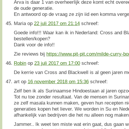
Arva is daar 1 van overheerlijk deze komt echt ove
de oude generatie.
En antwoord op de vraag ze zijn iid een komma verge
Maria
op
22 juli 2017 om 21:14
schreef:
Goede info!!! Waar kan ik in Nederland: Cross and Bl
bestellen/kopen?
Dank voor de info!!
Zie reviews bij
https://www.pit-pit.com/milde-curry-b
Robin
op
23 juli 2017 om 17:00
schreef:
De kerrie van Cross and Blackwell is al geen jaren me
art
op
16 november 2018 om 15:36
schreef:
Zelf ben ik als Surinaamse Hindoestaan al jaren opzo
Tot nu toe zonder resultaat. Van de mensen in Surina
ze zelf masala kunnen maken, geven hun recepten nie
generaties kopen het liever. We worden in Su en Ned
afhankelijk van bedrijven die het nu alleen nog maken
Jammer.. Ik weet ten miste wat erin gaat, dus gaan w