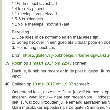
* 1½ theelepel lavasblad
* 4 korrels piment
* 1 theelepel venkelzaad
* 5-6 kruidnagels
* 1 volle theelepel nootmuskaat
Bereiding
1. Doe alles in de koffiemolen en maal alles fijn.
2. Schep het over in een goed afsluitbaar potje en doe
3. Het is lang houdbaar.
Bron:
https://glutenvrijkookhoekje.nl/kerrie-djawa-kr
Robin
op
1 maart 2017 om 22:43
schreef:
Dank je, ik heb het recept er in de post bijgezet. Ik 
vindt.
Colleen
op
13 mei 2017 om 19:37
schreef:
Ontzettend leuk, deze site. Dank je wel! Nu ben ik o
anderen, weet ik nu — naar een recept voor Hindoest
niet is, wat zou jij/zouden jullie iemand aanraden als
klare masala/kerriepoeder) als ze buiten Suriname/N