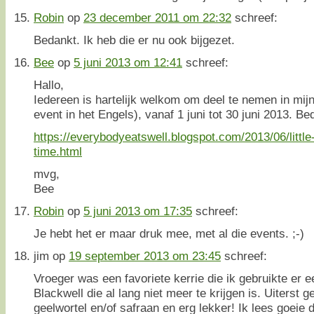
Robin
op
23 december 2011 om 22:32
schreef:
Bedankt. Ik heb die er nu ook bijgezet.
Bee
op
5 juni 2013 om 12:41
schreef:
Hallo,
Iedereen is hartelijk welkom om deel te nemen in mijn
event in het Engels), vanaf 1 juni tot 30 juni 2013. Be
https://everybodyeatswell.blogspot.com/2013/06/little
time.html
mvg,
Bee
Robin
op
5 juni 2013 om 17:35
schreef:
Je hebt het er maar druk mee, met al die events. ;-)
jim
op
19 september 2013 om 23:45
schreef:
Vroeger was een favoriete kerrie die ik gebruikte er
Blackwell die al lang niet meer te krijgen is. Uiterst g
geelwortel en/of safraan en erg lekker! Ik lees goeie