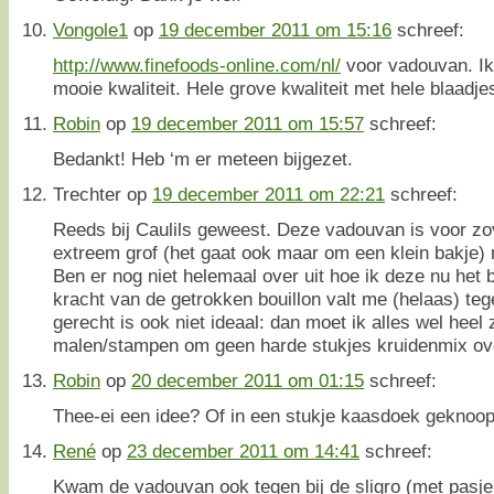
Vongole1
op
19 december 2011 om 15:16
schreef:
http://www.finefoods-online.com/nl/
voor vadouvan. Ik 
mooie kwaliteit. Hele grove kwaliteit met hele blaadjes
Robin
op
19 december 2011 om 15:57
schreef:
Bedankt! Heb ‘m er meteen bijgezet.
Trechter
op
19 december 2011 om 22:21
schreef:
Reeds bij Caulils geweest. Deze vadouvan is voor zov
extreem grof (het gaat ook maar om een klein bakje) ma
Ben er nog niet helemaal over uit hoe ik deze nu het 
kracht van de getrokken bouillon valt me (helaas) teg
gerecht is ook niet ideaal: dan moet ik alles wel heel 
malen/stampen om geen harde stukjes kruidenmix ov
Robin
op
20 december 2011 om 01:15
schreef:
Thee-ei een idee? Of in een stukje kaasdoek geknoopt
René
op
23 december 2011 om 14:41
schreef:
Kwam de vadouvan ook tegen bij de sligro (met pasje