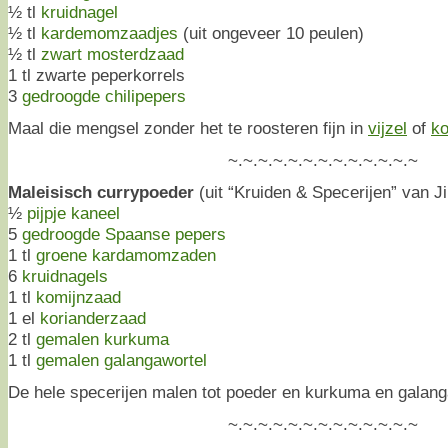
½ tl
kruidnagel
½ tl
kardemomzaadjes
(uit ongeveer 10 peulen)
½ tl
zwart mosterdzaad
1 tl zwarte peperkorrels
3
gedroogde chilipepers
Maal die mengsel zonder het te roosteren fijn in
vijzel
of
ko
~.~.~.~.~.~.~.~.~.~.~.~.~
Maleisisch currypoeder
(uit “Kruiden & Specerijen” van J
½
pijpje kaneel
5
gedroogde Spaanse pepers
1 tl
groene kardamomzaden
6
kruidnagels
1 tl
komijnzaad
1 el
korianderzaad
2 tl
gemalen kurkuma
1 tl
gemalen galangawortel
De hele specerijen malen tot poeder en kurkuma en galang
~.~.~.~.~.~.~.~.~.~.~.~.~