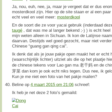
Ja, nou, euh, nee, ja, maar je vergeet dat er dus eno
mosterdkool zijn. Hier op de site staan er al een paar
echt veel en veel meer:
mosterdkool
En de soort die ze voor yacai gebruik (inderdaad dez
taugé
, dat was me al langer bekend ;-) ) is echt heel 
mijn weten alleen in Sichuan. Ik kon de Latijnse naam
daarvan. Destijds wel goed gezocht, maar niet verd
Chinese “guang gan qing cai”.
Ik denk dat als je jouw pakje open maakt het er echt 
(waarschijnlijk lichter) uitziet als die op het plaatje h
de chinese tekens voor Lao gan ma 老干妈 en de chin
芽菜 dan kom je ook echt niks tegen. Dus nee, ik geloof
Kun je me niet een foto van het pakje mailen?
Beline
op
4 maart 2015 om 21:06
schreef:
Ik heb je net deze 2 foto’s gemaild: