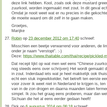
deze link hebben. Kool, zoals ook deze mustard gre
zuurkool, worden ingemaakt met zout. In dit geval ech
Omdat je nooit weet wat er nu precies in die gekochte p
de moeite waard om dit zelf in te gaan maken.
Groetjes,
Marijke
Robin
op
23 december 2012 om 17:40
schreef:
Misschien een beetje verwarrend voor anderen, de link
onder je naam “verstopt”. :-)
Deze:
https://www.thaitable.com/thai/recipe/pickled-
Dat recept lijkt op wat men wel eens “Chinese zuurko
nog steeds eens over schrijven) Het wordt gemaakt 
in zout. Inderdaad iets wat je heel makkelijk ook thui
echt een stuk ingewikkelder, het betreft ten eerste e
voor zover ik weet niet in Nederland te krijgen is, te
van in de zon drogen en daarna maanden laten fermen
simpel. Ik zou het graag eens proberen, maar dan we
Sichuan die het al eens eerder gedaan heeft!
Dirk
op
6 augustus 2014 om 06:18
schreef: