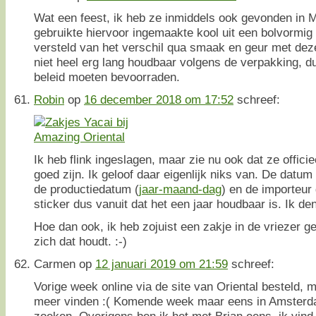
Wat een feest, ik heb ze inmiddels ook gevonden in Ma
gebruikte hiervoor ingemaakte kool uit een bolvormig 
versteld van het verschil qua smaak en geur met deze
niet heel erg lang houdbaar volgens de verpakking, du
beleid moeten bevoorraden.
Robin
op
16 december 2018 om 17:52
schreef:
Ik heb flink ingeslagen, maar zie nu ook dat ze offici
goed zijn. Ik geloof daar eigenlijk niks van. De datu
de productiedatum (
jaar-maand-dag
) en de importeur
sticker dus vanuit dat het een jaar houdbaar is. Ik de
Hoe dan ook, ik heb zojuist een zakje in de vriezer g
zich dat houdt. :-)
Carmen
op
12 januari 2019 om 21:59
schreef:
Vorige week online via de site van Oriental besteld, m
meer vinden :( Komende week maar eens in Amsterd
zoeken. Overigens ben ik het met Brian eens, ik vind