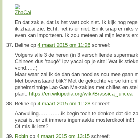
En dat zakje, dat is het vast ook niet. Ik kijk nog reg
ik zhacai zie. Echt, het is er niet. En ik snap er niks
even kan importeren. Ik zou meteen al mijn lezers ero
Beline
op
4 maart 2015 om 11:26
schreef:
Volgens alle 3 de heren (in 3 verschillende supermarkt
Chinees dus ’taugé” ipv yacai op je site! Wat ik stiek
vond…..;)
Maar waar zal ik de dan dan noodles nou mee gaan 
Met bovenstaand blik? Met de gekochte verse kimchi
geheimzinnige Lao Gan Ma-zakjes met chilies en ste
plant:
https://en.wikipedia.org/wiki/Brassica_juncea
Beline
op
4 maart 2015 om 11:28
schreef:
Aanvulling………….ik begin toch te denken dat die z
yacai is, er zit immers ingemaakte mosterdkool in!!!
Of mis ik iets?
Robin
op
4 maart 2015 om 13:15
schreef: