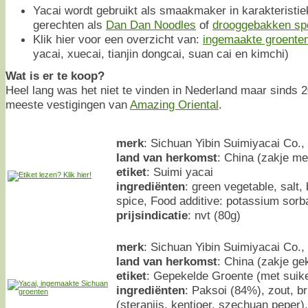
Yacai wordt gebruikt als smaakmaker in karakteristi
gerechten als
Dan Dan Noodles
of
drooggebakken spe
Klik hier voor een overzicht van:
ingemaakte groenten 
yacai, xuecai, tianjin dongcai, suan cai en kimchi)
Wat is er te koop?
Heel lang was het niet te vinden in Nederland maar sinds 20
meeste vestigingen van
Amazing Oriental
.
merk
: Sichuan Yibin Suimiyacai Co., 
land van herkomst
: China (zakje m
etiket
: Suimi yacai
ingrediënten
: green vegetable, salt
spice, Food additive: potassium sor
prijsindicatie
: nvt (80g)
merk
: Sichuan Yibin Suimiyacai Co., 
land van herkomst
: China (zakje ge
etiket
: Gepekelde Groente (met suike
ingrediënten
: Paksoi (84%), zout, br
(steranijs, kentjoer, szechuan peper