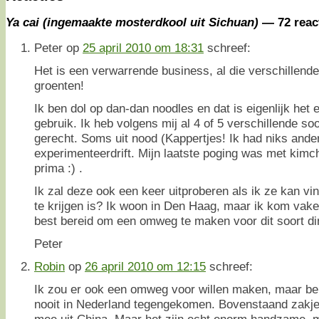
Ya cai (ingemaakte mosterdkool uit Sichuan)
— 72 reac
Peter
op
25 april 2010 om 18:31
schreef:
Het is een verwarrende business, al die verschillend
groenten!
Ik ben dol op dan-dan noodles en dat is eigenlijk het 
gebruik. Ik heb volgens mij al 4 of 5 verschillende so
gerecht. Soms uit nood (Kappertjes! Ik had niks ander
experimenteerdrift. Mijn laatste poging was met kimchi
prima :) .
Ik zal deze ook een keer uitproberen als ik ze kan vi
te krijgen is? Ik woon in Den Haag, maar ik kom vak
best bereid om een omweg te maken voor dit soort di
Peter
Robin
op
26 april 2010 om 12:15
schreef:
Ik zou er ook een omweg voor willen maken, maar b
nooit in Nederland tegengekomen. Bovenstaand zakj
mee uit China. Maar het zijn echt enorm handzame, m