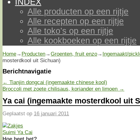
INDEX
Alle producten op een rijtje
Alle recepten op een rijtje
Alle toko’s op een rijtje
Alle kookboeken op een rijtje
Home
→
Producten
→
Groenten, fruit enzo
→
Ingemaakt/pickl
mosterdkool uit Sichuan)
Berichtnavigatie
←
Tianjin dongcai (ingemaakte chinese kool)
Broccoli met zoete chilisaus, koriander en limoen
→
Ya cai (ingemaakte mosterdkool uit 
Geplaatst op
16 januari 2011
Hoe heet het?