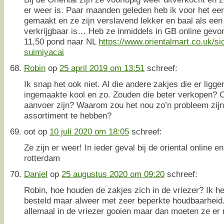
er weer is. Paar maanden geleden heb ik voor het ee
gemaakt en ze zijn verslavend lekker en baal als een
verkrijgbaar is… Heb ze inmiddels in GB online gevo
11,50 pond naar NL
https://www.orientalmart.co.uk/s
suimiyacai
Robin
op
25 april 2019 om 13:51
schreef:
Ik snap het ook niet. Al die andere zakjes die er liggen
ingemaakte kool en zo. Zouden die beter verkopen? O
aanvoer zijn? Waarom zou het nou zo’n probleem zijn
assortiment te hebben?
oot
op
10 juli 2020 om 18:05
schreef:
Ze zijn er weer! In ieder geval bij de oriental online 
rotterdam
Daniel
op
25 augustus 2020 om 09:20
schreef:
Robin, hoe houden de zakjes zich in de vriezer? Ik he
besteld maar alweer met zeer beperkte houdbaarheid. 
allemaal in de vriezer gooien maar dan moeten ze er 