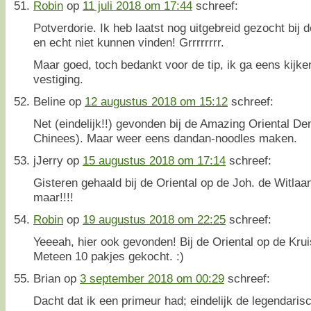
Robin
op
11 juli 2018 om 17:44
schreef:
Potverdorie. Ik heb laatst nog uitgebreid gezocht bij 
en echt niet kunnen vinden! Grrrrrrrr.
Maar goed, toch bedankt voor de tip, ik ga eens kijke
vestiging.
Beline
op
12 augustus 2018 om 15:12
schreef:
Net (eindelijk!!) gevonden bij de Amazing Oriental De
Chinees). Maar weer eens dandan-noodles maken.
jJerry
op
15 augustus 2018 om 17:14
schreef:
Gisteren gehaald bij de Oriental op de Joh. de Witla
maar!!!!
Robin
op
19 augustus 2018 om 22:25
schreef:
Yeeeah, hier ook gevonden! Bij de Oriental op de Kru
Meteen 10 pakjes gekocht. :)
Brian
op
3 september 2018 om 00:29
schreef:
Dacht dat ik een primeur had; eindelijk de legendari