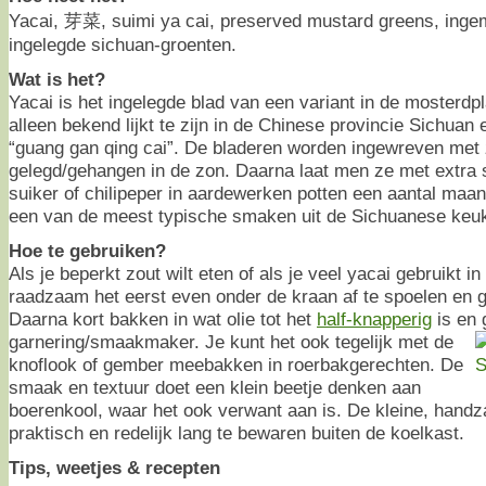
Yacai, 芽菜, suimi ya cai, preserved mustard greens, inge
ingelegde sichuan-groenten.
Wat is het?
Yacai is het ingelegde blad van een variant in de mosterdpla
alleen bekend lijkt te zijn in de Chinese provincie Sichua
“guang gan qing cai”. De bladeren worden ingewreven met 
gelegd/gehangen in de zon. Daarna laat men ze met extr
suiker of chilipeper in aardewerken potten een aantal maand
een van de meest typische smaken uit de Sichuanese keu
Hoe te gebruiken?
Als je beperkt zout wilt eten of als je veel yacai gebruikt in
raadzaam het eerst even onder de kraan af te spoelen en go
Daarna kort bakken in wat olie tot het
half-knapperig
is en 
garnering/smaakmaker.
Je kunt het ook tegelijk met de
knoflook of gember meebakken in roerbakgerechten. De
smaak en textuur doet een klein beetje denken aan
boerenkool, waar het ook verwant aan is. De kleine, handz
praktisch en redelijk lang te bewaren buiten de koelkast.
Tips, weetjes & recepten