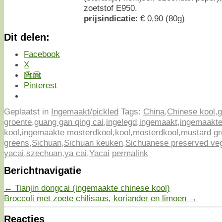
zoetstof E950.
prijsindicatie
: € 0,90 (80g)
Dit delen:
Facebook
X
Print
Pinterest
Geplaatst in
Ingemaakt/pickled
Tags:
China
,
Chinese kool
,
g
groente
,
guang gan qing cai
,
ingelegd
,
ingemaakt
,
ingemaakte
kool
,
ingemaakte mosterdkool
,
kool
,
mosterdkool
,
mustard g
greens
,
Sichuan
,
Sichuan keuken
,
Sichuanese preserved ve
yacai
,
szechuan
,
ya cai
,
Yacai
permalink
Berichtnavigatie
←
Tianjin dongcai (ingemaakte chinese kool)
Broccoli met zoete chilisaus, koriander en limoen
→
Reacties