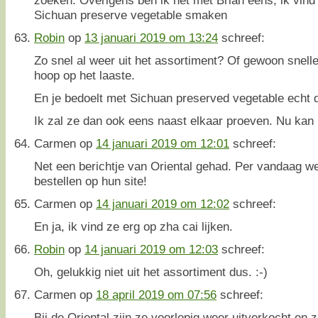
Sichuan preserve vegetable smaken
Robin
op
13 januari 2019 om 13:24
schreef:
Zo snel al weer uit het assortiment? Of gewoon snell
hoop op het laaste.
En je bedoelt met Sichuan preserved vegetable echt d
Ik zal ze dan ook eens naast elkaar proeven. Nu kan 
Carmen
op
14 januari 2019 om 12:01
schreef:
Net een berichtje van Oriental gehad. Per vandaag w
bestellen op hun site!
Carmen
op
14 januari 2019 om 12:02
schreef:
En ja, ik vind ze erg op zha cai lijken.
Robin
op
14 januari 2019 om 12:03
schreef:
Oh, gelukkig niet uit het assortiment dus. :-)
Carmen
op
18 april 2019 om 07:56
schreef:
Bij de Oriental zijn ze voorlopig weer uitverkocht en 