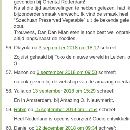
gevonden bij Oriental Rotterdam!
Na al die tijd aanbevelingen te hebben gelezen, had i
bijzonderder smaak verwacht. Ik vind de smaak heel e
“Szechuan Preserved Vegetable” uit de bekende gele 
zout.
Trouwens, Dan Dan Mian eten is toch best wel onprak
altijd langs/naast de noodles.
Okiyoki
op
3 september 2018 om 18:12
schreef:
Zojuist gehaald bij Toko de nieuwe wereld in Leiden, 
:)
Manon
op
6 september 2018 om 09:50
schreef:
nu ook gezien bij de webshop van de amazing orienta
Yulia
op
13 september 2018 om 15:29
schreef:
En in Amsterdam, bij Amazing O. Nieuwmarkt.
Robin
op
15 september 2018 om 17:54
schreef:
Heel Nederland is opeens voorzien! Goeie ontwikkelin
Daniel
op
12 december 2018 om 09:34
schreef: