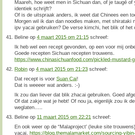
Maareh, hoe weet men in Sichuan dan, of je taugé of y
identiek schrijft?
Of is de uitspraak anders, ik weet dat Chinees een too
Morgen wil ik dan dan noodles maken, met shirataki n
ipv yacai gebruiken? De verse kimchi, het blik of he
Beline
op
4 maart 2015 om 21:15
schreef:
Ik heb wel een recept gevonden, op een voor mij onb
Goede recepten Sichuan recepten trouwens.
https://www.chinasichuanfood.com/pickled-mustard-g
Robin
op
4 maart 2015 om 21:23
schreef:
Dat recept is voor
Suan Cai
!
Dat is weeeer wat anders. :-)
Ik zou dan liever dat blik zhacai gebruiken. Goed af
Of dat zakje wat je hebt! Of nou ja, eigenlijk zou ik d
weglaten…..
Beline
op
11 maart 2015 om 22:21
schreef:
En ook weer op de “Malaproject’ (leuke site trouwens
yacai.
https://blog.themalamarket.com/sourcing-yibin