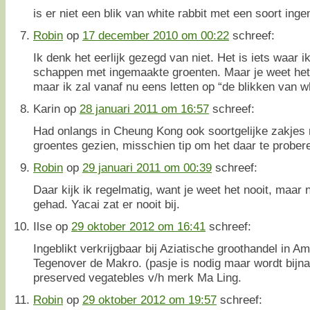
is er niet een blik van white rabbit met een soort ing
Robin
op
17 december 2010 om 00:22
schreef:
Ik denk het eerlijk gezegd van niet. Het is iets waar ik
schappen met ingemaakte groenten. Maar je weet het 
maar ik zal vanaf nu eens letten op “de blikken van wh
Karin
op
28 januari 2011 om 16:57
schreef:
Had onlangs in Cheung Kong ook soortgelijke zakjes
groentes gezien, misschien tip om het daar te prober
Robin
op
29 januari 2011 om 00:39
schreef:
Daar kijk ik regelmatig, want je weet het nooit, maar 
gehad. Yacai zat er nooit bij.
Ilse
op
29 oktober 2012 om 16:41
schreef:
Ingeblikt verkrijgbaar bij Aziatische groothandel in 
Tegenover de Makro. (pasje is nodig maar wordt bijna
preserved vegatebles v/h merk Ma Ling.
Robin
op
29 oktober 2012 om 19:57
schreef: