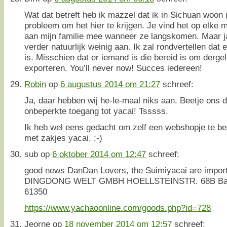
Wat dat betreft heb ik mazzel dat ik in Sichuan woo
probleem om het hier te krijgen. Je vind het op elke m
aan mijn familie mee wanneer ze langskomen. Maar ja
verder natuurlijk weinig aan. Ik zal rondvertellen dat
is. Misschien dat er iemand is die bereid is om dergel
exporteren. You’ll never now! Succes iedereen!
Robin
op
6 augustus 2014 om 21:27
schreef:
Ja, daar hebben wij he-le-maal niks aan. Beetje ons 
onbeperkte toegang tot yacai! Tsssss.
Ik heb wel eens gedacht om zelf een webshopje te be
met zakjes yacai. ;-)
sub
op
6 oktober 2014 om 12:47
schreef:
good news DanDan Lovers, the Suimiyacai are import
DINGDONG WELT GMBH HOELLSTEINSTR. 68B Bad
61350
https://www.yachaoonline.com/goods.php?id=728
Jeorne
op
18 november 2014 om 12:57
schreef: