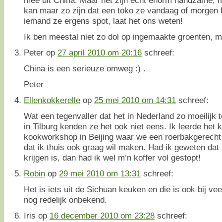
kan maar zo zijn dat een toko ze vandaag of morgen b
iemand ze ergens spot, laat het ons weten!
Ik ben meestal niet zo dol op ingemaakte groenten, ma
Peter
op
27 april 2010 om 20:16
schreef:
China is een serieuze omweg :) .
Peter
Ellenkokkerelle
op
25 mei 2010 om 14:31
schreef:
Wat een tegenvaller dat het in Nederland zo moeilijk te
in Tilburg kenden ze het ook niet eens. Ik leerde het 
kookworkshop in Beijing waar we een roerbakgerecht
dat ik thuis ook graag wil maken. Had ik geweten dat h
krijgen is, dan had ik wel m’n koffer vol gestopt!
Robin
op
29 mei 2010 om 13:31
schreef:
Het is iets uit de Sichuan keuken en die is ook bij v
nog redelijk onbekend.
Iris
op
16 december 2010 om 23:28
schreef: