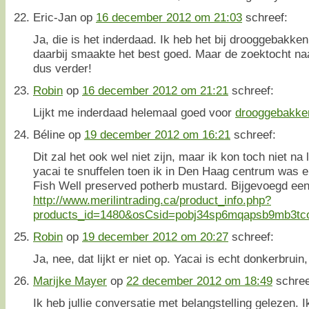
Eric-Jan
op
16 december 2012 om 21:03
schreef:
Ja, die is het inderdaad. Ik heb het bij drooggebakke
daarbij smaakte het best goed. Maar de zoektocht na
dus verder!
Robin
op
16 december 2012 om 21:21
schreef:
Lijkt me inderdaad helemaal goed voor
drooggebakke
Béline
op
19 december 2012 om 16:21
schreef:
Dit zal het ook wel niet zijn, maar ik kon toch niet na
yacai te snuffelen toen ik in Den Haag centrum was
Fish Well preserved potherb mustard. Bijgevoegd een 
http://www.merilintrading.ca/product_info.php?
products_id=1480&osCsid=pobj34sp6mqapsb9mb3tc
Robin
op
19 december 2012 om 20:27
schreef:
Ja, nee, dat lijkt er niet op. Yacai is echt donkerbruin
Marijke Mayer
op
22 december 2012 om 18:49
schree
Ik heb jullie conversatie met belangstelling gelezen. Ik