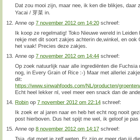
Dat zou mooi zijn, maar nee, ik ken die blikjes, daar
Yacai / 芽菜 in.
Anne
op
7 november 2012 om 14:20
schreef:
Ik koop ze regelmatig! Toko Nieuwe wereld in Leiden 
rekje met dit soort zakjes achterin de,winkel, en ook 
het vaak! Precies deze zakjes.
Anne
op
7 november 2012 om 14:44
schreef:
Op zoek natuurlijk naar alle ingrediënten die Fuchsi
nog, in Every Grain of Rice :-) Maar met allerlei zakje
dit:
https://www.sinwahfoods.com/NL/producten/groent
Echt heel lekker nl, veel meer een snack dan de ande
Robin
op
7 november 2012 om 22:14
schreef:
Ik zoek er al jaren naar en heb het echt nog nooit gez
post hierboven. Dus het spijt me wel, ik geloof je pas al
Anne
op
8 november 2012 om 14:17
schreef:
Tsja, dat moet je zelf weten. Er zijn er meer dan jij 