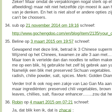
Zeker! Maar omdat de verpakkingen nogal sterk op elk
afbeelding) maar nét niet hetzelfde zijn moest ik aan
van je denken. En het is niet alsof er andere opties 
can’t be choosers.
sub
op
21 november 2014 om 19:16
schreef:
http://www.gochengdoo.com/en/blog/item/2135/your
Beline
op
3 maart 2015 om 19:57
schreef:
Gewapend met deze link, betrad ik 3 Chinese superma
Wijzend op het Chinees, kwamen ze alle 3 aan 
Maar toen ik vertelde dan dan noodles te willen mak
me op een blik, hij gebruikte het zelf bij gebrek aan y
Namelijk een blik met preserved Sichuan vegetables.
radish, chilie powder, salt, spices. Merk: Golden Di
Verder trof ik ook nog een zakje van Lao Gan Ma aa
maar ingrediënten: preserved chili vegetables, brow
leaves, chillies, salt, flavour enhancer…….zou dat h
Robin
op
4 maart 2015 om 07:21
schreef:
Ja, dat blik ken ik, dat is
zhacai
: