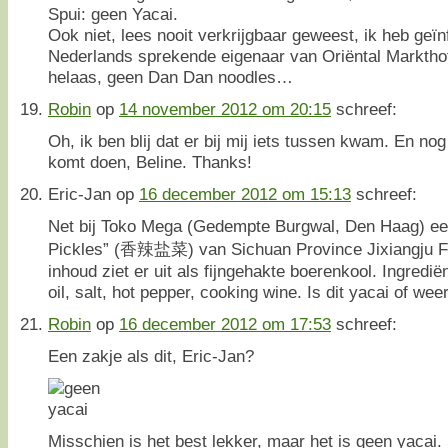
Spui: geen Yacai.
Ook niet, lees nooit verkrijgbaar geweest, ik heb geï
Nederlands sprekende eigenaar van Oriëntal Marktho
helaas, geen Dan Dan noodles…
Robin
op
14 november 2012 om 20:15
schreef:
Oh, ik ben blij dat er bij mij iets tussen kwam. En nog b
komt doen, Beline. Thanks!
Eric-Jan
op
16 december 2012 om 15:13
schreef:
Net bij Toko Mega (Gedempte Burgwal, Den Haag) een
Pickles” (香辣盐菜) van Sichuan Province Jixiangju F
inhoud ziet er uit als fijngehakte boerenkool. Ingredi
oil, salt, hot pepper, cooking wine. Is dit yacai of wee
Robin
op
16 december 2012 om 17:53
schreef:
Een zakje als dit, Eric-Jan?
Misschien is het best lekker, maar het is geen yacai.