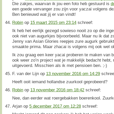
Die zakjes, waarvan ik jou een foto heb gestuurd is
d
een goede vervanger zou zijn voor yaczai volgens dez
Ben benieuwd wat jij er van vindt!
Robin
op
15 maart 2015 om 23:14
schreef:
Ik heb het eerlijk gezegd sowieso nooit zo op die ing
ook niet van augurkjes bijvoorbeeld. Maar nu ik dat z
Jenny van Asian Glories reepjes zure augurk gebruikte
smaakte prima. Maar zhacai is volgens mij ook wel o
Ik zou graag een keer yacai proberen te maken van bo
ook weer zo’n project wat je makkelijk bedacht hebt,
uitgevoerd. Misschien als ik met pensioen ben. ;-)
F. van der Lijn
op
13 november 2016 om 14:29
schree
Heeft ooit iemand hollandse zuurkool geprobeerd?
Robin
op
13 november 2016 om 18:42
schreef:
Nee, dan eerder wat roergebakken boerenkool. Zuurkoo
Arjan
op
5 december 2017 om 12:28
schreef: