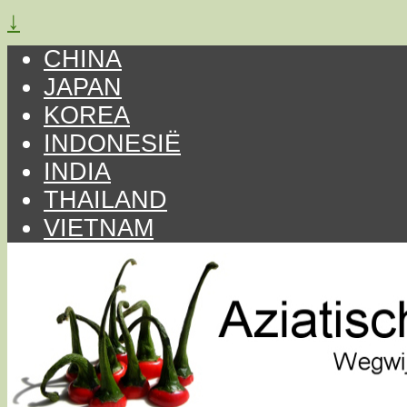
↓
CHINA
JAPAN
KOREA
INDONESIË
INDIA
THAILAND
VIETNAM