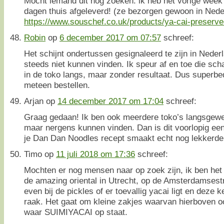
Mocht iemand dit nog zoeken: ik heb het vorige week 
dagen thuis afgeleverd! (ze bezorgen gewoon in Nede
https://www.souschef.co.uk/products/ya-cai-preserv
Robin
op
6 december 2017 om 07:57
schreef:
Het schijnt ondertussen gesignaleerd te zijn in Neder
steeds niet kunnen vinden. Ik speur af en toe die sc
in de toko langs, maar zonder resultaat. Dus superbed
meteen bestellen.
Arjan
op
14 december 2017 om 17:04
schreef:
Graag gedaan! Ik ben ook meerdere toko’s langsgewe
maar nergens kunnen vinden. Dan is dit voorlopig ee
je Dan Dan Noodles recept smaakt echt nog lekkerder 
Timo
op
11 juli 2018 om 17:36
schreef:
Mochten er nog mensen naar op zoek zijn, ik ben het
de amazing oriental in Utrecht, op de Amsterdamsestra
even bij de pickles of er toevallig yacai ligt en deze k
raak. Het gaat om kleine zakjes waarvan hierboven oo
waar SUIMIYACAI op staat.