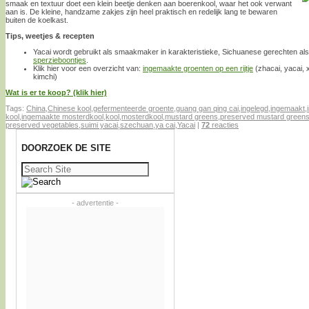
smaak en textuur doet een klein beetje denken aan boerenkool, waar het ook verwant
aan is. De kleine, handzame zakjes zijn heel praktisch en redelijk lang te bewaren
buiten de koelkast.
Tips, weetjes & recepten
Yacai wordt gebruikt als smaakmaker in karakteristieke, Sichuanese gerechten al
sperzieboontjes
.
Klik hier voor een overzicht van:
ingemaakte groenten op een rijtje
(zhacai, yacai, x
kimchi)
Wat is er te koop? (klik hier)
Tags:
China
,
Chinese kool
,
gefermenteerde groente
,
guang gan qing cai
,
ingelegd
,
ingemaakt
,
kool
,
ingemaakte mosterdkool
,
kool
,
mosterdkool
,
mustard greens
,
preserved mustard green
preserved vegetables
,
suimi yacai
,
szechuan
,
ya cai
,
Yacai
|
72
reacties
DOORZOEK DE SITE
Zoeken
naar:
- advertentie -