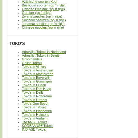
Aziatische soorten Kool
Basilicum soorten (op ’n rijtje)
Chinese Bieslook (op ’n rijtje)
Gember (op ’n rijtje)
Zwarte zaadjes (op ’n rijtje)
Sojabonensauzen (op ’n rijtje)
Japanse noodles (op ’n rijtje)
Chinese noodles (op ’n rijtje)
TOKO’S
Adreslijst Toko’s in Nederland
Adreslijst Toko’s in België
Groothandels
Online Toko’s
Toko’s in Almere
Toko’s in Amsterdam
Toko’s in Amstelveen
Toko’s in Beverwijk
Toko’s in Groningen
Toko’s in Leiden
Toko’s in Den Haag
Toko’s in Delft
Toko’s in Rotterdam
Toko’s in Utrecht
Toko’s Den Bosch
Toko’s in Tilburg
Toko’s in Eindhoven
Toko’s in Helmond
Toko’s in Arnhem
JAPANSE Toko’s
KOREAANSE Toko’s
INDIASE Toko’s