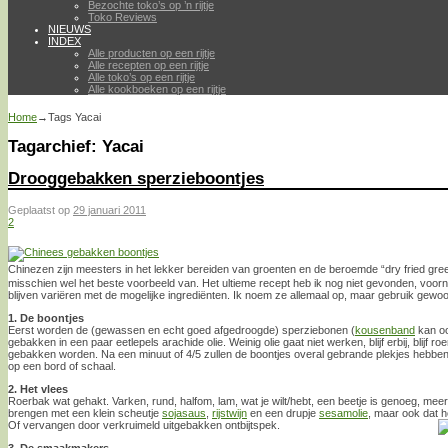
Bezochte toko’s op ’n rijtje
Toko Reviews
NIEUWS
INDEX
Alle producten op een rijtje
Alle recepten op een rijtje
Alle toko’s op een rijtje
Alle kookboeken op een rijtje
Home
→Tags
Yacai
Tagarchief:
Yacai
Drooggebakken sperzieboontjes
Geplaatst op
29 januari 2011
2
Chinezen zijn meesters in het lekker bereiden van groenten en de beroemde “dry fried
misschien wel het beste voorbeeld van. Het ultieme recept heb ik nog niet gevonden, voorn
blijven variëren met de mogelijke ingrediënten. Ik noem ze allemaal op, maar gebruik gewoo
1. De boontjes
Eerst worden de (gewassen en echt goed afgedroogde) sperziebonen (
kousenband
kan oo
gebakken in een paar eetlepels arachide olie. Weinig olie gaat niet werken, blijf erbij, blijf r
gebakken worden. Na een minuut of 4/5 zullen de boontjes overal gebrande plekjes hebben
op een bord of schaal.
2. Het vlees
Roerbak wat gehakt. Varken, rund, halfom, lam, wat je wilt/hebt, een beetje is genoeg, me
brengen met een klein scheutje
sojasaus
,
rijstwijn
en een drupje
sesamolie
, maar ook dat h
Of vervangen door verkruimeld uitgebakken ontbijtspek.
3. De smaakmakers