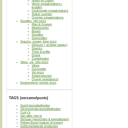
Noten en zaden
Verse smaakmakers /
kruiden
Gedroogde smaakmakers
Suiker soorten
Overige smaakmakers
Noodles, rijst enzo
Rijst & Granen
Meelsoorten
Bonen
Noodles
Deegvellen
Snacks, snoep, thee enzo
Dimsum (-achtige hapjes)
Snacks
Thee & koffie
Drank
Zoetigheden
Vlees, vis, tofu enzo
Vlees
Gevogelte
Vis enzo
Sojaproducten
Overig vegetarisch
Keukengerei, kennis enzo
TAGS (verzamelposts)
Sushi benodigdheden
Okonomiyaki benodigdheden
Curry’s
Van alles met ei
Sichuan (gerechten & ingredienten)
Peking Eend (maken of kopen)
Gefermenteerde producten