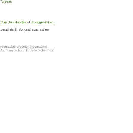
s
Dan Dan Noodles
of
drooggebakken
uecai, tianjin dongcai, suan cai en
ingemaakte groenten
,
ingemaakte
s
,
Sichuan
,
Sichuan keuken
,
Sichuanese