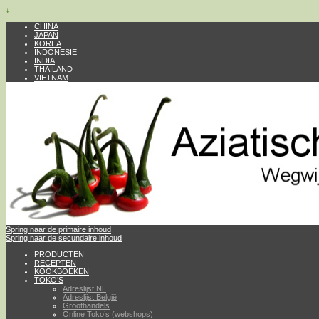
↓
CHINA
JAPAN
KOREA
INDONESIË
INDIA
THAILAND
VIETNAM
Spring naar de primaire inhoud
Spring naar de secundaire inhoud
PRODUCTEN
RECEPTEN
KOOKBOEKEN
TOKO’S
Adreslijst NL
Adreslijst België
Groothandels
Online Toko’s (webshops)