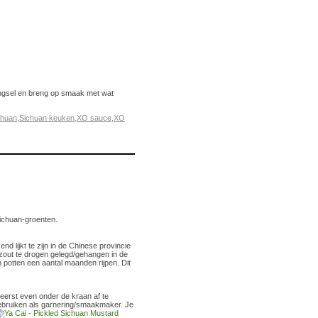
engsel en breng op smaak met wat
chuan
,
Sichuan keuken
,
XO sauce
,
XO
ichuan-groenten.
end lijkt te zijn in de Chinese provincie
zout te drogen gelegd/gehangen in de
potten een aantal maanden rijpen. Dit
t eerst even onder de kraan af te
ebruiken als garnering/smaakmaker.
Je