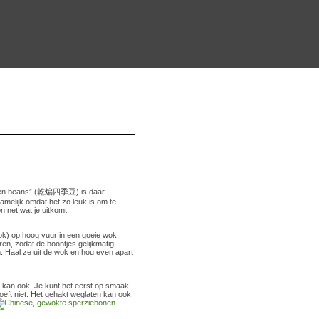
 green beans” (乾煸四季豆) is daar
amelijk omdat het zo leuk is om te
n net wat je uitkomt.
k) op hoog vuur in een goeie wok
oeren, zodat de boontjes gelijkmatig
. Haal ze uit de wok en hou even apart
er kan ook. Je kunt het eerst op smaak
oeft niet.
Het gehakt weglaten kan ook.