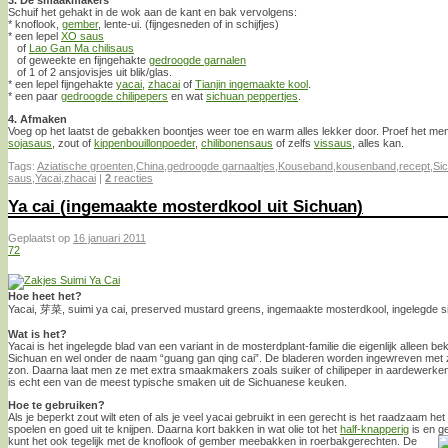
Schuif het gehakt in de wok aan de kant en bak vervolgens:
* knoflook,
gember
, lente-ui. (fijngesneden of in schijfjes)
* een lepel
XO saus
of
Lao Gan Ma chilisaus
of geweekte en fijngehakte
gedroogde garnalen
of 1 of 2 ansjovisjes uit blik/glas.
* een lepel fijngehakte
yacai
,
zhacai
of
Tianjin ingemaakte kool
.
* een paar
gedroogde chilipepers
en wat
sichuan peppertjes
.
4. Afmaken
Voeg op het laatst de gebakken boontjes weer toe en warm alles lekker door. Proef het m
sojasaus
, zout of
kippenbouillonpoeder
,
chilibonensaus
of zelfs
vissaus
, alles kan.
Tags:
Aziatische groenten
,
China
,
gedroogde garnaaltjes
,
Kouseband
,
kousenband
,
recept
,
Si
saus
,
Yacai
,
zhacai
|
2
reacties
Ya cai (ingemaakte mosterdkool uit Sichuan)
Geplaatst op
16 januari 2011
72
Hoe heet het?
Yacai, 芽菜, suimi ya cai, preserved mustard greens, ingemaakte mosterdkool, ingelegde s
Wat is het?
Yacai is het ingelegde blad van een variant in de mosterdplant-familie die eigenlijk alleen bek
Sichuan en wel onder de naam “guang gan qing cai”. De bladeren worden ingewreven met 
zon. Daarna laat men ze met extra smaakmakers zoals suiker of chilipeper in aardewerken 
is echt een van de meest typische smaken uit de Sichuanese keuken.
Hoe te gebruiken?
Als je beperkt zout wilt eten of als je veel yacai gebruikt in een gerecht is het raadzaam he
spoelen en goed uit te knijpen. Daarna kort bakken in wat olie tot het
half-knapperig
is en g
kunt het ook tegelijk met de knoflook of gember meebakken in roerbakgerechten. De