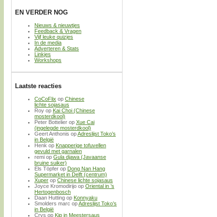
EN VERDER NOG
Nieuws & nieuwtjes
Feedback & Vragen
Vijf leuke quizjes
In de media
Adverteren & Stats
Linkjes
Workshops
Laatste reacties
CoCoFlix
op
Chinese
lichte sojasaus
Roy
op
Kai Choi (Chinese
mosterdkool)
Peter Bottelier
op
Xue Cai
(ingelegde mosterdkool)
Geert Anthonis
op
Adreslijst Toko’s
in België
Henk
op
Knapperige tofuvellen
gevuld met garnalen
remi
op
Gula djawa (Javaanse
bruine suiker)
Els Töpfer
op
Dong Nan Hang
Supermarket in Delft (centrum)
Xuper
op
Chinese lichte sojasaus
Joyce Kromodirijo
op
Oriental in ’s
Hertogenbosch
Daan Hutting
op
Konnyaku
Smolders marc
op
Adreslijst Toko’s
in België
Crys
op
Kip in Meestersaus