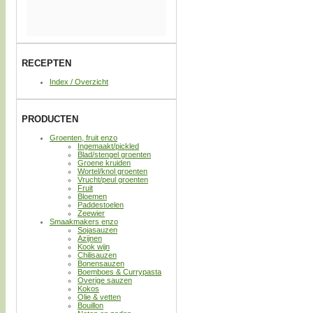
RECEPTEN
Index / Overzicht
PRODUCTEN
Groenten, fruit enzo
Ingemaakt/pickled
Blad/stengel groenten
Groene kruiden
Wortel/knol groenten
Vrucht/peul groenten
Fruit
Bloemen
Paddestoelen
Zeewier
Smaakmakers enzo
Sojasauzen
Azijnen
Kook wijn
Chilisauzen
Bonensauzen
Boemboes & Currypasta
Overige sauzen
Kokos
Olie & vetten
Bouillon