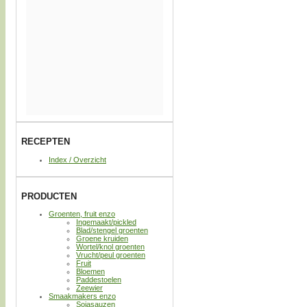
RECEPTEN
Index / Overzicht
PRODUCTEN
Groenten, fruit enzo
Ingemaakt/pickled
Blad/stengel groenten
Groene kruiden
Wortel/knol groenten
Vrucht/peul groenten
Fruit
Bloemen
Paddestoelen
Zeewier
Smaakmakers enzo
Sojasauzen