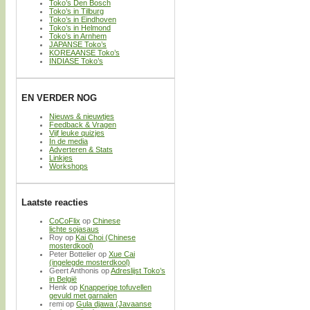
Toko’s Den Bosch
Toko’s in Tilburg
Toko’s in Eindhoven
Toko’s in Helmond
Toko’s in Arnhem
JAPANSE Toko’s
KOREAANSE Toko’s
INDIASE Toko’s
EN VERDER NOG
Nieuws & nieuwtjes
Feedback & Vragen
Vijf leuke quizjes
In de media
Adverteren & Stats
Linkjes
Workshops
Laatste reacties
CoCoFlix
op
Chinese
lichte sojasaus
Roy
op
Kai Choi (Chinese
mosterdkool)
Peter Bottelier
op
Xue Cai
(ingelegde mosterdkool)
Geert Anthonis
op
Adreslijst Toko’s
in België
Henk
op
Knapperige tofuvellen
gevuld met garnalen
remi
op
Gula djawa (Javaanse