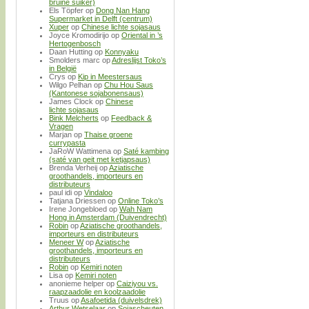
bruine suiker)
Els Töpfer
op
Dong Nan Hang
Supermarket in Delft (centrum)
Xuper
op
Chinese lichte sojasaus
Joyce Kromodirijo
op
Oriental in ’s
Hertogenbosch
Daan Hutting
op
Konnyaku
Smolders marc
op
Adreslijst Toko’s
in België
Crys
op
Kip in Meestersaus
Wilgo Pelhan
op
Chu Hou Saus
(Kantonese sojabonensaus)
James Clock
op
Chinese
lichte sojasaus
Bink Melcherts
op
Feedback &
Vragen
Marjan
op
Thaise groene
currypasta
JaRoW Wattimena
op
Saté kambing
(saté van geit met ketjapsaus)
Brenda Verheij
op
Aziatische
groothandels, importeurs en
distributeurs
paul idi
op
Vindaloo
Tatjana Driessen
op
Online Toko’s
Irene Jongebloed
op
Wah Nam
Hong in Amsterdam (Duivendrecht)
Robin
op
Aziatische groothandels,
importeurs en distributeurs
Meneer W
op
Aziatische
groothandels, importeurs en
distributeurs
Robin
op
Kemiri noten
Lisa
op
Kemiri noten
anonieme helper
op
Caiziyou vs.
raapzaadolie en koolzaadolie
Truus
op
Asafoetida (duivelsdrek)
Arthur Wetselaar
op
Sojascheuten