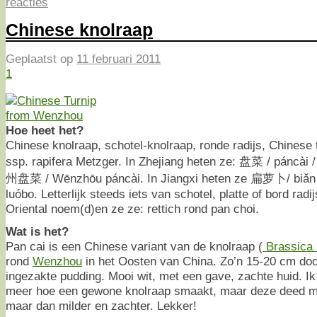
reacties
Chinese knolraap
Geplaatst op
11 februari 2011
1
Hoe heet het?
Chinese knolraap, schotel-knolraap, ronde radijs, Chinese 
ssp. rapifera Metzger. In Zhejiang heten ze: 盘菜 / páncài /
州盘菜 / Wēnzhōu páncài. In Jiangxi heten ze 扁萝卜/ biǎn
luóbo. Letterlijk steeds iets van schotel, platte of bord radi
Oriental noem(d)en ze ze: rettich rond pan choi.
Wat is het?
Pan cai is een Chinese variant van de knolraap (
Brassica
rond
Wenzhou
in het Oosten van China. Zo’n 15-20 cm doo
ingezakte pudding. Mooi wit, met een gave, zachte huid. Ik
meer hoe een gewone knolraap smaakt, maar deze deed 
maar dan milder en zachter. Lekker!