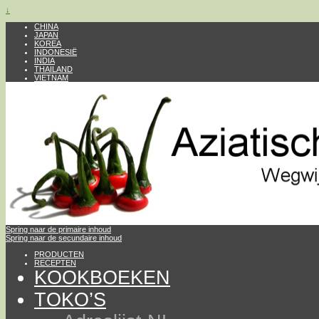
↓
CHINA
JAPAN
KOREA
INDONESIË
INDIA
THAILAND
VIETNAM
Spring naar de primaire inhoud
Spring naar de secundaire inhoud
PRODUCTEN
RECEPTEN
KOOKBOEKEN
TOKO’S