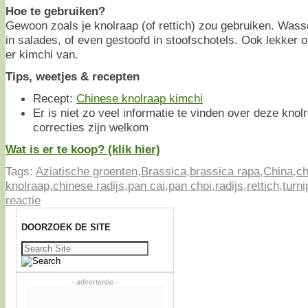
Hoe te gebruiken?
Gewoon zoals je knolraap (of rettich) zou gebruiken. Wass
in salades, of even gestoofd in stoofschotels. Ook lekker 
er kimchi van.
Tips, weetjes & recepten
Recept:
Chinese knolraap kimchi
Er is niet zo veel informatie te vinden over deze knol
correcties zijn welkom
Wat is er te koop? (klik hier)
Tags:
Aziatische groenten
,
Brassica
,
brassica rapa
,
China
,
ch
knolraap
,
chinese radijs
,
pan cai
,
pan choi
,
radijs
,
rettich
,
turni
reactie
DOORZOEK DE SITE
Zoeken
naar:
- advertentie -