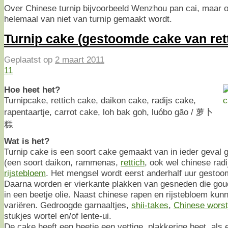
Over Chinese turnip bijvoorbeeld Wenzhou pan cai, maar o
helemaal van niet van turnip gemaakt wordt.
Turnip cake (gestoomde cake van ret
Geplaatst op
2 maart 2011
11
Hoe heet het?
Turnipcake, rettich cake, daikon cake, radijs cake,
rapentaartje, carrot cake, loh bak goh, luóbo gāo / 萝卜
糕
Wat is het?
Turnip cake is een soort cake gemaakt van in ieder geval
(een soort daikon, rammenas,
rettich
, ook wel chinese rad
rijstebloem
. Het mengsel wordt eerst anderhalf uur gesto
Daarna worden er vierkante plakken van gesneden die go
in een beetje olie. Naast chinese rapen en rijstebloem kun
variëren. Gedroogde garnaaltjes,
shii-takes
,
Chinese worst
stukjes wortel en/of lente-ui.
De cake heeft een beetje een vettige, plakkerige beet, als