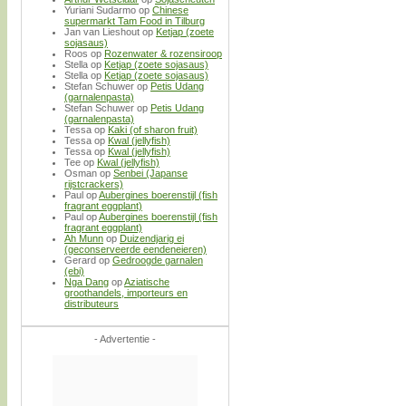
Yuriani Sudarmo
op
Chinese
supermarkt Tam Food in Tilburg
Jan van Lieshout
op
Ketjap (zoete
sojasaus)
Roos
op
Rozenwater & rozensiroop
Stella
op
Ketjap (zoete sojasaus)
Stella
op
Ketjap (zoete sojasaus)
Stefan Schuwer
op
Petis Udang
(garnalenpasta)
Stefan Schuwer
op
Petis Udang
(garnalenpasta)
Tessa
op
Kaki (of sharon fruit)
Tessa
op
Kwal (jellyfish)
Tessa
op
Kwal (jellyfish)
Tee
op
Kwal (jellyfish)
Osman
op
Senbei (Japanse
rijstcrackers)
Paul
op
Aubergines boerenstijl (fish
fragrant eggplant)
Paul
op
Aubergines boerenstijl (fish
fragrant eggplant)
Ah Munn
op
Duizendjarig ei
(geconserveerde eendeneieren)
Gerard
op
Gedroogde garnalen
(ebi)
Nga Dang
op
Aziatische
groothandels, importeurs en
distributeurs
- Advertentie -