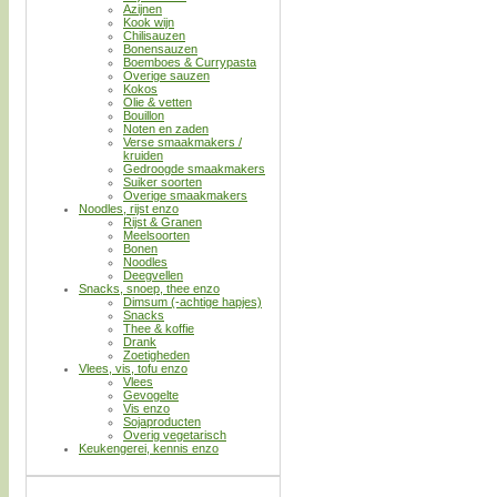
Azijnen
Kook wijn
Chilisauzen
Bonensauzen
Boemboes & Currypasta
Overige sauzen
Kokos
Olie & vetten
Bouillon
Noten en zaden
Verse smaakmakers /
kruiden
Gedroogde smaakmakers
Suiker soorten
Overige smaakmakers
Noodles, rijst enzo
Rijst & Granen
Meelsoorten
Bonen
Noodles
Deegvellen
Snacks, snoep, thee enzo
Dimsum (-achtige hapjes)
Snacks
Thee & koffie
Drank
Zoetigheden
Vlees, vis, tofu enzo
Vlees
Gevogelte
Vis enzo
Sojaproducten
Overig vegetarisch
Keukengerei, kennis enzo