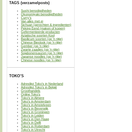
TAGS (verzamelposts)
Sushi benodigdheden
Okonomiyaki benodigdheden
Curry’s
Van alles met ei
Sichuan (gerechten & ingredienten)
Peking Eend (maken of kopen)
Gefermenteerde producten
Aziatische soorten Kool
Basilicum soorten (op ’n rijtje)
Chinese Bieslook (op ’n rijtje)
Gember (op ’n rijtje)
Zwarte zaadjes (op ’n rijtje)
Sojabonensauzen (op ’n rijtje)
Japanse noodles (op ’n rijtje)
Chinese noodles (op ’n rijtje)
TOKO’S
Adreslijst Toko’s in Nederland
Adreslijst Toko’s in België
Groothandels
Online Toko’s
Toko’s in Almere
Toko’s in Amsterdam
Toko’s in Amstelveen
Toko’s in Beverwijk
Toko’s in Groningen
Toko’s in Leiden
Toko’s in Den Haag
Toko’s in Delft
Toko’s in Rotterdam
Toko’s in Utrecht