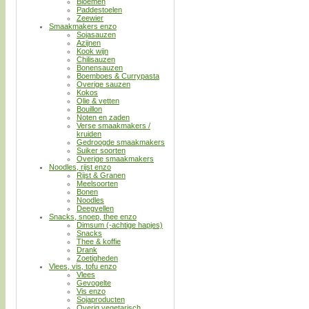
Bloemen
Paddestoelen
Zeewier
Smaakmakers enzo
Sojasauzen
Azijnen
Kook wijn
Chilisauzen
Bonensauzen
Boemboes & Currypasta
Overige sauzen
Kokos
Olie & vetten
Bouillon
Noten en zaden
Verse smaakmakers /
kruiden
Gedroogde smaakmakers
Suiker soorten
Overige smaakmakers
Noodles, rijst enzo
Rijst & Granen
Meelsoorten
Bonen
Noodles
Deegvellen
Snacks, snoep, thee enzo
Dimsum (-achtige hapjes)
Snacks
Thee & koffie
Drank
Zoetigheden
Vlees, vis, tofu enzo
Vlees
Gevogelte
Vis enzo
Sojaproducten
Overig vegetarisch