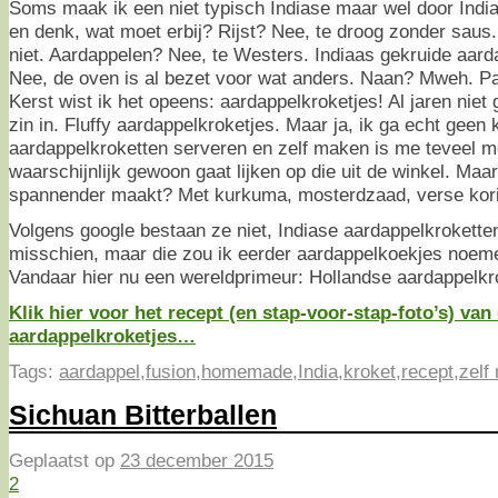
Soms maak ik een niet typisch Indiase maar wel door India
en denk, wat moet erbij? Rijst? Nee, te droog zonder saus
niet. Aardappelen? Nee, te Westers. Indiaas gekruide aard
Nee, de oven is al bezet voor wat anders. Naan? Mweh. P
Kerst wist ik het opeens: aardappelkroketjes! Al jaren niet
zin in. Fluffy aardappelkroketjes. Maar ja, ik ga echt geen 
aardappelkroketten serveren en zelf maken is me teveel mo
waarschijnlijk gewoon gaat lijken op die uit de winkel. Maar
spannender maakt? Met kurkuma, mosterdzaad, verse kori
Volgens google bestaan ze niet, Indiase aardappelkroketten
misschien, maar die zou ik eerder aardappelkoekjes noeme
Vandaar hier nu een wereldprimeur: Hollandse aardappelkro
Klik hier voor het recept (en stap-voor-stap-foto’s) van
aardappelkroketjes…
Tags:
aardappel
,
fusion
,
homemade
,
India
,
kroket
,
recept
,
zelf
Sichuan Bitterballen
Geplaatst op
23 december 2015
2