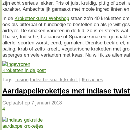
zijn echt serieus lekker. Fris of juist kruidig, pittig of zoet
karakter. Ambachtelijk gemaakt met mooie ingrediënten en e
In de
Krokettenkunst Webshop
staan zo’n 40 kroketten om
ook als bitterbal of hunebedje te bestellen en als je wilt g
airfryer. De smaken variëren in de tijd, zo is er steeds wa
Thaise, Indische, Italiaanse of Spaanse smaken, gemaakt v
allerlei soorten worst, eend, garnalen, Drentse beekforel, 
paling, krab of zelfs kreeft, vegetarische kroketten met g
asperges en vele varianten met kaas. Nu wil ik ze allemaal
Tags:
fusion
,
Indische snack
,
kroket
|
9
reacties
Aardappelkroketjes met Indiase twist
Geplaatst op
7 januari 2018
4