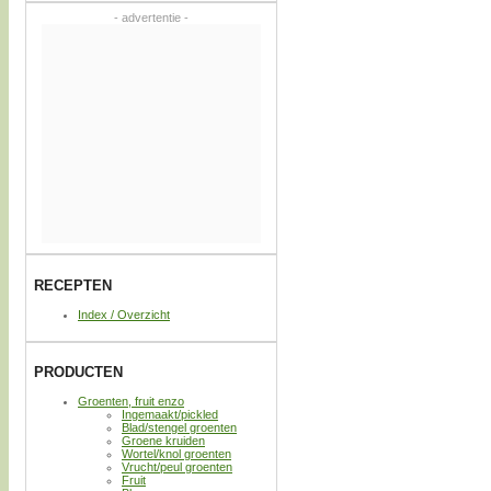
- advertentie -
RECEPTEN
Index / Overzicht
PRODUCTEN
Groenten, fruit enzo
Ingemaakt/pickled
Blad/stengel groenten
Groene kruiden
Wortel/knol groenten
Vrucht/peul groenten
Fruit