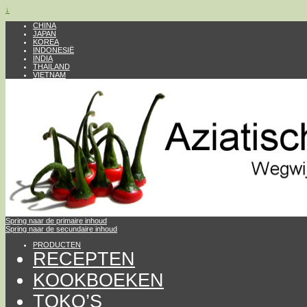
↓
CHINA
JAPAN
KOREA
INDONESIË
INDIA
THAILAND
VIETNAM
Spring naar de primaire inhoud
Spring naar de secundaire inhoud
PRODUCTEN
RECEPTEN
KOOKBOEKEN
TOKO’S