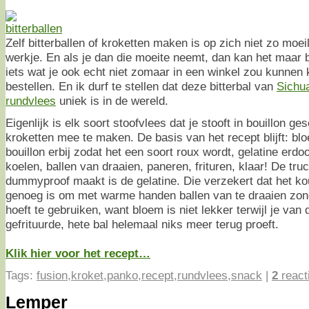
Zelf bitterballen of kroketten maken is op zich niet zo moei
werkje. En als je dan die moeite neemt, dan kan het maar be
iets wat je ook echt niet zomaar in een winkel zou kunnen 
bestellen. En ik durf te stellen dat deze bitterbal van
Sichu
rundvlees
uniek is in de wereld.
Eigenlijk is elk soort stoofvlees dat je stooft in bouillon ge
kroketten mee te maken. De basis van het recept blijft: bl
bouillon erbij zodat het een soort roux wordt, gelatine erdoor
koelen, ballen van draaien, paneren, frituren, klaar! De truc
dummyproof maakt is de gelatine. Die verzekert dat het k
genoeg is om met warme handen ballen van te draaien zond
hoeft te gebruiken, want bloem is niet lekker terwijl je van 
gefrituurde, hete bal helemaal niks meer terug proeft.
Klik hier voor het recept…
Tags:
fusion
,
kroket
,
panko
,
recept
,
rundvlees
,
snack
|
2
react
Lemper