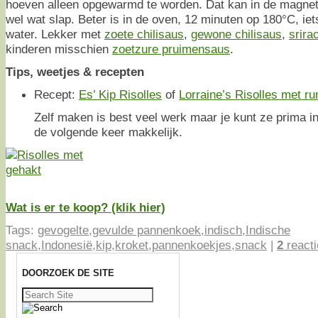
hoeven alleen opgewarmd te worden. Dat kan in de magnet
wel wat slap. Beter is in de oven, 12 minuten op 180°C, ie
water. Lekker met
zoete chilisaus
,
gewone chilisaus
,
srira
kinderen misschien
zoetzure pruimensaus
.
Tips, weetjes & recepten
Recept:
Es’ Kip Risolles
of
Lorraine’s Risolles met r
Zelf maken is best veel werk maar je kunt ze prima in
de volgende keer makkelijk.
Wat is er te koop? (klik hier)
Tags:
gevogelte
,
gevulde pannenkoek
,
indisch
,
Indische
snack
,
Indonesië
,
kip
,
kroket
,
pannenkoekjes
,
snack
|
2
reacti
DOORZOEK DE SITE
Zoeken
naar: