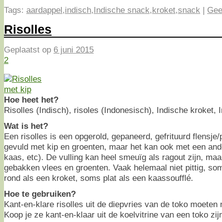
Tags:
aardappel
,
indisch
,
Indische snack
,
kroket
,
snack
|
Gee
Risolles
Geplaatst op
6 juni 2015
2
Hoe heet het?
Risolles (Indisch), risoles (Indonesisch), Indische kroket, 
Wat is het?
Een risolles is een opgerold, gepaneerd, gefrituurd flensj
gevuld met kip en groenten, maar het kan ook met een ande
kaas, etc). De vulling kan heel smeuïg als ragout zijn, maar
gebakken vlees en groenten. Vaak helemaal niet pittig, som
rond als een kroket, soms plat als een kaassoufflé.
Hoe te gebruiken?
Kant-en-klare risolles uit de diepvries van de toko moeten 
Koop je ze kant-en-klaar uit de koelvitrine van een toko zij