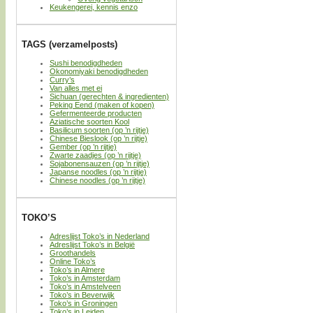
Keukengerei, kennis enzo
TAGS (verzamelposts)
Sushi benodigdheden
Okonomiyaki benodigdheden
Curry’s
Van alles met ei
Sichuan (gerechten & ingredienten)
Peking Eend (maken of kopen)
Gefermenteerde producten
Aziatische soorten Kool
Basilicum soorten (op ’n rijtje)
Chinese Bieslook (op ’n rijtje)
Gember (op ’n rijtje)
Zwarte zaadjes (op ’n rijtje)
Sojabonensauzen (op ’n rijtje)
Japanse noodles (op ’n rijtje)
Chinese noodles (op ’n rijtje)
TOKO’S
Adreslijst Toko’s in Nederland
Adreslijst Toko’s in België
Groothandels
Online Toko’s
Toko’s in Almere
Toko’s in Amsterdam
Toko’s in Amstelveen
Toko’s in Beverwijk
Toko’s in Groningen
Toko’s in Leiden