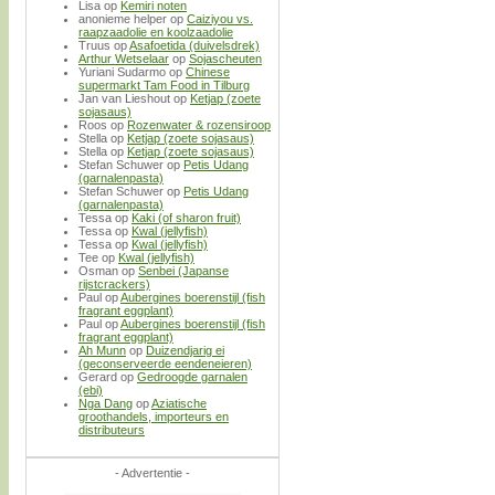
Lisa
op
Kemiri noten
anonieme helper
op
Caiziyou vs.
raapzaadolie en koolzaadolie
Truus
op
Asafoetida (duivelsdrek)
Arthur Wetselaar
op
Sojascheuten
Yuriani Sudarmo
op
Chinese
supermarkt Tam Food in Tilburg
Jan van Lieshout
op
Ketjap (zoete
sojasaus)
Roos
op
Rozenwater & rozensiroop
Stella
op
Ketjap (zoete sojasaus)
Stella
op
Ketjap (zoete sojasaus)
Stefan Schuwer
op
Petis Udang
(garnalenpasta)
Stefan Schuwer
op
Petis Udang
(garnalenpasta)
Tessa
op
Kaki (of sharon fruit)
Tessa
op
Kwal (jellyfish)
Tessa
op
Kwal (jellyfish)
Tee
op
Kwal (jellyfish)
Osman
op
Senbei (Japanse
rijstcrackers)
Paul
op
Aubergines boerenstijl (fish
fragrant eggplant)
Paul
op
Aubergines boerenstijl (fish
fragrant eggplant)
Ah Munn
op
Duizendjarig ei
(geconserveerde eendeneieren)
Gerard
op
Gedroogde garnalen
(ebi)
Nga Dang
op
Aziatische
groothandels, importeurs en
distributeurs
- Advertentie -