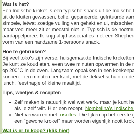
Wat is het?
Een Indische kroket is een typische snack uit de Indische
uit de kluiten gewassen, bolle, gepaneerde, gefrituurde aa
simpele, ietwat zoetige vulling van gehakt en ui, misschien
maar veel meer zit er meestal niet in. Typisch is de nootm
aardappelpuree. Ik krijg altijd associaties met een Shepher
vorm van een handzame 1-persoons snack.
Hoe te gebruiken?
Bij veel toko’s zijn verse, huisgemaakte Indische kroketten 
Je kunt ze koud eten, even twee minuten opwarmen in de 
op 200°C in de oven. Langzaam opbakken in een koekenpan
kunnen. Tien minuten per kant, met de deksel schuin op de
lunch, feesthapje of kleine maaltijd.
Tips, weetjes & recepten
Zelf maken is natuurlijk wel wat werk, maar je kunt 
als je zelf wilt. Hier een recept:
Nombelina’s Indische 
Niet verwarren met:
risolles
. Die lijken op het eerst
een “gewone kroket” maar worden eigenlijk nooit kro
Wat is er te koop? (klik hier)