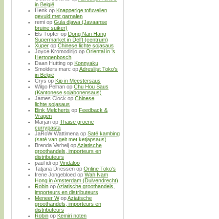
in België
Henk
op
Knapperige tofuvellen
gevuld met garnalen
remi
op
Gula djawa (Javaanse
bruine suiker)
Els Töpfer
op
Dong Nan Hang
Supermarket in Delft (centrum)
Xuper
op
Chinese lichte sojasaus
Joyce Kromodirijo
op
Oriental in ’s
Hertogenbosch
Daan Hutting
op
Konnyaku
Smolders marc
op
Adreslijst Toko’s
in België
Crys
op
Kip in Meestersaus
Wilgo Pelhan
op
Chu Hou Saus
(Kantonese sojabonensaus)
James Clock
op
Chinese
lichte sojasaus
Bink Melcherts
op
Feedback &
Vragen
Marjan
op
Thaise groene
currypasta
JaRoW Wattimena
op
Saté kambing
(saté van geit met ketjapsaus)
Brenda Verheij
op
Aziatische
groothandels, importeurs en
distributeurs
paul idi
op
Vindaloo
Tatjana Driessen
op
Online Toko’s
Irene Jongebloed
op
Wah Nam
Hong in Amsterdam (Duivendrecht)
Robin
op
Aziatische groothandels,
importeurs en distributeurs
Meneer W
op
Aziatische
groothandels, importeurs en
distributeurs
Robin
op
Kemiri noten