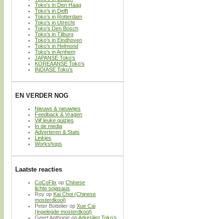
Toko’s in Den Haag
Toko’s in Delft
Toko’s in Rotterdam
Toko’s in Utrecht
Toko’s Den Bosch
Toko’s in Tilburg
Toko’s in Eindhoven
Toko’s in Helmond
Toko’s in Arnhem
JAPANSE Toko’s
KOREAANSE Toko’s
INDIASE Toko’s
EN VERDER NOG
Nieuws & nieuwtjes
Feedback & Vragen
Vijf leuke quizjes
In de media
Adverteren & Stats
Linkjes
Workshops
Laatste reacties
CoCoFlix
op
Chinese
lichte sojasaus
Roy
op
Kai Choi (Chinese
mosterdkool)
Peter Bottelier
op
Xue Cai
(ingelegde mosterdkool)
Geert Anthonis
op
Adreslijst Toko’s