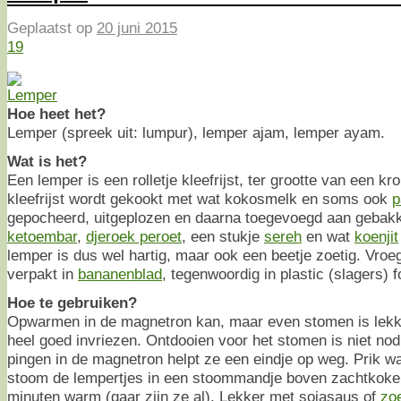
Geplaatst op
20 juni 2015
19
Hoe heet het?
Lemper (spreek uit: lumpur), lemper ajam, lemper ayam.
Wat is het?
Een lemper is een rolletje kleefrijst, ter grootte van een kr
kleefrijst wordt gekookt met wat kokosmelk en soms ook
p
gepocheerd, uitgeplozen en daarna toegevoegd aan gebak
ketoembar
,
djeroek peroet
, een stukje
sereh
en wat
koenjit
lemper is dus wel hartig, maar ook een beetje zoetig. Vro
verpakt in
bananenblad
, tegenwoordig in plastic (slagers) fo
Hoe te gebruiken?
Opwarmen in de magnetron kan, maar even stomen is lekk
heel goed invriezen. Ontdooien voor het stomen is niet no
pingen in de magnetron helpt ze een eindje op weg. Prik wat
stoom de lempertjes in een stoommandje boven zachtkoken
minuten warm (gaar zijn ze al). Lekker met sojasaus of
zoe