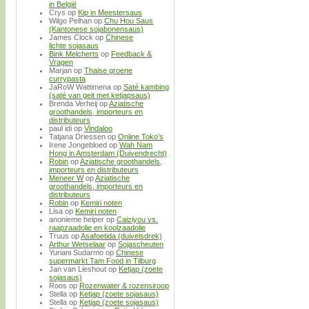
in België
Crys
op
Kip in Meestersaus
Wilgo Pelhan
op
Chu Hou Saus
(Kantonese sojabonensaus)
James Clock
op
Chinese
lichte sojasaus
Bink Melcherts
op
Feedback &
Vragen
Marjan
op
Thaise groene
currypasta
JaRoW Wattimena
op
Saté kambing
(saté van geit met ketjapsaus)
Brenda Verheij
op
Aziatische
groothandels, importeurs en
distributeurs
paul idi
op
Vindaloo
Tatjana Driessen
op
Online Toko’s
Irene Jongebloed
op
Wah Nam
Hong in Amsterdam (Duivendrecht)
Robin
op
Aziatische groothandels,
importeurs en distributeurs
Meneer W
op
Aziatische
groothandels, importeurs en
distributeurs
Robin
op
Kemiri noten
Lisa
op
Kemiri noten
anonieme helper
op
Caiziyou vs.
raapzaadolie en koolzaadolie
Truus
op
Asafoetida (duivelsdrek)
Arthur Wetselaar
op
Sojascheuten
Yuriani Sudarmo
op
Chinese
supermarkt Tam Food in Tilburg
Jan van Lieshout
op
Ketjap (zoete
sojasaus)
Roos
op
Rozenwater & rozensiroop
Stella
op
Ketjap (zoete sojasaus)
Stella
op
Ketjap (zoete sojasaus)