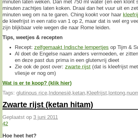
minuten laten weken. Dan met 750 ml water (en een klont 
minuten zachtjes laten koken. Draai dan het vuur uit en ze
minuten weg om na te garen. Ching kookt voor haar
kleefr
de kleefrijst in een ratio van 1 op 2, maar dat is wel erg v
zijn blijkbaar vele wegen die naar Rome leiden.
Tips, weetjes & recepten
Recept:
zelfgemaakt Indische lempertjes
op Tijm & Su
Al doet de Engelse naam anders vermoeden, er zitten g
en deze past dus prima in een glutenvrij dieet
Zie ook de post over:
zwarte rijst
(dat is kleefrijst me
vliesje er nog om)
Wat is er te koop? (klik hier)
Tags:
glutinous rice
,
Indonesië
,
ketan
,
Kleefrijst
,
lontong
,
nuom
Zwarte rijst (ketan hitam)
Geplaatst op
3 juni 2011
42
Hoe heet het?