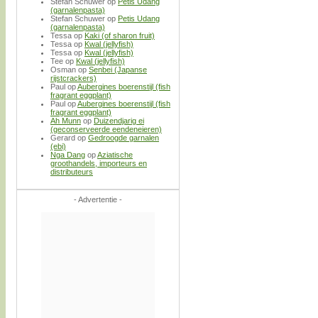
Stefan Schuwer
op
Petis Udang
(garnalenpasta)
Stefan Schuwer
op
Petis Udang
(garnalenpasta)
Tessa
op
Kaki (of sharon fruit)
Tessa
op
Kwal (jellyfish)
Tessa
op
Kwal (jellyfish)
Tee
op
Kwal (jellyfish)
Osman
op
Senbei (Japanse
rijstcrackers)
Paul
op
Aubergines boerenstijl (fish
fragrant eggplant)
Paul
op
Aubergines boerenstijl (fish
fragrant eggplant)
Ah Munn
op
Duizendjarig ei
(geconserveerde eendeneieren)
Gerard
op
Gedroogde garnalen
(ebi)
Nga Dang
op
Aziatische
groothandels, importeurs en
distributeurs
- Advertentie -