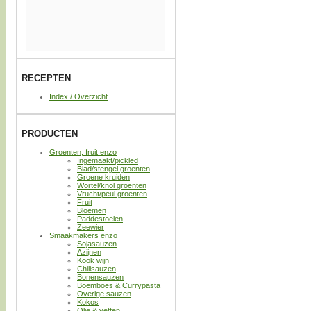
RECEPTEN
Index / Overzicht
PRODUCTEN
Groenten, fruit enzo
Ingemaakt/pickled
Blad/stengel groenten
Groene kruiden
Wortel/knol groenten
Vrucht/peul groenten
Fruit
Bloemen
Paddestoelen
Zeewier
Smaakmakers enzo
Sojasauzen
Azijnen
Kook wijn
Chilisauzen
Bonensauzen
Boemboes & Currypasta
Overige sauzen
Kokos
Olie & vetten