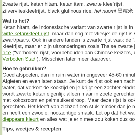
Zwarte rijst, ketan hitam, ketan itam, zwarte kleefrijst,
zilvervlieskleefrijst, black glutinous rice,
hei nuomi
黑糯米
Wat is het?
Ketan hitam, de Indonesische variant van zwarte rijst is in 
witte ketan/kleef rijst
, maar dan nog met vliesje: de rijst is w
zwart/paars. Ook in andere landen is zwarte rijst vaak de “
kleefrijst, maar er zijn uitzonderingen zoals Thaise zwarte 
rice
(“verboden” rijst, voorbehouden aan Chinese keizers, 
Verboden Stad
). Misschien later meer daarover.
Hoe te gebruiken?
Goed afspoelen, dan in ruim water in ongeveer 45-60 minu
Afgieten en even laten staan. Je kunt de rijst ook een nac
water, dat verkort de kooktijd en je krijgt een zachter eindr
wordt zwarte ketan eigenlijk alleen maar in zoete gerechten
met kokosroom en palmsuikersiroop. Maar deze rijst is ook
gerechten. Het kleeft van zichzelf een stuk minder dan je
en heeft een zwoele, nootachtige smaak. Let op dat het wate
dieppaars kleurt
en alles wat je erin mee zou koken dus oo
Tips, weetjes & recepten