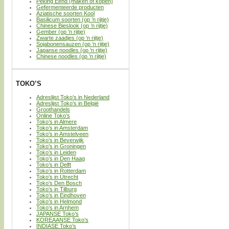
Peking Eend (maken of kopen)
Gefermenteerde producten
Aziatische soorten Kool
Basilicum soorten (op ’n rijtje)
Chinese Bieslook (op ’n rijtje)
Gember (op ’n rijtje)
Zwarte zaadjes (op ’n rijtje)
Sojabonensauzen (op ’n rijtje)
Japanse noodles (op ’n rijtje)
Chinese noodles (op ’n rijtje)
TOKO’S
Adreslijst Toko’s in Nederland
Adreslijst Toko’s in België
Groothandels
Online Toko’s
Toko’s in Almere
Toko’s in Amsterdam
Toko’s in Amstelveen
Toko’s in Beverwijk
Toko’s in Groningen
Toko’s in Leiden
Toko’s in Den Haag
Toko’s in Delft
Toko’s in Rotterdam
Toko’s in Utrecht
Toko’s Den Bosch
Toko’s in Tilburg
Toko’s in Eindhoven
Toko’s in Helmond
Toko’s in Arnhem
JAPANSE Toko’s
KOREAANSE Toko’s
INDIASE Toko’s