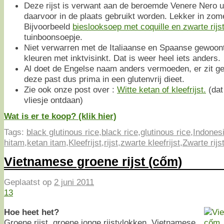
Deze rijst is verwant aan de beroemde Venere Nero u
daarvoor in de plaats gebruikt worden. Lekker in zom
Bijvoorbeeld
bieslooksoep met coquille en zwarte rijs
tuinboonsoepje.
Niet verwarren met de Italiaanse en Spaanse gewoonte
kleuren met inktvisinkt. Dat is weer heel iets anders.
Al doet de Engelse naam anders vermoeden, er zit geen
deze past dus prima in een glutenvrij dieet.
Zie ook onze post over :
Witte ketan of kleefrijst.
(dat 
vliesje ontdaan)
Wat is er te koop? (klik hier)
Tags:
black glutinous rice
,
black rice
,
glutinous rice
,
Indones
hitam
,
ketan itam
,
Kleefrijst
,
rijst
,
zwarte kleefrijst
,
Zwarte rijs
Vietnamese groene rijst (cốm)
Geplaatst op
2 juni 2011
13
Hoe heet het?
Groene rijst, groene jonge rijstvlokken, Vietnamese