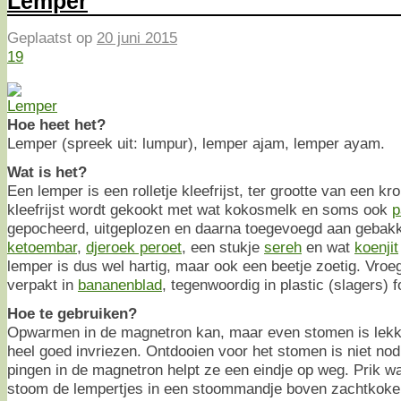
Lemper
Geplaatst op
20 juni 2015
19
Hoe heet het?
Lemper (spreek uit: lumpur), lemper ajam, lemper ayam.
Wat is het?
Een lemper is een rolletje kleefrijst, ter grootte van een kr
kleefrijst wordt gekookt met wat kokosmelk en soms ook
p
gepocheerd, uitgeplozen en daarna toegevoegd aan gebak
ketoembar
,
djeroek peroet
, een stukje
sereh
en wat
koenjit
lemper is dus wel hartig, maar ook een beetje zoetig. Vro
verpakt in
bananenblad
, tegenwoordig in plastic (slagers) fo
Hoe te gebruiken?
Opwarmen in de magnetron kan, maar even stomen is lekk
heel goed invriezen. Ontdooien voor het stomen is niet no
pingen in de magnetron helpt ze een eindje op weg. Prik wat
stoom de lempertjes in een stoommandje boven zachtkoken