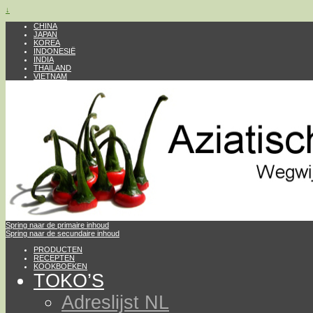
↓
CHINA
JAPAN
KOREA
INDONESIË
INDIA
THAILAND
VIETNAM
Spring naar de primaire inhoud
Spring naar de secundaire inhoud
PRODUCTEN
RECEPTEN
KOOKBOEKEN
TOKO’S
Adreslijst NL