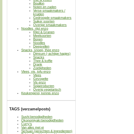
Bouillon
Noten en zaden
Verse smaakmakers /
kruiden
Gedroogde smaakmakers
Suiker soorten
Overige smaakmakers
Noodles, rijst enzo
Rijst & Granen
Meelsoorten
Bonen
Noodles
Deegvellen
Snacks, snoep, thee enzo
Dimsum (-achtige hapjes)
Snacks
Thee & koffie
Drank
Zoetigheden
Vlees, vis, tofu enzo
Vlees
Gevogelte
Vis enzo
Sojaproducten
Overig vegetarisch
Keukengerei, kennis enzo
TAGS (verzamelposts)
Sushi benodigdheden
Okonomiyaki benodigdheden
Curry’s
Van alles met ei
Sichuan (gerechten & ingredienten)