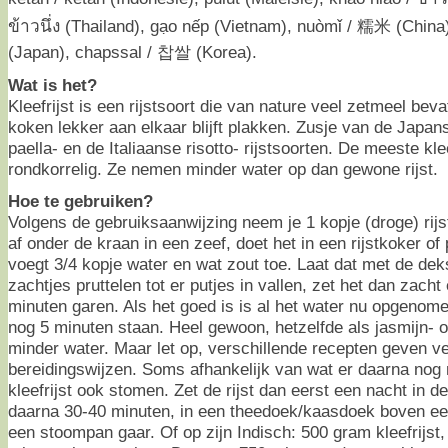
ข้าวนึ่ง (Thailand), gạo nếp (Vietnam), nuòmǐ / 糯米 (Ch
(Japan), chapssal / 찹쌀 (Korea).
Wat is het?
Kleefrijst is een rijstsoort die van nature veel zetmeel bev
koken lekker aan elkaar blijft plakken. Zusje van de Japa
paella- en de Italiaanse risotto- rijstsoorten. De meeste klee
rondkorrelig. Ze nemen minder water op dan gewone rijst.
Hoe te gebruiken?
Volgens de gebruiksaanwijzing neem je 1 kopje (droge) rijs
af onder de kraan in een zeef, doet het in een rijstkoker 
voegt 3/4 kopje water en wat zout toe. Laat dat met de de
zachtjes pruttelen tot er putjes in vallen, zet het dan zacht
minuten garen. Als het goed is is al het water nu opgenomen
nog 5 minuten staan. Heel gewoon, hetzelfde als jasmijn- of
minder water. Maar let op, verschillende recepten geven ve
bereidingswijzen. Soms afhankelijk van wat er daarna nog
kleefrijst ook stomen. Zet de rijst dan eerst een nacht in 
daarna 30-40 minuten, in een theedoek/kaasdoek boven ee
een stoompan gaar. Of op zijn Indisch: 500 gram kleefrijst