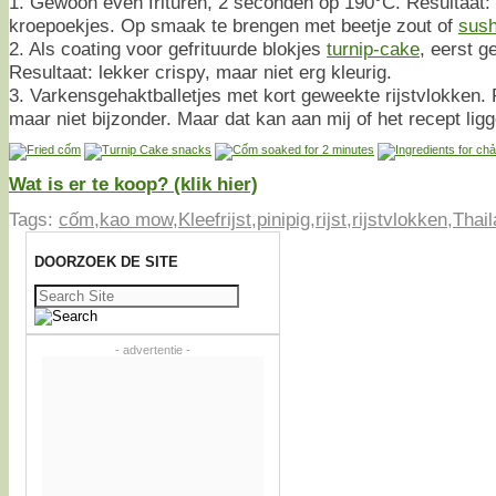
1. Gewoon even frituren, 2 seconden op 190°C. Resultaat: 
kroepoekjes. Op smaak te brengen met beetje zout of
sush
2. Als coating voor gefrituurde blokjes
turnip-cake
, eerst g
Resultaat: lekker crispy, maar niet erg kleurig.
3. Varkensgehaktballetjes met kort geweekte rijstvlokken. 
maar niet bijzonder. Maar dat kan aan mij of het recept ligg
Wat is er te koop? (klik hier)
Tags:
cốm
,
kao mow
,
Kleefrijst
,
pinipig
,
rijst
,
rijstvlokken
,
Thai
DOORZOEK DE SITE
Zoeken
naar:
- advertentie -