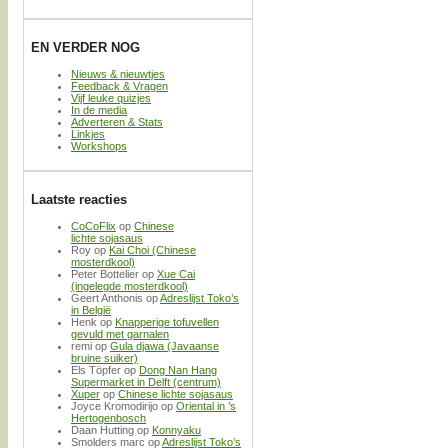
EN VERDER NOG
Nieuws & nieuwtjes
Feedback & Vragen
Vijf leuke quizjes
In de media
Adverteren & Stats
Linkjes
Workshops
Laatste reacties
CoCoFlix
op
Chinese
lichte sojasaus
Roy
op
Kai Choi (Chinese
mosterdkool)
Peter Bottelier
op
Xue Cai
(ingelegde mosterdkool)
Geert Anthonis
op
Adreslijst Toko’s
in België
Henk
op
Knapperige tofuvellen
gevuld met garnalen
remi
op
Gula djawa (Javaanse
bruine suiker)
Els Töpfer
op
Dong Nan Hang
Supermarket in Delft (centrum)
Xuper
op
Chinese lichte sojasaus
Joyce Kromodirijo
op
Oriental in ’s
Hertogenbosch
Daan Hutting
op
Konnyaku
Smolders marc
op
Adreslijst Toko’s