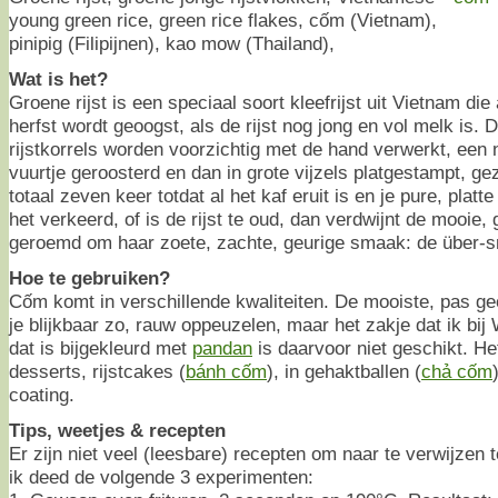
young green rice, green rice flakes, cốm (Vietnam),
pinipig (Filipijnen), kao mow (Thailand),
Wat is het?
Groene rijst is een speciaal soort kleefrijst uit Vietnam di
herfst wordt geoogst, als de rijst nog jong en vol melk is. 
rijstkorrels worden voorzichtig met de hand verwerkt, een
vuurtje geroosterd en dan in grote vijzels platgestampt, gezi
totaal zeven keer totdat al het kaf eruit is en je pure, platte
het verkeerd, of is de rijst te oud, dan verdwijnt de mooie
geroemd om haar zoete, zachte, geurige smaak: de über-sm
Hoe te gebruiken?
Cốm komt in verschillende kwaliteiten. De mooiste, pas ge
je blijkbaar zo, rauw oppeuzelen, maar het zakje dat ik b
dat is bijgekleurd met
pandan
is daarvoor niet geschikt. He
desserts, rijstcakes (
bánh cốm
), in gehaktballen (
chả cốm
coating.
Tips, weetjes & recepten
Er zijn niet veel (leesbare) recepten om naar te verwijzen 
ik deed de volgende 3 experimenten: