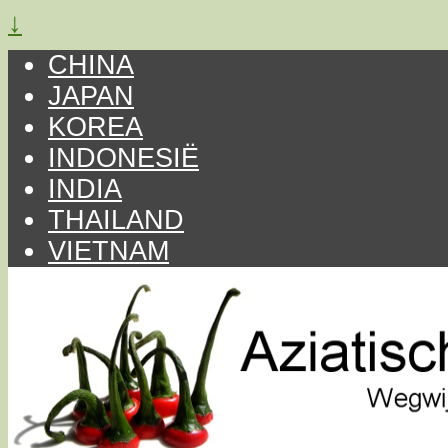
↓
CHINA
JAPAN
KOREA
INDONESIË
INDIA
THAILAND
VIETNAM