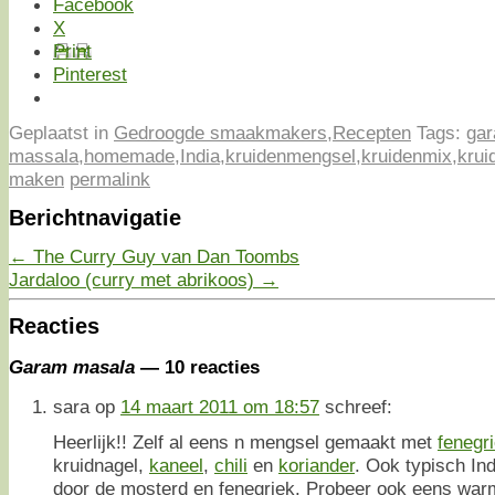
Facebook
X
Print
Pinterest
Geplaatst in
Gedroogde smaakmakers
,
Recepten
Tags:
ga
massala
,
homemade
,
India
,
kruidenmengsel
,
kruidenmix
,
krui
maken
permalink
Berichtnavigatie
←
The Curry Guy van Dan Toombs
Jardaloo (curry met abrikoos)
→
Reacties
Garam masala
— 10 reacties
sara
op
14 maart 2011 om 18:57
schreef:
Heerlijk!! Zelf al eens n mengsel gemaakt met
fenegr
kruidnagel,
kaneel
,
chili
en
koriander
. Ook typisch In
door de mosterd en fenegriek. Probeer ook eens wa