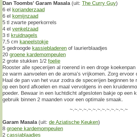
Dan Toombs’ Garam Masala
(uit:
The Curry Guy
)
6 el
korianderzaad
6 el
komijnzaad
5 tl zwarte peperkorrels
4 el
venkelzaad
3 tl
kruidnagels
7,5 cm
kaneelstokje
5 gedroogde
kassiebladeren
of laurierblaadjes
20
groene kardemompeulen
2 grote stukken 1/2
foelie
Rooster alle specerijen al roerend in een droge koekenpan
ze warm aanvoelen en de aroma’s vrijkomen. Zorg ervoor d
Haal de pan van het vuur zodra de specerijen beginnen te 
op een bord afkoelen en maal vervolgens in een kruidenmole
poeder. Bewaar in een luchtdicht afgesloten bakje op een k
gebruik binnen 2 maanden voor een optimale smaak.
~.~.~.~.~.~.~.~.~.~.~.~.~
Garam Masala
(uit:
de Aziatische Keuken
)
8
groene kardemompeulen
2
cassiablaadjes