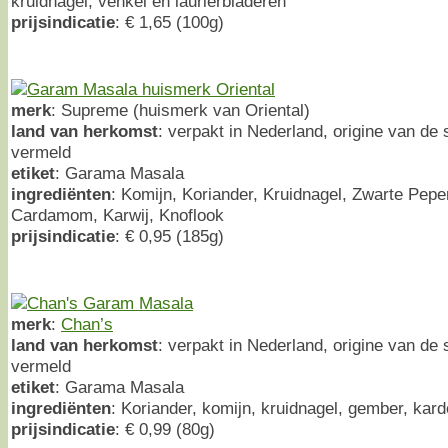
kruidnagel, venkel en laurierbladeren
prijsindicatie
: € 1,65 (100g)
merk
: Supreme (huismerk van Oriental)
land van herkomst
: verpakt in Nederland, origine van de 
vermeld
etiket
: Garama Masala
ingrediënten
: Komijn, Koriander, Kruidnagel, Zwarte Pepe
Cardamom, Karwij, Knoflook
prijsindicatie
: € 0,95 (185g)
merk
:
Chan’s
land van herkomst
: verpakt in Nederland, origine van de 
vermeld
etiket
: Garama Masala
ingrediënten
: Koriander, komijn, kruidnagel, gember, ka
prijsindicatie
: € 0,99 (80g)