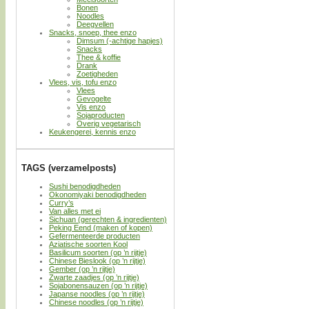
Bonen
Noodles
Deegvellen
Snacks, snoep, thee enzo
Dimsum (-achtige hapjes)
Snacks
Thee & koffie
Drank
Zoetigheden
Vlees, vis, tofu enzo
Vlees
Gevogelte
Vis enzo
Sojaproducten
Overig vegetarisch
Keukengerei, kennis enzo
TAGS (verzamelposts)
Sushi benodigdheden
Okonomiyaki benodigdheden
Curry’s
Van alles met ei
Sichuan (gerechten & ingredienten)
Peking Eend (maken of kopen)
Gefermenteerde producten
Aziatische soorten Kool
Basilicum soorten (op ’n rijtje)
Chinese Bieslook (op ’n rijtje)
Gember (op ’n rijtje)
Zwarte zaadjes (op ’n rijtje)
Sojabonensauzen (op ’n rijtje)
Japanse noodles (op ’n rijtje)
Chinese noodles (op ’n rijtje)