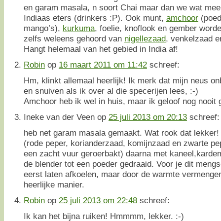
en garam masala, n soort Chai maar dan we wat meer
Indiaas eters (drinkers :P). Ook munt,
amchoor
(poed
mango’s),
kurkuma
, foelie, knoflook en gember worde
zelfs weleens gehoord van
nigellezaad
, venkelzaad e
Hangt helemaal van het gebied in India af!
Robin
op
16 maart 2011 om 11:42
schreef:
Hm, klinkt allemaal heerlijk! Ik merk dat mijn neus on
en snuiven als ik over al die specerijen lees, :-)
Amchoor heb ik wel in huis, maar ik geloof nog nooit 
Ineke van der Veen
op
25 juli 2013 om 20:13
schreef:
heb net garam masala gemaakt. Wat rook dat lekker! I
(rode peper, korianderzaad, komijnzaad en zwarte pe
een zacht vuur geroerbakt) daarna met kaneel,karde
de blender tot een poeder gedraaid. Voor je dit mengse
eerst laten afkoelen, maar door de warmte vermenge
heerlijke manier.
Robin
op
25 juli 2013 om 22:48
schreef:
Ik kan het bijna ruiken! Hmmmm, lekker. :-)