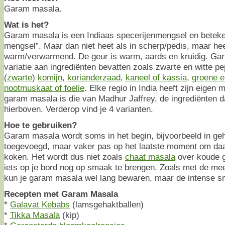
Garam masala.
Wat is het?
Garam masala is een Indiaas specerijenmengsel en betekent
mengsel”. Maar dan niet heet als in scherp/pedis, maar hee
warm/verwarmend. De geur is warm, aards en kruidig. Ga
variatie aan ingrediënten bevatten zoals zwarte en witte p
(
zwarte
)
komijn
,
korianderzaad
,
kaneel of kassia
,
groene 
nootmuskaat of foelie
. Elke regio in India heeft zijn eigen 
garam masala is die van Madhur Jaffrey, de ingrediënten da
hierboven. Verderop vind je 4 varianten.
Hoe te gebruiken?
Garam masala wordt soms in het begin, bijvoorbeeld in ge
toegevoegd, maar vaker pas op het laatste moment om da
koken. Het wordt dus niet zoals
chaat masala
over koude g
iets op je bord nog op smaak te brengen. Zoals met de me
kun je garam masala wel lang bewaren, maar de intense s
Recepten met Garam Masala
*
Galavat Kebabs
(lamsgehaktballen)
*
Tikka Masala
(kip)