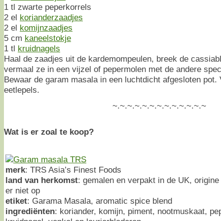
1 tl zwarte peperkorrels
2 el
korianderzaadjes
2 el
komijnzaadjes
5 cm
kaneelstokje
1 tl
kruidnagels
Haal de zaadjes uit de kardemompeulen, breek de cassiabl
vermaal ze in een vijzel of pepermolen met de andere specer
Bewaar de garam masala in een luchtdicht afgesloten pot.
eetlepels.
~.~.~.~.~.~.~.~.~.~.~.~.~
Wat is er zoal te koop?
merk
: TRS Asia’s Finest Foods
land van herkomst
: gemalen en verpakt in de UK, origine
er niet op
etiket
: Garama Masala, aromatic spice blend
ingrediënten
: koriander, komijn, piment, nootmuskaat, p