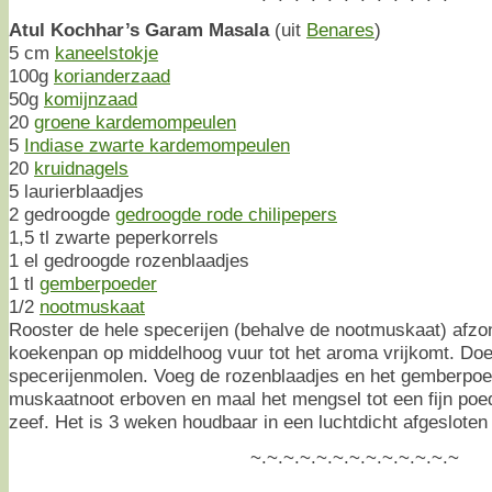
Atul Kochhar’s Garam Masala
(uit
Benares
)
5 cm
kaneelstokje
100g
korianderzaad
50g
komijnzaad
20
groene kardemompeulen
5
Indiase zwarte kardemompeulen
20
kruidnagels
5 laurierblaadjes
2 gedroogde
gedroogde rode chilipepers
1,5 tl zwarte peperkorrels
1 el gedroogde rozenblaadjes
1 tl
gemberpoeder
1/2
nootmuskaat
Rooster de hele specerijen (behalve de nootmuskaat) afzon
koekenpan op middelhoog vuur tot het aroma vrijkomt. Doe
specerijenmolen. Voeg de rozenblaadjes en het gemberpoe
muskaatnoot erboven en maal het mengsel tot een fijn poede
zeef. Het is 3 weken houdbaar in een luchtdicht afgesloten
~.~.~.~.~.~.~.~.~.~.~.~.~