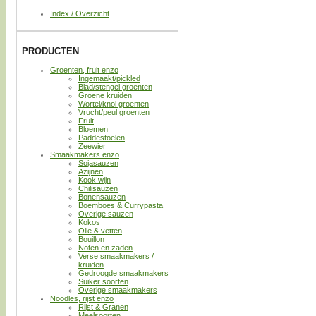
Index / Overzicht
PRODUCTEN
Groenten, fruit enzo
Ingemaakt/pickled
Blad/stengel groenten
Groene kruiden
Wortel/knol groenten
Vrucht/peul groenten
Fruit
Bloemen
Paddestoelen
Zeewier
Smaakmakers enzo
Sojasauzen
Azijnen
Kook wijn
Chilisauzen
Bonensauzen
Boemboes & Currypasta
Overige sauzen
Kokos
Olie & vetten
Bouillon
Noten en zaden
Verse smaakmakers /
kruiden
Gedroogde smaakmakers
Suiker soorten
Overige smaakmakers
Noodles, rijst enzo
Rijst & Granen
Meelsoorten