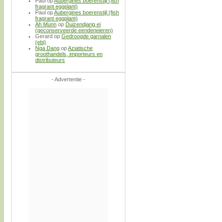
Paul
op
Aubergines boerenstijl (fish
fragrant eggplant)
Paul
op
Aubergines boerenstijl (fish
fragrant eggplant)
Ah Munn
op
Duizendjarig ei
(geconserveerde eendeneieren)
Gerard
op
Gedroogde garnalen
(ebi)
Nga Dang
op
Aziatische
groothandels, importeurs en
distributeurs
- Advertentie -