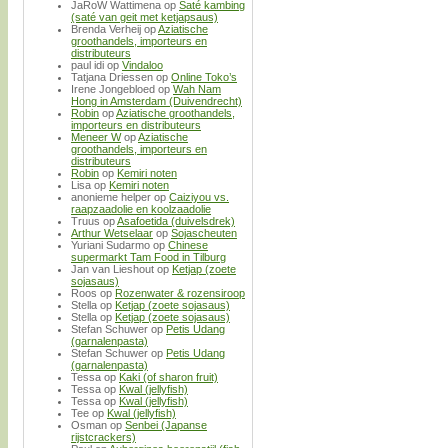
JaRoW Wattimena
op
Saté kambing
(saté van geit met ketjapsaus)
Brenda Verheij
op
Aziatische
groothandels, importeurs en
distributeurs
paul idi
op
Vindaloo
Tatjana Driessen
op
Online Toko’s
Irene Jongebloed
op
Wah Nam
Hong in Amsterdam (Duivendrecht)
Robin
op
Aziatische groothandels,
importeurs en distributeurs
Meneer W
op
Aziatische
groothandels, importeurs en
distributeurs
Robin
op
Kemiri noten
Lisa
op
Kemiri noten
anonieme helper
op
Caiziyou vs.
raapzaadolie en koolzaadolie
Truus
op
Asafoetida (duivelsdrek)
Arthur Wetselaar
op
Sojascheuten
Yuriani Sudarmo
op
Chinese
supermarkt Tam Food in Tilburg
Jan van Lieshout
op
Ketjap (zoete
sojasaus)
Roos
op
Rozenwater & rozensiroop
Stella
op
Ketjap (zoete sojasaus)
Stella
op
Ketjap (zoete sojasaus)
Stefan Schuwer
op
Petis Udang
(garnalenpasta)
Stefan Schuwer
op
Petis Udang
(garnalenpasta)
Tessa
op
Kaki (of sharon fruit)
Tessa
op
Kwal (jellyfish)
Tessa
op
Kwal (jellyfish)
Tee
op
Kwal (jellyfish)
Osman
op
Senbei (Japanse
rijstcrackers)