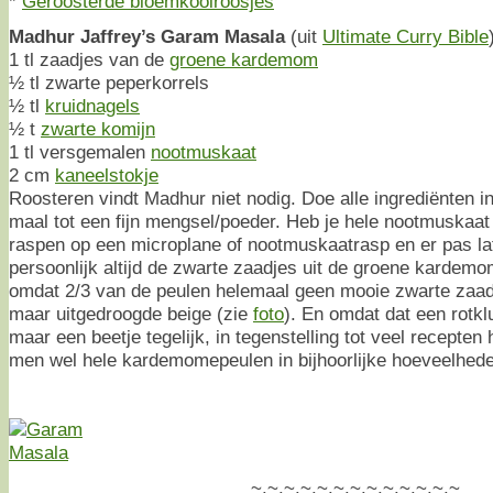
*
Geroosterde bloemkoolroosjes
Madhur Jaffrey’s Garam Masala
(uit
Ultimate Curry Bible
1 tl zaadjes van de
groene kardemom
½ tl zwarte peperkorrels
½ tl
kruidnagels
½ t
zwarte komijn
1 tl versgemalen
nootmuskaat
2 cm
kaneelstokje
Roosteren vindt Madhur niet nodig. Doe alle ingrediënten 
maal tot een fijn mengsel/poeder. Heb je hele nootmuskaat 
raspen op een microplane of nootmuskaatrasp en er pas late
persoonlijk altijd de zwarte zaadjes uit de groene kardem
omdat 2/3 van de peulen helemaal geen mooie zwarte zaadj
maar uitgedroogde beige (zie
foto
). En omdat dat een rotkl
maar een beetje tegelijk, in tegenstelling tot veel recepten
men wel hele kardemomepeulen in bijhoorlijke hoeveelhede
~.~.~.~.~.~.~.~.~.~.~.~.~