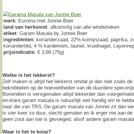
merk
: Euroma met Jonnie Boer
land van herkomst
: afkomstig van alle windstreken
etiket
: Garam Masala by Jonnie Boer
ingrediënten
: korianderzaad, 22% komijnzaad, paprika, z
korianderbld, 4 % kardemom, laurier, kruidnagel, cayenne
prijsindicatie
: € 3,66 (75g)
Welke is het lekkerst?
Zelf maken is altijd het lekkerst omdat je dan niet zoals de 
beknibbelen op de hoeveelheden van de duurdere speceri
Bovendien is versgemalen altijd lekkerder dan voorgemalen
en-klare garam masala is natuurlijk wel handig om te hebb
naar die van TRS. De garam masala van Jonnie zit dan wel
is vier keer zo duur, slecht gemalen en ik erger me aan de
geen zout aan toe is gevoeged, alsof andere garam masala
Waar is het te koop?