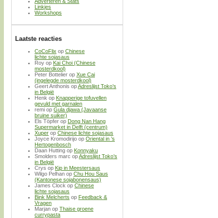
Adverteren & Stats
Linkjes
Workshops
Laatste reacties
CoCoFlix
op
Chinese
lichte sojasaus
Roy
op
Kai Choi (Chinese
mosterdkool)
Peter Bottelier
op
Xue Cai
(ingelegde mosterdkool)
Geert Anthonis
op
Adreslijst Toko’s
in België
Henk
op
Knapperige tofuvellen
gevuld met garnalen
remi
op
Gula djawa (Javaanse
bruine suiker)
Els Töpfer
op
Dong Nan Hang
Supermarket in Delft (centrum)
Xuper
op
Chinese lichte sojasaus
Joyce Kromodirijo
op
Oriental in ’s
Hertogenbosch
Daan Hutting
op
Konnyaku
Smolders marc
op
Adreslijst Toko’s
in België
Crys
op
Kip in Meestersaus
Wilgo Pelhan
op
Chu Hou Saus
(Kantonese sojabonensaus)
James Clock
op
Chinese
lichte sojasaus
Bink Melcherts
op
Feedback &
Vragen
Marjan
op
Thaise groene
currypasta