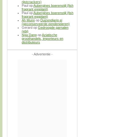
rijstcrackers)
Paul
op
Aubergines boerenstijl (fish
fragrant eggplant)
Paul
op
Aubergines boerenstijl (fish
fragrant eggplant)
Ah Munn
op
Duizendjarig ei
(geconserveerde eendeneieren)
Gerard
op
Gedroogde garnalen
(ebi)
Nga Dang
op
Aziatische
groothandels, importeurs en
distributeurs
- Advertentie -