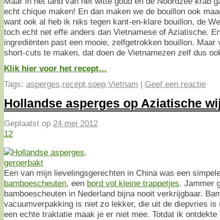
Maar in het land van het witte goud en de Noordzee krab 
echt chique maken! En dan maken we de bouillon ook maa
want ook al heb ik niks tegen kant-en-klare bouillon, de W
toch echt net effe anders dan Vietnamese of Aziatische. En
ingrediënten past een mooie, zelfgetrokken bouillon. Maar 
short-cuts te maken, dat doen de Vietnamezen zelf dus oo
Klik hier voor het recept…
Tags:
asperges
,
recept
,
soep
,
Vietnam
|
Geef een reactie
Hollandse asperges op Aziatische wi
Geplaatst op
24 mei 2012
12
Een van mijn lievelingsgerechten in China was een simpele
bamboescheuten
, een
bord vol kleine trappetjes
. Jammer g
bamboescheuten in Nederland bijna nooit verkrijgbaar. Bamb
vacuumverpakking is niet zo lekker, die uit de diepvries is
een echte traktatie maak je er niet mee. Totdat ik ontdekte