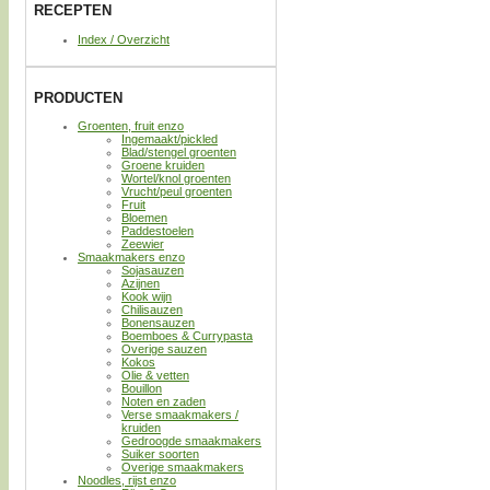
RECEPTEN
Index / Overzicht
PRODUCTEN
Groenten, fruit enzo
Ingemaakt/pickled
Blad/stengel groenten
Groene kruiden
Wortel/knol groenten
Vrucht/peul groenten
Fruit
Bloemen
Paddestoelen
Zeewier
Smaakmakers enzo
Sojasauzen
Azijnen
Kook wijn
Chilisauzen
Bonensauzen
Boemboes & Currypasta
Overige sauzen
Kokos
Olie & vetten
Bouillon
Noten en zaden
Verse smaakmakers /
kruiden
Gedroogde smaakmakers
Suiker soorten
Overige smaakmakers
Noodles, rijst enzo