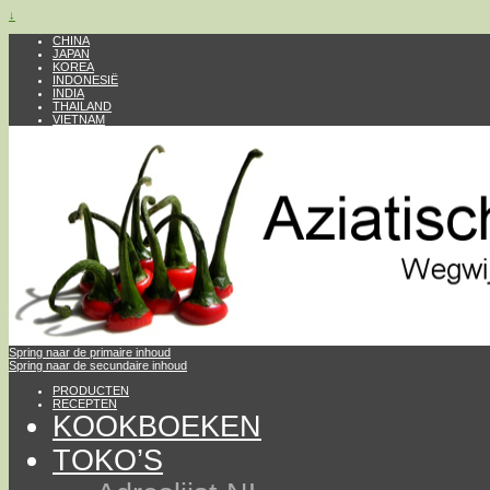
↓
CHINA
JAPAN
KOREA
INDONESIË
INDIA
THAILAND
VIETNAM
Spring naar de primaire inhoud
Spring naar de secundaire inhoud
PRODUCTEN
RECEPTEN
KOOKBOEKEN
TOKO’S