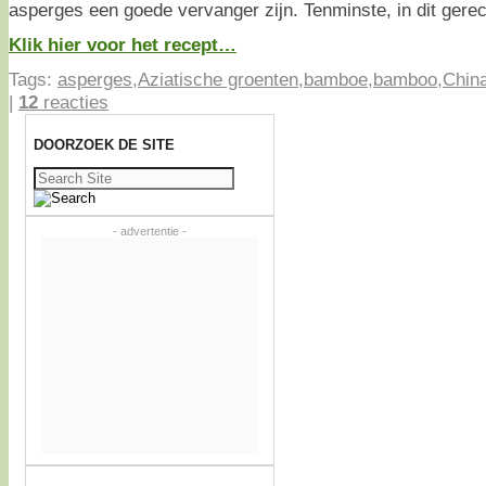
asperges een goede vervanger zijn. Tenminste, in dit gerec
Klik hier voor het recept…
Tags:
asperges
,
Aziatische groenten
,
bamboe
,
bamboo
,
Chin
|
12
reacties
DOORZOEK DE SITE
Zoeken
naar:
- advertentie -