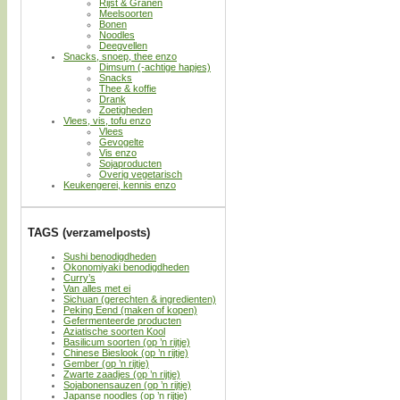
Rijst & Granen
Meelsoorten
Bonen
Noodles
Deegvellen
Snacks, snoep, thee enzo
Dimsum (-achtige hapjes)
Snacks
Thee & koffie
Drank
Zoetigheden
Vlees, vis, tofu enzo
Vlees
Gevogelte
Vis enzo
Sojaproducten
Overig vegetarisch
Keukengerei, kennis enzo
TAGS (verzamelposts)
Sushi benodigdheden
Okonomiyaki benodigdheden
Curry’s
Van alles met ei
Sichuan (gerechten & ingredienten)
Peking Eend (maken of kopen)
Gefermenteerde producten
Aziatische soorten Kool
Basilicum soorten (op ’n rijtje)
Chinese Bieslook (op ’n rijtje)
Gember (op ’n rijtje)
Zwarte zaadjes (op ’n rijtje)
Sojabonensauzen (op ’n rijtje)
Japanse noodles (op ’n rijtje)