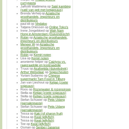
currypasta
JaRoW Wattimena
op
Saté kambing
(saté van geit met ketjapsaus)
Brenda Verheij
op
Aziatische
groothandels, importeurs en
distributeurs
paul idi
op
Vindaloo
Tatjana Driessen
op
Online Toko’s
Irene Jongebloed
op
Wah Nam
Hong in Amsterdam (Duivendrecht)
Robin
op
Aziatische groothandels,
importeurs en distributeurs
Meneer W
op
Aziatische
groothandels, importeurs en
distributeurs
Robin
op
Kemiri noten
Lisa
op
Kemiri noten
anonieme helper
op
Caiziyou vs.
raapzaadolie en koolzaadolie
Truus
op
Asafoetida (duivelsdrek)
Arthur Wetselaar
op
Sojascheuten
Yuriani Sudarmo
op
Chinese
supermarkt Tam Food in Tilburg
Jan van Lieshout
op
Ketjap (zoete
sojasaus)
Roos
op
Rozenwater & rozensiroop
Stella
op
Ketjap (zoete sojasaus)
Stella
op
Ketjap (zoete sojasaus)
Stefan Schuwer
op
Petis Udang
(garnalenpasta)
Stefan Schuwer
op
Petis Udang
(garnalenpasta)
Tessa
op
Kaki (of sharon fruit)
Tessa
op
Kwal (jellyfish)
Tessa
op
Kwal (jellyfish)
Tee
op
Kwal (jellyfish)
Osman
op
Senbei (Japanse