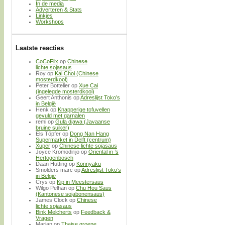
In de media
Adverteren & Stats
Linkjes
Workshops
Laatste reacties
CoCoFlix
op
Chinese
lichte sojasaus
Roy
op
Kai Choi (Chinese
mosterdkool)
Peter Bottelier
op
Xue Cai
(ingelegde mosterdkool)
Geert Anthonis
op
Adreslijst Toko’s
in België
Henk
op
Knapperige tofuvellen
gevuld met garnalen
remi
op
Gula djawa (Javaanse
bruine suiker)
Els Töpfer
op
Dong Nan Hang
Supermarket in Delft (centrum)
Xuper
op
Chinese lichte sojasaus
Joyce Kromodirijo
op
Oriental in ’s
Hertogenbosch
Daan Hutting
op
Konnyaku
Smolders marc
op
Adreslijst Toko’s
in België
Crys
op
Kip in Meestersaus
Wilgo Pelhan
op
Chu Hou Saus
(Kantonese sojabonensaus)
James Clock
op
Chinese
lichte sojasaus
Bink Melcherts
op
Feedback &
Vragen
Marjan
op
Thaise groene