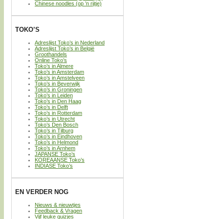
Chinese noodles (op ’n rijtje)
TOKO’S
Adreslijst Toko’s in Nederland
Adreslijst Toko’s in België
Groothandels
Online Toko’s
Toko’s in Almere
Toko’s in Amsterdam
Toko’s in Amstelveen
Toko’s in Beverwijk
Toko’s in Groningen
Toko’s in Leiden
Toko’s in Den Haag
Toko’s in Delft
Toko’s in Rotterdam
Toko’s in Utrecht
Toko’s Den Bosch
Toko’s in Tilburg
Toko’s in Eindhoven
Toko’s in Helmond
Toko’s in Arnhem
JAPANSE Toko’s
KOREAANSE Toko’s
INDIASE Toko’s
EN VERDER NOG
Nieuws & nieuwtjes
Feedback & Vragen
Vijf leuke quizjes