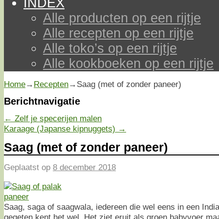
INDEX
Alle producten op een rijtje
Alle recepten op een rijtje
Alle toko’s op een rijtje
Alle kookboeken op een rijtje
Home
→
Recepten
→
Saag (met of zonder paneer)
Berichtnavigatie
←
Zelf je specerijen malen
Karaage (Japanse kipnuggets)
→
Saag (met of zonder paneer)
Geplaatst op
8 december 2018
Saag, saga of saagwala, iedereen die wel eens in een India
gegeten kent het wel. Het ziet eruit als groen babyvoer m