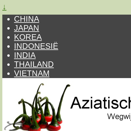
↓
CHINA
JAPAN
KOREA
INDONESIË
INDIA
THAILAND
VIETNAM