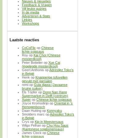
Nieuws & nieuwtjes
Feedback & Vragen
Vijf leuke quizjes
In de media
Adverteren & Stats
Linkjes
Workshops
Laatste reacties
CoCoFlix
op
Chinese
lichte sojasaus
Roy
op
Kai Choi (Chinese
mosterdkool)
Peter Bottelier
op
Xue Cai
(ingelegde mosterdkool)
Geert Anthonis
op
Adreslijst Toko’s
in België
Henk
op
Knapperige tofuvellen
gevuld met garnalen
remi
op
Gula djawa (Javaanse
bruine suiker)
Els Töpfer
op
Dong Nan Hang
Supermarket in Delft (centrum)
Xuper
op
Chinese lichte sojasaus
Joyce Kromodirijo
op
Oriental in ’s
Hertogenbosch
Daan Hutting
op
Konnyaku
Smolders marc
op
Adreslijst Toko’s
in België
Crys
op
Kip in Meestersaus
Wilgo Pelhan
op
Chu Hou Saus
(Kantonese sojabonensaus)
James Clock
op
Chinese
lichte sojasaus