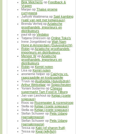
Bink Melcherts
op
Feedback &
Vragen
Marjan
op
Thaise groene
currypasta
JaRoW Wattimena
op
Saté kambing
(saté van geit met ketjapsaus)
Brenda Verheij
op
Aziatische
groothandels, importeurs en
distributeurs
paul idi
op
Vindaloo
Tatjana Driessen
op
Online Toko’s
Irene Jongebloed
op
Wah Nam
Hong in Amsterdam (Duivendrecht)
Robin
op
Aziatische groothandels,
importeurs en distributeurs
Meneer W
op
Aziatische
groothandels, importeurs en
distributeurs
Robin
op
Kemiri noten
Lisa
op
Kemiri noten
anonieme helper
op
Caiziyou vs.
raapzaadolie en koolzaadolie
Truus
op
Asafoetida (duivelsdrek)
Arthur Wetselaar
op
Sojascheuten
Yuriani Sudarmo
op
Chinese
supermarkt Tam Food in Tilburg
Jan van Lieshout
op
Ketjap (zoete
sojasaus)
Roos
op
Rozenwater & rozensiroop
Stella
op
Ketjap (zoete sojasaus)
Stella
op
Ketjap (zoete sojasaus)
Stefan Schuwer
op
Petis Udang
(garnalenpasta)
Stefan Schuwer
op
Petis Udang
(garnalenpasta)
Tessa
op
Kaki (of sharon fruit)
Tessa
op
Kwal (jellyfish)