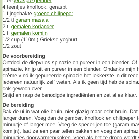
1 el
geraspte gember
4 teentjes knoflook, geraspt
1 fijngehakte
groene chilipeper
1/2 tl
garam masala
2 tl
gemalen koriander
1 tl
gemalen komijn
1/2 cup (110ml) Griekse yoghurt
1/2 zout
De voorbereiding
Ontdooi de diepvries spinazie en pureer in een blender. Of
spinazie, knijp uit en pureer in een blender. Ondanks mijn 
crème vind ik gepureerde spinazie het lekkerste in dit rec
iedereen natuurlijk zelf weten. Als ik geen tijd heb de spina
ook gewoon over.
Snijd en rasp de benodigde ingrediënten en zet alles klaar.
De bereiding
Bak de ui in wat olie bruin, niet glazig maar echt bruin. Da
langer duren. Voeg dan de gember, knoflook en chilipeper 
minuutje of langer mee. Voeg de specerijen toe (garam mas
komijn), laat ze een paar tellen bakken en voeg dan spinazi
minuutjes doorwarmen/koken, voeg als het te droog wordt 