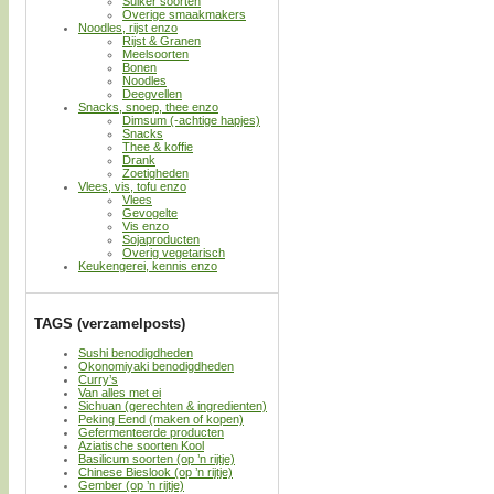
Suiker soorten
Overige smaakmakers
Noodles, rijst enzo
Rijst & Granen
Meelsoorten
Bonen
Noodles
Deegvellen
Snacks, snoep, thee enzo
Dimsum (-achtige hapjes)
Snacks
Thee & koffie
Drank
Zoetigheden
Vlees, vis, tofu enzo
Vlees
Gevogelte
Vis enzo
Sojaproducten
Overig vegetarisch
Keukengerei, kennis enzo
TAGS (verzamelposts)
Sushi benodigdheden
Okonomiyaki benodigdheden
Curry’s
Van alles met ei
Sichuan (gerechten & ingredienten)
Peking Eend (maken of kopen)
Gefermenteerde producten
Aziatische soorten Kool
Basilicum soorten (op ’n rijtje)
Chinese Bieslook (op ’n rijtje)
Gember (op ’n rijtje)