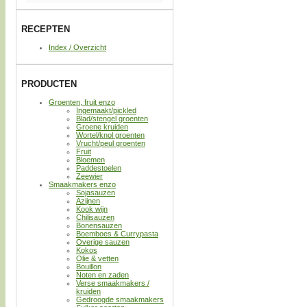
RECEPTEN
Index / Overzicht
PRODUCTEN
Groenten, fruit enzo
Ingemaakt/pickled
Blad/stengel groenten
Groene kruiden
Wortel/knol groenten
Vrucht/peul groenten
Fruit
Bloemen
Paddestoelen
Zeewier
Smaakmakers enzo
Sojasauzen
Azijnen
Kook wijn
Chilisauzen
Bonensauzen
Boemboes & Currypasta
Overige sauzen
Kokos
Olie & vetten
Bouillon
Noten en zaden
Verse smaakmakers /
kruiden
Gedroogde smaakmakers