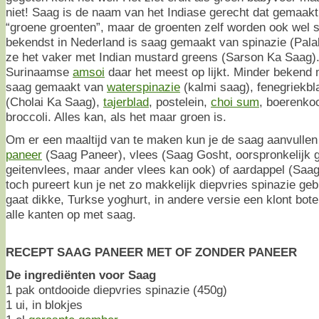
niet! Saag is de naam van het Indiase gerecht dat gemaakt
“groene groenten”, maar de groenten zelf worden ook wel
bekendst in Nederland is saag gemaakt van spinazie (Pala
ze het vaker met Indian mustard greens (Sarson Ka Saag). 
Surinaamse
amsoi
daar het meest op lijkt. Minder bekend 
saag gemaakt van
waterspinazie
(kalmi saag), fenegriekbl
(Cholai Ka Saag),
tajerblad
, postelein,
choi sum
, boerenkoo
broccoli. Alles kan, als het maar groen is.
Om er een maaltijd van te maken kun je de saag aanvulle
paneer
(Saag Paneer), vlees (Saag Gosht, oorspronkelijk 
geitenvlees, maar ander vlees kan ook) of aardappel (Saag 
toch pureert kun je net zo makkelijk diepvries spinazie geb
gaat dikke, Turkse yoghurt, in andere versie een klont bote
alle kanten op met saag.
RECEPT SAAG PANEER MET OF ZONDER PANEER
De ingrediënten voor Saag
1 pak ontdooide diepvries spinazie (450g)
1 ui, in blokjes