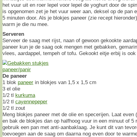
het vuur uit en roer lepel voor lepel de yoghurt door de spi
is opgenomen zet je het vuur weer aan, deksel op de pan 
5 minuten door. Als je blokjes paneer (zie recept hieronder
warm je die nu mee.
Serveren
Serveer de saag met rijst, naan of gewoon gekookte aardap
paneer kun je de saag ook mengen met gebakken, gemarine
vlees, aardappel, tempeh of tofu. Gekookt eitje erbij is ook
De paneer
1 blok
paneer
in blokjes van 1,5 x 1,5 cm
3 el olie
1/2 tl
kurkuma
1/2 tl
cayennepeper
1/2 tl zout
Meng blokjes paneer met de olie en specerijen. Laat even (
en bak de blokjes dan op halfhoog vuur in een minuut of 5
gebruik een pan met anti-aanbaklaag. Je kunt dit van tevor
toevoegen aan de saag om daarna nog even door te warme