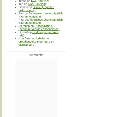
Tessa
op
Kwal (jellyfish)
Tee
op
Kwal (jellyfish)
Osman
op
Senbei (Japanse
rijstcrackers)
Paul
op
Aubergines boerenstijl (fish
fragrant eggplant)
Paul
op
Aubergines boerenstijl (fish
fragrant eggplant)
Ah Munn
op
Duizendjarig ei
(geconserveerde eendeneieren)
Gerard
op
Gedroogde garnalen
(ebi)
Nga Dang
op
Aziatische
groothandels, importeurs en
distributeurs
- Advertentie -