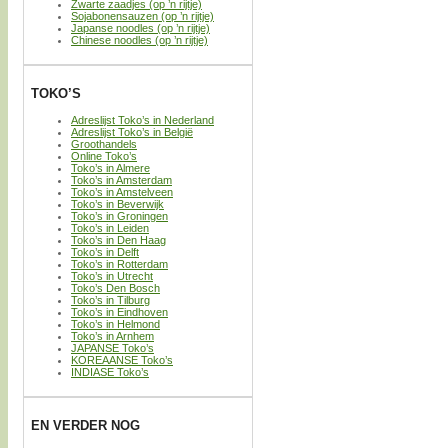
Zwarte zaadjes (op ’n rijtje)
Sojabonensauzen (op ’n rijtje)
Japanse noodles (op ’n rijtje)
Chinese noodles (op ’n rijtje)
TOKO’S
Adreslijst Toko’s in Nederland
Adreslijst Toko’s in België
Groothandels
Online Toko’s
Toko’s in Almere
Toko’s in Amsterdam
Toko’s in Amstelveen
Toko’s in Beverwijk
Toko’s in Groningen
Toko’s in Leiden
Toko’s in Den Haag
Toko’s in Delft
Toko’s in Rotterdam
Toko’s in Utrecht
Toko’s Den Bosch
Toko’s in Tilburg
Toko’s in Eindhoven
Toko’s in Helmond
Toko’s in Arnhem
JAPANSE Toko’s
KOREAANSE Toko’s
INDIASE Toko’s
EN VERDER NOG