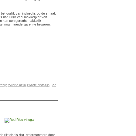
t behoorlijk van invloed is op de smaak
s natuurlijk veel makkelijker van
en kan een gerecht makkelijk
kast nog maanden/jaren te bewaren.
stazijn
,
zwarte azijn
,
zwarte rijstazijn
|
27
de rijstgist is rijst, gefermenteerd door