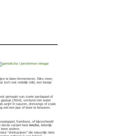
wijze te laten fermenteren. Niks meer,
r toch ook redelijk mild, een beetje
r ook gemaakt van zoete aardappel of
in glaasje (30ml), verdund met water
ls azijn! In sauzen, dressings of zoals
g wel een jaar of twee te bewaren.
ranaatappel, framboos, of bijvoorbeeld
e derde variant heet
micho
, letterlijk
e twee andere.
e “drinkazijnen” die natuurlijk niets