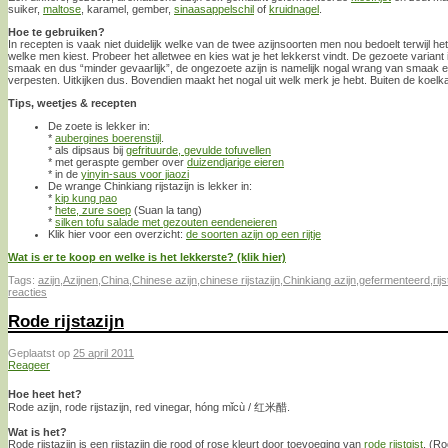
suiker,
maltose
, karamel, gember,
sinaasappelschil
of
kruidnagel
.
Hoe te gebruiken?
In recepten is vaak niet duidelijk welke van de twee azijnsoorten men nou bedoelt terwijl he
welke men kiest. Probeer het alletwee en kies wat je het lekkerst vindt. De gezoete variant i
smaak en dus “minder gevaarlijk”, de ongezoete azijn is namelijk nogal wrang van smaak 
verpesten. Uitkijken dus. Bovendien maakt het nogal uit welk merk je hebt. Buiten de koel
Tips, weetjes & recepten
De zoete is lekker in:
*
aubergines boerenstijl
.
* als dipsaus bij
gefrituurde, gevulde tofuvellen
* met geraspte gember over
duizendjarige eieren
* in de
yinyin-saus voor jiaozi
De wrange Chinkiang rijstazijn is lekker in:
*
kip kung pao
*
hete, zure soep
(Suan la tang)
*
silken tofu salade met gezouten eendeneieren
Klik hier voor een overzicht:
de soorten azijn op een rijtje
Wat is er te koop en welke is het lekkerste? (klik hier)
Tags:
azijn
,
Azijnen
,
China
,
Chinese azijn
,
chinese rijstazijn
,
Chinkiang azijn
,
gefermenteerd
,
rij
reacties
Rode rijstazijn
Geplaatst op
25 april 2011
Reageer
Hoe heet het?
Rode azijn, rode rijstazijn, red vinegar, hóng mǐcù / 红米醋.
Wat is het?
Rode rijstazijn is een rijstazijn die rood of rose kleurt door toevoeging van
rode rijstgist
. (Ro