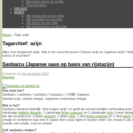
Bezochte toko’s op ’n rijtje
Toko Reviews
NIEUWS
INDEX
Alle producten op een rijtje
Alle recepten op een rijtje
Alle toko’s op een rijtje
Alle kookboeken op een rijtje
Home
→Tags
azijn
Tagarchief:
azijn
Alles over Aziatische azijn. Wat is het verschil tussen Chinese azijn en Japanse azijn? Helde
kokos of vruchten?
Sanbaizu (Japanse saus op basis van rijstazijn)
Geplaatst op
18 november 2024
Reageer
Hoe heet het?
Sanbaizu / sanbeisu / sanbeizu / sanpaizu / 三杯酢 (Japans).
Sambai azijn, sanbai vinegar, Japanese seasoning vinegar.
Wat is het?
Sanbaizu betekent letterlijk “drie-kopjes-azijn” en geeft de oorspronkelijke verhouding wee
sakekopje
heldere rijstazijn
, 1 sakekopje
lichte sojasaus
en 1 sakekopje
mirin
(zoete rijstwi
der tijd veranderd in: 3 delen
rijstazijn
, 2 delen
mirin
, 1 deel
lichte sojasaus
èn 1 deel
dashi
(
smaak te verbeteren laat men in Japan deze saus rijpen in houten vaten. De smaak is als
zuurtje, een zoetje, zout en umami.
Zelf sanbaizu maken?