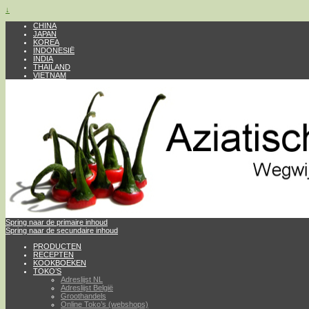
↓
CHINA
JAPAN
KOREA
INDONESIË
INDIA
THAILAND
VIETNAM
Spring naar de primaire inhoud
Spring naar de secundaire inhoud
PRODUCTEN
RECEPTEN
KOOKBOEKEN
TOKO’S
Adreslijst NL
Adreslijst België
Groothandels
Online Toko’s (webshops)