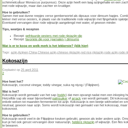
schimmelcultuur Monascus purpureus). Deze azijn heeft een laag azijngehalte en een zacht
met rode wijnazijn, maar dan zachter en kruidiger.
Hoe te gebruiken?
Samen met wat dunne reepjes verse gemberwortel als dipsaus voor dimsum hapjes. Combi
lekker met verse oesters, in plaats van de traditionele rode wijnazijn met fijngehakte sjalotje
Eventueel vervangen door rode wijnazijn aangelengd met water, of gewoon minder.
Tips, weetjes & recepten
Recept:
gefrituurde oesters met rode rijstazijn-dip
Recept:
favoriete dip voor (garnalen-) dimsums
Wat is er te koop en welk merk is het lekkerste? (klik hier)
Tags:
azijn
,
Azijnen
,
China
,
Chinese azijn
,
chinese rijstazijn
,
red rice
,
rijstazijn
,
rode azijn
,
rode ri
Kokosazijn
Geplaatst op
25 april 2011
2
Hoe heet het?
Kokosazijn, coconut vinegar, toddy vinegar, suka ng niyog / (Filipijnen).
Wat is het?
Kokosazijn wordt gemaakt van het sap (
toddy
) dat men opvangt nadat men een inkeping h
Hetzelfde sap als waar bijvoorbeeld
palmsuiker
of
arrack
van wordt gemaakt. Dit kokossap l
enkele weken tot maanden fermenteren tot azijn. Kokosazijn is een beetje wit/troebel en sm
neutraal, gewoon naar azijn. Soms wordt kokosazijn niet gemaakt van het kokossap, maar v
kokosnoot.
Hoe te gebruiken?
Kokosazijn wordt veel in de Filippijnse keuken gebruikt, gewoon als ieder andere azijn. Omd
kun je het ook gerust vervangen door natuurazijn,
heldere rijstazijn
of wijnazijn. Een fles ko
te bewaren.