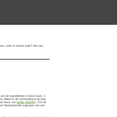
re, rode of zwarte azijn? Van rijst,
r van de ingrediënten in deze saus: 1
jn). Alleen is de verhouding in de loop
op basis van
bonito vlokken
). Om de
 een fluweelzachte sojasaus met een