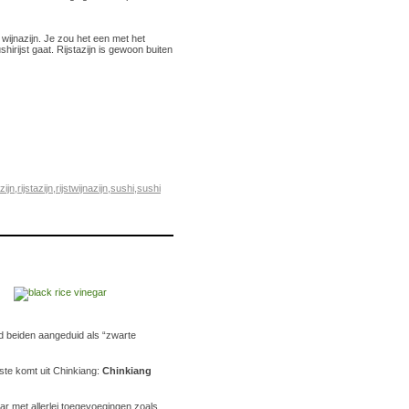
wijnazijn. Je zou het een met het
shirijst gaat. Rijstazijn is gewoon buiten
zijn
,
rijstazijn
,
rijstwijnazijn
,
sushi
,
sushi
nd beiden aangeduid als “zwarte
te komt uit Chinkiang:
Chinkiang
r met allerlei toegevoegingen zoals