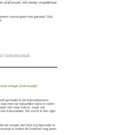
e azijnsmaak, een beetje vergelijkbaar
neert vooral goed met garnaal. Ook
s.
jst
|
Geef een reactie
eeft gemaakt in de kokosbloesem.
aat men op natuurlijke wijze in vaten
aakt niet naar kokos, maar vrij
an kokoswater, het vocht in een rijpe
at de smaak niet heel erg bijzonder is
kosazijn is buiten de koelkast nog jaren