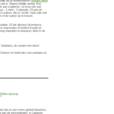
lijk als je bonitovlokken (
instant dashi
dat is. Waarschijnlijk weinig. Dus
ook aan sudderen. Je kunt ook wat
: 2 mirin : 3 rijstazijn. Of pas de
 suiker). Als je “echte” mirin (die mét
 of de suiker op te lossen.
alade. Of als dipsaus bij tempura
 een mayonaise of andere koude en
nog maanden te bewaren, liefst in de
 Sanbaizu, de variant met dashi
 Chicken en heeft niks met sanbaizu te
 de foto te zien soms geheel kleurloos,
licht aan de toevoegingen. In Japanse