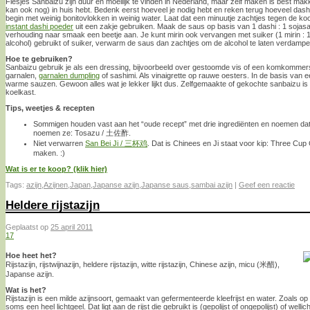
Flesjes Sanbaizu zijn duur en moeilijk te vinden in Nederland, maar zelf maken is best makke
kan ook nog) in huis hebt. Bedenk eerst hoeveel je nodig hebt en reken terug hoeveel dashi 
begin met weinig bonitovlokken in weinig water. Laat dat een minuutje zachtjes tegen de k
instant dashi poeder
uit een zakje gebruiken. Maak de saus op basis van 1 dashi : 1 sojasaus 
verhouding naar smaak een beetje aan. Je kunt mirin ook vervangen met suiker (1 mirin : 1/3
alcohol) gebruikt of suiker, verwarm de saus dan zachtjes om de alcohol te laten verdampen
Hoe te gebruiken?
Sanbaizu gebruik je als een dressing, bijvoorbeeld over gestoomde vis of een komkommers
garnalen,
garnalen dumpling
of sashimi. Als vinaigrette op rauwe oesters. In de basis van
warme sauzen. Gewoon alles wat je lekker lijkt dus. Zelfgemaakte of gekochte sanbaizu is 
koelkast.
Tips, weetjes & recepten
Sommigen houden vast aan het “oude recept” met drie ingrediënten en noemen dat
noemen ze: Tosazu / 土佐酢.
Niet verwarren
San Bei Ji / 三杯鸡
. Dat is Chinees en Ji staat voor kip: Three Cup
maken. :)
Wat is er te koop? (klik hier)
Tags:
azijn
,
Azijnen
,
Japan
,
Japanse azijn
,
Japanse saus
,
sambai azijn
|
Geef een reactie
Heldere rijstazijn
Geplaatst op
25 april 2011
17
Hoe heet het?
Rijstazijn, rijstwijnazijn, heldere rijstazijn, witte rijstazijn, Chinese azijn, micu (米醋),
Japanse azijn.
Wat is het?
Rijstazijn is een milde azijnsoort, gemaakt van gefermenteerde kleefrijst en water. Zoals op
soms een heel lichtgeel. Dat ligt aan de rijst die gebruikt is (gepolijst of ongepolijst) of wel