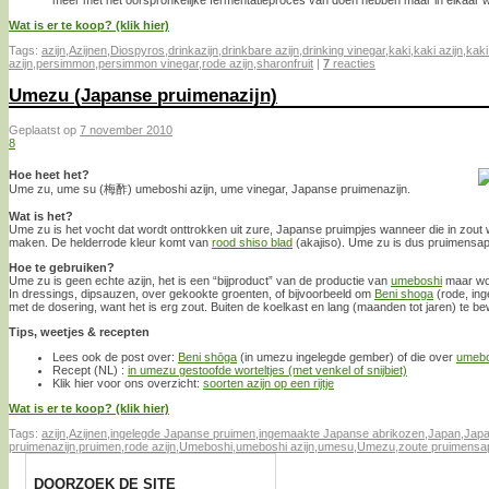
meer met het oorspronkelijke fermentatieproces van doen hebben maar in elkaar wo
Wat is er te koop? (klik hier)
Tags:
azijn
,
Azijnen
,
Diospyros
,
drinkazijn
,
drinkbare azijn
,
drinking vinegar
,
kaki
,
kaki azijn
,
kaki
azijn
,
persimmon
,
persimmon vinegar
,
rode azijn
,
sharonfruit
|
7
reacties
Umezu (Japanse pruimenazijn)
Geplaatst op
7 november 2010
8
Hoe heet het?
Ume zu, ume su (梅酢) umeboshi azijn, ume vinegar, Japanse pruimenazijn.
Wat is het?
Ume zu is het vocht dat wordt onttrokken uit zure, Japanse pruimpjes wanneer die in zou
maken. De helderrode kleur komt van
rood shiso blad
(akajiso). Ume zu is dus pruimensap,
Hoe te gebruiken?
Ume zu is geen echte azijn, het is een “bijproduct” van de productie van
umeboshi
maar word
In dressings, dipsauzen, over gekookte groenten, of bijvoorbeeld om
Beni shoga
(rode, in
met de dosering, want het is erg zout. Buiten de koelkast en lang (maanden tot jaren) te b
Tips, weetjes & recepten
Lees ook de post over:
Beni shōga
(in umezu ingelegde gember) of die over
umebo
Recept (NL) :
in umezu gestoofde worteltjes (met venkel of snijbiet)
Klik hier voor ons overzicht:
soorten azijn op een rijtje
Wat is er te koop? (klik hier)
Tags:
azijn
,
Azijnen
,
ingelegde Japanse pruimen
,
ingemaakte Japanse abrikozen
,
Japan
,
Japa
pruimenazijn
,
pruimen
,
rode azijn
,
Umeboshi
,
umeboshi azijn
,
umesu
,
Umezu
,
zoute pruimensa
DOORZOEK DE SITE