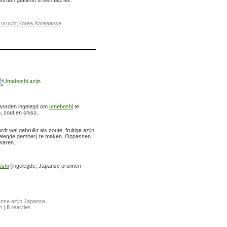
rden geflanst in een fabriek.
 vrucht
,
Korea
,
Koreaanse
t worden ingelegd om
umeboshi
te
 zout en shiso.
t wel gebruikt als zoute, fruitige azijn.
gelegde gember) te maken. Oppassen
ewaren.
shi
(ingelegde, Japanse pruimen
nse azijn
,
Japanse
p
|
8
reacties