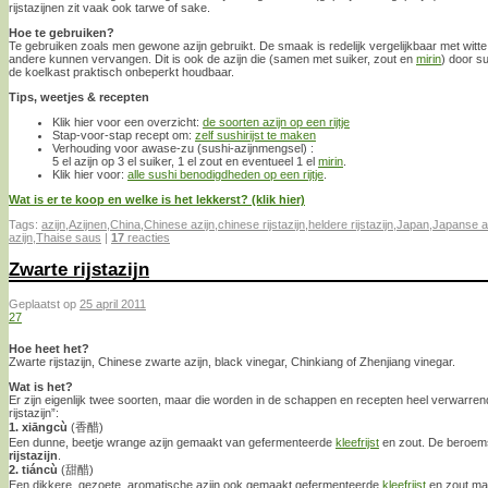
rijstazijnen zit vaak ook tarwe of sake.
Hoe te gebruiken?
Te gebruiken zoals men gewone azijn gebruikt. De smaak is redelijk vergelijkbaar met witte 
andere kunnen vervangen. Dit is ook de azijn die (samen met suiker, zout en
mirin
) door su
de koelkast praktisch onbeperkt houdbaar.
Tips, weetjes & recepten
Klik hier voor een overzicht:
de soorten azijn op een rijtje
Stap-voor-stap recept om:
zelf sushirijst te maken
Verhouding voor awase-zu (sushi-azijnmengsel) :
5 el azijn op 3 el suiker, 1 el zout en eventueel 1 el
mirin
.
Klik hier voor:
alle sushi benodigdheden op een rijtje
.
Wat is er te koop en welke is het lekkerst? (klik hier)
Tags:
azijn
,
Azijnen
,
China
,
Chinese azijn
,
chinese rijstazijn
,
heldere rijstazijn
,
Japan
,
Japanse a
azijn
,
Thaise saus
|
17
reacties
Zwarte rijstazijn
Geplaatst op
25 april 2011
27
Hoe heet het?
Zwarte rijstazijn, Chinese zwarte azijn, black vinegar, Chinkiang of Zhenjiang vinegar.
Wat is het?
Er zijn eigenlijk twee soorten, maar die worden in de schappen en recepten heel verwarre
rijstazijn”:
1. xiāngcù
(香醋)
Een dunne, beetje wrange azijn gemaakt van gefermenteerde
kleefrijst
en zout. De beroems
rijstazijn
.
2. tiáncù
(甜醋)
Een dikkere, gezoete, aromatische azijn ook gemaakt gefermenteerde
kleefrijst
en zout maa