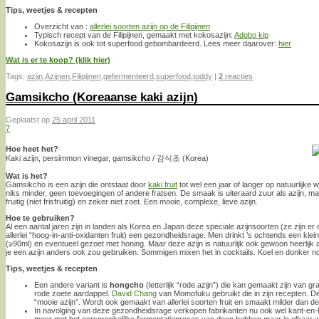
Tips, weetjes & recepten
Overzicht van :
allerlei soorten azijn op de Filipijnen
Typisch recept van de Filipijnen, gemaakt met kokosazijn:
Adobo kip
Kokosazijn is ook tot superfood gebombardeerd. Lees meer daarover:
hier
Wat is er te koop? (klik hier)
Tags:
azijn
,
Azijnen
,
Filipijnen
,
gefermenteerd
,
superfood
,
toddy
|
2
reacties
Gamsikcho (Koreaanse kaki azijn)
Geplaatst op
25 april 2011
7
Hoe heet het?
Kaki azijn, persimmon vinegar, gamsikcho / 감식초 (Korea)
Wat is het?
Gamsikcho is een azijn die ontstaat door
kaki fruit
tot wel een jaar of langer op natuurlijke 
niks minder, geen toevoegingen of andere fratsen. De smaak is uiteraard zuur als azijn, maa
fruitig (niet frisfruitig) en zeker niet zoet. Een mooie, complexe, lieve azijn.
Hoe te gebruiken?
Al een aantal jaren zijn in landen als Korea en Japan deze speciale azijnsoorten (ze zijn e
allerlei “hoog-in-anti-oxidanten fruit) een gezondheidsrage. Men drinkt ’s ochtends een kle
(≥90ml) en eventueel gezoet met honing. Maar deze azijn is natuurlijk ook gewoon heerlijk a
je een azijn anders ook zou gebruiken. Sommigen mixen het in cocktails. Koel en donker no
Tips, weetjes & recepten
Een andere variant is
hongcho
(letterlijk “rode azijn”) die kan gemaakt zijn van g
rode zoete aardappel.
David Chang
van Momofuku gebruikt die in zijn recepten. D
“mooie azijn”. Wordt ook gemaakt van allerlei soorten fruit en smaakt milder dan d
In navolging van deze gezondheidsrage verkopen fabrikanten nu ook wel kant-en-klar