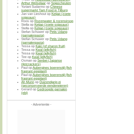
Arthur Wetselaar
op
Sojascheuten
Yuriani Sudarmo
op
Chinese
supermarkt Tam Food in Tilburg
Jan van Lieshout
op
Ketjap (zoete
sojasaus)
Roos
op
Rozenwater & rozensiroop
Stella
op
Ketjap (zoete sojasaus)
Stella
op
Ketjap (zoete sojasaus)
Stefan Schuwer
op
Petis Udang
(garnalenpasta)
Stefan Schuwer
op
Petis Udang
(garnalenpasta)
Tessa
op
Kaki (of sharon fruit)
Tessa
op
Kwal (jellyfish)
Tessa
op
Kwal (jellyfish)
Tee
op
Kwal (jellyfish)
Osman
op
Senbei (Japanse
rijstcrackers)
Paul
op
Aubergines boerenstijl (fish
fragrant eggplant)
Paul
op
Aubergines boerenstijl (fish
fragrant eggplant)
Ah Munn
op
Duizendjarig ei
(geconserveerde eendeneieren)
Gerard
op
Gedroogde garnalen
(ebi)
- Advertentie -