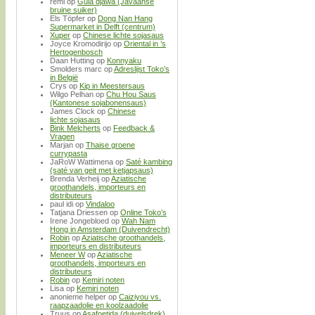
remi
op
Gula djawa (Javaanse
bruine suiker)
Els Töpfer
op
Dong Nan Hang
Supermarket in Delft (centrum)
Xuper
op
Chinese lichte sojasaus
Joyce Kromodirijo
op
Oriental in ’s
Hertogenbosch
Daan Hutting
op
Konnyaku
Smolders marc
op
Adreslijst Toko’s
in België
Crys
op
Kip in Meestersaus
Wilgo Pelhan
op
Chu Hou Saus
(Kantonese sojabonensaus)
James Clock
op
Chinese
lichte sojasaus
Bink Melcherts
op
Feedback &
Vragen
Marjan
op
Thaise groene
currypasta
JaRoW Wattimena
op
Saté kambing
(saté van geit met ketjapsaus)
Brenda Verheij
op
Aziatische
groothandels, importeurs en
distributeurs
paul idi
op
Vindaloo
Tatjana Driessen
op
Online Toko’s
Irene Jongebloed
op
Wah Nam
Hong in Amsterdam (Duivendrecht)
Robin
op
Aziatische groothandels,
importeurs en distributeurs
Meneer W
op
Aziatische
groothandels, importeurs en
distributeurs
Robin
op
Kemiri noten
Lisa
op
Kemiri noten
anonieme helper
op
Caiziyou vs.
raapzaadolie en koolzaadolie
Truus
op
Asafoetida (duivelsdrek)