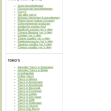
Sushi benodigdheden
Okonomiyaki benodigdheden
Curry’s
Van alles met ei
Sichuan (gerechten & ingredienten)
Peking Eend (maken of kopen)
Gefermenteerde producten
Aziatische soorten Kool
Basilicum soorten (op ’n rijtje)
Chinese Bieslook (op ’n rijtje)
Gember (op ’n rijtje)
Zwarte zaadjes (op ’n rijtje)
Sojabonensauzen (op ’n rijtje)
Japanse noodles (op ’n rijtje)
Chinese noodles (op ’n rijtje)
TOKO’S
Adreslijst Toko’s in Nederland
Adreslijst Toko’s in België
Groothandels
Online Toko’s
Toko’s in Almere
Toko’s in Amsterdam
Toko’s in Amstelveen
Toko’s in Beverwijk
Toko’s in Groningen
Toko’s in Leiden
Toko’s in Den Haag
Toko’s in Delft
Toko’s in Rotterdam
Toko’s in Utrecht
Toko’s Den Bosch