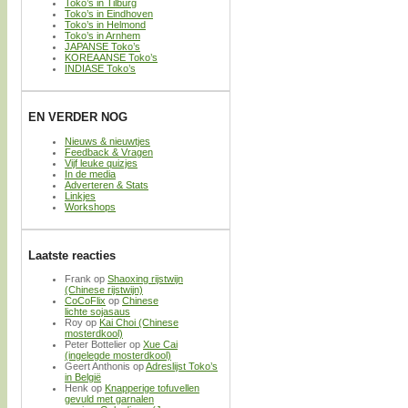
Toko’s in Tilburg
Toko’s in Eindhoven
Toko’s in Helmond
Toko’s in Arnhem
JAPANSE Toko’s
KOREAANSE Toko’s
INDIASE Toko’s
EN VERDER NOG
Nieuws & nieuwtjes
Feedback & Vragen
Vijf leuke quizjes
In de media
Adverteren & Stats
Linkjes
Workshops
Laatste reacties
Frank
op
Shaoxing rijstwijn
(Chinese rijstwijn)
CoCoFlix
op
Chinese
lichte sojasaus
Roy
op
Kai Choi (Chinese
mosterdkool)
Peter Bottelier
op
Xue Cai
(ingelegde mosterdkool)
Geert Anthonis
op
Adreslijst Toko’s
in België
Henk
op
Knapperige tofuvellen
gevuld met garnalen