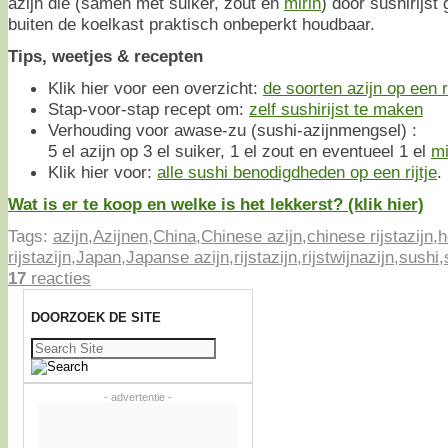
azijn die (samen met suiker, zout en
mirin
) door sushirijst
buiten de koelkast praktisch onbeperkt houdbaar.
Tips, weetjes & recepten
Klik hier voor een overzicht:
de soorten azijn op een ri
Stap-voor-stap recept om:
zelf sushirijst te maken
Verhouding voor awase-zu (sushi-azijnmengsel) :
5 el azijn op 3 el suiker, 1 el zout en eventueel 1 el
mi
Klik hier voor:
alle sushi benodigdheden op een rijtje
.
Wat is er te koop en welke is het lekkerst? (klik hier)
Tags:
azijn
,
Azijnen
,
China
,
Chinese azijn
,
chinese rijstazijn
,
h
rijstazijn
,
Japan
,
Japanse azijn
,
rijstazijn
,
rijstwijnazijn
,
sushi
,
17
reacties
DOORZOEK DE SITE
Zoeken
naar:
- advertentie -