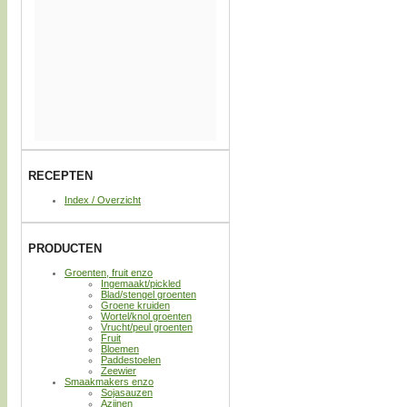
RECEPTEN
Index / Overzicht
PRODUCTEN
Groenten, fruit enzo
Ingemaakt/pickled
Blad/stengel groenten
Groene kruiden
Wortel/knol groenten
Vrucht/peul groenten
Fruit
Bloemen
Paddestoelen
Zeewier
Smaakmakers enzo
Sojasauzen
Azijnen