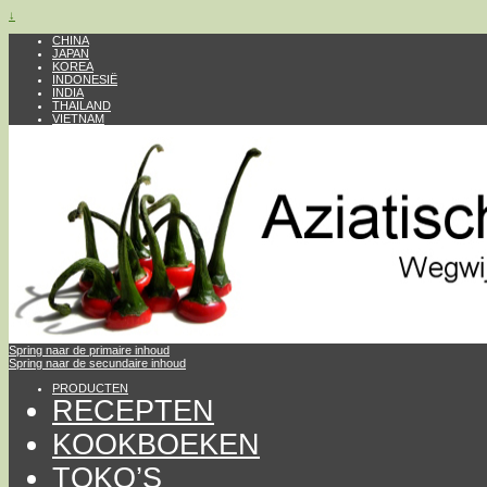
↓
CHINA
JAPAN
KOREA
INDONESIË
INDIA
THAILAND
VIETNAM
Spring naar de primaire inhoud
Spring naar de secundaire inhoud
PRODUCTEN
RECEPTEN
KOOKBOEKEN
TOKO’S