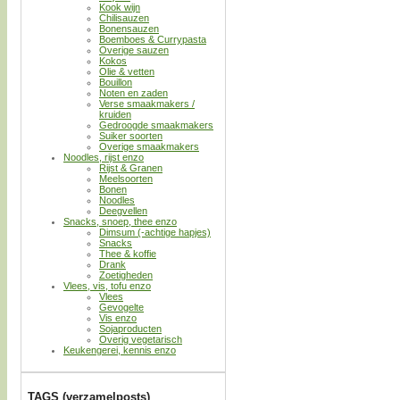
Kook wijn
Chilisauzen
Bonensauzen
Boemboes & Currypasta
Overige sauzen
Kokos
Olie & vetten
Bouillon
Noten en zaden
Verse smaakmakers /
kruiden
Gedroogde smaakmakers
Suiker soorten
Overige smaakmakers
Noodles, rijst enzo
Rijst & Granen
Meelsoorten
Bonen
Noodles
Deegvellen
Snacks, snoep, thee enzo
Dimsum (-achtige hapjes)
Snacks
Thee & koffie
Drank
Zoetigheden
Vlees, vis, tofu enzo
Vlees
Gevogelte
Vis enzo
Sojaproducten
Overig vegetarisch
Keukengerei, kennis enzo
TAGS (verzamelposts)