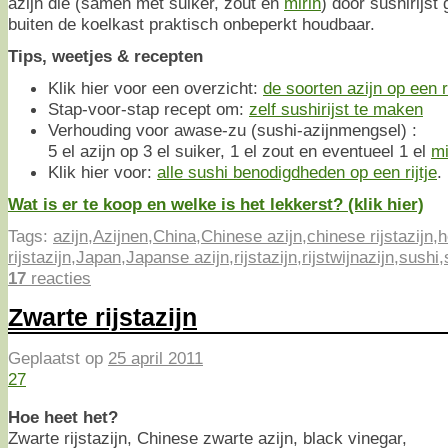
azijn die (samen met suiker, zout en
mirin
) door sushirijst
buiten de koelkast praktisch onbeperkt houdbaar.
Tips, weetjes & recepten
Klik hier voor een overzicht:
de soorten azijn op een ri
Stap-voor-stap recept om:
zelf sushirijst te maken
Verhouding voor awase-zu (sushi-azijnmengsel) :
5 el azijn op 3 el suiker, 1 el zout en eventueel 1 el
mi
Klik hier voor:
alle sushi benodigdheden op een rijtje
.
Wat is er te koop en welke is het lekkerst? (klik hier)
Tags:
azijn
,
Azijnen
,
China
,
Chinese azijn
,
chinese rijstazijn
,
h
rijstazijn
,
Japan
,
Japanse azijn
,
rijstazijn
,
rijstwijnazijn
,
sushi
,
17
reacties
Zwarte rijstazijn
Geplaatst op
25 april 2011
27
Hoe heet het?
Zwarte rijstazijn, Chinese zwarte azijn, black vinegar,