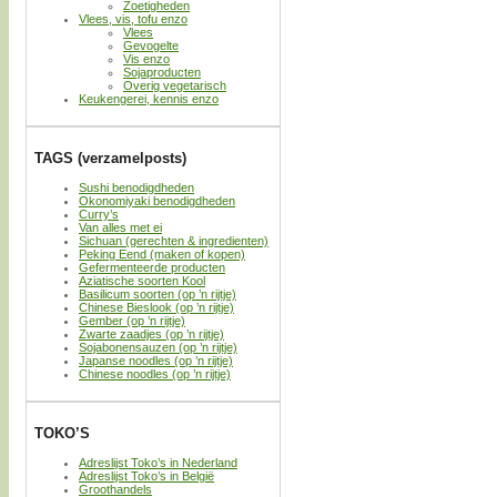
Zoetigheden
Vlees, vis, tofu enzo
Vlees
Gevogelte
Vis enzo
Sojaproducten
Overig vegetarisch
Keukengerei, kennis enzo
TAGS (verzamelposts)
Sushi benodigdheden
Okonomiyaki benodigdheden
Curry’s
Van alles met ei
Sichuan (gerechten & ingredienten)
Peking Eend (maken of kopen)
Gefermenteerde producten
Aziatische soorten Kool
Basilicum soorten (op ’n rijtje)
Chinese Bieslook (op ’n rijtje)
Gember (op ’n rijtje)
Zwarte zaadjes (op ’n rijtje)
Sojabonensauzen (op ’n rijtje)
Japanse noodles (op ’n rijtje)
Chinese noodles (op ’n rijtje)
TOKO’S
Adreslijst Toko’s in Nederland
Adreslijst Toko’s in België
Groothandels