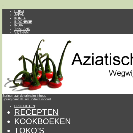
↓
CHINA
JAPAN
KOREA
INDONESIË
INDIA
THAILAND
VIETNAM
Spring naar de primaire inhoud
Spring naar de secundaire inhoud
PRODUCTEN
RECEPTEN
KOOKBOEKEN
TOKO’S