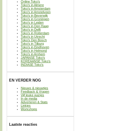
Online Toko’s
Toko’s in Almere
Toko’s in Amsterdam
Toko’s in Amstelveen
Toko’s in Beverwijk
Toko’s in Groningen
Toko’s in Leiden
Toko’s in Den Haag
Toko’s in Delft
Toko’s in Rotterdam
Toko’s in Utrecht
Toko’s Den Bosch
Toko’s in Tilburg
Toko’s in Eindhoven
Toko’s in Helmond
Toko’s in Arnhem
JAPANSE Toko’s
KOREAANSE Toko’s
INDIASE Toko’s
EN VERDER NOG
Nieuws & nieuwtjes
Feedback & Vragen
Vijf leuke quizjes
In de media
Adverteren & Stats
Linkjes
Workshops
Laatste reacties