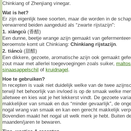
Chinkiang of Zhenjiang vinegar.
Wat is het?
Er zijn eigenlijk twee soorten, maar die worden in de scha
verwarrend beiden aangeduid als “zwarte rijstazijn”:
1. xiāngcù
(香醋)
Een dunne, beetje wrange azijn gemaakt van gefermentee
beroemste komt uit Chinkiang:
Chinkiang rijstazijn
.
2. tiáncù
(甜醋)
Een dikkere, gezoete, aromatische azijn ook gemaakt gef
zout maar met allerlei toegevoegingen zoals suiker,
maltos
sinaasappelschil
of
kruidnagel
.
Hoe te gebruiken?
In recepten is vaak niet duidelijk welke van de twee azijn
terwijl het behoorlijk van invloed is op de smaak welke men
alletwee en kies wat je het lekkerst vindt. De gezoete varian
makkelijker van smaak en dus “minder gevaarlijk”, de onge
nogal wrang van smaak en kan een gerecht makkelijk verpe
Bovendien maakt het nogal uit welk merk je hebt. Buiten d
maanden/jaren te bewaren.