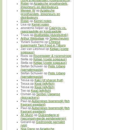
Hong in Amsterdam (Duivendrecht)
Robin
op
Aziatische groothandels,
importeurs en distributeurs
Meneer W
op
Aziatische
groothandels, importeurs en
distributeurs
Robin
op
Kemiri noten
Lisa
op
Kemiri noten
anonieme helper
op
Caiziyou vs.
raapzaadolie en koolzaadolie
Truus
op
Asafoetida (duivelsdrek)
Arthur Wetselaar
op
Sojascheuten
Yuriani Sudarmo
op
Chinese
supermarkt Tam Food in Tilburg
Jan van Lieshout
op
Ketjap (zoete
sojasaus)
Roos
op
Rozenwater & rozensiroop
Stella
op
Ketjap (zoete sojasaus)
Stella
op
Ketjap (zoete sojasaus)
Stefan Schuwer
op
Petis Udang
(garnalenpasta)
Stefan Schuwer
op
Petis Udang
(garnalenpasta)
Tessa
op
Kaki (of sharon fruit)
Tessa
op
Kwal (jellyfish)
Tessa
op
Kwal (jellyfish)
Tee
op
Kwal (jellyfish)
Osman
op
Senbei (Japanse
rijstcrackers)
Paul
op
Aubergines boerenstijl (fish
fragrant eggplant)
Paul
op
Aubergines boerenstijl (fish
fragrant eggplant)
Ah Munn
op
Duizendjarig ei
(geconserveerde eendeneieren)
Gerard
op
Gedroogde garnalen
(ebi)
Nga Dang
op
Aziatische