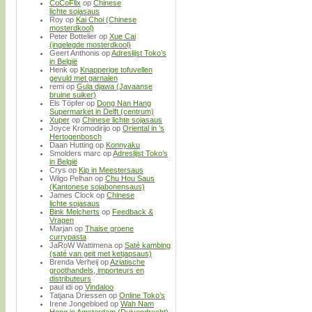
CoCoFlix
op
Chinese
lichte sojasaus
Roy
op
Kai Choi (Chinese
mosterdkool)
Peter Bottelier
op
Xue Cai
(ingelegde mosterdkool)
Geert Anthonis
op
Adreslijst Toko’s
in België
Henk
op
Knapperige tofuvellen
gevuld met garnalen
remi
op
Gula djawa (Javaanse
bruine suiker)
Els Töpfer
op
Dong Nan Hang
Supermarket in Delft (centrum)
Xuper
op
Chinese lichte sojasaus
Joyce Kromodirijo
op
Oriental in ’s
Hertogenbosch
Daan Hutting
op
Konnyaku
Smolders marc
op
Adreslijst Toko’s
in België
Crys
op
Kip in Meestersaus
Wilgo Pelhan
op
Chu Hou Saus
(Kantonese sojabonensaus)
James Clock
op
Chinese
lichte sojasaus
Bink Melcherts
op
Feedback &
Vragen
Marjan
op
Thaise groene
currypasta
JaRoW Wattimena
op
Saté kambing
(saté van geit met ketjapsaus)
Brenda Verheij
op
Aziatische
groothandels, importeurs en
distributeurs
paul idi
op
Vindaloo
Tatjana Driessen
op
Online Toko’s
Irene Jongebloed
op
Wah Nam