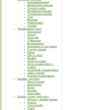
Ingemaakt/pickled
Blad/stengel groenten
Groene kruiden
Wortel/knol groenten
Vrucht/peul groenten
Fruit
Bloemen
Paddestoelen
Zeewier
Smaakmakers enzo
Sojasauzen
Azijnen
Kook wijn
Chilisauzen
Bonensauzen
Boemboes & Currypasta
Overige sauzen
Kokos
Olie & vetten
Bouillon
Noten en zaden
Verse smaakmakers /
kruiden
Gedroogde smaakmakers
Suiker soorten
Overige smaakmakers
Noodles, rijst enzo
Rijst & Granen
Meelsoorten
Bonen
Noodles
Deegvellen
Snacks, snoep, thee enzo
Dimsum (-achtige hapjes)
Snacks
Thee & koffie
Drank