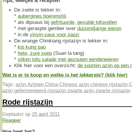
Tips, weetjes & recepten
De zoete is lekker in:
*
aubergines boerenstijl
.
* als dipsaus bij
gefrituurde, gevulde tofuvellen
* met geraspte gember over
duizendjarige eieren
* in de
yinyin-saus voor jiaozi
De wrange Chinkiang rijstazijn is lekker in:
*
kip kung pao
*
hete, zure soep
(Suan la tang)
*
silken tofu salade met gezouten eendeneieren
Klik hier voor een overzicht:
de soorten azijn op een ri
Wat is er te koop en welke is het lekkerste? (klik hier)
Tags:
azijn
,
Azijnen
,
China
,
Chinese azijn
,
chinese rijstazijn
,
C
azijn
,
gefermenteerd
,
rijstazijn
,
zwarte azijn
,
zwarte rijstazijn
Rode rijstazijn
Geplaatst op
25 april 2011
Reageer
Hoe heet het?