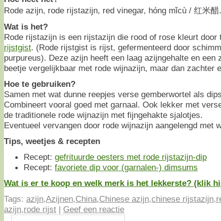
Rode azijn, rode rijstazijn, red vinegar, hóng mǐcù / 红米醋
Wat is het?
Rode rijstazijn is een rijstazijn die rood of rose kleurt doo
rijstgist
. (Rode rijstgist is rijst, gefermenteerd door schi
purpureus). Deze azijn heeft een laag azijngehalte en een
beetje vergelijkbaar met rode wijnazijn, maar dan zachter e
Hoe te gebruiken?
Samen met wat dunne reepjes verse gemberwortel als dip
Combineert vooral goed met garnaal. Ook lekker met verse 
de traditionele rode wijnazijn met fijngehakte sjalotjes.
Eventueel vervangen door rode wijnazijn aangelengd met w
Tips, weetjes & recepten
Recept:
gefrituurde oesters met rode rijstazijn-dip
Recept:
favoriete dip voor (garnalen-) dimsums
Wat is er te koop en welk merk is het lekkerste? (klik hi
Tags:
azijn
,
Azijnen
,
China
,
Chinese azijn
,
chinese rijstazijn
,
r
azijn
,
rode rijst
|
Geef een reactie