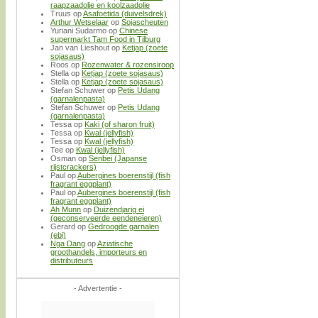
raapzaadolie en koolzaadolie
Truus
op
Asafoetida (duivelsdrek)
Arthur Wetselaar
op
Sojascheuten
Yuriani Sudarmo
op
Chinese
supermarkt Tam Food in Tilburg
Jan van Lieshout
op
Ketjap (zoete
sojasaus)
Roos
op
Rozenwater & rozensiroop
Stella
op
Ketjap (zoete sojasaus)
Stella
op
Ketjap (zoete sojasaus)
Stefan Schuwer
op
Petis Udang
(garnalenpasta)
Stefan Schuwer
op
Petis Udang
(garnalenpasta)
Tessa
op
Kaki (of sharon fruit)
Tessa
op
Kwal (jellyfish)
Tessa
op
Kwal (jellyfish)
Tee
op
Kwal (jellyfish)
Osman
op
Senbei (Japanse
rijstcrackers)
Paul
op
Aubergines boerenstijl (fish
fragrant eggplant)
Paul
op
Aubergines boerenstijl (fish
fragrant eggplant)
Ah Munn
op
Duizendjarig ei
(geconserveerde eendeneieren)
Gerard
op
Gedroogde garnalen
(ebi)
Nga Dang
op
Aziatische
groothandels, importeurs en
distributeurs
- Advertentie -