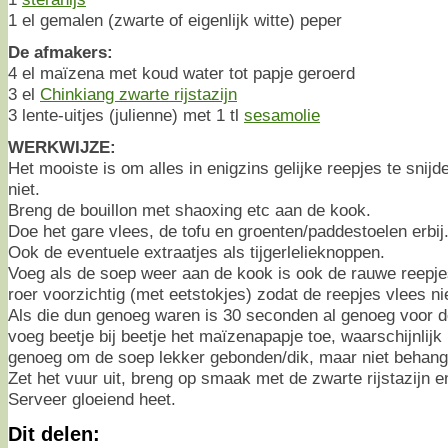
1 el gemalen (zwarte of eigenlijk witte) peper
De afmakers:
4 el maïzena met koud water tot papje geroerd
3 el
Chinkiang zwarte rijstazijn
3 lente-uitjes (julienne) met 1 tl
sesamolie
WERKWIJZE:
Het mooiste is om alles in enigzins gelijke reepjes te snijd
niet.
Breng de bouillon met shaoxing etc aan de kook.
Doe het gare vlees, de tofu en groenten/paddestoelen erbij
Ook de eventuele extraatjes als tijgerlelieknoppen.
Voeg als de soep weer aan de kook is ook de rauwe reepj
roer voorzichtig (met eetstokjes) zodat de reepjes vlees ni
Als die dun genoeg waren is 30 seconden al genoeg voor d
voeg beetje bij beetje het maïzenapapje toe, waarschijnlijk 
genoeg om de soep lekker gebonden/dik, maar niet behang
Zet het vuur uit, breng op smaak met de zwarte rijstazijn en
Serveer gloeiend heet.
Dit delen: