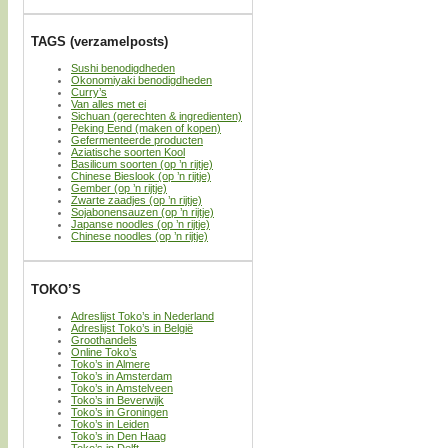
TAGS (verzamelposts)
Sushi benodigdheden
Okonomiyaki benodigdheden
Curry’s
Van alles met ei
Sichuan (gerechten & ingredienten)
Peking Eend (maken of kopen)
Gefermenteerde producten
Aziatische soorten Kool
Basilicum soorten (op ’n rijtje)
Chinese Bieslook (op ’n rijtje)
Gember (op ’n rijtje)
Zwarte zaadjes (op ’n rijtje)
Sojabonensauzen (op ’n rijtje)
Japanse noodles (op ’n rijtje)
Chinese noodles (op ’n rijtje)
TOKO’S
Adreslijst Toko’s in Nederland
Adreslijst Toko’s in België
Groothandels
Online Toko’s
Toko’s in Almere
Toko’s in Amsterdam
Toko’s in Amstelveen
Toko’s in Beverwijk
Toko’s in Groningen
Toko’s in Leiden
Toko’s in Den Haag