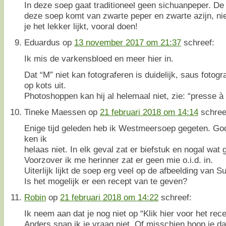
In deze soep gaat traditioneel geen sichuanpeper. D
deze soep komt van zwarte peper en zwarte azijn, ni
je het lekker lijkt, vooral doen!
Eduardus
op
13 november 2017 om 21:37
schreef:
Ik mis de varkensbloed en meer hier in.
Dat “M” niet kan fotograferen is duidelijk, saus fotogra
op kots uit.
Photoshoppen kan hij al helemaal niet, zie: “presse à
Tineke Maessen
op
21 februari 2018 om 14:14
schree
Enige tijd geleden heb ik Westmeersoep gegeten. Go
ken ik
helaas niet. In elk geval zat er biefstuk en nogal wat 
Voorzover ik me herinner zat er geen mie o.i.d. in.
Uiterlijk lijkt de soep erg veel op de afbeelding van S
Is het mogelijk er een recept van te geven?
Robin
op
21 februari 2018 om 14:22
schreef:
Ik neem aan dat je nog niet op “Klik hier voor het rec
Anders snap ik je vraag niet. Of misschien hoop je da