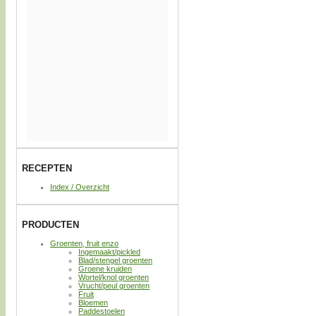
RECEPTEN
Index / Overzicht
PRODUCTEN
Groenten, fruit enzo
Ingemaakt/pickled
Blad/stengel groenten
Groene kruiden
Wortel/knol groenten
Vrucht/peul groenten
Fruit
Bloemen
Paddestoelen