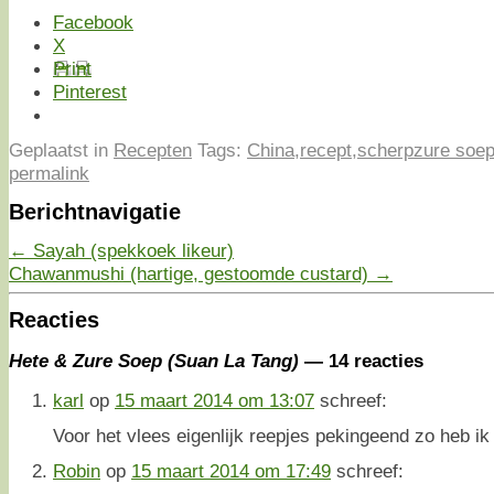
Facebook
X
Print
Pinterest
Geplaatst in
Recepten
Tags:
China
,
recept
,
scherpzure soe
permalink
Berichtnavigatie
←
Sayah (spekkoek likeur)
Chawanmushi (hartige, gestoomde custard)
→
Reacties
Hete & Zure Soep (Suan La Tang)
— 14 reacties
karl
op
15 maart 2014 om 13:07
schreef:
Voor het vlees eigenlijk reepjes pekingeend zo heb i
Robin
op
15 maart 2014 om 17:49
schreef: