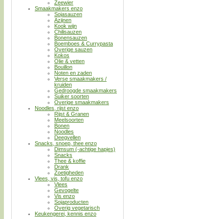
Zeewier
Smaakmakers enzo
Sojasauzen
Azijnen
Kook wijn
Chilisauzen
Bonensauzen
Boemboes & Currypasta
Overige sauzen
Kokos
Olie & vetten
Bouillon
Noten en zaden
Verse smaakmakers /
kruiden
Gedroogde smaakmakers
Suiker soorten
Overige smaakmakers
Noodles, rijst enzo
Rijst & Granen
Meelsoorten
Bonen
Noodles
Deegvellen
Snacks, snoep, thee enzo
Dimsum (-achtige hapjes)
Snacks
Thee & koffie
Drank
Zoetigheden
Vlees, vis, tofu enzo
Vlees
Gevogelte
Vis enzo
Sojaproducten
Overig vegetarisch
Keukengerei, kennis enzo