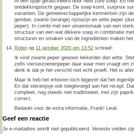
Al een tijdje gefascineerd door hete zure soep. En m
ontdekkingstocht gegaan. De soep komt, surprise surpr
varianten. De gemeenschappelijke kenmerken zijn de
gember, zwarte (wrange) rijstazijn en witte peper (du
peper). In combi met een umamismaak van een sterke
structuur van een wat dikkere soep in combinatie met
structuren en smaken van de ingrediënten maken het
Robin
op
11 oktober 2020 om 13:52
schreef:
Ik vind zwarte peper gewoon lekkerder dan witte. Ste
zelfs vierseizoenenpeper daar waar men vraagt om zwa
denk ik dat je het verschil niet echt proeft. Het is alle
Maar ik heb het erboven toch bijgezet dat het eigenlijk
En dat steranijsje ook toegevoegd aan het recept. Dan
compleet, nog steeds niet traditioneel, met zijn papri
correct.
Bedankt voor de extra informatie, Frank! Leuk.
Geef een reactie
Je e-mailadres wordt niet gepubliceerd.
Vereiste velden z