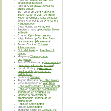
gevuld met garnalen
remi
op
Gula djawa (Javaanse
bruine suiker)
Els Töpfer
op
Dong Nan Hang
Supermarket in Delft (centrum)
Xuper
op
Chinese lichte sojasaus
Joyce Kromodirijo
op
Oriental in ’s
Hertogenbosch
Daan Hutting
op
Konnyaku
Smolders marc
op
Adreslijst Toko’s
in België
Crys
op
Kip in Meestersaus
Wilgo Pelhan
op
Chu Hou Saus
(Kantonese sojabonensaus)
James Clock
op
Chinese
lichte sojasaus
Bink Melcherts
op
Feedback &
Vragen
Marjan
op
Thaise groene
currypasta
JaRoW Wattimena
op
Saté kambing
(saté van geit met ketjapsaus)
Brenda Verheij
op
Aziatische
groothandels, importeurs en
distributeurs
paul idi
op
Vindaloo
Tatjana Driessen
op
Online Toko’s
Irene Jongebloed
op
Wah Nam
Hong in Amsterdam (Duivendrecht)
Robin
op
Aziatische groothandels,
importeurs en distributeurs
Meneer W
op
Aziatische
groothandels, importeurs en
distributeurs
Robin
op
Kemiri noten
Lisa
op
Kemiri noten
anonieme helper
op
Caiziyou vs.