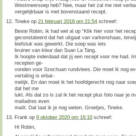
Westmeersoep heb? Nee, maar het zal me niet verbaz
vergelijkbaar is met bovenstaand recept.
Tineke
op
21 februari 2018 om 21:54
schreef:
Beste Robin, ik had wel al op “Klik hier voor het recep
geconstateerd dat het uitgaat van varkenshaas, terwij
biefstuk was gewerkt. Die soep was iets
bruiner van kleur dan Suan La Tang.
Ik hoopte inderdaad dat jij een recept voor me had. I
recepten ge-
vonden voor Szechuan rundvlees. Die moet ik nog ev
vertaling is erbar-
melijk. En dan moet ik het hoofdgerecht nog naar so
dat het me
lukt. Als dat zo is zal ik het recept plus foto naar je ma
mailadres even
mailt. Dat laat ik je nog weten. Groetjes, Tineke.
Frank
op
9 oktober 2020 om 16:10
schreef:
Hi Robin,