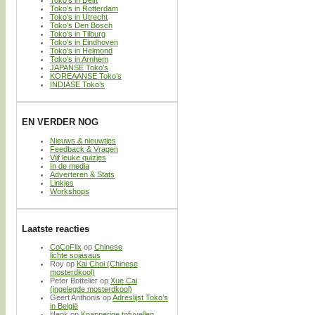
Toko’s in Delft
Toko’s in Rotterdam
Toko’s in Utrecht
Toko’s Den Bosch
Toko’s in Tilburg
Toko’s in Eindhoven
Toko’s in Helmond
Toko’s in Arnhem
JAPANSE Toko’s
KOREAANSE Toko’s
INDIASE Toko’s
EN VERDER NOG
Nieuws & nieuwtjes
Feedback & Vragen
Vijf leuke quizjes
In de media
Adverteren & Stats
Linkjes
Workshops
Laatste reacties
CoCoFlix
op
Chinese
lichte sojasaus
Roy
op
Kai Choi (Chinese
mosterdkool)
Peter Bottelier
op
Xue Cai
(ingelegde mosterdkool)
Geert Anthonis
op
Adreslijst Toko’s
in België
Henk
op
Knapperige tofuvellen