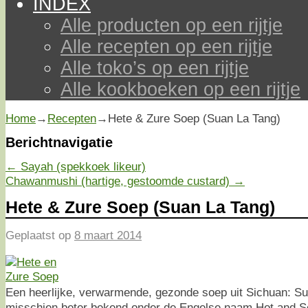
INDEX
Alle producten op een rijtje
Alle recepten op een rijtje
Alle toko’s op een rijtje
Alle kookboeken op een rijtje
Home
→
Recepten
→
Hete & Zure Soep (Suan La Tang)
Berichtnavigatie
←
Sayah (spekkoek likeur)
Chawanmushi (hartige, gestoomde custard)
→
Hete & Zure Soep (Suan La Tang)
Geplaatst op
8 maart 2014
Een heerlijke, verwarmende, gezonde soep uit Sichuan: 
misschien beter bekend onder de Engelse naam Hot and S