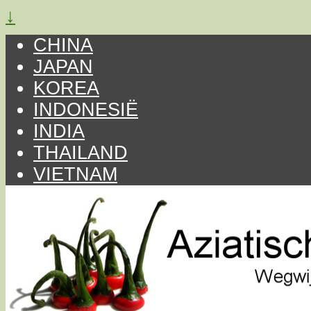
↓
CHINA
JAPAN
KOREA
INDONESIË
INDIA
THAILAND
VIETNAM