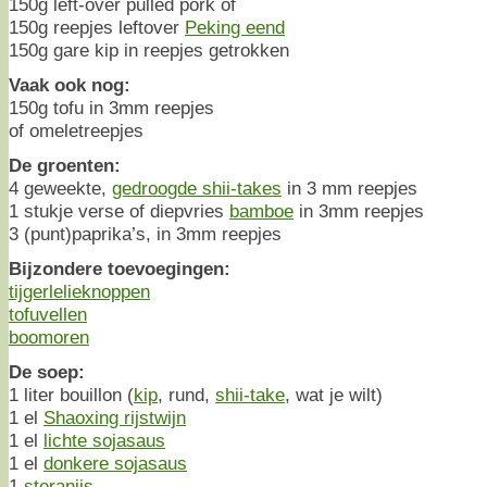
150g left-over pulled pork of
150g reepjes leftover
Peking eend
150g gare kip in reepjes getrokken
Vaak ook nog:
150g tofu in 3mm reepjes
of omeletreepjes
De groenten:
4 geweekte,
gedroogde shii-takes
in 3 mm reepjes
1 stukje verse of diepvries
bamboe
in 3mm reepjes
3 (punt)paprika’s, in 3mm reepjes
Bijzondere toevoegingen:
tijgerlelieknoppen
tofuvellen
boomoren
De soep:
1 liter bouillon (
kip
, rund,
shii-take
, wat je wilt)
1 el
Shaoxing rijstwijn
1 el
lichte sojasaus
1 el
donkere sojasaus
1
steranijs