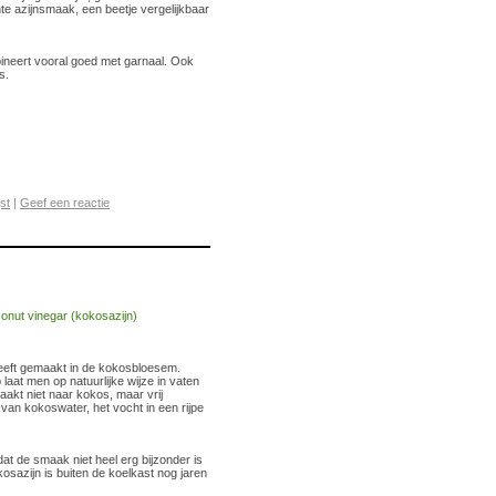
e azijnsmaak, een beetje vergelijkbaar
neert vooral goed met garnaal. Ook
s.
jst
|
Geef een reactie
eeft gemaakt in de kokosbloesem.
aat men op natuurlijke wijze in vaten
aakt niet naar kokos, maar vrij
an kokoswater, het vocht in een rijpe
at de smaak niet heel erg bijzonder is
kosazijn is buiten de koelkast nog jaren