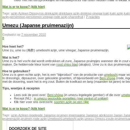
meer met het oorspronkelijke fermentatieproces van doen hebben maar in elkaar wo
Wat is er te koop? (klik hier)
Tags:
azijn
,
Azijnen
,
Diospyros
,
drinkazijn
,
drinkbare azijn
,
drinking vinegar
,
kaki
,
kaki azijn
,
kaki
azijn
,
persimmon
,
persimmon vinegar
,
rode azijn
,
sharonfruit
|
7
reacties
Umezu (Japanse pruimenazijn)
Geplaatst op
7 november 2010
8
Hoe heet het?
Ume zu, ume su (梅酢) umeboshi azijn, ume vinegar, Japanse pruimenazijn.
Wat is het?
Ume zu is het vocht dat wordt onttrokken uit zure, Japanse pruimpjes wanneer die in zou
maken. De helderrode kleur komt van
rood shiso blad
(akajiso). Ume zu is dus pruimensap,
Hoe te gebruiken?
Ume zu is geen echte azijn, het is een “bijproduct” van de productie van
umeboshi
maar word
In dressings, dipsauzen, over gekookte groenten, of bijvoorbeeld om
Beni shoga
(rode, in
met de dosering, want het is erg zout. Buiten de koelkast en lang (maanden tot jaren) te b
Tips, weetjes & recepten
Lees ook de post over:
Beni shōga
(in umezu ingelegde gember) of die over
umebo
Recept (NL) :
in umezu gestoofde worteltjes (met venkel of snijbiet)
Klik hier voor ons overzicht:
soorten azijn op een rijtje
Wat is er te koop? (klik hier)
Tags:
azijn
,
Azijnen
,
ingelegde Japanse pruimen
,
ingemaakte Japanse abrikozen
,
Japan
,
Japa
pruimenazijn
,
pruimen
,
rode azijn
,
Umeboshi
,
umeboshi azijn
,
umesu
,
Umezu
,
zoute pruimensa
DOORZOEK DE SITE