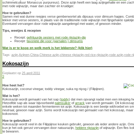
schimmelcultuur Monascus purpureus). Deze azijn heeft een laag azijngehalte en een zacht
met rode wijnazijn, maar dan zachter en kruidiger.
Hoe te gebruiken?
Samen met wat dunne reepjes verse gemberwortel als dipsaus voor dimsum hapjes. Combi
lekker met verse oesters, in plaats van de traditionele rode wijnazijn met fijngehakte sjalotje
Eventueel vervangen door rode wijnazijn aangelengd met water, of gewoon minder.
Tips, weetjes & recepten
Recept:
gefrituurde oesters met rode rijstazijn-dip
Recept:
favoriete dip voor (garnalen-) dimsums
Wat is er te koop en welk merk is het lekkerste? (klik hier)
Tags:
azijn
,
Azijnen
,
China
,
Chinese azijn
,
chinese rijstazijn
,
red rice
,
rijstazijn
,
rode azijn
,
rode ri
Kokosazijn
Geplaatst op
25 april 2011
2
Hoe heet het?
Kokosazijn, coconut vinegar, toddy vinegar, suka ng niyog / (Filipijnen).
Wat is het?
Kokosazijn wordt gemaakt van het sap (
toddy
) dat men opvangt nadat men een inkeping h
Hetzelfde sap als waar bijvoorbeeld
palmsuiker
of
arrack
van wordt gemaakt. Dit kokossap l
enkele weken tot maanden fermenteren tot azijn. Kokosazijn is een beetje wit/troebel en sm
neutraal, gewoon naar azijn. Soms wordt kokosazijn niet gemaakt van het kokossap, maar v
kokosnoot.
Hoe te gebruiken?
Kokosazijn wordt veel in de Filippijnse keuken gebruikt, gewoon als ieder andere azijn. Omd
kun je het ook gerust vervangen door natuurazijn,
heldere rijstazijn
of wijnazijn. Een fles ko
te bewaren.