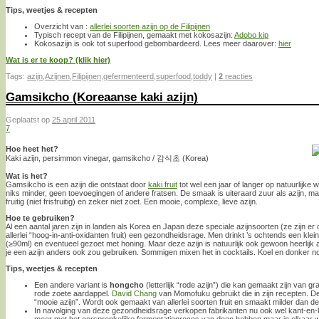
Tips, weetjes & recepten
Overzicht van :
allerlei soorten azijn op de Filipijnen
Typisch recept van de Filipijnen, gemaakt met kokosazijn:
Adobo kip
Kokosazijn is ook tot superfood gebombardeerd. Lees meer daarover:
hier
Wat is er te koop? (klik hier)
Tags:
azijn
,
Azijnen
,
Filipijnen
,
gefermenteerd
,
superfood
,
toddy
|
2
reacties
Gamsikcho (Koreaanse kaki azijn)
Geplaatst op
25 april 2011
7
Hoe heet het?
Kaki azijn, persimmon vinegar, gamsikcho / 감식초 (Korea)
Wat is het?
Gamsikcho is een azijn die ontstaat door
kaki fruit
tot wel een jaar of langer op natuurlijke 
niks minder, geen toevoegingen of andere fratsen. De smaak is uiteraard zuur als azijn, maa
fruitig (niet frisfruitig) en zeker niet zoet. Een mooie, complexe, lieve azijn.
Hoe te gebruiken?
Al een aantal jaren zijn in landen als Korea en Japan deze speciale azijnsoorten (ze zijn e
allerlei “hoog-in-anti-oxidanten fruit) een gezondheidsrage. Men drinkt ’s ochtends een kle
(≥90ml) en eventueel gezoet met honing. Maar deze azijn is natuurlijk ook gewoon heerlijk a
je een azijn anders ook zou gebruiken. Sommigen mixen het in cocktails. Koel en donker no
Tips, weetjes & recepten
Een andere variant is
hongcho
(letterlijk “rode azijn”) die kan gemaakt zijn van g
rode zoete aardappel.
David Chang
van Momofuku gebruikt die in zijn recepten. D
“mooie azijn”. Wordt ook gemaakt van allerlei soorten fruit en smaakt milder dan d
In navolging van deze gezondheidsrage verkopen fabrikanten nu ook wel kant-en-klar