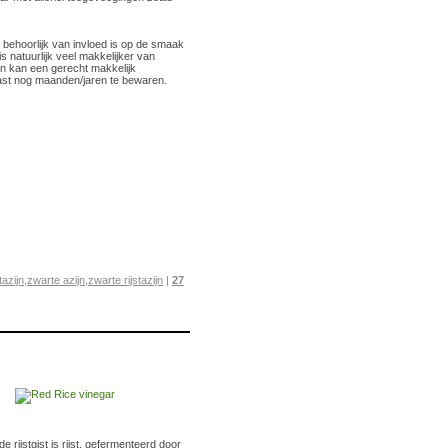
t behoorlijk van invloed is op de smaak
s natuurlijk veel makkelijker van
en kan een gerecht makkelijk
kast nog maanden/jaren te bewaren.
stazijn
,
zwarte azijn
,
zwarte rijstazijn
|
27
de rijstgist is rijst, gefermenteerd door