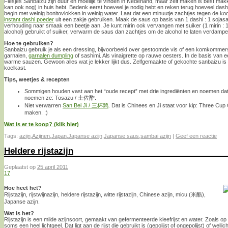
Flesjes Sanbaizu zijn duur en moeilijk te vinden in Nederland, maar zelf maken is best makke
kan ook nog) in huis hebt. Bedenk eerst hoeveel je nodig hebt en reken terug hoeveel dashi 
begin met weinig bonitovlokken in weinig water. Laat dat een minuutje zachtjes tegen de k
instant dashi poeder
uit een zakje gebruiken. Maak de saus op basis van 1 dashi : 1 sojasaus 
verhouding naar smaak een beetje aan. Je kunt mirin ook vervangen met suiker (1 mirin : 1/3
alcohol) gebruikt of suiker, verwarm de saus dan zachtjes om de alcohol te laten verdampen
Hoe te gebruiken?
Sanbaizu gebruik je als een dressing, bijvoorbeeld over gestoomde vis of een komkommers
garnalen,
garnalen dumpling
of sashimi. Als vinaigrette op rauwe oesters. In de basis van
warme sauzen. Gewoon alles wat je lekker lijkt dus. Zelfgemaakte of gekochte sanbaizu is 
koelkast.
Tips, weetjes & recepten
Sommigen houden vast aan het “oude recept” met drie ingrediënten en noemen dat
noemen ze: Tosazu / 土佐酢.
Niet verwarren
San Bei Ji / 三杯鸡
. Dat is Chinees en Ji staat voor kip: Three Cup
maken. :)
Wat is er te koop? (klik hier)
Tags:
azijn
,
Azijnen
,
Japan
,
Japanse azijn
,
Japanse saus
,
sambai azijn
|
Geef een reactie
Heldere rijstazijn
Geplaatst op
25 april 2011
17
Hoe heet het?
Rijstazijn, rijstwijnazijn, heldere rijstazijn, witte rijstazijn, Chinese azijn, micu (米醋),
Japanse azijn.
Wat is het?
Rijstazijn is een milde azijnsoort, gemaakt van gefermenteerde kleefrijst en water. Zoals op
soms een heel lichtgeel. Dat ligt aan de rijst die gebruikt is (gepolijst of ongepolijst) of wel