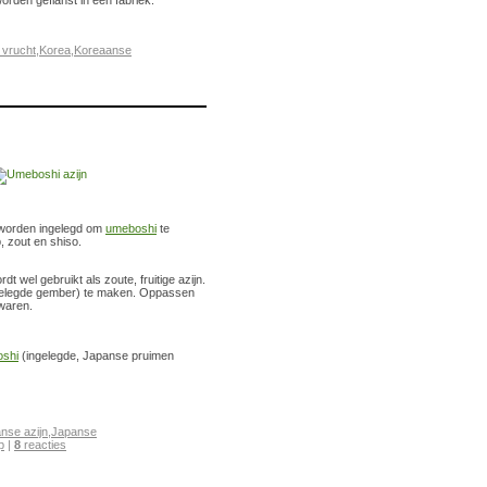
rden geflanst in een fabriek.
 vrucht
,
Korea
,
Koreaanse
t worden ingelegd om
umeboshi
te
 zout en shiso.
t wel gebruikt als zoute, fruitige azijn.
gelegde gember) te maken. Oppassen
ewaren.
shi
(ingelegde, Japanse pruimen
nse azijn
,
Japanse
p
|
8
reacties