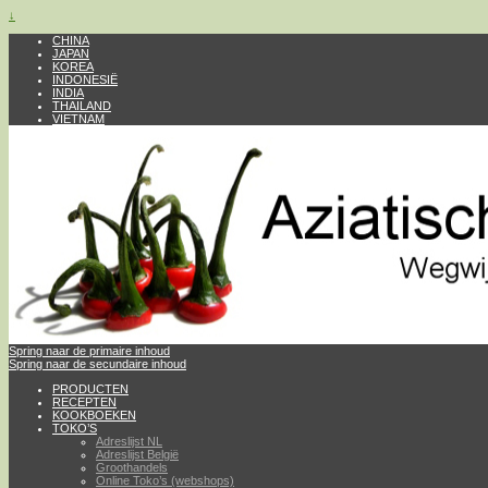
↓
CHINA
JAPAN
KOREA
INDONESIË
INDIA
THAILAND
VIETNAM
Spring naar de primaire inhoud
Spring naar de secundaire inhoud
PRODUCTEN
RECEPTEN
KOOKBOEKEN
TOKO’S
Adreslijst NL
Adreslijst België
Groothandels
Online Toko’s (webshops)