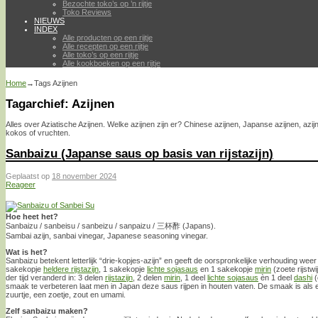
Bezochte toko’s op ’n rijtje
Toko Reviews
NIEUWS
INDEX
Alle producten op een rijtje
Alle recepten op een rijtje
Alle toko’s op een rijtje
Alle kookboeken op een rijtje
Home
→Tags
Azijnen
Tagarchief:
Azijnen
Alles over Aziatische Azijnen. Welke azijnen zijn er? Chinese azijnen, Japanse azijnen, azi
kokos of vruchten.
Sanbaizu (Japanse saus op basis van rijstazijn)
Geplaatst op
18 november 2024
Reageer
Hoe heet het?
Sanbaizu / sanbeisu / sanbeizu / sanpaizu / 三杯酢 (Japans).
Sambai azijn, sanbai vinegar, Japanese seasoning vinegar.
Wat is het?
Sanbaizu betekent letterlijk “drie-kopjes-azijn” en geeft de oorspronkelijke verhouding wee
sakekopje
heldere rijstazijn
, 1 sakekopje
lichte sojasaus
en 1 sakekopje
mirin
(zoete rijstwi
der tijd veranderd in: 3 delen
rijstazijn
, 2 delen
mirin
, 1 deel
lichte sojasaus
èn 1 deel
dashi
(
smaak te verbeteren laat men in Japan deze saus rijpen in houten vaten. De smaak is als
zuurtje, een zoetje, zout en umami.
Zelf sanbaizu maken?