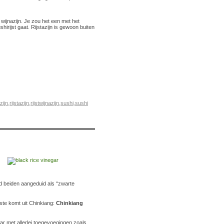
wijnazijn. Je zou het een met het
shirijst gaat. Rijstazijn is gewoon buiten
zijn
,
rijstazijn
,
rijstwijnazijn
,
sushi
,
sushi
nd beiden aangeduid als “zwarte
te komt uit Chinkiang:
Chinkiang
r met allerlei toegevoegingen zoals