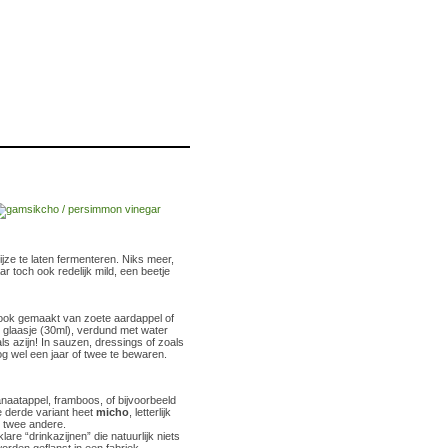
wijze te laten fermenteren. Niks meer,
r toch ook redelijk mild, een beetje
r ook gemaakt van zoete aardappel of
in glaasje (30ml), verdund met water
ls azijn! In sauzen, dressings of zoals
g wel een jaar of twee te bewaren.
ranaatappel, framboos, of bijvoorbeeld
e derde variant heet
micho
, letterlijk
e twee andere.
e “drinkazijnen” die natuurlijk niets