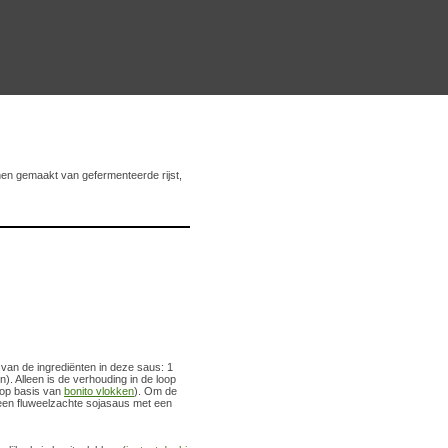
jnen gemaakt van gefermenteerde rijst,
r van de ingrediënten in deze saus: 1
jn). Alleen is de verhouding in de loop
op basis van
bonito vlokken
). Om de
 een fluweelzachte sojasaus met een