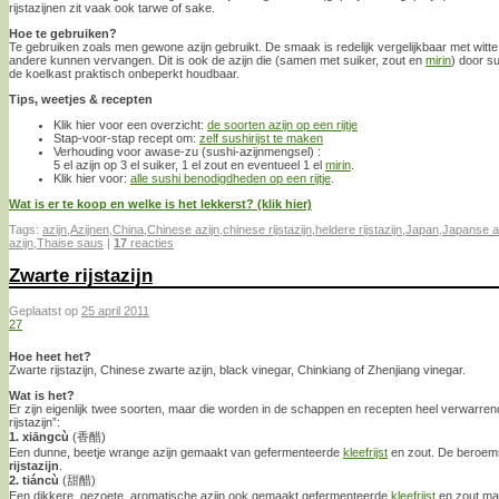
rijstazijnen zit vaak ook tarwe of sake.
Hoe te gebruiken?
Te gebruiken zoals men gewone azijn gebruikt. De smaak is redelijk vergelijkbaar met witte 
andere kunnen vervangen. Dit is ook de azijn die (samen met suiker, zout en
mirin
) door su
de koelkast praktisch onbeperkt houdbaar.
Tips, weetjes & recepten
Klik hier voor een overzicht:
de soorten azijn op een rijtje
Stap-voor-stap recept om:
zelf sushirijst te maken
Verhouding voor awase-zu (sushi-azijnmengsel) :
5 el azijn op 3 el suiker, 1 el zout en eventueel 1 el
mirin
.
Klik hier voor:
alle sushi benodigdheden op een rijtje
.
Wat is er te koop en welke is het lekkerst? (klik hier)
Tags:
azijn
,
Azijnen
,
China
,
Chinese azijn
,
chinese rijstazijn
,
heldere rijstazijn
,
Japan
,
Japanse a
azijn
,
Thaise saus
|
17
reacties
Zwarte rijstazijn
Geplaatst op
25 april 2011
27
Hoe heet het?
Zwarte rijstazijn, Chinese zwarte azijn, black vinegar, Chinkiang of Zhenjiang vinegar.
Wat is het?
Er zijn eigenlijk twee soorten, maar die worden in de schappen en recepten heel verwarre
rijstazijn”:
1. xiāngcù
(香醋)
Een dunne, beetje wrange azijn gemaakt van gefermenteerde
kleefrijst
en zout. De beroems
rijstazijn
.
2. tiáncù
(甜醋)
Een dikkere, gezoete, aromatische azijn ook gemaakt gefermenteerde
kleefrijst
en zout maa