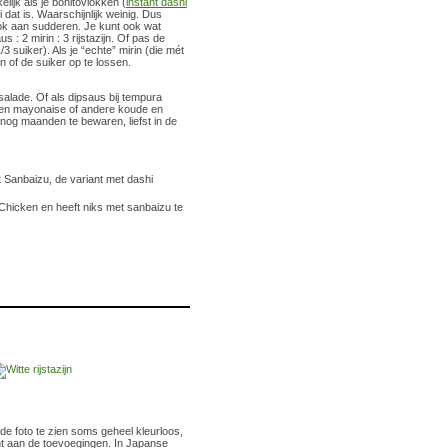
lijk als je bonitovlokken (
instant dashi
dat is. Waarschijnlijk weinig. Dus
ook aan sudderen. Je kunt ook wat
: 2 mirin : 3 rijstazijn. Of pas de
 suiker). Als je “echte” mirin (die mét
 of de suiker op te lossen.
alade. Of als dipsaus bij tempura
 een mayonaise of andere koude en
nog maanden te bewaren, liefst in de
 Sanbaizu, de variant met dashi
 Chicken en heeft niks met sanbaizu te
 de foto te zien soms geheel kleurloos,
licht aan de toevoegingen. In Japanse