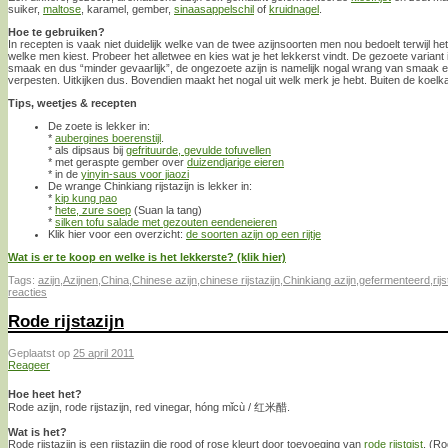
suiker,
maltose
, karamel, gember,
sinaasappelschil
of
kruidnagel
.
Hoe te gebruiken?
In recepten is vaak niet duidelijk welke van de twee azijnsoorten men nou bedoelt terwijl he
welke men kiest. Probeer het alletwee en kies wat je het lekkerst vindt. De gezoete variant i
smaak en dus “minder gevaarlijk”, de ongezoete azijn is namelijk nogal wrang van smaak 
verpesten. Uitkijken dus. Bovendien maakt het nogal uit welk merk je hebt. Buiten de koel
Tips, weetjes & recepten
De zoete is lekker in:
*
aubergines boerenstijl
.
* als dipsaus bij
gefrituurde, gevulde tofuvellen
* met geraspte gember over
duizendjarige eieren
* in de
yinyin-saus voor jiaozi
De wrange Chinkiang rijstazijn is lekker in:
*
kip kung pao
*
hete, zure soep
(Suan la tang)
*
silken tofu salade met gezouten eendeneieren
Klik hier voor een overzicht:
de soorten azijn op een rijtje
Wat is er te koop en welke is het lekkerste? (klik hier)
Tags:
azijn
,
Azijnen
,
China
,
Chinese azijn
,
chinese rijstazijn
,
Chinkiang azijn
,
gefermenteerd
,
rij
reacties
Rode rijstazijn
Geplaatst op
25 april 2011
Reageer
Hoe heet het?
Rode azijn, rode rijstazijn, red vinegar, hóng mǐcù / 红米醋.
Wat is het?
Rode rijstazijn is een rijstazijn die rood of rose kleurt door toevoeging van
rode rijstgist
. (Ro