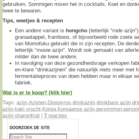
gebruiken. Sommigen mixen het in cocktails. Koel en donke
twee te bewaren.
Tips, weetjes & recepten
Een andere variant is
hongcho
(letterlijk “rode azijn
granaatappel, framboos, of bijvoorbeeld rode zoete a
van Momofuku gebruikt die in zijn recepten. De derde
letterlijk “mooie azijn”. Wordt ook gemaakt van allerle
milder dan de twee andere.
In navolging van deze gezondheidsrage verkopen fabr
en-klare “drinkazijnen” die natuurlijk niets meer met 
fermentatieproces van doen hebben maar in elkaar wo
fabriek.
Wat is er te koop? (klik hier)
Tags:
azijn
,
Azijnen
,
Diospyros
,
drinkazijn
,
drinkbare azijn
,
dr
azijn
,
kaki vrucht
,
Korea
,
Koreaanse azijn
,
persimmon
,
persi
azijn
,
sharonfruit
|
7
reacties
DOORZOEK DE SITE
Zoeken