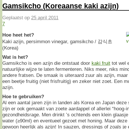
Gamsikcho (Koreaanse kaki azijn)
Geplaatst op
25 april 2011
7
Hoe heet het?
Kaki azijn, persimmon vinegar, gamsikcho / 감식초
(Korea)
Wat is het?
Gamsikcho is een azijn die ontstaat door
kaki fruit
tot wel 
natuurlijke wijze te laten fermenteren. Niks meer, niks min
andere fratsen. De smaak is uiteraard zuur als azijn, maar 
een beetje fruitig (niet frisfruitig) en zeker niet zoet. Een 
azijn.
Hoe te gebruiken?
Al een aantal jaren zijn in landen als Korea en Japan deze 
zijn er ook gemaakt van zoete aardappel of allerlei “hoog-in
gezondheidsrage. Men drinkt ’s ochtends een klein glaasje
water (≥90ml) en eventueel gezoet met honing. Maar deze az
gewoon heerlijk als azijn! In sauzen, dressings of zoals je