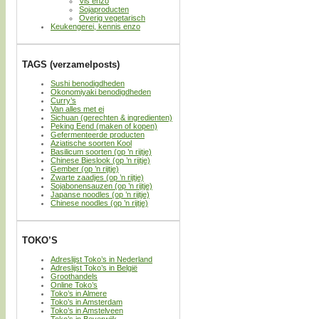
Vis enzo
Sojaproducten
Overig vegetarisch
Keukengerei, kennis enzo
TAGS (verzamelposts)
Sushi benodigdheden
Okonomiyaki benodigdheden
Curry’s
Van alles met ei
Sichuan (gerechten & ingredienten)
Peking Eend (maken of kopen)
Gefermenteerde producten
Aziatische soorten Kool
Basilicum soorten (op ’n rijtje)
Chinese Bieslook (op ’n rijtje)
Gember (op ’n rijtje)
Zwarte zaadjes (op ’n rijtje)
Sojabonensauzen (op ’n rijtje)
Japanse noodles (op ’n rijtje)
Chinese noodles (op ’n rijtje)
TOKO’S
Adreslijst Toko’s in Nederland
Adreslijst Toko’s in België
Groothandels
Online Toko’s
Toko’s in Almere
Toko’s in Amsterdam
Toko’s in Amstelveen