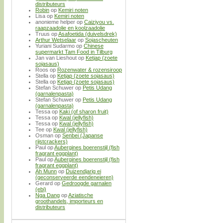
distributeurs
Robin
op
Kemiri noten
Lisa
op
Kemiri noten
anonieme helper
op
Caiziyou vs.
raapzaadolie en koolzaadolie
Truus
op
Asafoetida (duivelsdrek)
Arthur Wetselaar
op
Sojascheuten
Yuriani Sudarmo
op
Chinese
supermarkt Tam Food in Tilburg
Jan van Lieshout
op
Ketjap (zoete
sojasaus)
Roos
op
Rozenwater & rozensiroop
Stella
op
Ketjap (zoete sojasaus)
Stella
op
Ketjap (zoete sojasaus)
Stefan Schuwer
op
Petis Udang
(garnalenpasta)
Stefan Schuwer
op
Petis Udang
(garnalenpasta)
Tessa
op
Kaki (of sharon fruit)
Tessa
op
Kwal (jellyfish)
Tessa
op
Kwal (jellyfish)
Tee
op
Kwal (jellyfish)
Osman
op
Senbei (Japanse
rijstcrackers)
Paul
op
Aubergines boerenstijl (fish
fragrant eggplant)
Paul
op
Aubergines boerenstijl (fish
fragrant eggplant)
Ah Munn
op
Duizendjarig ei
(geconserveerde eendeneieren)
Gerard
op
Gedroogde garnalen
(ebi)
Nga Dang
op
Aziatische
groothandels, importeurs en
distributeurs