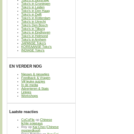
Toko’s in Beverwijk
Toko’s in Groningen
Toko’s in Leiden
Toko’s in Den Haag
Toko’s in Delft
Toko’s in Rotterdam
Toko’s in Utrecht
Toko’s Den Bosch
Toko’s in Tilburg
Toko’s in Eindhoven
Toko’s in Helmond
Toko’s in Arnhem
JAPANSE Toko’s
KOREAANSE Toko’s
INDIASE Toko’s
EN VERDER NOG
Nieuws & nieuwtjes
Feedback & Vragen
Vijf leuke quizjes
In de media
Adverteren & Stats
Linkjes
Workshops
Laatste reacties
CoCoFlix
op
Chinese
lichte sojasaus
Roy
op
Kai Choi (Chinese
mosterdkool)
Peter Bottelier
op
Xue Cai