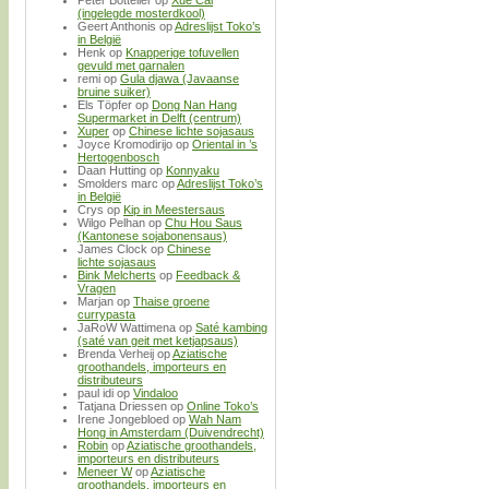
(ingelegde mosterdkool)
Geert Anthonis
op
Adreslijst Toko’s
in België
Henk
op
Knapperige tofuvellen
gevuld met garnalen
remi
op
Gula djawa (Javaanse
bruine suiker)
Els Töpfer
op
Dong Nan Hang
Supermarket in Delft (centrum)
Xuper
op
Chinese lichte sojasaus
Joyce Kromodirijo
op
Oriental in ’s
Hertogenbosch
Daan Hutting
op
Konnyaku
Smolders marc
op
Adreslijst Toko’s
in België
Crys
op
Kip in Meestersaus
Wilgo Pelhan
op
Chu Hou Saus
(Kantonese sojabonensaus)
James Clock
op
Chinese
lichte sojasaus
Bink Melcherts
op
Feedback &
Vragen
Marjan
op
Thaise groene
currypasta
JaRoW Wattimena
op
Saté kambing
(saté van geit met ketjapsaus)
Brenda Verheij
op
Aziatische
groothandels, importeurs en
distributeurs
paul idi
op
Vindaloo
Tatjana Driessen
op
Online Toko’s
Irene Jongebloed
op
Wah Nam
Hong in Amsterdam (Duivendrecht)
Robin
op
Aziatische groothandels,
importeurs en distributeurs
Meneer W
op
Aziatische
groothandels, importeurs en