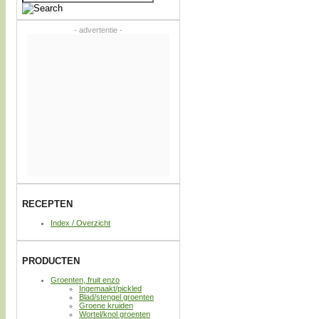
naar:
- advertentie -
RECEPTEN
Index / Overzicht
PRODUCTEN
Groenten, fruit enzo
Ingemaakt/pickled
Blad/stengel groenten
Groene kruiden
Wortel/knol groenten