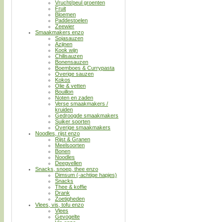
Vrucht/peul groenten
Fruit
Bloemen
Paddestoelen
Zeewier
Smaakmakers enzo
Sojasauzen
Azijnen
Kook wijn
Chilisauzen
Bonensauzen
Boemboes & Currypasta
Overige sauzen
Kokos
Olie & vetten
Bouillon
Noten en zaden
Verse smaakmakers /
kruiden
Gedroogde smaakmakers
Suiker soorten
Overige smaakmakers
Noodles, rijst enzo
Rijst & Granen
Meelsoorten
Bonen
Noodles
Deegvellen
Snacks, snoep, thee enzo
Dimsum (-achtige hapjes)
Snacks
Thee & koffie
Drank
Zoetigheden
Vlees, vis, tofu enzo
Vlees
Gevogelte