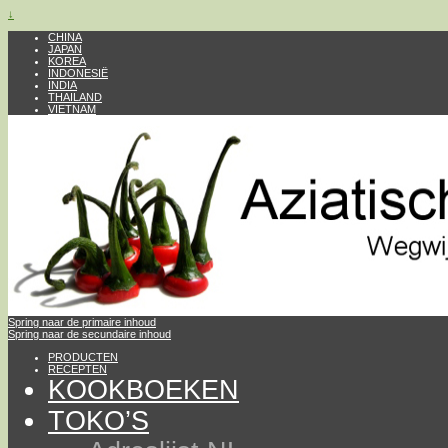
↓
CHINA
JAPAN
KOREA
INDONESIË
INDIA
THAILAND
VIETNAM
Spring naar de primaire inhoud
Spring naar de secundaire inhoud
PRODUCTEN
RECEPTEN
KOOKBOEKEN
TOKO’S